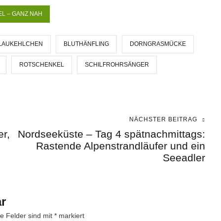
L – GANZ NAH
LAUKEHLCHEN
BLUTHÄNFLING
DORNGRASMÜCKE
ROTSCHENKEL
SCHILFROHRSÄNGER
NÄCHSTER BEITRAG
r,
Nordseeküste – Tag 4 spätnachmittags:
Rastende Alpenstrandläufer und ein
Seeadler
r
he Felder sind mit
*
markiert