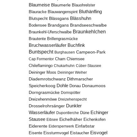
Blaumeise
Blaumerle
Blauohrelster
Bluthänfling
Blauracke
Blauwangenspint
Blässhuhn
Blutspecht
Blässgans
Brandseeschwalbe
Brandgans
Bodensee
Braunkehlchen
Braunkehl-Uferschwalbe
Brillengrasmücke
Brautente
Bruchwasserläufer
Buchfink
Buntspecht
Campeon-Park
Burghausen
Chiemsee
Cap Formentor
Cham
Chileflamingo
Chukarhuhn
Cúber-Stausee
Deininger Moos
Deininger Weiher
Diademrotschwanz
Dithmarscher
Dohle
Speicherkoog
Donau
Donaumoos
Dorngrasmücke
Dornspötter
Dreizehenmöwe
Dreizehenspecht
Drosselrohrsänger
Dunkler
Echinger
Wasserläufer
Düne
Dupontlerche
Stausee
Eichelhäher
Eichenkofen
Eibsee
Eiderente
Eidersperrwerk
Einfarbstar
Eisvogel
Eistaucher
Eisente
Eissturmvogel