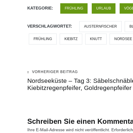
KATEGORIE:
FRÜHLING
URLAUB
VÖGE
VERSCHLAGWORTET:
AUSTERNFISCHER
B
FRÜHLING
KIEBITZ
KNUTT
NORDSEE
VORHERIGER BEITRAG
Beitragsnavigation
Nordseeküste – Tag 3: Säbelschnäble
Kiebitzregenpfeifer, Goldregenpfeifer
Schreiben Sie einen Kommenta
Ihre E-Mail-Adresse wird nicht veröffentlicht.
Erforderlic