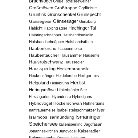
Brachvogel
Große Rötelseeweiher
Großmöwen
Großtrappe
Gryllteiste
Grünfink
Grünschenkel
Grünspecht
Gänsesäger
Gänsegeier
Günzburg
Hachinger Tal
Habicht
Habichtsadler
Halbringschnäpper
Halsbandfrankolin
Halsbandschnäpper
Halsbandsittich
Haubenlerche
Haubenmeise
Haubentaucher
Hausammer
Hausente
Hausrotschwanz
Haussegler
Haussperling
Heckenbraunelle
Heidelerche
Heiliger Ibis
Heckensänger
Herbst
Helgoland
Hellabrunn
Heringsmöwe
Hinterbrühler See
Hybridgans
Hirschgarten
Hybridente
Höckerschwan
Hybridvogel
Hühnergans
Isar
Isabellsteinschmätzer
Irantrauermeise
Ismaninger
Isarmündung
Isarmoos
Speichersee
Italiensperling
Jagdfasan
Kaiseradler
Johanneskirchen
Jungvögel