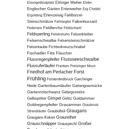
Eisvogelbrutplatz
Eittinger Weiher
Elster
Englischer Garten
Entenweiher
Erg Chebbi
Erlenzeisig
Fahlbürzel-
Ergolding
Steinschmätzer
Fahlsegler
Falkenbussard
Feldlerche
Federsee
Feldschwirl
Feldsperling
Felsenhuhn
Felsenkleiber
Felsenschwalbe
Felsensteinschmätzer
Fichtenkreuzschnabel
Felsentaube
Fischadler
Fitis
Flaucher
Flussregenpfeifer
Flussseeschwalbe
Flussuferläufer
Franken
Freisinger Moos
Friedhof am Perlacher Forst
Frühling
Garchinger
Fürstenfeldbruck
Gartenbaumläufer
Heide
Gartengrasmücke
Gartenrotschwanz
Gebirgsstelze
Gimpel
Goldammer
Gelbspötter
Girlitz
Goldregenpfeifer
Grauammer
Graubrust-
Graugans
Graubülbül
Strandläufer
Graureiher
Graugans-Küken
Grauschnäpper
Großer
Grauspecht