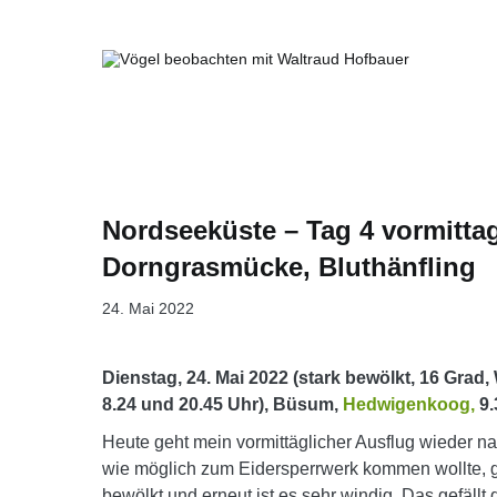
Springe
zum
Inhalt
Vögel beobachten mit Waltraud Ho
Nordseeküste – Tag 4 vormittag
Dorngrasmücke, Bluthänfling
24. Mai 2022
Dienstag, 24. Mai 2022 (stark bewölkt, 16 Grad
8.24 und 20.45 Uhr), Büsum,
Hedwigenkoog,
9.
Heute geht mein vormittäglicher Ausflug wieder n
wie möglich zum Eidersperrwerk kommen wollte, gö
bewölkt und erneut ist es sehr windig. Das gefällt