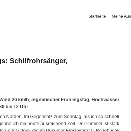
Startseite
Meine Aus
fbauer
s: Schilfrohrsänger,
, Wind 26 km/h, regnerischer Frühlingstag, Hochwasser
30 bis 12 Uhr
ach Norden. Im Gegensatz zum Sonntag, als ich so schnell
nne ich mir heute ausreichend Zeit. Der Himmel ist stark
 den Kitesurfern, die im Büsumer
Freizeitareal »Perlebucht«