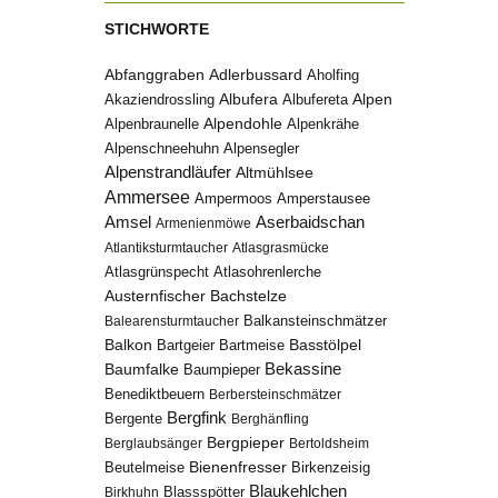
STICHWORTE
Abfanggraben
Adlerbussard
Aholfing
Albufera
Alpen
Albufereta
Akaziendrossling
Alpenbraunelle
Alpendohle
Alpenkrähe
Alpenschneehuhn
Alpensegler
Alpenstrandläufer
Altmühlsee
Ammersee
Ampermoos
Amperstausee
Amsel
Aserbaidschan
Armenienmöwe
Atlantiksturmtaucher
Atlasgrasmücke
Atlasgrünspecht
Atlasohrenlerche
Austernfischer
Bachstelze
Balkansteinschmätzer
Balearensturmtaucher
Balkon
Basstölpel
Bartgeier
Bartmeise
Bekassine
Baumfalke
Baumpieper
Benediktbeuern
Berbersteinschmätzer
Bergfink
Bergente
Berghänfling
Bergpieper
Berglaubsänger
Bertoldsheim
Bienenfresser
Beutelmeise
Birkenzeisig
Blaukehlchen
Birkhuhn
Blassspötter