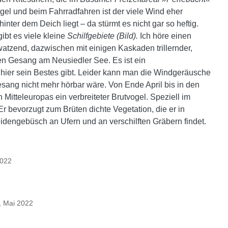
l und beim Fahrradfahren ist der viele Wind eher
nter dem Deich liegt – da stürmt es nicht gar so heftig.
bt es viele kleine
Schilfgebiete (Bild).
Ich höre einen
atzend, dazwischen mit einigen Kaskaden trillernder,
hen Gesang am Neusiedler See. Es ist ein
 hier sein Bestes gibt. Leider kann man die Windgeräusche
Gesang nicht mehr hörbar wäre. Von Ende April bis in den
 Mitteleuropas ein verbreiteter Brutvogel. Speziell im
r bevorzugt zum Brüten dichte Vegetation, die er in
idengebüsch an Ufern und an verschilften Gräbern findet.
2022
, Mai 2022