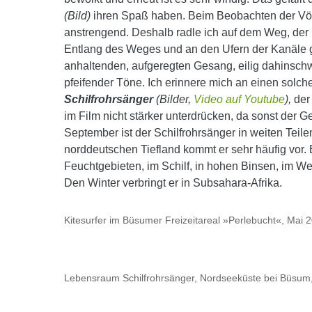
(Bild)
ihren Spaß haben. Beim Beobachten der Vöge
anstrengend. Deshalb radle ich auf dem Weg, der hi
Entlang des Weges und an den Ufern der Kanäle gi
anhaltenden, aufgeregten Gesang, eilig dahinschw
pfeifender Töne. Ich erinnere mich an einen solc
Schilfrohrsänger
(Bilder,
Video auf Youtube
),
der
im Film nicht stärker unterdrücken, da sonst der 
September ist der Schilfrohrsänger in weiten Teilen
norddeutschen Tiefland kommt er sehr häufig vor. E
Feuchtgebieten, im Schilf, in hohen Binsen, im We
Den Winter verbringt er in Subsahara-Afrika.
Kitesurfer im Büsumer Freizeitareal »Perlebucht«, Mai 
Lebensraum Schilfrohrsänger, Nordseeküste bei Büsum