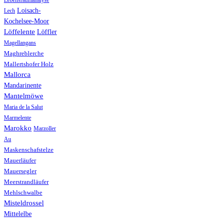
Lebensraumanalyse
Loisach-
Lech
Kochelsee-Moor
Löffelente
Löffler
Magellangans
Maghreblerche
Mallertshofer Holz
Mallorca
Mandarinente
Mantelmöwe
Maria de la Salut
Marmelente
Marokko
Marzoller
Au
Maskenschafstelze
Mauerläufer
Mauersegler
Meerstrandläufer
Mehlschwalbe
Misteldrossel
Mittelelbe