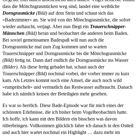
dass die Mönchsgrasmücken weg sind, landet eine weibliche
Dorngrasmücke
(Bild)
auf dem Stein und schaut sich das
»Badezimmer« an. Sie wird von der Mönchsgrasmücke, die sofort
wieder auftaucht, verjagt. Aber nun fliegt ein
Trauerschnäpper-
Männchen
(Bild)
heran und beobachtet die anderen beim Baden.
Bei soviel gemeinsamen Badespaß will nun auch die
Dorngrasmücke mal zum Zug kommen und so warten
Trauerschnäpper und Dorngrasmücke bis die Mönchsgrasmücke
(Bild)
fertig ist. Dann darf endlich die Dorngrasmücke ins Wasser
(Bilder).
Als diese fertig gebadet hat, schaut auch der
Trauerschnäpper
(Bild)
nochmal vorbei, der vorher immer zu kurz
kam. Als Letztes kommt noch eine Amsel, die auch noch wild
»rumpritschelt« und vermutlich das Restwasser aufbraucht. Danach
habe ich nämlich keinen der Beteiligten mehr gesehen.
Es war so herrlich. Diese Bade-Episode war für mich eines der
schönsten Erlebnisse, die ich bisher beim Vogelbeobachten hatte.
Ich hoffe, ich kann mit den Bildern ein bisschen was davon
rüberbringen. Vollkommen glücklich fahre ich danach in den Ostteil
und auch hier wartet nochmal ein Highlight … dazu mehr im