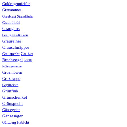
Goldregenpfeifer
Grauammer
Graubrust-Strandläufer
Graubülbül
Graugans
Graugans-Küken
Graureiher
Grauschnäpper
Großer
Grauspecht
Brachvogel
Große
Rötelseeweiher
Großmöwen
Großtrappe
Gryllteiste
Grünfink
Grünschenkel
Grünspecht
Gänsegeier
Gänsesäger
Günzburg
Habicht