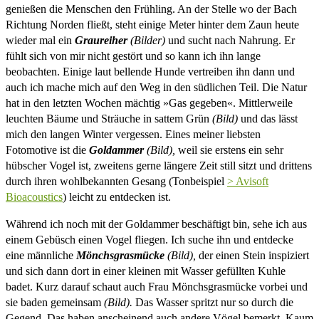
genießen die Menschen den Frühling.
An der Stelle wo der Bach
Richtung Norden fließt, steht einige Meter hinter dem Zaun heute
wieder mal ein
Graureiher
(Bilder)
und sucht nach Nahrung. Er
fühlt sich von mir nicht gestört und so kann ich ihn lange
beobachten. Einige laut bellende Hunde vertreiben ihn dann und
auch ich mache mich auf den Weg in den südlichen Teil. Die Natur
hat in den letzten Wochen mächtig »Gas gegeben«. Mittlerweile
leuchten Bäume und Sträuche in sattem Grün
(Bild)
und das lässt
mich den langen Winter vergessen. Eines meiner liebsten
Fotomotive ist die
Goldammer
(Bild),
weil sie erstens ein sehr
hübscher Vogel ist, zweitens gerne längere Zeit still sitzt und drittens
durch ihren wohlbekannten Gesang (Tonbeispiel
> Avisoft
Bioacoustics
) leicht zu entdecken ist.
Während ich noch mit der Goldammer beschäftigt bin, sehe ich aus
einem Gebüsch einen Vogel fliegen. Ich suche ihn und entdecke
eine männliche
Mönchsgrasmücke
(Bild),
der einen Stein inspiziert
und sich dann dort in einer kleinen mit Wasser gefüllten Kuhle
badet. Kurz darauf schaut auch Frau Mönchsgrasmücke vorbei und
sie baden gemeinsam
(Bild).
Das Wasser spritzt nur so durch die
Gegend. Das haben anscheinend auch andere Vögel bemerkt. Kaum