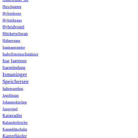
Hinterbrühler See
Hirschgarten
Hybridente
Hybridgans
Hybridvogel
Höckerschwan
Hühnergans
Irantrauermeise
Isabellsteinschmätzer
Isar
Isarmoos
Isarmündung
Ismaninger
Speichersee
Italiensperling
Jagdfasan
Johanneskirchen
Jungvögel
Kaiseradler
Kalanderlerche
Kammblässhuhn
Kampfläufer