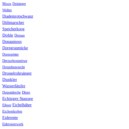
Moos
Deininger
Weiher
Diademrotschwanz
Dithmarscher
Speicherkoog
Dohle
Donau
Donaumoos
Dorngrasmücke
Dornspötter
Dreizehenmöwe
Dreizehenspecht
Drosselrohrsänger
Dunkler
Wasserläufer
Düne
Dupontlerche
Echinger Stausee
Eichelhäher
Eibsee
Eichenkofen
Eiderente
Eidersperrwerk