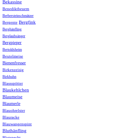
Bekassine
Benediktbeuern
Berbersteinschmätzer
Bergfink
Bergente
Berghänfling
Berglaubsänger
Bergpieper
Bertoldsheim
Beutelmeise
Bienenfresser
Birkenzeisig
Birkhuhn
Blassspötter
Blaukehlchen
Blaumeise
Blaumerle
Blauohrelster
Blauracke
Blauwangenspint
Bluthänfling
Blutspecht