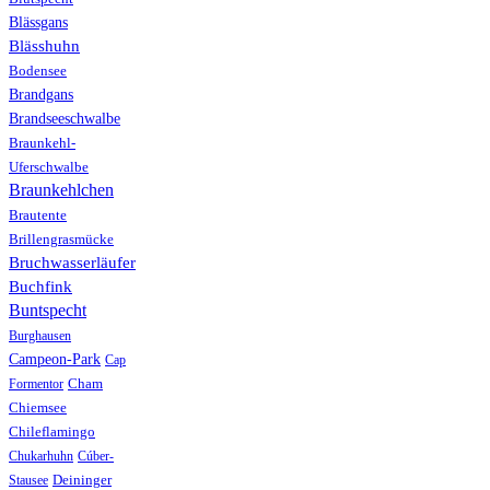
Blässgans
Blässhuhn
Bodensee
Brandgans
Brandseeschwalbe
Braunkehl-
Uferschwalbe
Braunkehlchen
Brautente
Brillengrasmücke
Bruchwasserläufer
Buchfink
Buntspecht
Burghausen
Campeon-Park
Cap
Formentor
Cham
Chiemsee
Chileflamingo
Chukarhuhn
Cúber-
Stausee
Deininger