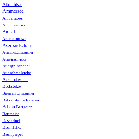
Altmühlsee
Ammersee
Ampermoos
Amperstausee
Amsel
Armenienmöwe
Aserbaidschan
Atlantiksturmtaucher
Atlasgrasmücke
Atlasgrünspecht
Atlasohrenlerche
Austernfischer
Bachstelze
Balearensturmtaucher
Balkansteinschmätzer
Balkon
Bartgeier
Bartmeise
Basstölpel
Baumfalke
Baumpieper