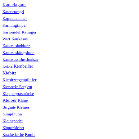
Kanadagans
Kanarienvogel
Kappenammer
Karmingimpel
Karwendel
Katinger
Watt
Kaukasus
Kaukasusbirkhuhn
Kaukasuskönigshuhn
Kaukasussteinschmätzer
Kernbeißer
Kelbra
Kiebitz
Kiebitzregenpfeifer
Kieswerke Berglern
Klappergrasmücke
Kleiber
Kleine
Bergente
Kleines
Sumpfhuhn
Kleinspecht
Klippenkleiber
Knutt
Knackerlerche