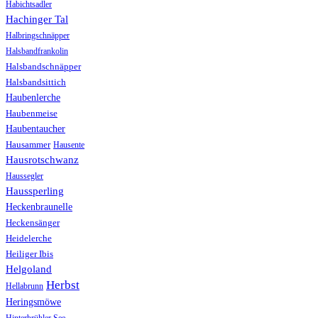
Habichtsadler
Hachinger Tal
Halbringschnäpper
Halsbandfrankolin
Halsbandschnäpper
Halsbandsittich
Haubenlerche
Haubenmeise
Haubentaucher
Hausammer
Hausente
Hausrotschwanz
Haussegler
Haussperling
Heckenbraunelle
Heckensänger
Heidelerche
Heiliger Ibis
Helgoland
Herbst
Hellabrunn
Heringsmöwe