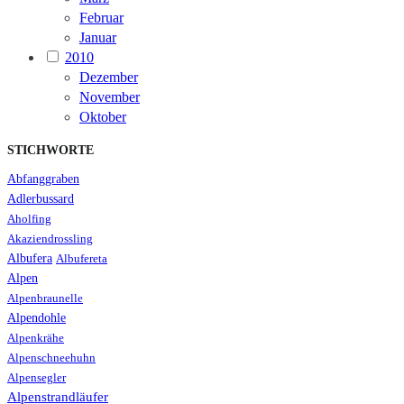
Februar
Januar
2010
Dezember
November
Oktober
STICHWORTE
Abfanggraben
Adlerbussard
Aholfing
Akaziendrossling
Albufera
Albufereta
Alpen
Alpenbraunelle
Alpendohle
Alpenkrähe
Alpenschneehuhn
Alpensegler
Alpenstrandläufer