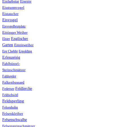
Einfarbstar
Eisente
Eissturmvogel
Eistaucher
Eisvogel
Eisvogelbrutplatz
Eittinger Weiher
Englischer
Elster
Garten
Entenweiher
Erg Chebbi
Ergolding
Erlenzeisig
Fahlbürzel-
Steinschmätzer
Fahlsegler
Falkenbussard
Feldlerche
Federsee
Feldschwirl
Feldsperling
Felsenhuhn
Felsenkleiber
Felsenschwalbe
Felsensteinschmätzer