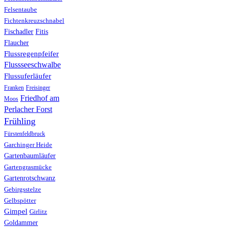
Felsentaube
Fichtenkreuzschnabel
Fischadler
Fitis
Flaucher
Flussregenpfeifer
Flussseeschwalbe
Flussuferläufer
Franken
Freisinger
Friedhof am
Moos
Perlacher Forst
Frühling
Fürstenfeldbruck
Garchinger Heide
Gartenbaumläufer
Gartengrasmücke
Gartenrotschwanz
Gebirgsstelze
Gelbspötter
Gimpel
Girlitz
Goldammer