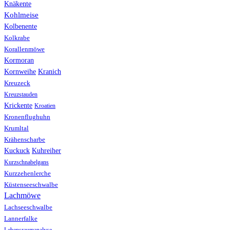
Knäkente
Kohlmeise
Kolbenente
Kolkrabe
Korallenmöwe
Kormoran
Kranich
Kornweihe
Kreuzeck
Kreuzstauden
Krickente
Kroatien
Kronenflughuhn
Krumltal
Krähenscharbe
Kuhreiher
Kuckuck
Kurzschnabelgans
Kurzzehenlerche
Küstenseeschwalbe
Lachmöwe
Lachseeschwalbe
Lannerfalke