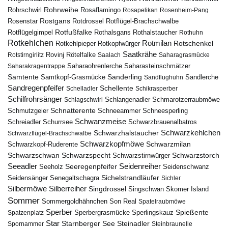
Rohrweihe
Rohrschwirl
Rosaflamingo
Rosapelikan
Rosenheim-Pang
Rostgans
Rotdrossel
Rosenstar
Rotflügel-Brachschwalbe
Rotfußfalke
Rothalsgans
Rothalstaucher
Rotflügelgimpel
Rothuhn
Rotkehlchen
Rotmilan
Rotschenkel
Rotkopfwürger
Rotkehlpieper
Saatkrähe
Rovinj
Rotstirngirlitz
Rötelfalke
Saalach
Saharagrasmücke
Saharasteinschmätzer
Saharakragentrappe
Saharaohrenlerche
Samtente
Sanderling
Samtkopf-Grasmücke
Sandflughuhn
Sandlerche
Sandregenpfeifer
Schellente
Schelladler
Schikrasperber
Schilfrohrsänger
Schlangenadler
Schlagschwirl
Schmarotzerraubmöwe
Schnatterente
Schmutzgeier
Schneeammer
Schneesperling
Schwanzmeise
Schwarzbrauenalbatros
Schreiadler
Schurrsee
Schwarzkehlchen
Schwarzhalstaucher
Schwarzflügel-Brachschwalbe
Schwarzkopfmöwe
Schwarzmilan
Schwarzkopf-Ruderente
Schwarzschwan
Schwarzspecht
Schwarzstirnwürger
Schwarzstorch
Seeadler
Seidenreiher
Seeregenpfeifer
Seeholz
Seidenschwanz
Seidensänger
Sichelstrandläufer
Senegaltschagra
Sichler
Silbermöwe
Silberreiher
Singdrossel
Singschwan
Skomer Island
Sommer
Sommergoldhähnchen
Son Real
Spatelraubmöwe
Sperber
Sperbergrasmücke
Spießente
Spatzenplatz
Sperlingskauz
Star
Starnberger See
Steinadler
Spornammer
Steinbraunelle