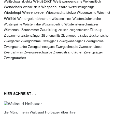
Weißstorch
Weißwangengans
Weißschwanzkiebitz
Wellensittich
Wendehals
Wespenbussard
Wendelstein
Wettersteingebirge
Wiedehopf
Wiesenpieper
Wiesenschafstelze
Wiesmet
Wiesenweihe
Winter
Wintergoldhähnchen
Wüstenläuferlerche
Wüstengimpel
Wüstenprinie
Wüstenrabe
Wüstensperling
Wüstensteinschmätzer
Zaunkönig
Zilpzalp
Zaunammer
Wüstenuhu
Zellsee
Ziegenmelker
Zippammer
Zistensänger
Zuckerteiche
Zitronengirlitz
Zitronenschafstelze
Zwergdommel
Zwergmöwe
Zwergadler
Zwerggans
Zwergkanadagans
Zwergscharbe
Zwergschneegans
Zwergschnepfe
Zwergschnäpper
Zwergstrandläufer
Zwergseeschwalbe
Zwergsäger
Zwergschwan
Zwergtaucher
HIER SCHREIBT …
die Münchnerin Waltraud Hofbauer über ihre