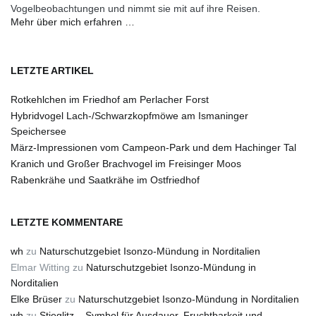
Vogelbeobachtungen und nimmt sie mit auf ihre Reisen.
Mehr über mich erfahren …
LETZTE ARTIKEL
Rotkehlchen im Friedhof am Perlacher Forst
Hybridvogel Lach-/Schwarzkopfmöwe am Ismaninger
Speichersee
März-Impressionen vom Campeon-Park und dem Hachinger Tal
Kranich und Großer Brachvogel im Freisinger Moos
Rabenkrähe und Saatkrähe im Ostfriedhof
LETZTE KOMMENTARE
wh
zu
Naturschutzgebiet Isonzo-Mündung in Norditalien
Elmar Witting
zu
Naturschutzgebiet Isonzo-Mündung in
Norditalien
Elke Brüser
zu
Naturschutzgebiet Isonzo-Mündung in Norditalien
wh
zu
Stieglitz – Symbol für Ausdauer, Fruchtbarkeit und