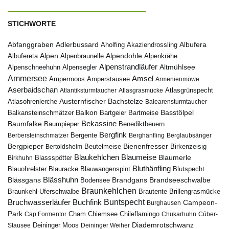
STICHWORTE
Abfanggraben
Albufera
Adlerbussard
Aholfing
Akaziendrossling
Alpen
Albufereta
Alpenbraunelle
Alpendohle
Alpenkrähe
Alpenstrandläufer
Alpenschneehuhn
Alpensegler
Altmühlsee
Ammersee
Amsel
Ampermoos
Amperstausee
Armenienmöwe
Aserbaidschan
Atlantiksturmtaucher
Atlasgrasmücke
Atlasgrünspecht
Austernfischer
Bachstelze
Atlasohrenlerche
Balearensturmtaucher
Balkon
Basstölpel
Balkansteinschmätzer
Bartgeier
Bartmeise
Bekassine
Baumfalke
Baumpieper
Benediktbeuern
Bergfink
Berbersteinschmätzer
Bergente
Berghänfling
Berglaubsänger
Bergpieper
Bienenfresser
Beutelmeise
Bertoldsheim
Birkenzeisig
Blaumeise
Blaukehlchen
Blaumerle
Birkhuhn
Blassspötter
Bluthänfling
Blauohrelster
Blauracke
Blutspecht
Blauwangenspint
Blässhuhn
Brandseeschwalbe
Blässgans
Brandgans
Bodensee
Braunkehlchen
Brillengrasmücke
Braunkehl-Uferschwalbe
Brautente
Bruchwasserläufer
Buchfink
Buntspecht
Campeon-
Burghausen
Park
Chiemsee
Chileflamingo
Cap Formentor
Cham
Chukarhuhn
Cúber-
Diademrotschwanz
Stausee
Deininger Moos
Deininger Weiher