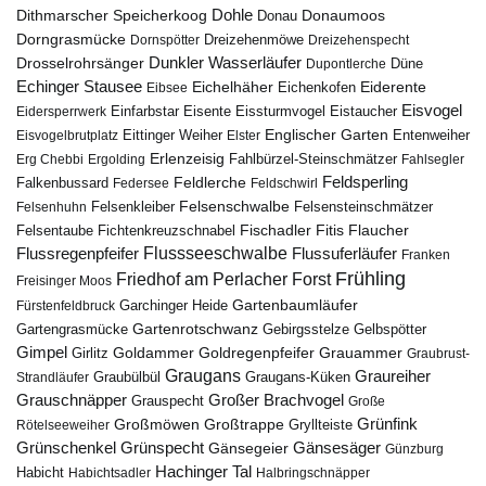
Dohle
Dithmarscher Speicherkoog
Donau
Donaumoos
Dorngrasmücke
Dornspötter
Dreizehenmöwe
Dreizehenspecht
Drosselrohrsänger
Dunkler Wasserläufer
Düne
Dupontlerche
Echinger Stausee
Eichelhäher
Eiderente
Eichenkofen
Eibsee
Eisvogel
Eistaucher
Eidersperrwerk
Einfarbstar
Eisente
Eissturmvogel
Englischer Garten
Entenweiher
Eisvogelbrutplatz
Eittinger Weiher
Elster
Erlenzeisig
Fahlbürzel-Steinschmätzer
Erg Chebbi
Ergolding
Fahlsegler
Feldsperling
Feldlerche
Falkenbussard
Federsee
Feldschwirl
Felsenschwalbe
Felsensteinschmätzer
Felsenhuhn
Felsenkleiber
Fischadler
Fitis
Flaucher
Fichtenkreuzschnabel
Felsentaube
Flussregenpfeifer
Flussseeschwalbe
Flussuferläufer
Franken
Frühling
Friedhof am Perlacher Forst
Freisinger Moos
Gartenbaumläufer
Garchinger Heide
Fürstenfeldbruck
Gartenrotschwanz
Gartengrasmücke
Gebirgsstelze
Gelbspötter
Gimpel
Goldammer
Goldregenpfeifer
Girlitz
Grauammer
Graubrust-
Graugans
Graureiher
Graubülbül
Graugans-Küken
Strandläufer
Grauschnäpper
Großer Brachvogel
Grauspecht
Große
Grünfink
Großmöwen
Großtrappe
Rötelseeweiher
Gryllteiste
Gänsesäger
Grünschenkel
Grünspecht
Gänsegeier
Günzburg
Hachinger Tal
Habicht
Habichtsadler
Halbringschnäpper