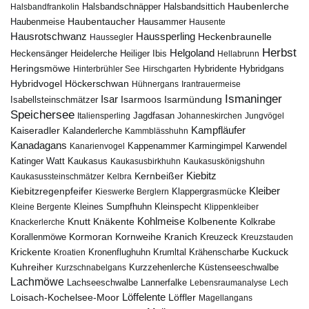
Haubenlerche
Halsbandfrankolin
Halsbandschnäpper
Halsbandsittich
Haubentaucher
Haubenmeise
Hausammer
Hausente
Hausrotschwanz
Haussperling
Heckenbraunelle
Haussegler
Herbst
Helgoland
Heidelerche
Heiliger Ibis
Heckensänger
Hellabrunn
Heringsmöwe
Hybridgans
Hinterbrühler See
Hirschgarten
Hybridente
Höckerschwan
Hybridvogel
Hühnergans
Irantrauermeise
Ismaninger
Isar
Isarmündung
Isabellsteinschmätzer
Isarmoos
Speichersee
Italiensperling
Jagdfasan
Johanneskirchen
Jungvögel
Kampfläufer
Kaiseradler
Kalanderlerche
Kammblässhuhn
Kanadagans
Karmingimpel
Karwendel
Kanarienvogel
Kappenammer
Katinger Watt
Kaukasus
Kaukasusbirkhuhn
Kaukasuskönigshuhn
Kiebitz
Kernbeißer
Kaukasussteinschmätzer
Kelbra
Kiebitzregenpfeifer
Kleiber
Klappergrasmücke
Kieswerke Berglern
Kleines Sumpfhuhn
Kleinspecht
Kleine Bergente
Klippenkleiber
Kohlmeise
Knutt
Knäkente
Kolbenente
Knackerlerche
Kolkrabe
Kormoran
Kornweihe
Kranich
Kreuzeck
Korallenmöwe
Kreuzstauden
Krickente
Kuckuck
Kroatien
Kronenflughuhn
Krumltal
Krähenscharbe
Kuhreiher
Küstenseeschwalbe
Kurzschnabelgans
Kurzzehenlerche
Lachmöwe
Lannerfalke
Lachseeschwalbe
Lebensraumanalyse
Lech
Löffelente
Löffler
Loisach-Kochelsee-Moor
Magellangans