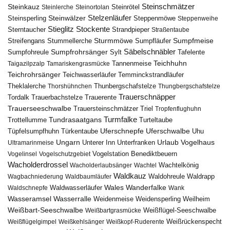
Steinschmätzer
Steinkauz
Steinrötel
Steinlerche
Steinortolan
Steinwälzer
Stelzenläufer
Steinsperling
Steppenmöwe
Steppenweihe
Stieglitz
Stockente
Sterntaucher
Strandpieper
Straßentaube
Sturmmöwe
Sumpfmeise
Streifengans
Sumpfläufer
Stummellerche
Sumpfrohrsänger
Säbelschnäbler
Sylt
Tafelente
Sumpfohreule
Teichhuhn
Tannenmeise
Taigazilpzalp
Tamariskengrasmücke
Teichrohrsänger
Teichwasserläufer
Temminckstrandläufer
Theklalerche
Thunbergschafstelze
Thorshühnchen
Thungbergschafstelze
Trauerschnäpper
Tordalk
Trauerbachstelze
Trauerente
Trauerseeschwalbe
Trauersteinschmätzer
Triel
Tropfenflughuhn
Turmfalke
Trottellumme
Tundrasaatgans
Turteltaube
Uferschnepfe
Tüpfelsumpfhuhn
Uferschwalbe
Türkentaube
Uhu
Urlaub
Ungarn
Unterer Inn
Vogelhaus
Ultramarinmeise
Unterfranken
Vogelstation Benediktbeuern
Vogelinsel
Vogelschutzgebiet
Wacholderdrossel
Wacholderlaubsänger
Wachtel
Wachtelkönig
Waldkauz
Waldohreule
Waldrapp
Wagbachniederung
Waldbaumläufer
Wales
Wanderfalke
Waldschnepfe
Waldwasserläufer
Wank
Wasseramsel
Wasserralle
Weidenmeise
Weidensperling
Weilheim
Weißbart-Seeschwalbe
Weißbartgrasmücke
Weißflügel-Seeschwalbe
Weißflügelgimpel
Weißkehlsänger
Weißkopf-Ruderente
Weißrückenspecht