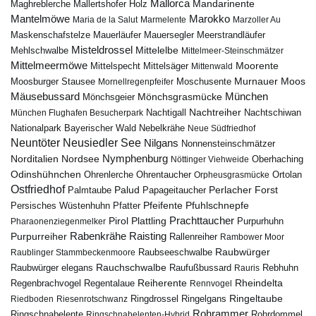
Mallorca
Mandarinente
Maghreblerche
Mallertshofer Holz
Marokko
Mantelmöwe
Maria de la Salut
Marmelente
Marzoller Au
Maskenschafstelze
Mauersegler
Mauerläufer
Meerstrandläufer
Misteldrossel
Mehlschwalbe
Mittelelbe
Mittelmeer-Steinschmätzer
Mittelmeermöwe
Mittelsäger
Moorente
Mittelspecht
Mittenwald
Murnauer Moos
Moosburger Stausee
Mornellregenpfeifer
Moschusente
Mäusebussard
München
Mönchsgeier
Mönchsgrasmücke
Nachtreiher
Nachtigall
München Flughafen Besucherpark
Nachtschiwan
Nebelkrähe
Nationalpark Bayerischer Wald
Neue Südfriedhof
Neuntöter
Neusiedler See
Nilgans
Nonnensteinschmätzer
Nymphenburg
Norditalien
Nordsee
Nöttinger Viehweide
Oberhaching
Odinshühnchen
Ohrentaucher
Ortolan
Ohrenlerche
Orpheusgrasmücke
Ostfriedhof
Palud
Palmtaube
Papageitaucher
Perlacher Forst
Pfuhlschnepfe
Pfeifente
Persisches Wüstenhuhn
Pfatter
Pirol
Prachttaucher
Plattling
Purpurhuhn
Pharaonenziegenmelker
Rabenkrähe
Purpurreiher
Raisting
Rallenreiher
Rambower Moor
Raubwürger
Raubseeschwalbe
Raublinger Stammbeckenmoore
Rauchschwalbe
Raubwürger elegans
Rebhuhn
Raufußbussard
Rauris
Reiherente
Rheindelta
Regenbrachvogel
Regentalaue
Rennvogel
Ringeltaube
Ringdrossel
Ringelgans
Riedboden
Riesenrotschwanz
Rohrammer
Ringschnabelente
Ringschnabelenten-Hybrid
Rohrdommel