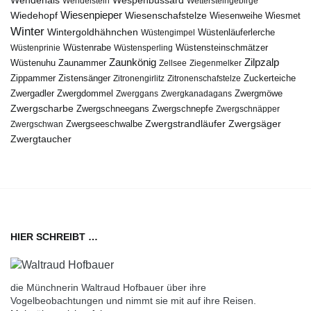
Wendehals
Wespenbussard
Wendelstein
Wettersteingebirge
Wiedehopf
Wiesenpieper
Wiesenschafstelze
Wiesmet
Wiesenweihe
Winter
Wintergoldhähnchen
Wüstenläuferlerche
Wüstengimpel
Wüstenprinie
Wüstenrabe
Wüstensperling
Wüstensteinschmätzer
Zaunkönig
Zilpzalp
Zaunammer
Wüstenuhu
Zellsee
Ziegenmelker
Zippammer
Zistensänger
Zuckerteiche
Zitronengirlitz
Zitronenschafstelze
Zwergdommel
Zwergmöwe
Zwergadler
Zwerggans
Zwergkanadagans
Zwergscharbe
Zwergschneegans
Zwergschnepfe
Zwergschnäpper
Zwergstrandläufer
Zwergseeschwalbe
Zwergsäger
Zwergschwan
Zwergtaucher
HIER SCHREIBT …
die Münchnerin Waltraud Hofbauer über ihre
Vogelbeobachtungen und nimmt sie mit auf ihre Reisen.