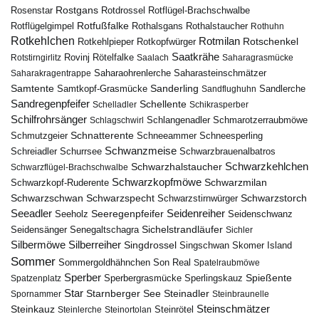
Rostgans
Rotdrossel
Rosenstar
Rotflügel-Brachschwalbe
Rotfußfalke
Rothalsgans
Rothalstaucher
Rotflügelgimpel
Rothuhn
Rotkehlchen
Rotmilan
Rotschenkel
Rotkopfwürger
Rotkehlpieper
Saatkrähe
Rovinj
Rotstirngirlitz
Rötelfalke
Saalach
Saharagrasmücke
Saharasteinschmätzer
Saharakragentrappe
Saharaohrenlerche
Samtente
Sanderling
Samtkopf-Grasmücke
Sandflughuhn
Sandlerche
Sandregenpfeifer
Schellente
Schelladler
Schikrasperber
Schilfrohrsänger
Schlangenadler
Schlagschwirl
Schmarotzerraubmöwe
Schnatterente
Schmutzgeier
Schneeammer
Schneesperling
Schwanzmeise
Schwarzbrauenalbatros
Schreiadler
Schurrsee
Schwarzkehlchen
Schwarzhalstaucher
Schwarzflügel-Brachschwalbe
Schwarzkopfmöwe
Schwarzmilan
Schwarzkopf-Ruderente
Schwarzschwan
Schwarzspecht
Schwarzstirnwürger
Schwarzstorch
Seeadler
Seidenreiher
Seeregenpfeifer
Seeholz
Seidenschwanz
Seidensänger
Sichelstrandläufer
Senegaltschagra
Sichler
Silbermöwe
Silberreiher
Singdrossel
Singschwan
Skomer Island
Sommer
Sommergoldhähnchen
Son Real
Spatelraubmöwe
Sperber
Sperbergrasmücke
Spießente
Spatzenplatz
Sperlingskauz
Star
Starnberger See
Steinadler
Spornammer
Steinbraunelle
Steinschmätzer
Steinkauz
Steinrötel
Steinlerche
Steinortolan