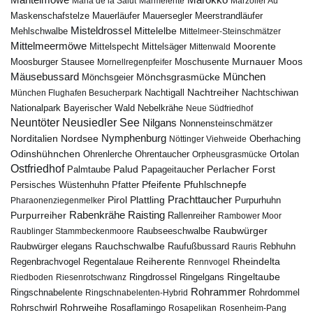
Mantelmöwe
Maria de la Salut
Marmelente
Marzoller Au
Maskenschafstelze
Mauersegler
Mauerläufer
Meerstrandläufer
Misteldrossel
Mehlschwalbe
Mittelelbe
Mittelmeer-Steinschmätzer
Mittelmeermöwe
Mittelsäger
Moorente
Mittelspecht
Mittenwald
Murnauer Moos
Moosburger Stausee
Mornellregenpfeifer
Moschusente
Mäusebussard
München
Mönchsgeier
Mönchsgrasmücke
Nachtreiher
Nachtigall
München Flughafen Besucherpark
Nachtschiwan
Nebelkrähe
Nationalpark Bayerischer Wald
Neue Südfriedhof
Neuntöter
Neusiedler See
Nilgans
Nonnensteinschmätzer
Nymphenburg
Norditalien
Nordsee
Nöttinger Viehweide
Oberhaching
Odinshühnchen
Ohrentaucher
Ortolan
Ohrenlerche
Orpheusgrasmücke
Ostfriedhof
Palud
Palmtaube
Papageitaucher
Perlacher Forst
Pfuhlschnepfe
Pfeifente
Persisches Wüstenhuhn
Pfatter
Pirol
Prachttaucher
Plattling
Purpurhuhn
Pharaonenziegenmelker
Rabenkrähe
Purpurreiher
Raisting
Rallenreiher
Rambower Moor
Raubwürger
Raubseeschwalbe
Raublinger Stammbeckenmoore
Rauchschwalbe
Raubwürger elegans
Rebhuhn
Raufußbussard
Rauris
Reiherente
Rheindelta
Regenbrachvogel
Regentalaue
Rennvogel
Ringeltaube
Ringdrossel
Ringelgans
Riedboden
Riesenrotschwanz
Rohrammer
Ringschnabelente
Ringschnabelenten-Hybrid
Rohrdommel
Rohrweihe
Rohrschwirl
Rosaflamingo
Rosapelikan
Rosenheim-Pang