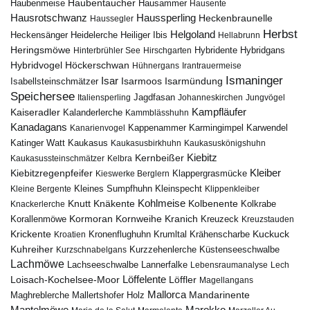
Haubentaucher
Haubenmeise
Hausammer
Hausente
Hausrotschwanz
Haussperling
Heckenbraunelle
Haussegler
Herbst
Helgoland
Heidelerche
Heiliger Ibis
Heckensänger
Hellabrunn
Heringsmöwe
Hybridgans
Hinterbrühler See
Hirschgarten
Hybridente
Höckerschwan
Hybridvogel
Hühnergans
Irantrauermeise
Ismaninger
Isar
Isarmündung
Isabellsteinschmätzer
Isarmoos
Speichersee
Italiensperling
Jagdfasan
Johanneskirchen
Jungvögel
Kampfläufer
Kaiseradler
Kalanderlerche
Kammblässhuhn
Kanadagans
Karmingimpel
Karwendel
Kanarienvogel
Kappenammer
Katinger Watt
Kaukasus
Kaukasusbirkhuhn
Kaukasuskönigshuhn
Kiebitz
Kernbeißer
Kaukasussteinschmätzer
Kelbra
Kiebitzregenpfeifer
Kleiber
Klappergrasmücke
Kieswerke Berglern
Kleines Sumpfhuhn
Kleinspecht
Kleine Bergente
Klippenkleiber
Kohlmeise
Knutt
Knäkente
Kolbenente
Knackerlerche
Kolkrabe
Kormoran
Kornweihe
Kranich
Kreuzeck
Korallenmöwe
Kreuzstauden
Krickente
Kuckuck
Kroatien
Kronenflughuhn
Krumltal
Krähenscharbe
Kuhreiher
Küstenseeschwalbe
Kurzschnabelgans
Kurzzehenlerche
Lachmöwe
Lannerfalke
Lachseeschwalbe
Lebensraumanalyse
Lech
Löffelente
Löffler
Loisach-Kochelsee-Moor
Magellangans
Mallorca
Mandarinente
Maghreblerche
Mallertshofer Holz
Marokko