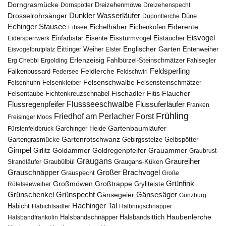
Dorngrasmücke
Dornspötter
Dreizehenmöwe
Dreizehenspecht
Drosselrohrsänger
Dunkler Wasserläufer
Düne
Dupontlerche
Echinger Stausee
Eichelhäher
Eiderente
Eichenkofen
Eibsee
Eisvogel
Eistaucher
Eidersperrwerk
Einfarbstar
Eisente
Eissturmvogel
Englischer Garten
Entenweiher
Eisvogelbrutplatz
Eittinger Weiher
Elster
Erlenzeisig
Fahlbürzel-Steinschmätzer
Erg Chebbi
Ergolding
Fahlsegler
Feldsperling
Feldlerche
Falkenbussard
Federsee
Feldschwirl
Felsenschwalbe
Felsensteinschmätzer
Felsenhuhn
Felsenkleiber
Fischadler
Fitis
Flaucher
Fichtenkreuzschnabel
Felsentaube
Flussregenpfeifer
Flussseeschwalbe
Flussuferläufer
Franken
Frühling
Friedhof am Perlacher Forst
Freisinger Moos
Gartenbaumläufer
Garchinger Heide
Fürstenfeldbruck
Gartenrotschwanz
Gartengrasmücke
Gebirgsstelze
Gelbspötter
Gimpel
Goldammer
Goldregenpfeifer
Girlitz
Grauammer
Graubrust-
Graugans
Graureiher
Graubülbül
Graugans-Küken
Strandläufer
Grauschnäpper
Großer Brachvogel
Grauspecht
Große
Grünfink
Großmöwen
Großtrappe
Rötelseeweiher
Gryllteiste
Gänsesäger
Grünschenkel
Grünspecht
Gänsegeier
Günzburg
Hachinger Tal
Habicht
Habichtsadler
Halbringschnäpper
Haubenlerche
Halsbandfrankolin
Halsbandschnäpper
Halsbandsittich