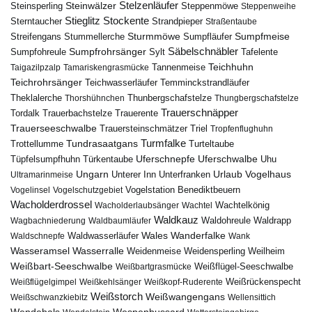
Steinwälzer
Stelzenläufer
Steinsperling
Steppenmöwe
Steppenweihe
Stieglitz
Stockente
Sterntaucher
Strandpieper
Straßentaube
Sturmmöwe
Sumpfmeise
Streifengans
Sumpfläufer
Stummellerche
Sumpfrohrsänger
Säbelschnäbler
Sylt
Tafelente
Sumpfohreule
Teichhuhn
Tannenmeise
Taigazilpzalp
Tamariskengrasmücke
Teichrohrsänger
Teichwasserläufer
Temminckstrandläufer
Theklalerche
Thunbergschafstelze
Thorshühnchen
Thungbergschafstelze
Trauerschnäpper
Tordalk
Trauerbachstelze
Trauerente
Trauerseeschwalbe
Trauersteinschmätzer
Triel
Tropfenflughuhn
Turmfalke
Trottellumme
Tundrasaatgans
Turteltaube
Uferschnepfe
Tüpfelsumpfhuhn
Uferschwalbe
Türkentaube
Uhu
Urlaub
Ungarn
Unterer Inn
Vogelhaus
Ultramarinmeise
Unterfranken
Vogelstation Benediktbeuern
Vogelinsel
Vogelschutzgebiet
Wacholderdrossel
Wacholderlaubsänger
Wachtel
Wachtelkönig
Waldkauz
Waldohreule
Waldrapp
Wagbachniederung
Waldbaumläufer
Wales
Wanderfalke
Waldschnepfe
Waldwasserläufer
Wank
Wasseramsel
Wasserralle
Weidenmeise
Weidensperling
Weilheim
Weißbart-Seeschwalbe
Weißbartgrasmücke
Weißflügel-Seeschwalbe
Weißflügelgimpel
Weißkehlsänger
Weißkopf-Ruderente
Weißrückenspecht
Weißstorch
Weißwangengans
Weißschwanzkiebitz
Wellensittich