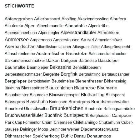
STICHWORTE
Abfanggraben
Albufera
Adlerbussard
Aholfing
Akaziendrossling
Alpen
Albufereta
Alpenbraunelle
Alpendohle
Alpenkrähe
Alpenstrandläufer
Alpenschneehuhn
Alpensegler
Altmühlsee
Ammersee
Amsel
Ampermoos
Amperstausee
Armenienmöwe
Aserbaidschan
Atlantiksturmtaucher
Atlasgrasmücke
Atlasgrünspecht
Austernfischer
Bachstelze
Atlasohrenlerche
Balearensturmtaucher
Balkon
Basstölpel
Balkansteinschmätzer
Bartgeier
Bartmeise
Bekassine
Baumfalke
Baumpieper
Benediktbeuern
Bergfink
Berbersteinschmätzer
Bergente
Berghänfling
Berglaubsänger
Bergpieper
Bienenfresser
Beutelmeise
Bertoldsheim
Birkenzeisig
Blaumeise
Blaukehlchen
Blaumerle
Birkhuhn
Blassspötter
Bluthänfling
Blauohrelster
Blauracke
Blutspecht
Blauwangenspint
Blässhuhn
Brandseeschwalbe
Blässgans
Brandgans
Bodensee
Braunkehlchen
Brillengrasmücke
Braunkehl-Uferschwalbe
Brautente
Bruchwasserläufer
Buchfink
Buntspecht
Campeon-
Burghausen
Park
Chiemsee
Chileflamingo
Cap Formentor
Cham
Chukarhuhn
Cúber-
Diademrotschwanz
Stausee
Deininger Moos
Deininger Weiher
Dohle
Dithmarscher Speicherkoog
Donau
Donaumoos