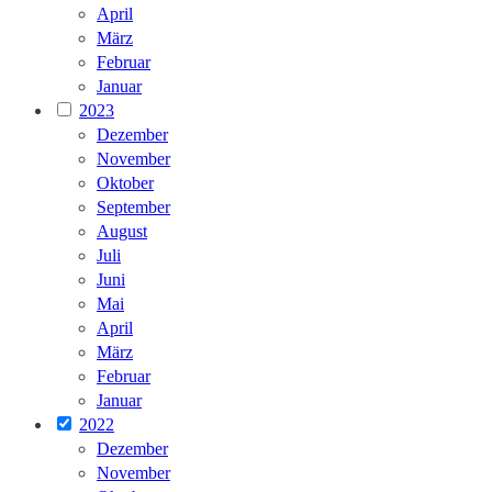
April
März
Februar
Januar
2023
Dezember
November
Oktober
September
August
Juli
Juni
Mai
April
März
Februar
Januar
2022
Dezember
November