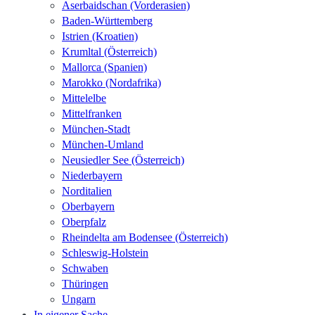
Aserbaidschan (Vorderasien)
Baden-Württemberg
Istrien (Kroatien)
Krumltal (Österreich)
Mallorca (Spanien)
Marokko (Nordafrika)
Mittelelbe
Mittelfranken
München-Stadt
München-Umland
Neusiedler See (Österreich)
Niederbayern
Norditalien
Oberbayern
Oberpfalz
Rheindelta am Bodensee (Österreich)
Schleswig-Holstein
Schwaben
Thüringen
Ungarn
In eigener Sache