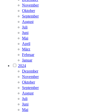
November
Oktober
September
August
Juli
Juni
Mai
April
März
Februar
Januar
2024
Dezember
November
Oktober
September
August
Juli
Juni
Mai