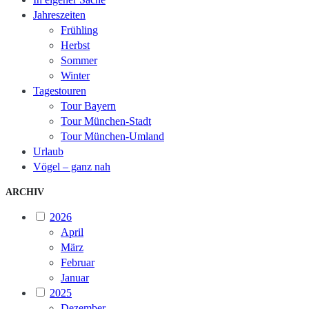
Jahreszeiten
Frühling
Herbst
Sommer
Winter
Tagestouren
Tour Bayern
Tour München-Stadt
Tour München-Umland
Urlaub
Vögel – ganz nah
ARCHIV
2026
April
März
Februar
Januar
2025
Dezember