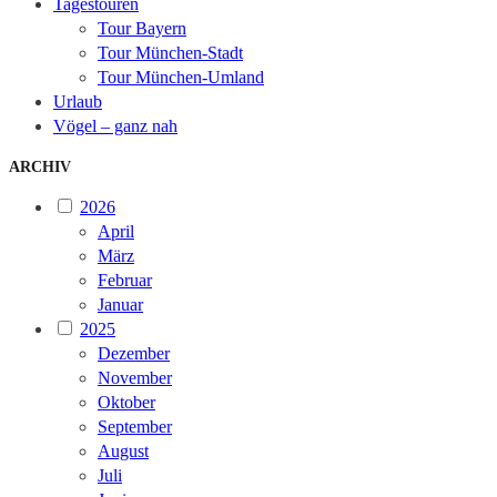
Tagestouren
Tour Bayern
Tour München-Stadt
Tour München-Umland
Urlaub
Vögel – ganz nah
ARCHIV
2026
April
März
Februar
Januar
2025
Dezember
November
Oktober
September
August
Juli