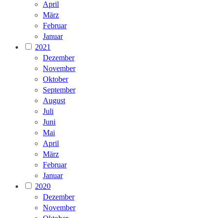
April
März
Februar
Januar
2021
Dezember
November
Oktober
September
August
Juli
Juni
Mai
April
März
Februar
Januar
2020
Dezember
November