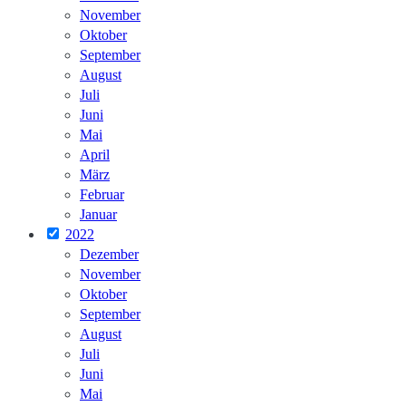
November
Oktober
September
August
Juli
Juni
Mai
April
März
Februar
Januar
2022
Dezember
November
Oktober
September
August
Juli
Juni
Mai