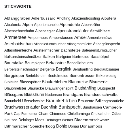
STICHWORTE
Abfanggraben
Albufera
Adlerbussard
Aholfing
Akaziendrossling
Alpen
Albufereta
Alpenbraunelle
Alpendohle
Alpenkrähe
Alpenstrandläufer
Alpenschneehuhn
Alpensegler
Altmühlsee
Ammersee
Amsel
Ampermoos
Amperstausee
Armenienmöwe
Aserbaidschan
Atlantiksturmtaucher
Atlasgrasmücke
Atlasgrünspecht
Austernfischer
Bachstelze
Atlasohrenlerche
Balearensturmtaucher
Balkon
Basstölpel
Balkansteinschmätzer
Bartgeier
Bartmeise
Bekassine
Baumfalke
Baumpieper
Benediktbeuern
Bergfink
Berbersteinschmätzer
Bergente
Berghänfling
Berglaubsänger
Bergpieper
Bienenfresser
Beutelmeise
Bertoldsheim
Birkenzeisig
Blaumeise
Blaukehlchen
Blaumerle
Birkhuhn
Blassspötter
Bluthänfling
Blauohrelster
Blauracke
Blutspecht
Blauwangenspint
Blässhuhn
Brandseeschwalbe
Blässgans
Brandgans
Bodensee
Braunkehlchen
Brillengrasmücke
Braunkehl-Uferschwalbe
Brautente
Bruchwasserläufer
Buchfink
Buntspecht
Campeon-
Burghausen
Park
Chiemsee
Chileflamingo
Cap Formentor
Cham
Chukarhuhn
Cúber-
Diademrotschwanz
Stausee
Deininger Moos
Deininger Weiher
Dohle
Dithmarscher Speicherkoog
Donau
Donaumoos