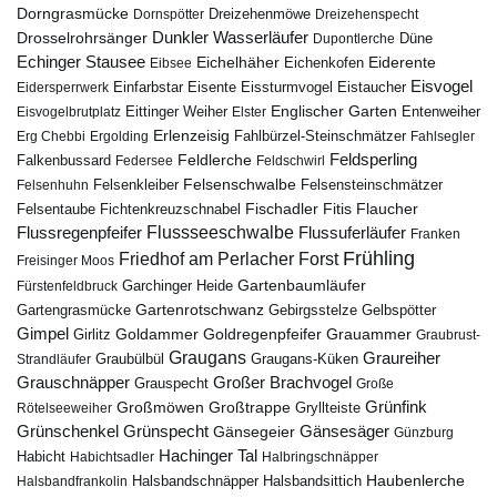
Dorngrasmücke
Dornspötter
Dreizehenmöwe
Dreizehenspecht
Drosselrohrsänger
Dunkler Wasserläufer
Düne
Dupontlerche
Echinger Stausee
Eichelhäher
Eiderente
Eichenkofen
Eibsee
Eisvogel
Eistaucher
Eidersperrwerk
Einfarbstar
Eisente
Eissturmvogel
Englischer Garten
Entenweiher
Eisvogelbrutplatz
Eittinger Weiher
Elster
Erlenzeisig
Fahlbürzel-Steinschmätzer
Erg Chebbi
Ergolding
Fahlsegler
Feldsperling
Feldlerche
Falkenbussard
Federsee
Feldschwirl
Felsenschwalbe
Felsensteinschmätzer
Felsenhuhn
Felsenkleiber
Fischadler
Fitis
Flaucher
Fichtenkreuzschnabel
Felsentaube
Flussregenpfeifer
Flussseeschwalbe
Flussuferläufer
Franken
Frühling
Friedhof am Perlacher Forst
Freisinger Moos
Gartenbaumläufer
Garchinger Heide
Fürstenfeldbruck
Gartenrotschwanz
Gartengrasmücke
Gebirgsstelze
Gelbspötter
Gimpel
Goldammer
Goldregenpfeifer
Girlitz
Grauammer
Graubrust-
Graugans
Graureiher
Graubülbül
Graugans-Küken
Strandläufer
Grauschnäpper
Großer Brachvogel
Grauspecht
Große
Grünfink
Großmöwen
Großtrappe
Rötelseeweiher
Gryllteiste
Gänsesäger
Grünschenkel
Grünspecht
Gänsegeier
Günzburg
Hachinger Tal
Habicht
Habichtsadler
Halbringschnäpper
Haubenlerche
Halsbandfrankolin
Halsbandschnäpper
Halsbandsittich