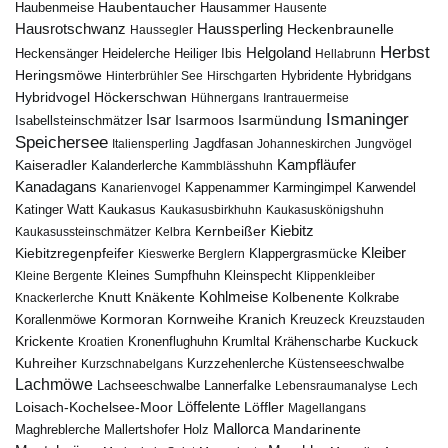
Haubentaucher
Haubenmeise
Hausammer
Hausente
Hausrotschwanz
Haussperling
Heckenbraunelle
Haussegler
Herbst
Helgoland
Heidelerche
Heiliger Ibis
Heckensänger
Hellabrunn
Heringsmöwe
Hybridgans
Hinterbrühler See
Hirschgarten
Hybridente
Höckerschwan
Hybridvogel
Hühnergans
Irantrauermeise
Ismaninger
Isar
Isarmündung
Isabellsteinschmätzer
Isarmoos
Speichersee
Italiensperling
Jagdfasan
Johanneskirchen
Jungvögel
Kampfläufer
Kaiseradler
Kalanderlerche
Kammblässhuhn
Kanadagans
Karmingimpel
Karwendel
Kanarienvogel
Kappenammer
Katinger Watt
Kaukasus
Kaukasusbirkhuhn
Kaukasuskönigshuhn
Kiebitz
Kernbeißer
Kaukasussteinschmätzer
Kelbra
Kiebitzregenpfeifer
Kleiber
Klappergrasmücke
Kieswerke Berglern
Kleines Sumpfhuhn
Kleinspecht
Kleine Bergente
Klippenkleiber
Kohlmeise
Knutt
Knäkente
Kolbenente
Knackerlerche
Kolkrabe
Kormoran
Kornweihe
Kranich
Kreuzeck
Korallenmöwe
Kreuzstauden
Krickente
Kuckuck
Kroatien
Kronenflughuhn
Krumltal
Krähenscharbe
Kuhreiher
Küstenseeschwalbe
Kurzschnabelgans
Kurzzehenlerche
Lachmöwe
Lannerfalke
Lachseeschwalbe
Lebensraumanalyse
Lech
Löffelente
Löffler
Loisach-Kochelsee-Moor
Magellangans
Mallorca
Mandarinente
Maghreblerche
Mallertshofer Holz