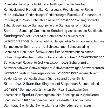
Rostgans
Rotdrossel
Rosenstar
Rotflügel-Brachschwalbe
Rotfußfalke
Rothalsgans
Rothalstaucher
Rotflügelgimpel
Rothuhn
Rotkehlchen
Rotmilan
Rotschenkel
Rotkopfwürger
Rotkehlpieper
Saatkrähe
Rovinj
Rotstirngirlitz
Rötelfalke
Saalach
Saharagrasmücke
Saharasteinschmätzer
Saharakragentrappe
Saharaohrenlerche
Samtente
Sanderling
Samtkopf-Grasmücke
Sandflughuhn
Sandlerche
Sandregenpfeifer
Schellente
Schelladler
Schikrasperber
Schilfrohrsänger
Schlangenadler
Schlagschwirl
Schmarotzerraubmöwe
Schnatterente
Schmutzgeier
Schneeammer
Schneesperling
Schwanzmeise
Schwarzbrauenalbatros
Schreiadler
Schurrsee
Schwarzkehlchen
Schwarzhalstaucher
Schwarzflügel-Brachschwalbe
Schwarzkopfmöwe
Schwarzmilan
Schwarzkopf-Ruderente
Schwarzschwan
Schwarzspecht
Schwarzstirnwürger
Schwarzstorch
Seeadler
Seidenreiher
Seeregenpfeifer
Seeholz
Seidenschwanz
Seidensänger
Sichelstrandläufer
Senegaltschagra
Sichler
Silbermöwe
Silberreiher
Singdrossel
Singschwan
Skomer Island
Sommer
Sommergoldhähnchen
Son Real
Spatelraubmöwe
Sperber
Sperbergrasmücke
Spießente
Spatzenplatz
Sperlingskauz
Star
Starnberger See
Steinadler
Spornammer
Steinbraunelle
Steinschmätzer
Steinkauz
Steinrötel
Steinlerche
Steinortolan