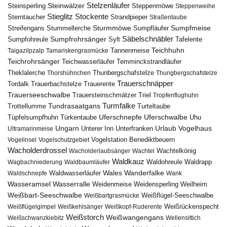
Steinwälzer
Stelzenläufer
Steinsperling
Steppenmöwe
Steppenweihe
Stieglitz
Stockente
Sterntaucher
Strandpieper
Straßentaube
Sturmmöwe
Sumpfmeise
Streifengans
Sumpfläufer
Stummellerche
Sumpfrohrsänger
Säbelschnäbler
Sylt
Tafelente
Sumpfohreule
Teichhuhn
Tannenmeise
Taigazilpzalp
Tamariskengrasmücke
Teichrohrsänger
Teichwasserläufer
Temminckstrandläufer
Theklalerche
Thunbergschafstelze
Thorshühnchen
Thungbergschafstelze
Trauerschnäpper
Tordalk
Trauerbachstelze
Trauerente
Trauerseeschwalbe
Trauersteinschmätzer
Triel
Tropfenflughuhn
Turmfalke
Trottellumme
Tundrasaatgans
Turteltaube
Uferschnepfe
Tüpfelsumpfhuhn
Uferschwalbe
Türkentaube
Uhu
Urlaub
Ungarn
Unterer Inn
Vogelhaus
Ultramarinmeise
Unterfranken
Vogelstation Benediktbeuern
Vogelinsel
Vogelschutzgebiet
Wacholderdrossel
Wacholderlaubsänger
Wachtel
Wachtelkönig
Waldkauz
Waldohreule
Waldrapp
Wagbachniederung
Waldbaumläufer
Wales
Wanderfalke
Waldschnepfe
Waldwasserläufer
Wank
Wasseramsel
Wasserralle
Weidenmeise
Weidensperling
Weilheim
Weißbart-Seeschwalbe
Weißbartgrasmücke
Weißflügel-Seeschwalbe
Weißflügelgimpel
Weißkehlsänger
Weißkopf-Ruderente
Weißrückenspecht
Weißstorch
Weißwangengans
Weißschwanzkiebitz
Wellensittich