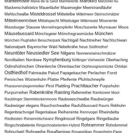
Marokko
Mantelmöwe
Maria de la Salut
Marmelente
Marzoller Au
Maskenschafstelze
Mauersegler
Mauerläufer
Meerstrandläufer
Misteldrossel
Mehlschwalbe
Mittelelbe
Mittelmeer-Steinschmätzer
Mittelmeermöwe
Mittelsäger
Moorente
Mittelspecht
Mittenwald
Murnauer Moos
Moosburger Stausee
Mornellregenpfeifer
Moschusente
Mäusebussard
München
Mönchsgeier
Mönchsgrasmücke
Nachtreiher
Nachtigall
München Flughafen Besucherpark
Nachtschiwan
Nebelkrähe
Nationalpark Bayerischer Wald
Neue Südfriedhof
Neuntöter
Neusiedler See
Nilgans
Nonnensteinschmätzer
Nymphenburg
Norditalien
Nordsee
Nöttinger Viehweide
Oberhaching
Odinshühnchen
Ohrentaucher
Ortolan
Ohrenlerche
Orpheusgrasmücke
Ostfriedhof
Palud
Palmtaube
Papageitaucher
Perlacher Forst
Pfuhlschnepfe
Pfeifente
Persisches Wüstenhuhn
Pfatter
Pirol
Prachttaucher
Plattling
Purpurhuhn
Pharaonenziegenmelker
Rabenkrähe
Purpurreiher
Raisting
Rallenreiher
Rambower Moor
Raubwürger
Raubseeschwalbe
Raublinger Stammbeckenmoore
Rauchschwalbe
Raubwürger elegans
Rebhuhn
Raufußbussard
Rauris
Reiherente
Rheindelta
Regenbrachvogel
Regentalaue
Rennvogel
Ringeltaube
Ringdrossel
Ringelgans
Riedboden
Riesenrotschwanz
Rohrammer
Ringschnabelente
Ringschnabelenten-Hybrid
Rohrdommel
Rohrweihe
Rohrschwirl
Rosaflamingo
Rosapelikan
Rosenheim-Pang