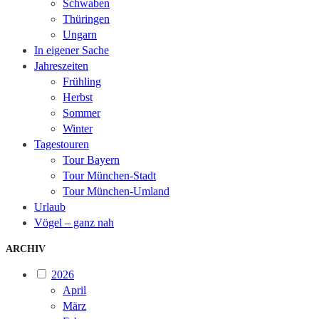
Schwaben
Thüringen
Ungarn
In eigener Sache
Jahreszeiten
Frühling
Herbst
Sommer
Winter
Tagestouren
Tour Bayern
Tour München-Stadt
Tour München-Umland
Urlaub
Vögel – ganz nah
ARCHIV
2026
April
März