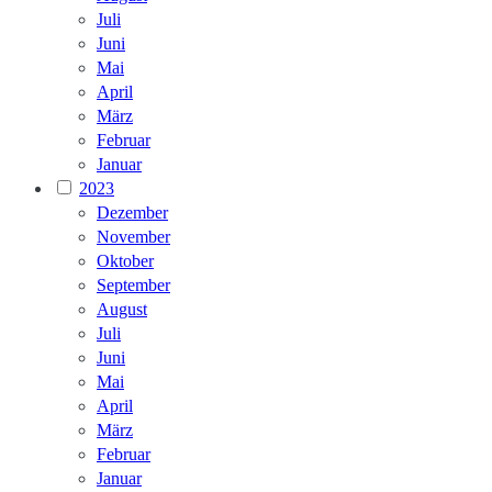
Juli
Juni
Mai
April
März
Februar
Januar
2023
Dezember
November
Oktober
September
August
Juli
Juni
Mai
April
März
Februar
Januar