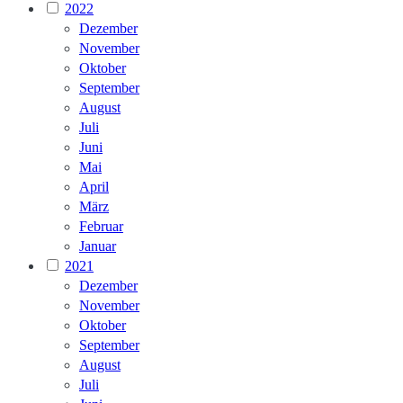
2022
Dezember
November
Oktober
September
August
Juli
Juni
Mai
April
März
Februar
Januar
2021
Dezember
November
Oktober
September
August
Juli