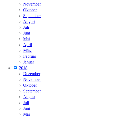
November
Oktober
September
August
Juli
Juni
Mai
April
März
Februar
Januar
2018
Dezember
November
Oktober
September
August
Juli
Juni
Mai