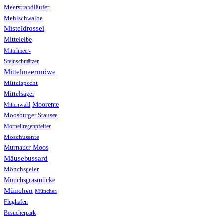
Meerstrandläufer
Mehlschwalbe
Misteldrossel
Mittelelbe
Mittelmeer-
Steinschmätzer
Mittelmeermöwe
Mittelspecht
Mittelsäger
Moorente
Mittenwald
Moosburger Stausee
Mornellregenpfeifer
Moschusente
Murnauer Moos
Mäusebussard
Mönchsgeier
Mönchsgrasmücke
München
München
Flughafen
Besucherpark