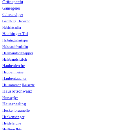
Grünspecht
Gänsegeier
Gänsesäger
Günzburg
Habicht
Habichtsadler
Hachinger Tal
Halbringschnäpper
Halsbandfrankolin
Halsbandschnäpper
Halsbandsittich
Haubenlerche
Haubenmeise
Haubentaucher
Hausammer
Hausente
Hausrotschwanz
Haussegler
Haussperling
Heckenbraunelle
Heckensänger
Heidelerche
Heiliger Ibis