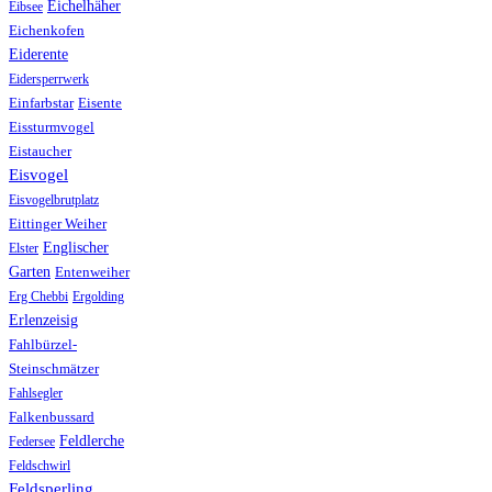
Eichelhäher
Eibsee
Eichenkofen
Eiderente
Eidersperrwerk
Einfarbstar
Eisente
Eissturmvogel
Eistaucher
Eisvogel
Eisvogelbrutplatz
Eittinger Weiher
Englischer
Elster
Garten
Entenweiher
Erg Chebbi
Ergolding
Erlenzeisig
Fahlbürzel-
Steinschmätzer
Fahlsegler
Falkenbussard
Feldlerche
Federsee
Feldschwirl
Feldsperling