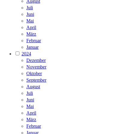
August
Juli
Juni
Mai
April
März
Februar
Januar
2024
Dezember
November
Oktober
September
August
Juli
Juni
Mai
April
März
Februar
Januar