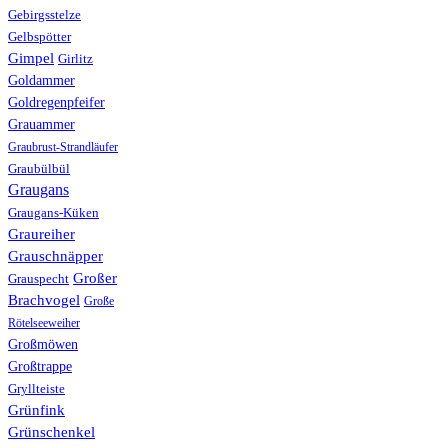
Gebirgsstelze
Gelbspötter
Gimpel
Girlitz
Goldammer
Goldregenpfeifer
Grauammer
Graubrust-Strandläufer
Graubülbül
Graugans
Graugans-Küken
Graureiher
Grauschnäpper
Großer
Grauspecht
Brachvogel
Große
Rötelseeweiher
Großmöwen
Großtrappe
Gryllteiste
Grünfink
Grünschenkel