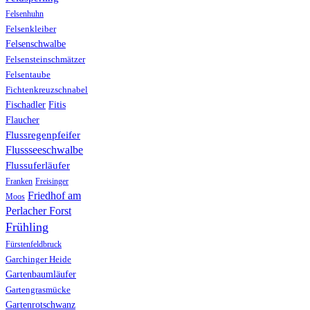
Felsenhuhn
Felsenkleiber
Felsenschwalbe
Felsensteinschmätzer
Felsentaube
Fichtenkreuzschnabel
Fischadler
Fitis
Flaucher
Flussregenpfeifer
Flussseeschwalbe
Flussuferläufer
Franken
Freisinger
Friedhof am
Moos
Perlacher Forst
Frühling
Fürstenfeldbruck
Garchinger Heide
Gartenbaumläufer
Gartengrasmücke
Gartenrotschwanz