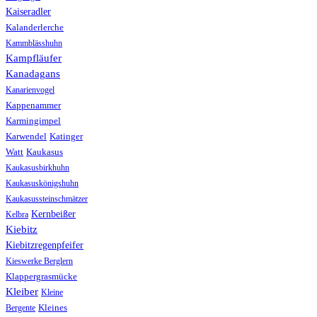
Kaiseradler
Kalanderlerche
Kammblässhuhn
Kampfläufer
Kanadagans
Kanarienvogel
Kappenammer
Karmingimpel
Karwendel
Katinger
Watt
Kaukasus
Kaukasusbirkhuhn
Kaukasuskönigshuhn
Kaukasussteinschmätzer
Kernbeißer
Kelbra
Kiebitz
Kiebitzregenpfeifer
Kieswerke Berglern
Klappergrasmücke
Kleiber
Kleine
Bergente
Kleines