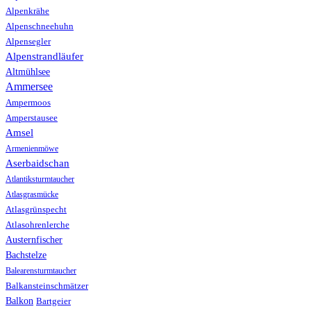
Alpenkrähe
Alpenschneehuhn
Alpensegler
Alpenstrandläufer
Altmühlsee
Ammersee
Ampermoos
Amperstausee
Amsel
Armenienmöwe
Aserbaidschan
Atlantiksturmtaucher
Atlasgrasmücke
Atlasgrünspecht
Atlasohrenlerche
Austernfischer
Bachstelze
Balearensturmtaucher
Balkansteinschmätzer
Balkon
Bartgeier