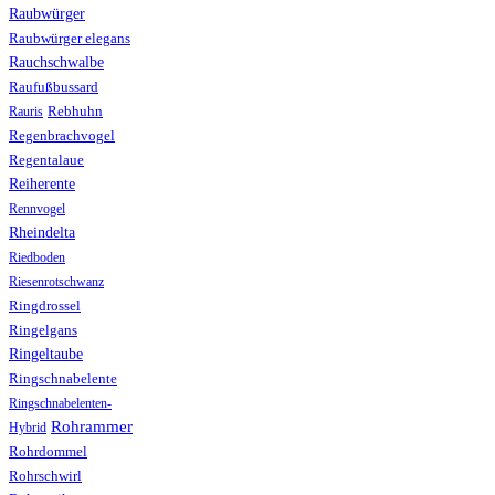
Raubwürger
Raubwürger elegans
Rauchschwalbe
Raufußbussard
Rebhuhn
Rauris
Regenbrachvogel
Regentalaue
Reiherente
Rennvogel
Rheindelta
Riedboden
Riesenrotschwanz
Ringdrossel
Ringelgans
Ringeltaube
Ringschnabelente
Ringschnabelenten-
Rohrammer
Hybrid
Rohrdommel
Rohrschwirl