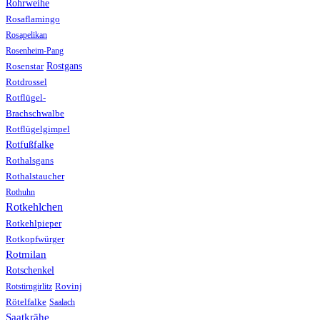
Rohrweihe
Rosaflamingo
Rosapelikan
Rosenheim-Pang
Rostgans
Rosenstar
Rotdrossel
Rotflügel-
Brachschwalbe
Rotflügelgimpel
Rotfußfalke
Rothalsgans
Rothalstaucher
Rothuhn
Rotkehlchen
Rotkehlpieper
Rotkopfwürger
Rotmilan
Rotschenkel
Rotstirngirlitz
Rovinj
Rötelfalke
Saalach
Saatkrähe