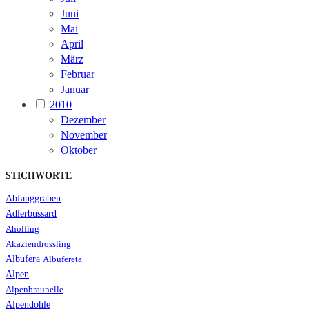
Juni
Mai
April
März
Februar
Januar
2010
Dezember
November
Oktober
STICHWORTE
Abfanggraben
Adlerbussard
Aholfing
Akaziendrossling
Albufera
Albufereta
Alpen
Alpenbraunelle
Alpendohle