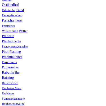
Ostfriedhof
Palud
Palmtaube
Papageitaucher
Perlacher Forst
Persisches
Wüstenhuhn
Pfatter
Pfeifente
Pfuhlschnepfe
Pharaonenziegenmelker
Pirol
Plattling
Prachttaucher
Purpurhuhn
Purpurreiher
Rabenkrähe
Raisting
Rallenreiher
Rambower Moor
Raublinger
Stammbeckenmoore
Raubseeschwalbe