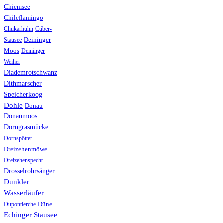
Chiemsee
Chileflamingo
Chukarhuhn
Cúber-
Stausee
Deininger
Moos
Deininger
Weiher
Diademrotschwanz
Dithmarscher
Speicherkoog
Dohle
Donau
Donaumoos
Dorngrasmücke
Dornspötter
Dreizehenmöwe
Dreizehenspecht
Drosselrohrsänger
Dunkler
Wasserläufer
Düne
Dupontlerche
Echinger Stausee