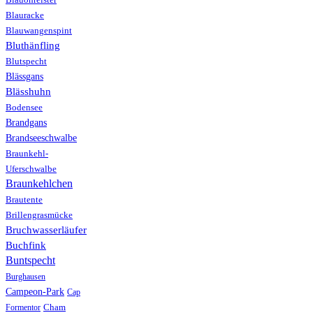
Blauracke
Blauwangenspint
Bluthänfling
Blutspecht
Blässgans
Blässhuhn
Bodensee
Brandgans
Brandseeschwalbe
Braunkehl-
Uferschwalbe
Braunkehlchen
Brautente
Brillengrasmücke
Bruchwasserläufer
Buchfink
Buntspecht
Burghausen
Campeon-Park
Cap
Formentor
Cham