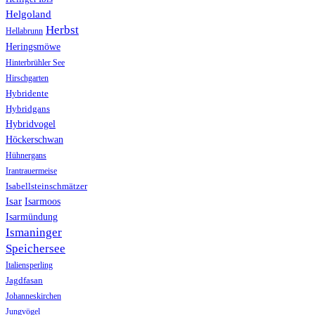
Helgoland
Herbst
Hellabrunn
Heringsmöwe
Hinterbrühler See
Hirschgarten
Hybridente
Hybridgans
Hybridvogel
Höckerschwan
Hühnergans
Irantrauermeise
Isabellsteinschmätzer
Isar
Isarmoos
Isarmündung
Ismaninger
Speichersee
Italiensperling
Jagdfasan
Johanneskirchen
Jungvögel