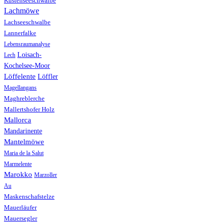
Küstenseeschwalbe
Lachmöwe
Lachseeschwalbe
Lannerfalke
Lebensraumanalyse
Loisach-
Lech
Kochelsee-Moor
Löffelente
Löffler
Magellangans
Maghreblerche
Mallertshofer Holz
Mallorca
Mandarinente
Mantelmöwe
Maria de la Salut
Marmelente
Marokko
Marzoller
Au
Maskenschafstelze
Mauerläufer
Mauersegler