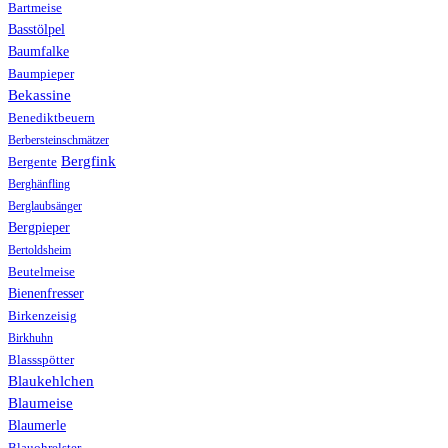
Bartmeise
Basstölpel
Baumfalke
Baumpieper
Bekassine
Benediktbeuern
Berbersteinschmätzer
Bergfink
Bergente
Berghänfling
Berglaubsänger
Bergpieper
Bertoldsheim
Beutelmeise
Bienenfresser
Birkenzeisig
Birkhuhn
Blassspötter
Blaukehlchen
Blaumeise
Blaumerle
Blauohrelster