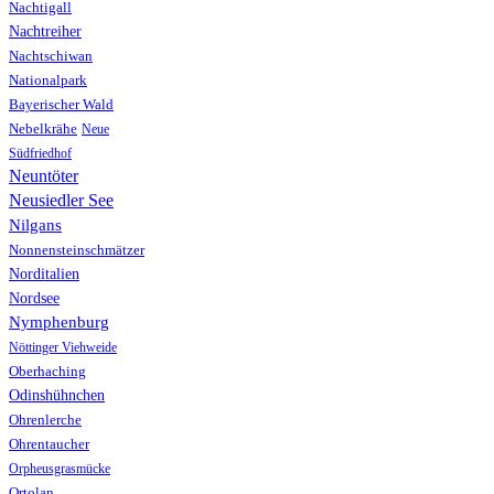
Nachtigall
Nachtreiher
Nachtschiwan
Nationalpark
Bayerischer Wald
Nebelkrähe
Neue
Südfriedhof
Neuntöter
Neusiedler See
Nilgans
Nonnensteinschmätzer
Norditalien
Nordsee
Nymphenburg
Nöttinger Viehweide
Oberhaching
Odinshühnchen
Ohrenlerche
Ohrentaucher
Orpheusgrasmücke
Ortolan