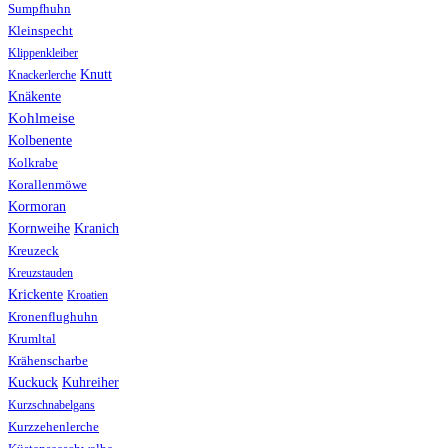
Sumpfhuhn
Kleinspecht
Klippenkleiber
Knutt
Knackerlerche
Knäkente
Kohlmeise
Kolbenente
Kolkrabe
Korallenmöwe
Kormoran
Kranich
Kornweihe
Kreuzeck
Kreuzstauden
Krickente
Kroatien
Kronenflughuhn
Krumltal
Krähenscharbe
Kuhreiher
Kuckuck
Kurzschnabelgans
Kurzzehenlerche