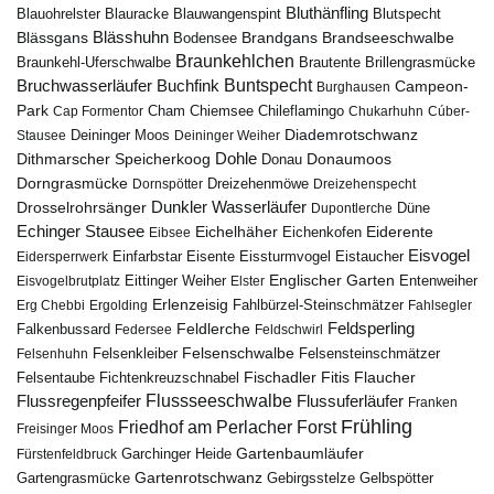
Bluthänfling
Blauohrelster
Blauracke
Blutspecht
Blauwangenspint
Blässhuhn
Brandseeschwalbe
Blässgans
Brandgans
Bodensee
Braunkehlchen
Brillengrasmücke
Braunkehl-Uferschwalbe
Brautente
Bruchwasserläufer
Buchfink
Buntspecht
Campeon-
Burghausen
Park
Chiemsee
Chileflamingo
Cap Formentor
Cham
Chukarhuhn
Cúber-
Diademrotschwanz
Stausee
Deininger Moos
Deininger Weiher
Dohle
Dithmarscher Speicherkoog
Donau
Donaumoos
Dorngrasmücke
Dornspötter
Dreizehenmöwe
Dreizehenspecht
Drosselrohrsänger
Dunkler Wasserläufer
Düne
Dupontlerche
Echinger Stausee
Eichelhäher
Eiderente
Eichenkofen
Eibsee
Eisvogel
Eistaucher
Eidersperrwerk
Einfarbstar
Eisente
Eissturmvogel
Englischer Garten
Entenweiher
Eisvogelbrutplatz
Eittinger Weiher
Elster
Erlenzeisig
Fahlbürzel-Steinschmätzer
Erg Chebbi
Ergolding
Fahlsegler
Feldsperling
Feldlerche
Falkenbussard
Federsee
Feldschwirl
Felsenschwalbe
Felsensteinschmätzer
Felsenhuhn
Felsenkleiber
Fischadler
Fitis
Flaucher
Fichtenkreuzschnabel
Felsentaube
Flussregenpfeifer
Flussseeschwalbe
Flussuferläufer
Franken
Frühling
Friedhof am Perlacher Forst
Freisinger Moos
Gartenbaumläufer
Garchinger Heide
Fürstenfeldbruck
Gartenrotschwanz
Gartengrasmücke
Gebirgsstelze
Gelbspötter