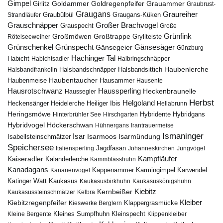
Gimpel
Goldammer
Goldregenpfeifer
Girlitz
Grauammer
Graubrust-
Graugans
Graureiher
Graubülbül
Graugans-Küken
Strandläufer
Grauschnäpper
Großer Brachvogel
Grauspecht
Große
Grünfink
Großmöwen
Großtrappe
Rötelseeweiher
Gryllteiste
Gänsesäger
Grünschenkel
Grünspecht
Gänsegeier
Günzburg
Hachinger Tal
Habicht
Habichtsadler
Halbringschnäpper
Haubenlerche
Halsbandfrankolin
Halsbandschnäpper
Halsbandsittich
Haubentaucher
Haubenmeise
Hausammer
Hausente
Hausrotschwanz
Haussperling
Heckenbraunelle
Haussegler
Herbst
Helgoland
Heidelerche
Heiliger Ibis
Heckensänger
Hellabrunn
Heringsmöwe
Hybridgans
Hinterbrühler See
Hirschgarten
Hybridente
Höckerschwan
Hybridvogel
Hühnergans
Irantrauermeise
Ismaninger
Isar
Isarmündung
Isabellsteinschmätzer
Isarmoos
Speichersee
Italiensperling
Jagdfasan
Johanneskirchen
Jungvögel
Kampfläufer
Kaiseradler
Kalanderlerche
Kammblässhuhn
Kanadagans
Karmingimpel
Karwendel
Kanarienvogel
Kappenammer
Katinger Watt
Kaukasus
Kaukasusbirkhuhn
Kaukasuskönigshuhn
Kiebitz
Kernbeißer
Kaukasussteinschmätzer
Kelbra
Kiebitzregenpfeifer
Kleiber
Klappergrasmücke
Kieswerke Berglern
Kleines Sumpfhuhn
Kleinspecht
Kleine Bergente
Klippenkleiber