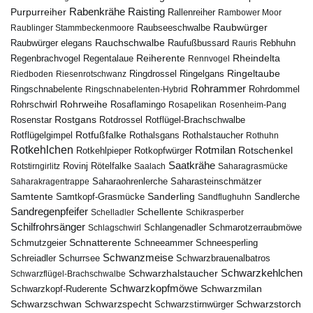
Rabenkrähe
Purpurreiher
Raisting
Rallenreiher
Rambower Moor
Raubwürger
Raubseeschwalbe
Raublinger Stammbeckenmoore
Rauchschwalbe
Raubwürger elegans
Rebhuhn
Raufußbussard
Rauris
Reiherente
Rheindelta
Regenbrachvogel
Regentalaue
Rennvogel
Ringeltaube
Ringdrossel
Ringelgans
Riedboden
Riesenrotschwanz
Rohrammer
Ringschnabelente
Ringschnabelenten-Hybrid
Rohrdommel
Rohrweihe
Rohrschwirl
Rosaflamingo
Rosapelikan
Rosenheim-Pang
Rostgans
Rotdrossel
Rosenstar
Rotflügel-Brachschwalbe
Rotfußfalke
Rothalsgans
Rothalstaucher
Rotflügelgimpel
Rothuhn
Rotkehlchen
Rotmilan
Rotschenkel
Rotkopfwürger
Rotkehlpieper
Saatkrähe
Rovinj
Rotstirngirlitz
Rötelfalke
Saalach
Saharagrasmücke
Saharasteinschmätzer
Saharakragentrappe
Saharaohrenlerche
Samtente
Sanderling
Samtkopf-Grasmücke
Sandflughuhn
Sandlerche
Sandregenpfeifer
Schellente
Schelladler
Schikrasperber
Schilfrohrsänger
Schlangenadler
Schlagschwirl
Schmarotzerraubmöwe
Schnatterente
Schmutzgeier
Schneeammer
Schneesperling
Schwanzmeise
Schwarzbrauenalbatros
Schreiadler
Schurrsee
Schwarzkehlchen
Schwarzhalstaucher
Schwarzflügel-Brachschwalbe
Schwarzkopfmöwe
Schwarzmilan
Schwarzkopf-Ruderente
Schwarzschwan
Schwarzspecht
Schwarzstirnwürger
Schwarzstorch