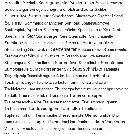
Seeadler
Seidenreiher
Seeregenpfeifer
Seeholz
Seidenschwanz
Seidensänger
Sichelstrandläufer
Senegaltschagra
Sichler
Silbermöwe
Silberreiher
Singdrossel
Singschwan
Skomer Island
Sommer
Sommergoldhähnchen
Son Real
Spatelraubmöwe
Sperber
Sperbergrasmücke
Spießente
Spatzenplatz
Sperlingskauz
Star
Starnberger See
Steinadler
Spornammer
Steinbraunelle
Steinschmätzer
Steinkauz
Steinrötel
Steinlerche
Steinortolan
Steinwälzer
Stelzenläufer
Steinsperling
Steppenmöwe
Steppenweihe
Stieglitz
Stockente
Sterntaucher
Strandpieper
Straßentaube
Sturmmöwe
Sumpfmeise
Streifengans
Sumpfläufer
Stummellerche
Sumpfrohrsänger
Säbelschnäbler
Sylt
Tafelente
Sumpfohreule
Teichhuhn
Tannenmeise
Taigazilpzalp
Tamariskengrasmücke
Teichrohrsänger
Teichwasserläufer
Temminckstrandläufer
Theklalerche
Thunbergschafstelze
Thorshühnchen
Thungbergschafstelze
Trauerschnäpper
Tordalk
Trauerbachstelze
Trauerente
Trauerseeschwalbe
Trauersteinschmätzer
Triel
Tropfenflughuhn
Turmfalke
Trottellumme
Tundrasaatgans
Turteltaube
Uferschnepfe
Tüpfelsumpfhuhn
Uferschwalbe
Türkentaube
Uhu
Urlaub
Ungarn
Unterer Inn
Vogelhaus
Ultramarinmeise
Unterfranken
Vogelstation Benediktbeuern
Vogelinsel
Vogelschutzgebiet