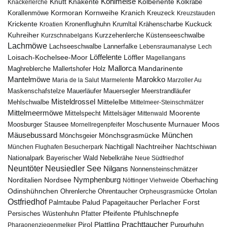
Kohlmeise
Knutt
Knäkente
Kolbenente
Knackerlerche
Kolkrabe
Kormoran
Kornweihe
Kranich
Kreuzeck
Korallenmöwe
Kreuzstauden
Krickente
Kuckuck
Kroatien
Kronenflughuhn
Krumltal
Krähenscharbe
Kuhreiher
Küstenseeschwalbe
Kurzschnabelgans
Kurzzehenlerche
Lachmöwe
Lannerfalke
Lachseeschwalbe
Lebensraumanalyse
Lech
Löffelente
Löffler
Loisach-Kochelsee-Moor
Magellangans
Mallorca
Mandarinente
Maghreblerche
Mallertshofer Holz
Marokko
Mantelmöwe
Maria de la Salut
Marmelente
Marzoller Au
Maskenschafstelze
Mauersegler
Mauerläufer
Meerstrandläufer
Misteldrossel
Mehlschwalbe
Mittelelbe
Mittelmeer-Steinschmätzer
Mittelmeermöwe
Mittelsäger
Moorente
Mittelspecht
Mittenwald
Murnauer Moos
Moosburger Stausee
Mornellregenpfeifer
Moschusente
Mäusebussard
München
Mönchsgeier
Mönchsgrasmücke
Nachtreiher
Nachtigall
München Flughafen Besucherpark
Nachtschiwan
Nebelkrähe
Nationalpark Bayerischer Wald
Neue Südfriedhof
Neuntöter
Neusiedler See
Nilgans
Nonnensteinschmätzer
Nymphenburg
Norditalien
Nordsee
Nöttinger Viehweide
Oberhaching
Odinshühnchen
Ohrentaucher
Ortolan
Ohrenlerche
Orpheusgrasmücke
Ostfriedhof
Palud
Palmtaube
Papageitaucher
Perlacher Forst
Pfuhlschnepfe
Pfeifente
Persisches Wüstenhuhn
Pfatter
Pirol
Prachttaucher
Plattling
Purpurhuhn
Pharaonenziegenmelker