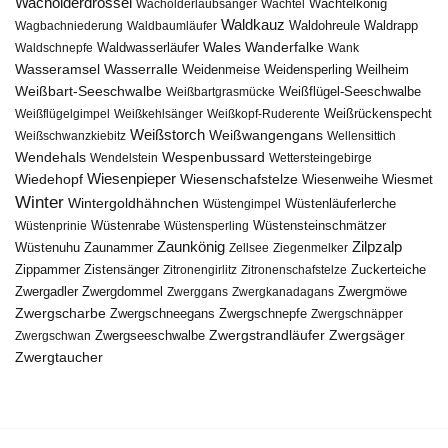
Wacholderdrossel
Wacholderlaubsänger
Wachtel
Wachtelkönig
Waldkauz
Waldohreule
Waldrapp
Wagbachniederung
Waldbaumläufer
Wales
Wanderfalke
Waldschnepfe
Waldwasserläufer
Wank
Wasseramsel
Wasserralle
Weidenmeise
Weidensperling
Weilheim
Weißbart-Seeschwalbe
Weißbartgrasmücke
Weißflügel-Seeschwalbe
Weißflügelgimpel
Weißkehlsänger
Weißkopf-Ruderente
Weißrückenspecht
Weißstorch
Weißwangengans
Weißschwanzkiebitz
Wellensittich
Wendehals
Wespenbussard
Wendelstein
Wettersteingebirge
Wiedehopf
Wiesenpieper
Wiesenschafstelze
Wiesmet
Wiesenweihe
Winter
Wintergoldhähnchen
Wüstenläuferlerche
Wüstengimpel
Wüstenprinie
Wüstenrabe
Wüstensperling
Wüstensteinschmätzer
Zaunkönig
Zilpzalp
Zaunammer
Wüstenuhu
Zellsee
Ziegenmelker
Zippammer
Zistensänger
Zuckerteiche
Zitronengirlitz
Zitronenschafstelze
Zwergdommel
Zwergmöwe
Zwergadler
Zwerggans
Zwergkanadagans
Zwergscharbe
Zwergschneegans
Zwergschnepfe
Zwergschnäpper
Zwergstrandläufer
Zwergseeschwalbe
Zwergsäger
Zwergschwan
Zwergtaucher