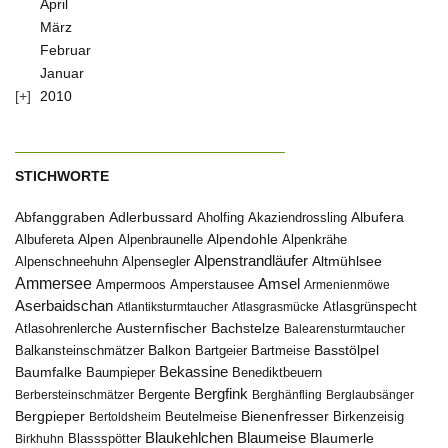
April
März
Februar
Januar
2010
STICHWORTE
Abfanggraben
Albufera
Adlerbussard
Aholfing
Akaziendrossling
Alpen
Albufereta
Alpenbraunelle
Alpendohle
Alpenkrähe
Alpenstrandläufer
Alpenschneehuhn
Alpensegler
Altmühlsee
Ammersee
Amsel
Ampermoos
Amperstausee
Armenienmöwe
Aserbaidschan
Atlantiksturmtaucher
Atlasgrasmücke
Atlasgrünspecht
Austernfischer
Bachstelze
Atlasohrenlerche
Balearensturmtaucher
Balkon
Basstölpel
Balkansteinschmätzer
Bartgeier
Bartmeise
Bekassine
Baumfalke
Baumpieper
Benediktbeuern
Bergfink
Berbersteinschmätzer
Bergente
Berghänfling
Berglaubsänger
Bergpieper
Bienenfresser
Beutelmeise
Bertoldsheim
Birkenzeisig
Blaumeise
Blaukehlchen
Blaumerle
Birkhuhn
Blassspötter