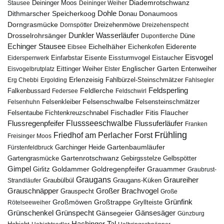
Diademrotschwanz
Stausee
Deininger Moos
Deininger Weiher
Dohle
Dithmarscher Speicherkoog
Donau
Donaumoos
Dorngrasmücke
Dornspötter
Dreizehenmöwe
Dreizehenspecht
Drosselrohrsänger
Dunkler Wasserläufer
Düne
Dupontlerche
Echinger Stausee
Eichelhäher
Eiderente
Eichenkofen
Eibsee
Eisvogel
Eistaucher
Eidersperrwerk
Einfarbstar
Eisente
Eissturmvogel
Englischer Garten
Entenweiher
Eisvogelbrutplatz
Eittinger Weiher
Elster
Erlenzeisig
Fahlbürzel-Steinschmätzer
Erg Chebbi
Ergolding
Fahlsegler
Feldsperling
Feldlerche
Falkenbussard
Federsee
Feldschwirl
Felsenschwalbe
Felsensteinschmätzer
Felsenhuhn
Felsenkleiber
Fischadler
Fitis
Flaucher
Fichtenkreuzschnabel
Felsentaube
Flussregenpfeifer
Flussseeschwalbe
Flussuferläufer
Franken
Frühling
Friedhof am Perlacher Forst
Freisinger Moos
Gartenbaumläufer
Garchinger Heide
Fürstenfeldbruck
Gartenrotschwanz
Gartengrasmücke
Gebirgsstelze
Gelbspötter
Gimpel
Goldammer
Goldregenpfeifer
Girlitz
Grauammer
Graubrust-
Graugans
Graureiher
Graubülbül
Graugans-Küken
Strandläufer
Grauschnäpper
Großer Brachvogel
Grauspecht
Große
Grünfink
Großmöwen
Großtrappe
Rötelseeweiher
Gryllteiste
Gänsesäger
Grünschenkel
Grünspecht
Gänsegeier
Günzburg
Hachinger Tal