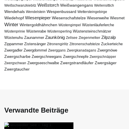
Weißstorch
Weißwangengans
Weißschwanzkiebitz
Wellensittich
Wendehals
Wespenbussard
Wendelstein
Wettersteingebirge
Wiedehopf
Wiesenpieper
Wiesenschafstelze
Wiesmet
Wiesenweihe
Winter
Wintergoldhähnchen
Wüstenläuferlerche
Wüstengimpel
Wüstenprinie
Wüstenrabe
Wüstensperling
Wüstensteinschmätzer
Zaunkönig
Zilpzalp
Zaunammer
Wüstenuhu
Zellsee
Ziegenmelker
Zippammer
Zistensänger
Zuckerteiche
Zitronengirlitz
Zitronenschafstelze
Zwergdommel
Zwergmöwe
Zwergadler
Zwerggans
Zwergkanadagans
Zwergscharbe
Zwergschneegans
Zwergschnepfe
Zwergschnäpper
Zwergstrandläufer
Zwergseeschwalbe
Zwergsäger
Zwergschwan
Zwergtaucher
Verwandte Beiträge