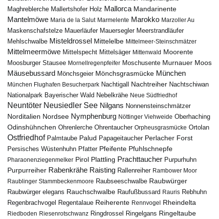
Mallorca
Mandarinente
Maghreblerche
Mallertshofer Holz
Marokko
Mantelmöwe
Maria de la Salut
Marmelente
Marzoller Au
Maskenschafstelze
Mauersegler
Mauerläufer
Meerstrandläufer
Misteldrossel
Mehlschwalbe
Mittelelbe
Mittelmeer-Steinschmätzer
Mittelmeermöwe
Mittelsäger
Moorente
Mittelspecht
Mittenwald
Murnauer Moos
Moosburger Stausee
Mornellregenpfeifer
Moschusente
Mäusebussard
München
Mönchsgeier
Mönchsgrasmücke
Nachtreiher
Nachtigall
München Flughafen Besucherpark
Nachtschiwan
Nebelkrähe
Nationalpark Bayerischer Wald
Neue Südfriedhof
Neuntöter
Neusiedler See
Nilgans
Nonnensteinschmätzer
Nymphenburg
Norditalien
Nordsee
Nöttinger Viehweide
Oberhaching
Odinshühnchen
Ohrentaucher
Ortolan
Ohrenlerche
Orpheusgrasmücke
Ostfriedhof
Palud
Palmtaube
Papageitaucher
Perlacher Forst
Pfuhlschnepfe
Pfeifente
Persisches Wüstenhuhn
Pfatter
Pirol
Prachttaucher
Plattling
Purpurhuhn
Pharaonenziegenmelker
Rabenkrähe
Purpurreiher
Raisting
Rallenreiher
Rambower Moor
Raubwürger
Raubseeschwalbe
Raublinger Stammbeckenmoore
Rauchschwalbe
Raubwürger elegans
Rebhuhn
Raufußbussard
Rauris
Reiherente
Rheindelta
Regenbrachvogel
Regentalaue
Rennvogel
Ringeltaube
Ringdrossel
Ringelgans
Riedboden
Riesenrotschwanz