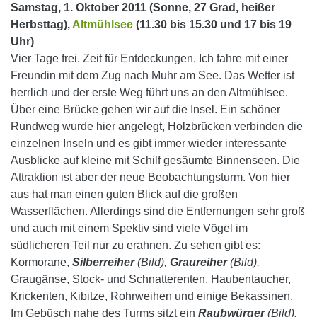
Samstag, 1. Oktober 2011 (Sonne, 27 Grad, heißer
Herbsttag),
Altmühlsee
(11.30 bis 15.30 und 17 bis 19
Uhr)
Vier Tage frei. Zeit für Entdeckungen. Ich fahre mit einer
Freundin mit dem Zug nach Muhr am See. Das Wetter ist
herrlich und der erste Weg führt uns an den Altmühlsee.
Über eine Brücke gehen wir auf die Insel. Ein schöner
Rundweg wurde hier angelegt, Holzbrücken verbinden die
einzelnen Inseln und es gibt immer wieder interessante
Ausblicke auf kleine mit Schilf gesäumte Binnenseen.
Die
Attraktion ist aber der neue Beobachtungsturm. Von hier
aus hat man einen guten Blick auf die großen
Wasserflächen. Allerdings sind die Entfernungen sehr groß
und auch mit einem Spektiv sind viele Vögel im
südlicheren Teil nur zu erahnen. Zu sehen gibt es:
Kormorane,
Silberreiher
(Bild),
Graureiher
(Bild),
Graugänse, Stock- und Schnatterenten, Haubentaucher,
Krickenten, Kibitze, Rohrweihen und einige Bekassinen.
Im Gebüsch nahe des Turms sitzt ein
Raubwürger
(Bild).