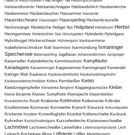
Habicht
Habichtsadler
Halbringschnäpper
Haubenlerche
Halsbandfrankolin
Halsbandschnäpper
Halsbandsittich
Haubentaucher
Haubenmeise
Hausammer
Hausente
Hausrotschwanz
Haussperling
Heckenbraunelle
Haussegler
Herbst
Helgoland
Heidelerche
Heiliger Ibis
Heckensänger
Hellabrunn
Heringsmöwe
Hybridgans
Hinterbrühler See
Hirschgarten
Hybridente
Höckerschwan
Hybridvogel
Hühnergans
Irantrauermeise
Ismaninger
Isar
Isarmündung
Isabellsteinschmätzer
Isarmoos
Speichersee
Italiensperling
Jagdfasan
Johanneskirchen
Jungvögel
Kampfläufer
Kaiseradler
Kalanderlerche
Kammblässhuhn
Kanadagans
Karmingimpel
Karwendel
Kanarienvogel
Kappenammer
Katinger Watt
Kaukasus
Kaukasusbirkhuhn
Kaukasuskönigshuhn
Kiebitz
Kernbeißer
Kaukasussteinschmätzer
Kelbra
Kiebitzregenpfeifer
Kleiber
Klappergrasmücke
Kieswerke Berglern
Kleines Sumpfhuhn
Kleinspecht
Kleine Bergente
Klippenkleiber
Kohlmeise
Knutt
Knäkente
Kolbenente
Knackerlerche
Kolkrabe
Kormoran
Kornweihe
Kranich
Kreuzeck
Korallenmöwe
Kreuzstauden
Krickente
Kuckuck
Kroatien
Kronenflughuhn
Krumltal
Krähenscharbe
Kuhreiher
Küstenseeschwalbe
Kurzschnabelgans
Kurzzehenlerche
Lachmöwe
Lannerfalke
Lachseeschwalbe
Lebensraumanalyse
Lech
Löffelente
Löffler
Loisach-Kochelsee-Moor
Magellangans