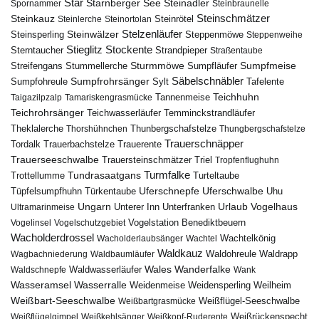
Star
Starnberger See
Steinadler
Spornammer
Steinbraunelle
Steinschmätzer
Steinkauz
Steinrötel
Steinlerche
Steinortolan
Steinwälzer
Stelzenläufer
Steinsperling
Steppenmöwe
Steppenweihe
Stieglitz
Stockente
Sterntaucher
Strandpieper
Straßentaube
Sturmmöwe
Sumpfmeise
Streifengans
Sumpfläufer
Stummellerche
Sumpfrohrsänger
Säbelschnäbler
Sylt
Tafelente
Sumpfohreule
Teichhuhn
Tannenmeise
Taigazilpzalp
Tamariskengrasmücke
Teichrohrsänger
Teichwasserläufer
Temminckstrandläufer
Theklalerche
Thunbergschafstelze
Thorshühnchen
Thungbergschafstelze
Trauerschnäpper
Tordalk
Trauerbachstelze
Trauerente
Trauerseeschwalbe
Trauersteinschmätzer
Triel
Tropfenflughuhn
Turmfalke
Trottellumme
Tundrasaatgans
Turteltaube
Uferschnepfe
Tüpfelsumpfhuhn
Uferschwalbe
Türkentaube
Uhu
Urlaub
Ungarn
Unterer Inn
Vogelhaus
Ultramarinmeise
Unterfranken
Vogelstation Benediktbeuern
Vogelinsel
Vogelschutzgebiet
Wacholderdrossel
Wacholderlaubsänger
Wachtel
Wachtelkönig
Waldkauz
Waldohreule
Waldrapp
Wagbachniederung
Waldbaumläufer
Wales
Wanderfalke
Waldschnepfe
Waldwasserläufer
Wank
Wasseramsel
Wasserralle
Weidenmeise
Weidensperling
Weilheim
Weißbart-Seeschwalbe
Weißbartgrasmücke
Weißflügel-Seeschwalbe
Weißflügelgimpel
Weißkehlsänger
Weißkopf-Ruderente
Weißrückenspecht