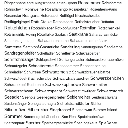
Rohrammer
Ringschnabelente
Ringschnabelenten-Hybrid
Rohrdommel
Rohrweihe
Rohrschwirl
Rosaflamingo
Rosapelikan
Rosenheim-Pang
Rostgans
Rotdrossel
Rosenstar
Rotflügel-Brachschwalbe
Rotfußfalke
Rothalsgans
Rothalstaucher
Rotflügelgimpel
Rothuhn
Rotkehlchen
Rotmilan
Rotschenkel
Rotkopfwürger
Rotkehlpieper
Saatkrähe
Rovinj
Rotstirngirlitz
Rötelfalke
Saalach
Saharagrasmücke
Saharasteinschmätzer
Saharakragentrappe
Saharaohrenlerche
Samtente
Sanderling
Samtkopf-Grasmücke
Sandflughuhn
Sandlerche
Sandregenpfeifer
Schellente
Schelladler
Schikrasperber
Schilfrohrsänger
Schlangenadler
Schlagschwirl
Schmarotzerraubmöwe
Schnatterente
Schmutzgeier
Schneeammer
Schneesperling
Schwanzmeise
Schwarzbrauenalbatros
Schreiadler
Schurrsee
Schwarzkehlchen
Schwarzhalstaucher
Schwarzflügel-Brachschwalbe
Schwarzkopfmöwe
Schwarzmilan
Schwarzkopf-Ruderente
Schwarzschwan
Schwarzspecht
Schwarzstirnwürger
Schwarzstorch
Seeadler
Seidenreiher
Seeregenpfeifer
Seeholz
Seidenschwanz
Seidensänger
Sichelstrandläufer
Senegaltschagra
Sichler
Silbermöwe
Silberreiher
Singdrossel
Singschwan
Skomer Island
Sommer
Sommergoldhähnchen
Son Real
Spatelraubmöwe
Sperber
Sperbergrasmücke
Spießente
Spatzenplatz
Sperlingskauz