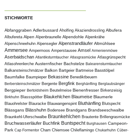
STICHWORTE
Abfanggraben
Albufera
Adlerbussard
Aholfing
Akaziendrossling
Alpen
Albufereta
Alpenbraunelle
Alpendohle
Alpenkrähe
Alpenstrandläufer
Alpenschneehuhn
Alpensegler
Altmühlsee
Ammersee
Amsel
Ampermoos
Amperstausee
Armenienmöwe
Aserbaidschan
Atlantiksturmtaucher
Atlasgrasmücke
Atlasgrünspecht
Austernfischer
Bachstelze
Atlasohrenlerche
Balearensturmtaucher
Balkon
Basstölpel
Balkansteinschmätzer
Bartgeier
Bartmeise
Bekassine
Baumfalke
Baumpieper
Benediktbeuern
Bergfink
Berbersteinschmätzer
Bergente
Berghänfling
Berglaubsänger
Bergpieper
Bienenfresser
Beutelmeise
Bertoldsheim
Birkenzeisig
Blaumeise
Blaukehlchen
Blaumerle
Birkhuhn
Blassspötter
Bluthänfling
Blauohrelster
Blauracke
Blutspecht
Blauwangenspint
Blässhuhn
Brandseeschwalbe
Blässgans
Brandgans
Bodensee
Braunkehlchen
Brillengrasmücke
Braunkehl-Uferschwalbe
Brautente
Bruchwasserläufer
Buchfink
Buntspecht
Campeon-
Burghausen
Park
Chiemsee
Chileflamingo
Cap Formentor
Cham
Chukarhuhn
Cúber-