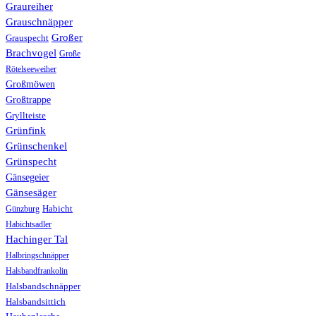
Graureiher
Grauschnäpper
Großer
Grauspecht
Brachvogel
Große
Rötelseeweiher
Großmöwen
Großtrappe
Gryllteiste
Grünfink
Grünschenkel
Grünspecht
Gänsegeier
Gänsesäger
Günzburg
Habicht
Habichtsadler
Hachinger Tal
Halbringschnäpper
Halsbandfrankolin
Halsbandschnäpper
Halsbandsittich