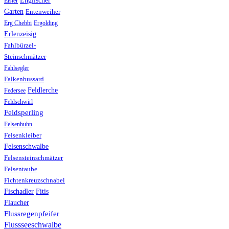
Englischer
Elster
Garten
Entenweiher
Erg Chebbi
Ergolding
Erlenzeisig
Fahlbürzel-
Steinschmätzer
Fahlsegler
Falkenbussard
Feldlerche
Federsee
Feldschwirl
Feldsperling
Felsenhuhn
Felsenkleiber
Felsenschwalbe
Felsensteinschmätzer
Felsentaube
Fichtenkreuzschnabel
Fischadler
Fitis
Flaucher
Flussregenpfeifer
Flussseeschwalbe