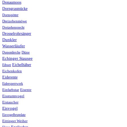
Donaumoos
Dorngrasmücke
Dornspötter
Dreizehenmöwe
Dreizehenspecht
Drosselrohrsänger
Dunkler
Wasserläufer
Düne
Dupontlerche
Echinger Stausee
Eichelhäher
Eibsee
Eichenkofen
Eiderente
Eidersperrwerk
Einfarbstar
Eisente
Eissturmvogel
Eistaucher
Eisvogel
Eisvogelbrutplatz
Eittinger Weiher