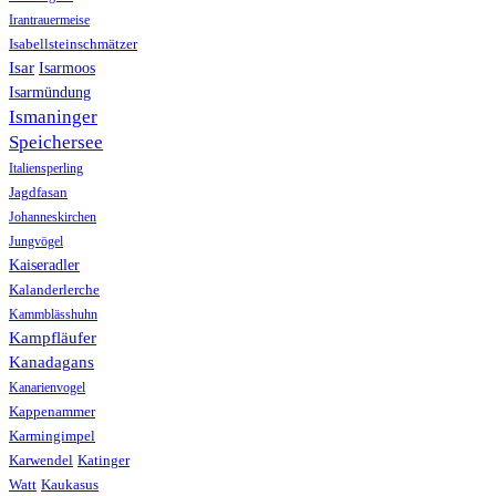
Irantrauermeise
Isabellsteinschmätzer
Isar
Isarmoos
Isarmündung
Ismaninger
Speichersee
Italiensperling
Jagdfasan
Johanneskirchen
Jungvögel
Kaiseradler
Kalanderlerche
Kammblässhuhn
Kampfläufer
Kanadagans
Kanarienvogel
Kappenammer
Karmingimpel
Karwendel
Katinger
Watt
Kaukasus