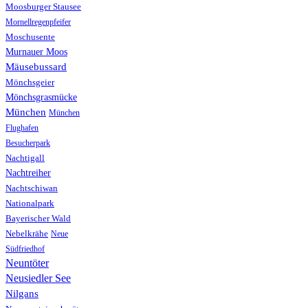
Moosburger Stausee
Mornellregenpfeifer
Moschusente
Murnauer Moos
Mäusebussard
Mönchsgeier
Mönchsgrasmücke
München
München
Flughafen
Besucherpark
Nachtigall
Nachtreiher
Nachtschiwan
Nationalpark
Bayerischer Wald
Nebelkrähe
Neue
Südfriedhof
Neuntöter
Neusiedler See
Nilgans