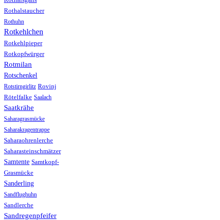
Rothalstaucher
Rothuhn
Rotkehlchen
Rotkehlpieper
Rotkopfwürger
Rotmilan
Rotschenkel
Rotstirngirlitz
Rovinj
Rötelfalke
Saalach
Saatkrähe
Saharagrasmücke
Saharakragentrappe
Saharaohrenlerche
Saharasteinschmätzer
Samtente
Samtkopf-
Grasmücke
Sanderling
Sandflughuhn
Sandlerche
Sandregenpfeifer