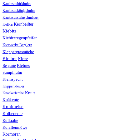
Kaukasusbirkhuhn
Kaukasuskönigshuhn
Kaukasussteinschmätzer
Kernbeißer
Kelbra
Kiebitz
Kiebitzregenpfeifer
Kieswerke Berglern
Klappergrasmücke
Kleiber
Kleine
Bergente
Kleines
Sumpfhuhn
Kleinspecht
Klippenkleiber
Knutt
Knackerlerche
Knäkente
Kohlmeise
Kolbenente
Kolkrabe
Korallenmöwe
Kormoran