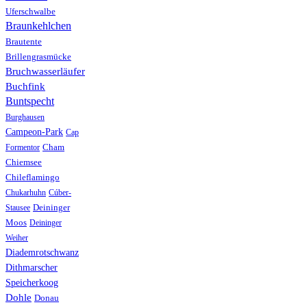
Uferschwalbe
Braunkehlchen
Brautente
Brillengrasmücke
Bruchwasserläufer
Buchfink
Buntspecht
Burghausen
Campeon-Park
Cap
Formentor
Cham
Chiemsee
Chileflamingo
Chukarhuhn
Cúber-
Stausee
Deininger
Moos
Deininger
Weiher
Diademrotschwanz
Dithmarscher
Speicherkoog
Dohle
Donau