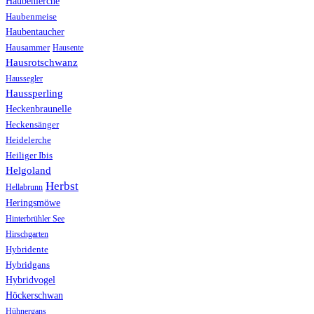
Haubenlerche
Haubenmeise
Haubentaucher
Hausammer
Hausente
Hausrotschwanz
Haussegler
Haussperling
Heckenbraunelle
Heckensänger
Heidelerche
Heiliger Ibis
Helgoland
Herbst
Hellabrunn
Heringsmöwe
Hinterbrühler See
Hirschgarten
Hybridente
Hybridgans
Hybridvogel
Höckerschwan
Hühnergans