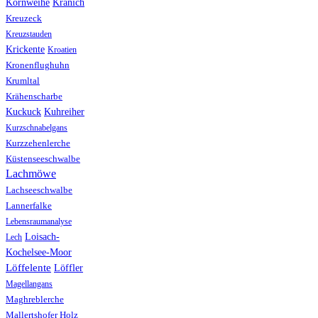
Kranich
Kornweihe
Kreuzeck
Kreuzstauden
Krickente
Kroatien
Kronenflughuhn
Krumltal
Krähenscharbe
Kuhreiher
Kuckuck
Kurzschnabelgans
Kurzzehenlerche
Küstenseeschwalbe
Lachmöwe
Lachseeschwalbe
Lannerfalke
Lebensraumanalyse
Loisach-
Lech
Kochelsee-Moor
Löffelente
Löffler
Magellangans
Maghreblerche
Mallertshofer Holz