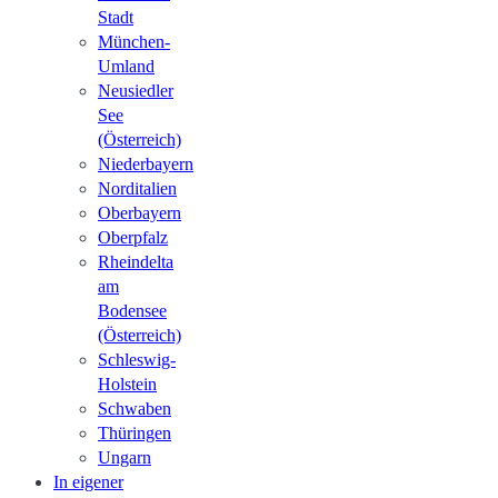
Stadt
München-
Umland
Neusiedler
See
(Österreich)
Niederbayern
Norditalien
Oberbayern
Oberpfalz
Rheindelta
am
Bodensee
(Österreich)
Schleswig-
Holstein
Schwaben
Thüringen
Ungarn
In eigener