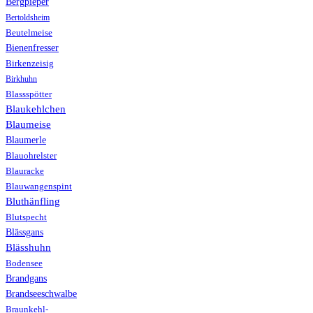
Bergpieper
Bertoldsheim
Beutelmeise
Bienenfresser
Birkenzeisig
Birkhuhn
Blassspötter
Blaukehlchen
Blaumeise
Blaumerle
Blauohrelster
Blauracke
Blauwangenspint
Bluthänfling
Blutspecht
Blässgans
Blässhuhn
Bodensee
Brandgans
Brandseeschwalbe
Braunkehl-