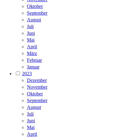
Oktober
September
August
Juli
Juni
Mai
April
März
Februar
Januar
2023
Dezember
November
Oktober
September
August
Juli
Juni
Mai
April