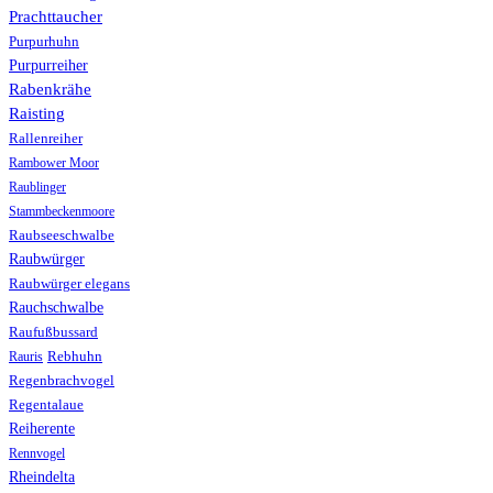
Prachttaucher
Purpurhuhn
Purpurreiher
Rabenkrähe
Raisting
Rallenreiher
Rambower Moor
Raublinger
Stammbeckenmoore
Raubseeschwalbe
Raubwürger
Raubwürger elegans
Rauchschwalbe
Raufußbussard
Rebhuhn
Rauris
Regenbrachvogel
Regentalaue
Reiherente
Rennvogel
Rheindelta