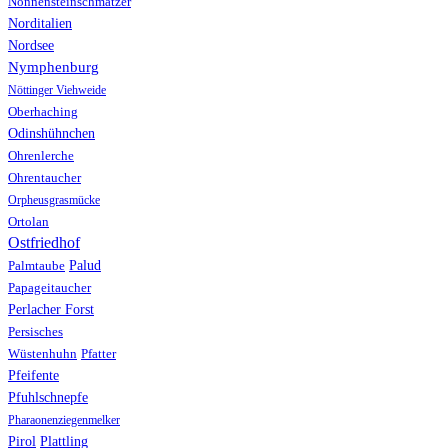
Nonnensteinschmätzer
Norditalien
Nordsee
Nymphenburg
Nöttinger Viehweide
Oberhaching
Odinshühnchen
Ohrenlerche
Ohrentaucher
Orpheusgrasmücke
Ortolan
Ostfriedhof
Palud
Palmtaube
Papageitaucher
Perlacher Forst
Persisches
Wüstenhuhn
Pfatter
Pfeifente
Pfuhlschnepfe
Pharaonenziegenmelker
Pirol
Plattling