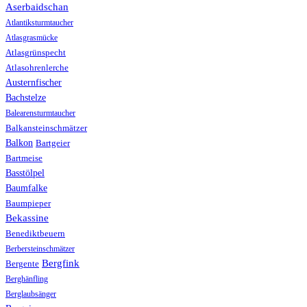
Aserbaidschan
Atlantiksturmtaucher
Atlasgrasmücke
Atlasgrünspecht
Atlasohrenlerche
Austernfischer
Bachstelze
Balearensturmtaucher
Balkansteinschmätzer
Balkon
Bartgeier
Bartmeise
Basstölpel
Baumfalke
Baumpieper
Bekassine
Benediktbeuern
Berbersteinschmätzer
Bergfink
Bergente
Berghänfling
Berglaubsänger