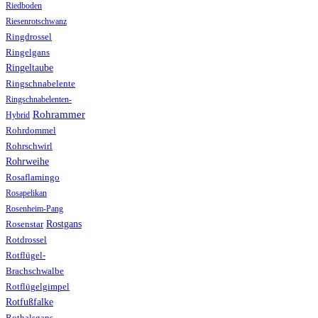
Riedboden
Riesenrotschwanz
Ringdrossel
Ringelgans
Ringeltaube
Ringschnabelente
Ringschnabelenten-
Rohrammer
Hybrid
Rohrdommel
Rohrschwirl
Rohrweihe
Rosaflamingo
Rosapelikan
Rosenheim-Pang
Rostgans
Rosenstar
Rotdrossel
Rotflügel-
Brachschwalbe
Rotflügelgimpel
Rotfußfalke
Rothalsgans