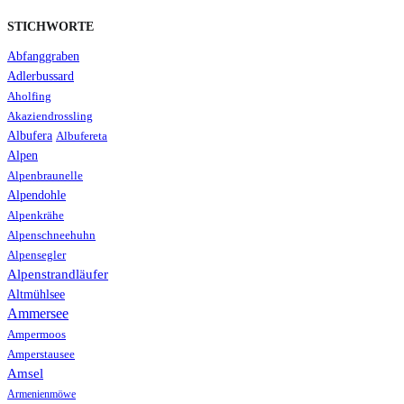
STICHWORTE
Abfanggraben
Adlerbussard
Aholfing
Akaziendrossling
Albufera
Albufereta
Alpen
Alpenbraunelle
Alpendohle
Alpenkrähe
Alpenschneehuhn
Alpensegler
Alpenstrandläufer
Altmühlsee
Ammersee
Ampermoos
Amperstausee
Amsel
Armenienmöwe