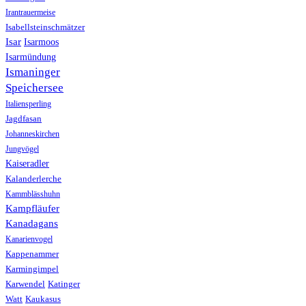
Irantrauermeise
Isabellsteinschmätzer
Isar
Isarmoos
Isarmündung
Ismaninger
Speichersee
Italiensperling
Jagdfasan
Johanneskirchen
Jungvögel
Kaiseradler
Kalanderlerche
Kammblässhuhn
Kampfläufer
Kanadagans
Kanarienvogel
Kappenammer
Karmingimpel
Karwendel
Katinger
Watt
Kaukasus