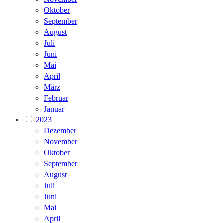
Oktober
September
August
Juli
Juni
Mai
April
März
Februar
Januar
2023
Dezember
November
Oktober
September
August
Juli
Juni
Mai
April