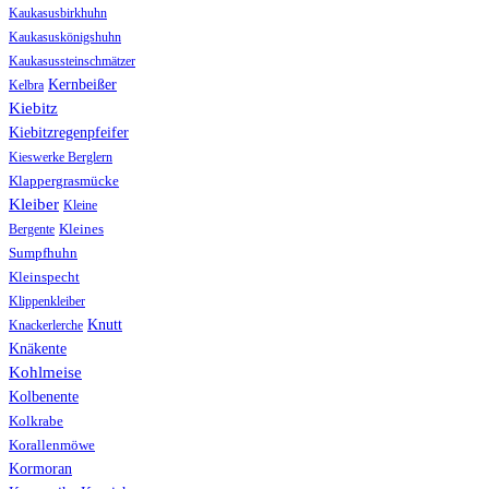
Kaukasusbirkhuhn
Kaukasuskönigshuhn
Kaukasussteinschmätzer
Kernbeißer
Kelbra
Kiebitz
Kiebitzregenpfeifer
Kieswerke Berglern
Klappergrasmücke
Kleiber
Kleine
Bergente
Kleines
Sumpfhuhn
Kleinspecht
Klippenkleiber
Knutt
Knackerlerche
Knäkente
Kohlmeise
Kolbenente
Kolkrabe
Korallenmöwe
Kormoran