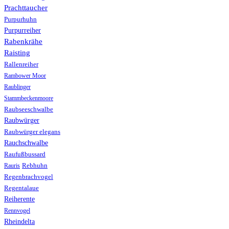
Prachttaucher
Purpurhuhn
Purpurreiher
Rabenkrähe
Raisting
Rallenreiher
Rambower Moor
Raublinger
Stammbeckenmoore
Raubseeschwalbe
Raubwürger
Raubwürger elegans
Rauchschwalbe
Raufußbussard
Rebhuhn
Rauris
Regenbrachvogel
Regentalaue
Reiherente
Rennvogel
Rheindelta