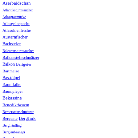
Aserbaidschan
Atlantiksturmtaucher
Atlasgrasmücke
Atlasgrünspecht
Atlasohrenlerche
Austernfischer
Bachstelze
Balearensturmtaucher
Balkansteinschmätzer
Balkon
Bartgeier
Bartmeise
Basstölpel
Baumfalke
Baumpieper
Bekassine
Benediktbeuern
Berbersteinschmätzer
Bergfink
Bergente
Berghänfling
Berglaubsänger