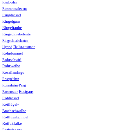
Riedboden
Riesenrotschwanz
Ringdrossel
Ringelgans
Ringeltaube
Ringschnabelente
Ringschnabelenten-
Rohrammer
Hybrid
Rohrdommel
Rohrschwirl
Rohrweihe
Rosaflamingo
Rosapelikan
Rosenheim-Pang
Rostgans
Rosenstar
Rotdrossel
Rotflügel-
Brachschwalbe
Rotflügelgimpel
Rotfußfalke
Rothalsgans