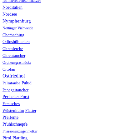
Nonnensteinschmätzer
Norditalien
Nordsee
Nymphenburg
Nöttinger Viehweide
Oberhaching
Odinshühnchen
Ohrenlerche
Ohrentaucher
Orpheusgrasmücke
Ortolan
Ostfriedhof
Palud
Palmtaube
Papageitaucher
Perlacher Forst
Persisches
Wüstenhuhn
Pfatter
Pfeifente
Pfuhlschnepfe
Pharaonenziegenmelker
Pirol
Plattling