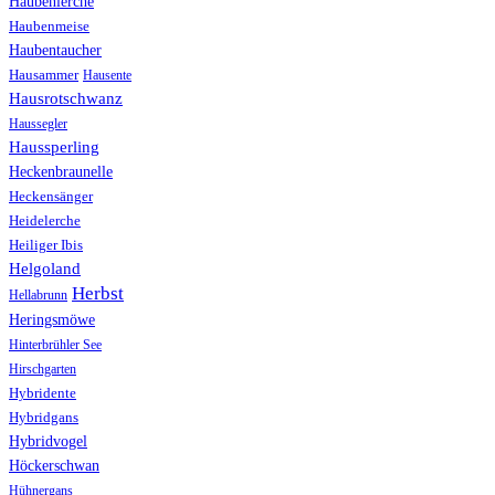
Haubenlerche
Haubenmeise
Haubentaucher
Hausammer
Hausente
Hausrotschwanz
Haussegler
Haussperling
Heckenbraunelle
Heckensänger
Heidelerche
Heiliger Ibis
Helgoland
Herbst
Hellabrunn
Heringsmöwe
Hinterbrühler See
Hirschgarten
Hybridente
Hybridgans
Hybridvogel
Höckerschwan
Hühnergans