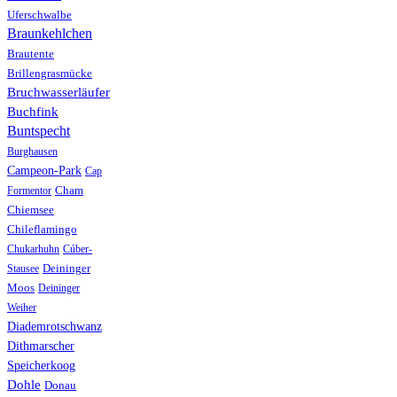
Uferschwalbe
Braunkehlchen
Brautente
Brillengrasmücke
Bruchwasserläufer
Buchfink
Buntspecht
Burghausen
Campeon-Park
Cap
Formentor
Cham
Chiemsee
Chileflamingo
Chukarhuhn
Cúber-
Stausee
Deininger
Moos
Deininger
Weiher
Diademrotschwanz
Dithmarscher
Speicherkoog
Dohle
Donau