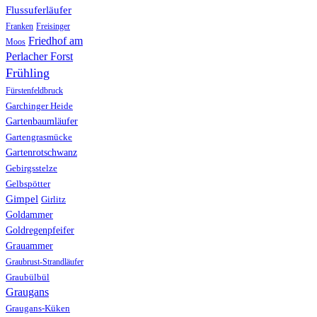
Flussuferläufer
Franken
Freisinger
Friedhof am
Moos
Perlacher Forst
Frühling
Fürstenfeldbruck
Garchinger Heide
Gartenbaumläufer
Gartengrasmücke
Gartenrotschwanz
Gebirgsstelze
Gelbspötter
Gimpel
Girlitz
Goldammer
Goldregenpfeifer
Grauammer
Graubrust-Strandläufer
Graubülbül
Graugans
Graugans-Küken