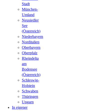
Stadt
München-
Umland
Neusiedler
See
(Österreich)
Niederbayern
Norditalien
Oberbayern
Oberpfalz
Rheindelta
am
Bodensee
(Österreich)
Schleswig-
Holstein
Schwaben
Thüringen
Ungarn
In eigener