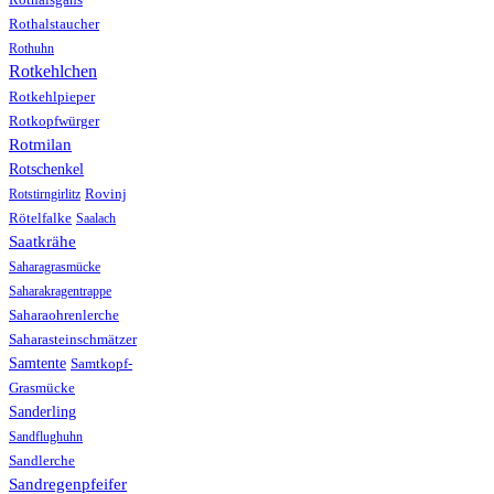
Rothalstaucher
Rothuhn
Rotkehlchen
Rotkehlpieper
Rotkopfwürger
Rotmilan
Rotschenkel
Rotstirngirlitz
Rovinj
Rötelfalke
Saalach
Saatkrähe
Saharagrasmücke
Saharakragentrappe
Saharaohrenlerche
Saharasteinschmätzer
Samtente
Samtkopf-
Grasmücke
Sanderling
Sandflughuhn
Sandlerche
Sandregenpfeifer