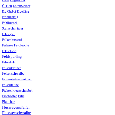
Englischer
Elster
Garten
Entenweiher
Erg Chebbi
Ergolding
Erlenzeisig
Fahlbürzel-
Steinschmätzer
Fahlsegler
Falkenbussard
Feldlerche
Federsee
Feldschwirl
Feldsperling
Felsenhuhn
Felsenkleiber
Felsenschwalbe
Felsensteinschmätzer
Felsentaube
Fichtenkreuzschnabel
Fischadler
Fitis
Flaucher
Flussregenpfeifer
Flussseeschwalbe