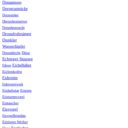
Donaumoos
Dorngrasmücke
Dornspötter
Dreizehenmöwe
Dreizehenspecht
Drosselrohrsänger
Dunkler
Wasserläufer
Düne
Dupontlerche
Echinger Stausee
Eichelhäher
Eibsee
Eichenkofen
Eiderente
Eidersperrwerk
Einfarbstar
Eisente
Eissturmvogel
Eistaucher
Eisvogel
Eisvogelbrutplatz
Eittinger Weiher