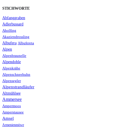
STICHWORTE
Abfanggraben
Adlerbussard
Aholfing
Akaziendrossling
Albufera
Albufereta
Alpen
Alpenbraunelle
Alpendohle
Alpenkrähe
Alpenschneehuhn
Alpensegler
Alpenstrandläufer
Altmühlsee
Ammersee
Ampermoos
Amperstausee
Amsel
Armenienmöwe