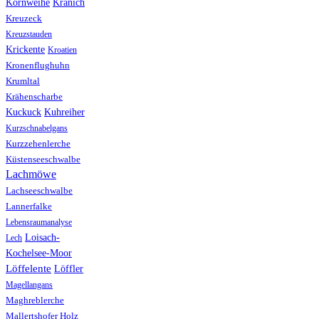
Kranich
Kornweihe
Kreuzeck
Kreuzstauden
Krickente
Kroatien
Kronenflughuhn
Krumltal
Krähenscharbe
Kuhreiher
Kuckuck
Kurzschnabelgans
Kurzzehenlerche
Küstenseeschwalbe
Lachmöwe
Lachseeschwalbe
Lannerfalke
Lebensraumanalyse
Loisach-
Lech
Kochelsee-Moor
Löffelente
Löffler
Magellangans
Maghreblerche
Mallertshofer Holz