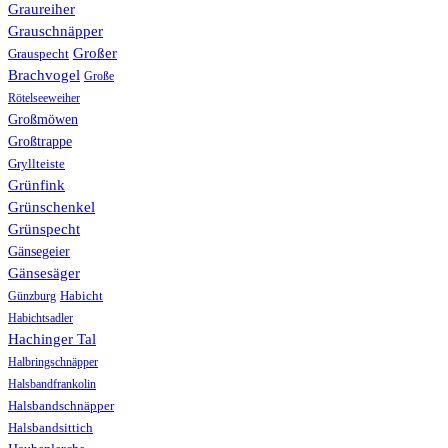
Graureiher
Grauschnäpper
Großer
Grauspecht
Brachvogel
Große
Rötelseeweiher
Großmöwen
Großtrappe
Gryllteiste
Grünfink
Grünschenkel
Grünspecht
Gänsegeier
Gänsesäger
Günzburg
Habicht
Habichtsadler
Hachinger Tal
Halbringschnäpper
Halsbandfrankolin
Halsbandschnäpper
Halsbandsittich