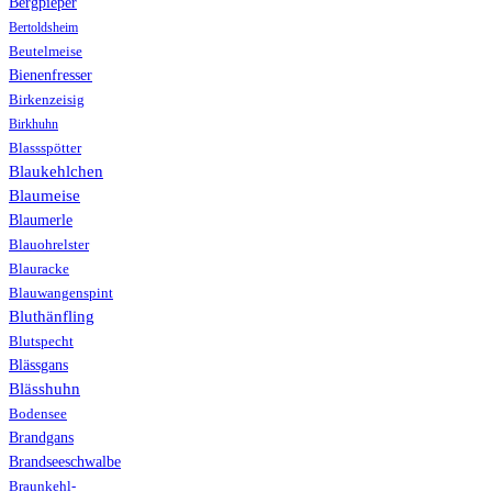
Bergpieper
Bertoldsheim
Beutelmeise
Bienenfresser
Birkenzeisig
Birkhuhn
Blassspötter
Blaukehlchen
Blaumeise
Blaumerle
Blauohrelster
Blauracke
Blauwangenspint
Bluthänfling
Blutspecht
Blässgans
Blässhuhn
Bodensee
Brandgans
Brandseeschwalbe
Braunkehl-