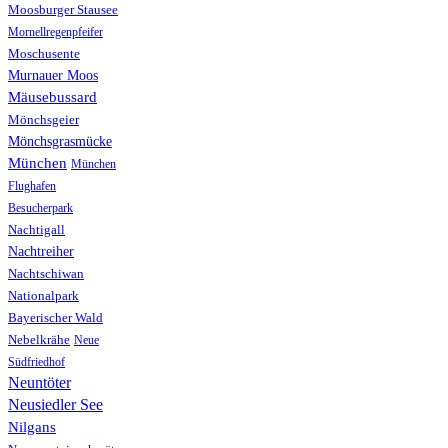
Moosburger Stausee
Mornellregenpfeifer
Moschusente
Murnauer Moos
Mäusebussard
Mönchsgeier
Mönchsgrasmücke
München
München
Flughafen
Besucherpark
Nachtigall
Nachtreiher
Nachtschiwan
Nationalpark
Bayerischer Wald
Nebelkrähe
Neue
Südfriedhof
Neuntöter
Neusiedler See
Nilgans