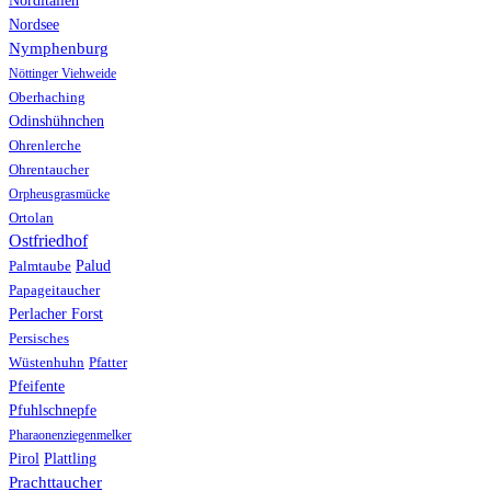
Norditalien
Nordsee
Nymphenburg
Nöttinger Viehweide
Oberhaching
Odinshühnchen
Ohrenlerche
Ohrentaucher
Orpheusgrasmücke
Ortolan
Ostfriedhof
Palud
Palmtaube
Papageitaucher
Perlacher Forst
Persisches
Wüstenhuhn
Pfatter
Pfeifente
Pfuhlschnepfe
Pharaonenziegenmelker
Pirol
Plattling
Prachttaucher