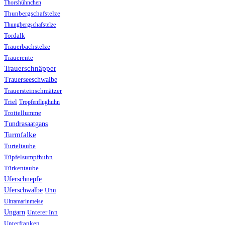
Thorshühnchen
Thunbergschafstelze
Thungbergschafstelze
Tordalk
Trauerbachstelze
Trauerente
Trauerschnäpper
Trauerseeschwalbe
Trauersteinschmätzer
Triel
Tropfenflughuhn
Trottellumme
Tundrasaatgans
Turmfalke
Turteltaube
Tüpfelsumpfhuhn
Türkentaube
Uferschnepfe
Uferschwalbe
Uhu
Ultramarinmeise
Ungarn
Unterer Inn
Unterfranken