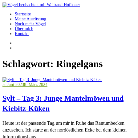
Springe
zum
Startseite
Inhalt
Vögel beobachten mit Waltraud Hofbauer
Meine Ausrüstung
Noch mehr Vögel
Über mich
Kontakt
Schlagwort:
Ringelgans
5. Juni 2023
8. März 2024
Sylt – Tag 3: Junge Mantelmöwen und
Kiebitz-Küken
Heute ist der passende Tag um mir in Ruhe das Rantumbecken
anzusehen. Ich starte an der nordöstlichen Ecke bei dem kleinen
Informationshaus.