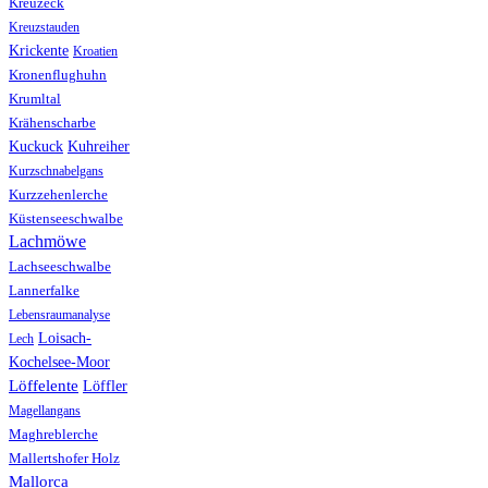
Kreuzeck
Kreuzstauden
Krickente
Kroatien
Kronenflughuhn
Krumltal
Krähenscharbe
Kuhreiher
Kuckuck
Kurzschnabelgans
Kurzzehenlerche
Küstenseeschwalbe
Lachmöwe
Lachseeschwalbe
Lannerfalke
Lebensraumanalyse
Loisach-
Lech
Kochelsee-Moor
Löffelente
Löffler
Magellangans
Maghreblerche
Mallertshofer Holz
Mallorca