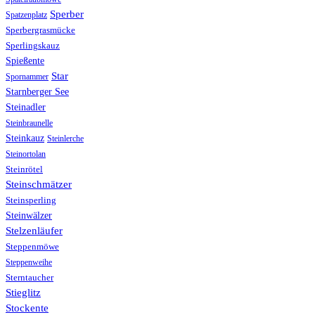
Sperber
Spatzenplatz
Sperbergrasmücke
Sperlingskauz
Spießente
Star
Spornammer
Starnberger See
Steinadler
Steinbraunelle
Steinkauz
Steinlerche
Steinortolan
Steinrötel
Steinschmätzer
Steinsperling
Steinwälzer
Stelzenläufer
Steppenmöwe
Steppenweihe
Sterntaucher
Stieglitz
Stockente