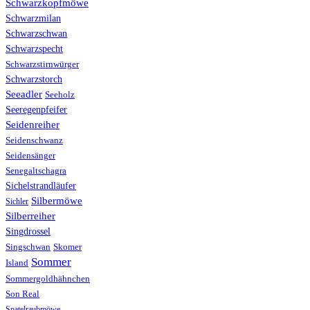
Schwarzkopfmöwe
Schwarzmilan
Schwarzschwan
Schwarzspecht
Schwarzstirnwürger
Schwarzstorch
Seeadler
Seeholz
Seeregenpfeifer
Seidenreiher
Seidenschwanz
Seidensänger
Senegaltschagra
Sichelstrandläufer
Silbermöwe
Sichler
Silberreiher
Singdrossel
Singschwan
Skomer
Sommer
Island
Sommergoldhähnchen
Son Real
Spatelraubmöwe