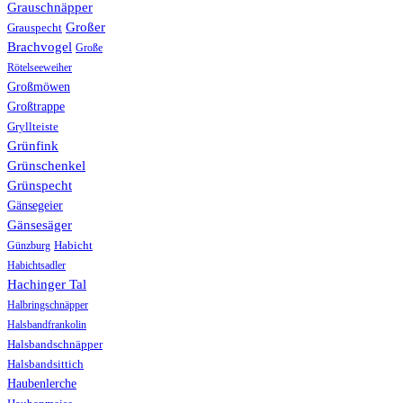
Grauschnäpper
Großer
Grauspecht
Brachvogel
Große
Rötelseeweiher
Großmöwen
Großtrappe
Gryllteiste
Grünfink
Grünschenkel
Grünspecht
Gänsegeier
Gänsesäger
Günzburg
Habicht
Habichtsadler
Hachinger Tal
Halbringschnäpper
Halsbandfrankolin
Halsbandschnäpper
Halsbandsittich
Haubenlerche