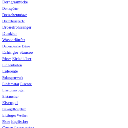
Dorngrasmücke
Dornspötter
Dreizehenmöwe
Dreizehenspecht
Drosselrohrsänger
Dunkler
Wasserläufer
Düne
Dupontlerche
Echinger Stausee
Eichelhäher
Eibsee
Eichenkofen
Eiderente
Eidersperrwerk
Einfarbstar
Eisente
Eissturmvogel
Eistaucher
Eisvogel
Eisvogelbrutplatz
Eittinger Weiher
Englischer
Elster
Garten
Entenweiher