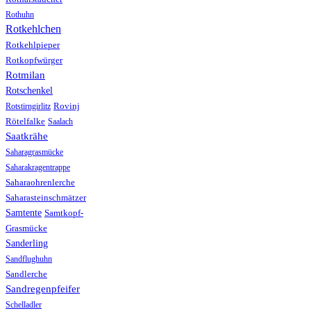
Rothuhn
Rotkehlchen
Rotkehlpieper
Rotkopfwürger
Rotmilan
Rotschenkel
Rotstirngirlitz
Rovinj
Rötelfalke
Saalach
Saatkrähe
Saharagrasmücke
Saharakragentrappe
Saharaohrenlerche
Saharasteinschmätzer
Samtente
Samtkopf-
Grasmücke
Sanderling
Sandflughuhn
Sandlerche
Sandregenpfeifer
Schelladler