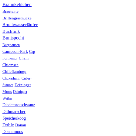
Braunkehlchen
Brautente
Brillengrasmücke
Bruchwasserläufer
Buchfink
Buntspecht
Burghausen
Campeon-Park
Cap
Formentor
Cham
Chiemsee
Chileflamingo
Chukarhuhn
Cúber-
Stausee
Deininger
Moos
Deininger
Weiher
Diademrotschwanz
Dithmarscher
Speicherkoog
Dohle
Donau
Donaumoos