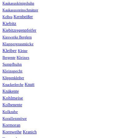
Kaukasuskönigshuhn
Kaukasussteinschmätzer
Kernbeißer
Kelbra
Kiebitz
Kiebitzregenpfeifer
Kieswerke Berglern
Klappergrasmücke
Kleiber
Kleine
Bergente
Kleines
Sumpfhuhn
Kleinspecht
Klippenkleiber
Knutt
Knackerlerche
Knäkente
Kohlmeise
Kolbenente
Kolkrabe
Korallenmöwe
Kormoran
Kranich
Kornweihe