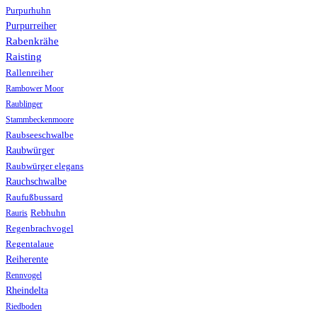
Purpurhuhn
Purpurreiher
Rabenkrähe
Raisting
Rallenreiher
Rambower Moor
Raublinger
Stammbeckenmoore
Raubseeschwalbe
Raubwürger
Raubwürger elegans
Rauchschwalbe
Raufußbussard
Rebhuhn
Rauris
Regenbrachvogel
Regentalaue
Reiherente
Rennvogel
Rheindelta
Riedboden