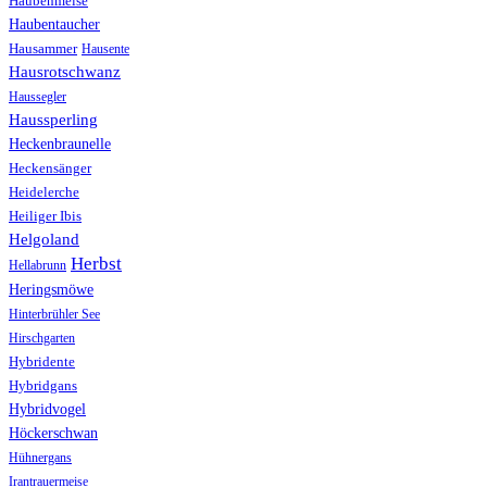
Haubenmeise
Haubentaucher
Hausammer
Hausente
Hausrotschwanz
Haussegler
Haussperling
Heckenbraunelle
Heckensänger
Heidelerche
Heiliger Ibis
Helgoland
Herbst
Hellabrunn
Heringsmöwe
Hinterbrühler See
Hirschgarten
Hybridente
Hybridgans
Hybridvogel
Höckerschwan
Hühnergans
Irantrauermeise