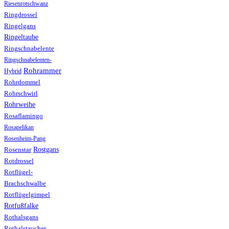
Riesenrotschwanz
Ringdrossel
Ringelgans
Ringeltaube
Ringschnabelente
Ringschnabelenten-
Rohrammer
Hybrid
Rohrdommel
Rohrschwirl
Rohrweihe
Rosaflamingo
Rosapelikan
Rosenheim-Pang
Rostgans
Rosenstar
Rotdrossel
Rotflügel-
Brachschwalbe
Rotflügelgimpel
Rotfußfalke
Rothalsgans
Rothalstaucher