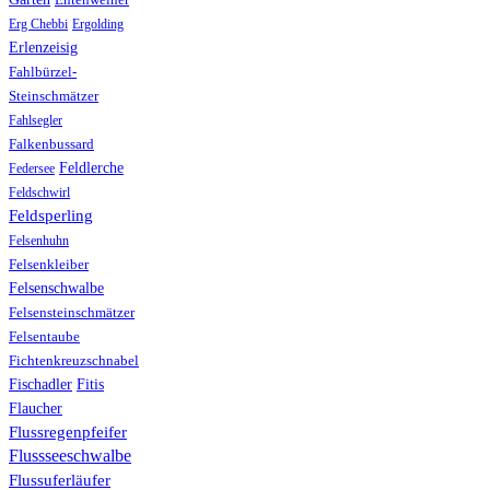
Erg Chebbi
Ergolding
Erlenzeisig
Fahlbürzel-
Steinschmätzer
Fahlsegler
Falkenbussard
Feldlerche
Federsee
Feldschwirl
Feldsperling
Felsenhuhn
Felsenkleiber
Felsenschwalbe
Felsensteinschmätzer
Felsentaube
Fichtenkreuzschnabel
Fischadler
Fitis
Flaucher
Flussregenpfeifer
Flussseeschwalbe
Flussuferläufer