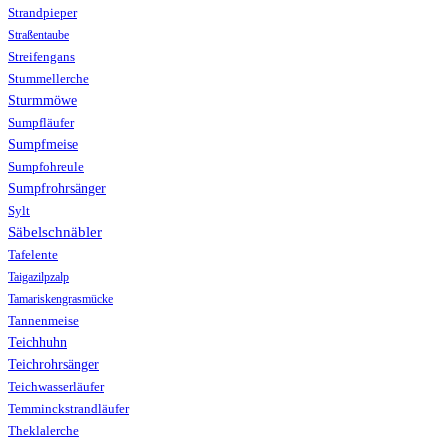
Strandpieper
Straßentaube
Streifengans
Stummellerche
Sturmmöwe
Sumpfläufer
Sumpfmeise
Sumpfohreule
Sumpfrohrsänger
Sylt
Säbelschnäbler
Tafelente
Taigazilpzalp
Tamariskengrasmücke
Tannenmeise
Teichhuhn
Teichrohrsänger
Teichwasserläufer
Temminckstrandläufer
Theklalerche