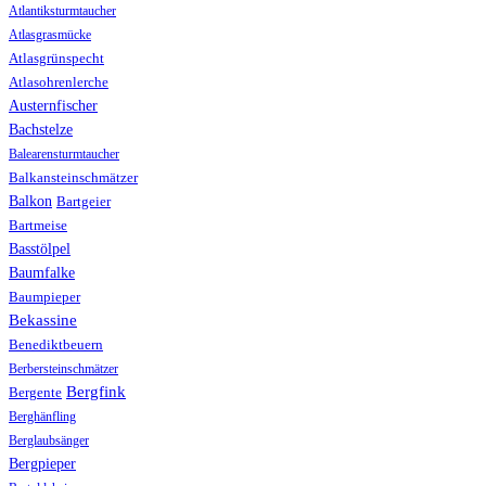
Atlantiksturmtaucher
Atlasgrasmücke
Atlasgrünspecht
Atlasohrenlerche
Austernfischer
Bachstelze
Balearensturmtaucher
Balkansteinschmätzer
Balkon
Bartgeier
Bartmeise
Basstölpel
Baumfalke
Baumpieper
Bekassine
Benediktbeuern
Berbersteinschmätzer
Bergfink
Bergente
Berghänfling
Berglaubsänger
Bergpieper