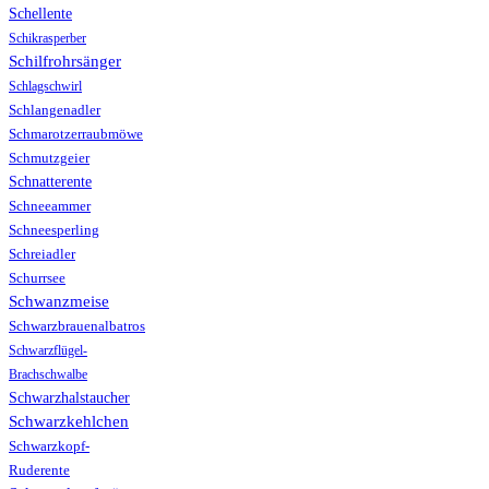
Schellente
Schikrasperber
Schilfrohrsänger
Schlagschwirl
Schlangenadler
Schmarotzerraubmöwe
Schmutzgeier
Schnatterente
Schneeammer
Schneesperling
Schreiadler
Schurrsee
Schwanzmeise
Schwarzbrauenalbatros
Schwarzflügel-
Brachschwalbe
Schwarzhalstaucher
Schwarzkehlchen
Schwarzkopf-
Ruderente