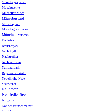
Mornellregenpfeifer
Moschusente
Murnauer Moos
Mäusebussard
Mönchsgeier
Mönchsgrasmücke
München
München
Flughafen
Besucherpark
Nachtigall
Nachtreiher
Nachtschiwan
Nationalpark
Bayerischer Wald
Nebelkrähe
Neue
Südfriedhof
Neuntöter
Neusiedler See
Nilgans
Nonnensteinschmätzer