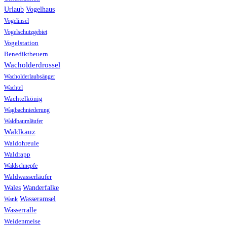
Urlaub
Vogelhaus
Vogelinsel
Vogelschutzgebiet
Vogelstation
Benediktbeuern
Wacholderdrossel
Wacholderlaubsänger
Wachtel
Wachtelkönig
Wagbachniederung
Waldbaumläufer
Waldkauz
Waldohreule
Waldrapp
Waldschnepfe
Waldwasserläufer
Wales
Wanderfalke
Wasseramsel
Wank
Wasserralle
Weidenmeise