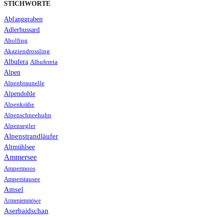
STICHWORTE
Abfanggraben
Adlerbussard
Aholfing
Akaziendrossling
Albufera
Albufereta
Alpen
Alpenbraunelle
Alpendohle
Alpenkrähe
Alpenschneehuhn
Alpensegler
Alpenstrandläufer
Altmühlsee
Ammersee
Ampermoos
Amperstausee
Amsel
Armenienmöwe
Aserbaidschan