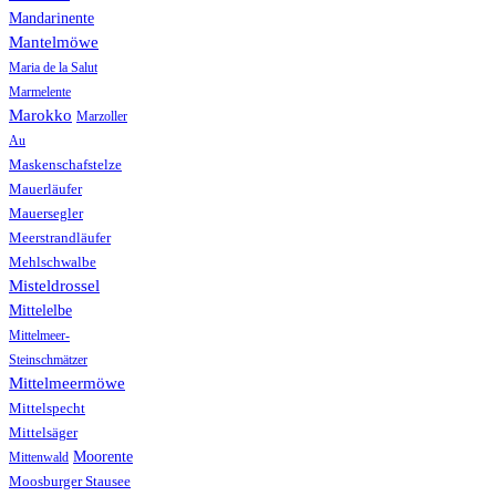
Mandarinente
Mantelmöwe
Maria de la Salut
Marmelente
Marokko
Marzoller
Au
Maskenschafstelze
Mauerläufer
Mauersegler
Meerstrandläufer
Mehlschwalbe
Misteldrossel
Mittelelbe
Mittelmeer-
Steinschmätzer
Mittelmeermöwe
Mittelspecht
Mittelsäger
Moorente
Mittenwald
Moosburger Stausee