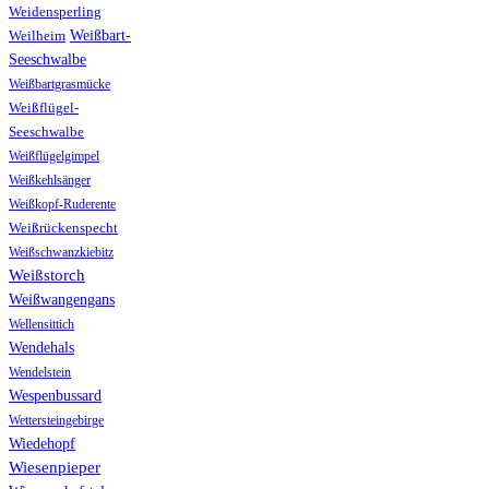
Weidensperling
Weißbart-
Weilheim
Seeschwalbe
Weißbartgrasmücke
Weißflügel-
Seeschwalbe
Weißflügelgimpel
Weißkehlsänger
Weißkopf-Ruderente
Weißrückenspecht
Weißschwanzkiebitz
Weißstorch
Weißwangengans
Wellensittich
Wendehals
Wendelstein
Wespenbussard
Wettersteingebirge
Wiedehopf
Wiesenpieper