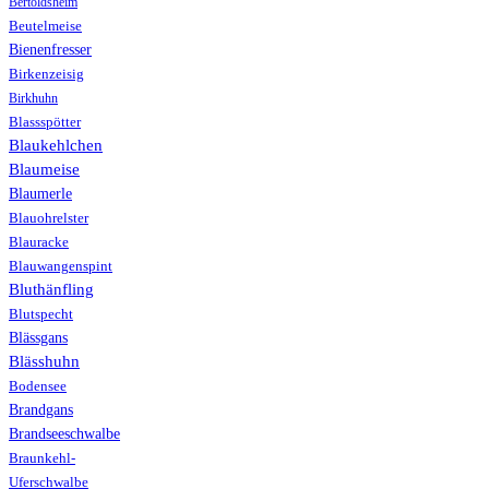
Bertoldsheim
Beutelmeise
Bienenfresser
Birkenzeisig
Birkhuhn
Blassspötter
Blaukehlchen
Blaumeise
Blaumerle
Blauohrelster
Blauracke
Blauwangenspint
Bluthänfling
Blutspecht
Blässgans
Blässhuhn
Bodensee
Brandgans
Brandseeschwalbe
Braunkehl-
Uferschwalbe