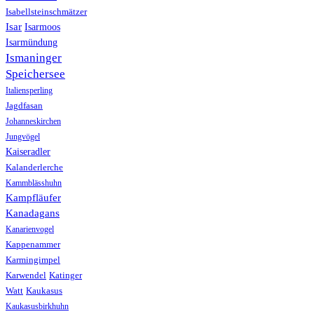
Isabellsteinschmätzer
Isar
Isarmoos
Isarmündung
Ismaninger
Speichersee
Italiensperling
Jagdfasan
Johanneskirchen
Jungvögel
Kaiseradler
Kalanderlerche
Kammblässhuhn
Kampfläufer
Kanadagans
Kanarienvogel
Kappenammer
Karmingimpel
Karwendel
Katinger
Watt
Kaukasus
Kaukasusbirkhuhn