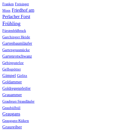
Franken
Freisinger
Friedhof am
Moos
Perlacher Forst
Frühling
Fürstenfeldbruck
Garchinger Heide
Gartenbaumläufer
Gartengrasmücke
Gartenrotschwanz
Gebirgsstelze
Gelbspötter
Gimpel
Girlitz
Goldammer
Goldregenpfeifer
Grauammer
Graubrust-Strandläufer
Graubülbül
Graugans
Graugans-Küken
Graureiher