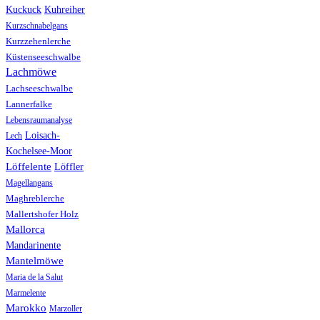
Kuhreiher
Kuckuck
Kurzschnabelgans
Kurzzehenlerche
Küstenseeschwalbe
Lachmöwe
Lachseeschwalbe
Lannerfalke
Lebensraumanalyse
Loisach-
Lech
Kochelsee-Moor
Löffelente
Löffler
Magellangans
Maghreblerche
Mallertshofer Holz
Mallorca
Mandarinente
Mantelmöwe
Maria de la Salut
Marmelente
Marokko
Marzoller