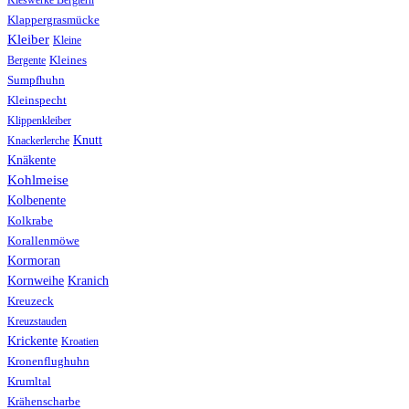
Kieswerke Berglern
Klappergrasmücke
Kleiber
Kleine
Bergente
Kleines
Sumpfhuhn
Kleinspecht
Klippenkleiber
Knutt
Knackerlerche
Knäkente
Kohlmeise
Kolbenente
Kolkrabe
Korallenmöwe
Kormoran
Kranich
Kornweihe
Kreuzeck
Kreuzstauden
Krickente
Kroatien
Kronenflughuhn
Krumltal
Krähenscharbe