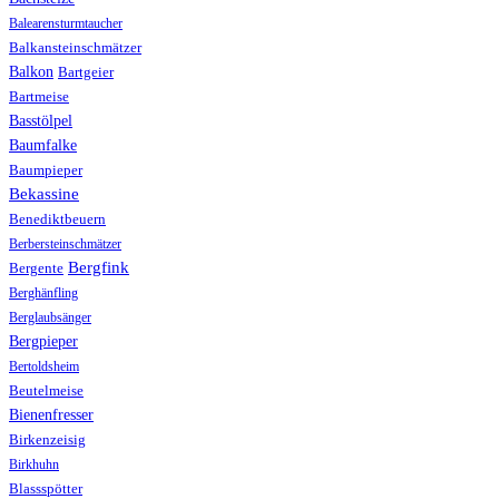
Balearensturmtaucher
Balkansteinschmätzer
Balkon
Bartgeier
Bartmeise
Basstölpel
Baumfalke
Baumpieper
Bekassine
Benediktbeuern
Berbersteinschmätzer
Bergfink
Bergente
Berghänfling
Berglaubsänger
Bergpieper
Bertoldsheim
Beutelmeise
Bienenfresser
Birkenzeisig
Birkhuhn
Blassspötter