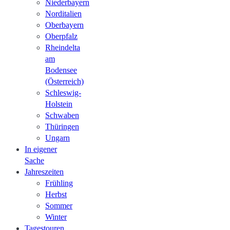
Niederbayern
Norditalien
Oberbayern
Oberpfalz
Rheindelta
am
Bodensee
(Österreich)
Schleswig-
Holstein
Schwaben
Thüringen
Ungarn
In eigener
Sache
Jahreszeiten
Frühling
Herbst
Sommer
Winter
Tagestouren