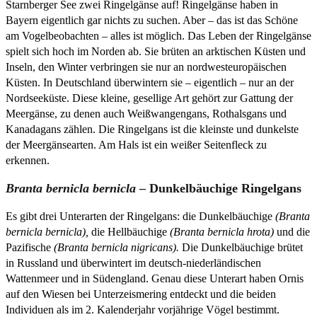
Starnberger See zwei Ringelgänse auf! Ringelgänse haben in
Bayern eigentlich gar nichts zu suchen. Aber – das ist das Schöne
am Vogelbeobachten – alles ist möglich. Das Leben der Ringelgänse
spielt sich hoch im Norden ab. Sie brüten an arktischen Küsten und
Inseln, den Winter verbringen sie nur an nordwesteuropäischen
Küsten. In Deutschland überwintern sie – eigentlich – nur an der
Nordseeküste. Diese kleine, gesellige Art gehört zur Gattung der
Meergänse, zu denen auch Weißwangengans, Rothalsgans und
Kanadagans zählen. Die Ringelgans ist die kleinste und dunkelste
der Meergänsearten. Am Hals ist ein weißer Seitenfleck zu
erkennen.
Branta bernicla
bernicla
– Dunkelbäuchige Ringelgans
Es gibt drei Unterarten der Ringelgans: die Dunkelbäuchige
(Branta
bernicla bernicla),
die Hellbäuchige
(Branta bernicla hrota)
und die
Pazifische
(Branta bernicla nigricans).
Die Dunkelbäuchige brütet
in Russland und überwintert im deutsch-niederländischen
Wattenmeer und in Südengland. Genau diese Unterart haben Ornis
auf den Wiesen bei Unterzeismering entdeckt und die beiden
Individuen als im 2. Kalenderjahr vorjährige Vögel bestimmt.