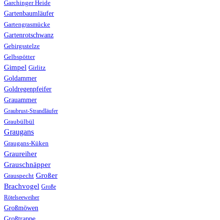
Garchinger Heide
Gartenbaumläufer
Gartengrasmücke
Gartenrotschwanz
Gebirgsstelze
Gelbspötter
Gimpel
Girlitz
Goldammer
Goldregenpfeifer
Grauammer
Graubrust-Strandläufer
Graubülbül
Graugans
Graugans-Küken
Graureiher
Grauschnäpper
Großer
Grauspecht
Brachvogel
Große
Rötelseeweiher
Großmöwen
Großtrappe