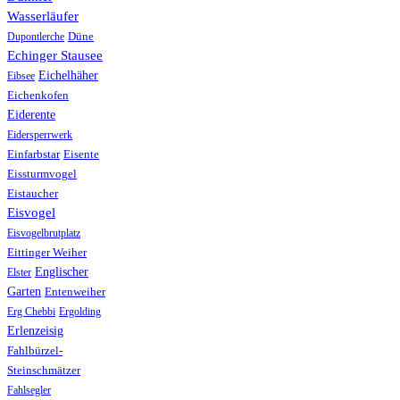
Wasserläufer
Düne
Dupontlerche
Echinger Stausee
Eichelhäher
Eibsee
Eichenkofen
Eiderente
Eidersperrwerk
Einfarbstar
Eisente
Eissturmvogel
Eistaucher
Eisvogel
Eisvogelbrutplatz
Eittinger Weiher
Englischer
Elster
Garten
Entenweiher
Erg Chebbi
Ergolding
Erlenzeisig
Fahlbürzel-
Steinschmätzer
Fahlsegler