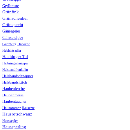
Gryllteiste
Grünfink
Grünschenkel
Grünspecht
Gänsegeier
Gänsesäger
Günzburg
Habicht
Habichtsadler
Hachinger Tal
Halbringschnäpper
Halsbandfrankolin
Halsbandschnäpper
Halsbandsittich
Haubenlerche
Haubenmeise
Haubentaucher
Hausammer
Hausente
Hausrotschwanz
Haussegler
Haussperling