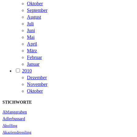
Oktober
September
August
Juli
Juni
Mai
April
März
Februar
Januar
2010
Dezember
November
Oktober
STICHWORTE
Abfanggraben
Adlerbussard
Aholfing
Akaziendrossling