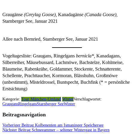
Graugänse
(Greylag Goose),
Kanadagänse
(Canada Goose),
Starnberger See, Januar 2021
Allee nach Bernried, Starnberger See, Januar 2021
Vogeltagesliste: Graugans, Ringelgans
bernicla*,
Kanadagans,
Silberreiher, Mäusebussard, Lachmöwe, Bachstelze, Kohlmeise,
Blaumeise, Rabenkrähe, Goldammer, Stockente, Schnatterente,
Schellente, Prachttaucher, Kormoran, Blässhuhn, Großmöwe
(unbestimmt), Misteldrossel, Buntspecht, Buchfink (* = persönliche
Erstsichtung)
Kategorie:
Tour München-Umland
Winter
Verschlagwortet:
Graugans
Ringelgans
Starnberger See
Winter
Beitragsnavigation
Vorheriger Beitrag
Kolbenenten am Ismaninger Speichersee
Nächster Beitrag
Schneeammer – seltener Wintergast in Bayern