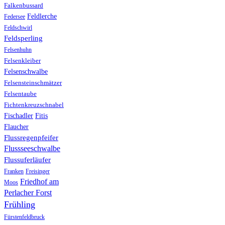
Falkenbussard
Feldlerche
Federsee
Feldschwirl
Feldsperling
Felsenhuhn
Felsenkleiber
Felsenschwalbe
Felsensteinschmätzer
Felsentaube
Fichtenkreuzschnabel
Fischadler
Fitis
Flaucher
Flussregenpfeifer
Flussseeschwalbe
Flussuferläufer
Franken
Freisinger
Friedhof am
Moos
Perlacher Forst
Frühling
Fürstenfeldbruck