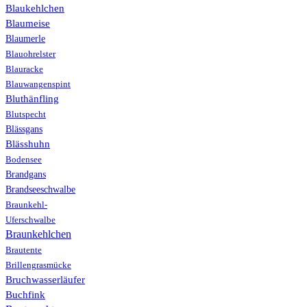
Blaukehlchen
Blaumeise
Blaumerle
Blauohrelster
Blauracke
Blauwangenspint
Bluthänfling
Blutspecht
Blässgans
Blässhuhn
Bodensee
Brandgans
Brandseeschwalbe
Braunkehl-
Uferschwalbe
Braunkehlchen
Brautente
Brillengrasmücke
Bruchwasserläufer
Buchfink