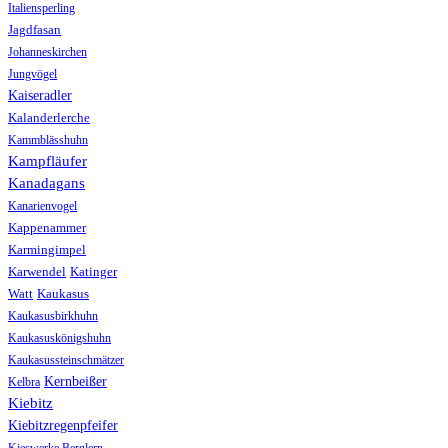
Italiensperling
Jagdfasan
Johanneskirchen
Jungvögel
Kaiseradler
Kalanderlerche
Kammblässhuhn
Kampfläufer
Kanadagans
Kanarienvogel
Kappenammer
Karmingimpel
Karwendel
Katinger
Watt
Kaukasus
Kaukasusbirkhuhn
Kaukasuskönigshuhn
Kaukasussteinschmätzer
Kernbeißer
Kelbra
Kiebitz
Kiebitzregenpfeifer