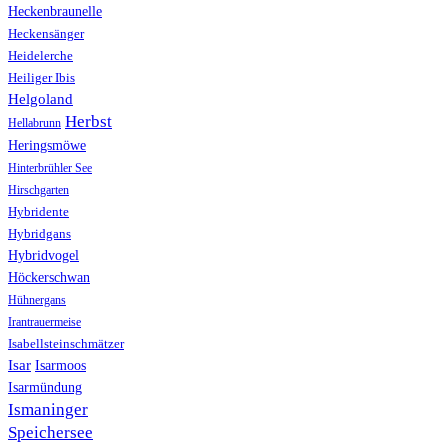
Heckenbraunelle
Heckensänger
Heidelerche
Heiliger Ibis
Helgoland
Herbst
Hellabrunn
Heringsmöwe
Hinterbrühler See
Hirschgarten
Hybridente
Hybridgans
Hybridvogel
Höckerschwan
Hühnergans
Irantrauermeise
Isabellsteinschmätzer
Isar
Isarmoos
Isarmündung
Ismaninger
Speichersee