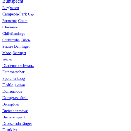
Buntspecht
Burghausen
Campeon-Park
Cap
Formentor
Cham
Chiemsee
Chileflamingo
Chukarhuhn
Cúber-
Stausee
Deininger
Moos
Deininger
Weiher
Diademrotschwanz
Dithmarscher
Speicherkoog
Dohle
Donau
Donaumoos
Dorngrasmücke
Dornspötter
Dreizehenmöwe
Dreizehenspecht
Drosselrohrsänger
Dunkler