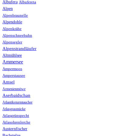
Albufera
Albufereta
Alpen
Alpenbraunelle
Alpendohle
Alpenkrähe
Alpenschneehuhn
Alpensegler
Alpenstrandläufer
Altmühlsee
Ammersee
Ampermoos
Amperstausee
Amsel
Armenienmöwe
Aserbaidschan
Atlantiksturmtaucher
Atlasgrasmücke
Atlasgrünspecht
Atlasohrenlerche
Austernfischer
Bachstelze