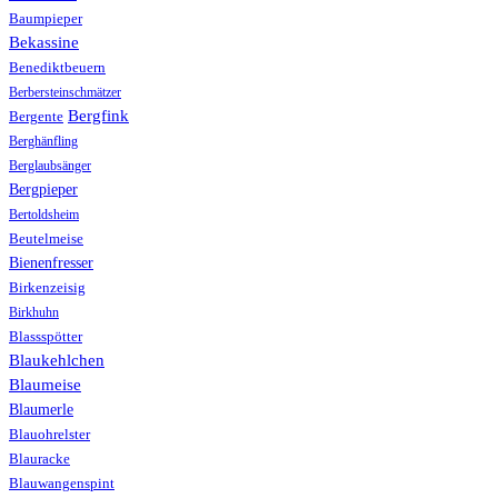
Baumpieper
Bekassine
Benediktbeuern
Berbersteinschmätzer
Bergfink
Bergente
Berghänfling
Berglaubsänger
Bergpieper
Bertoldsheim
Beutelmeise
Bienenfresser
Birkenzeisig
Birkhuhn
Blassspötter
Blaukehlchen
Blaumeise
Blaumerle
Blauohrelster
Blauracke
Blauwangenspint