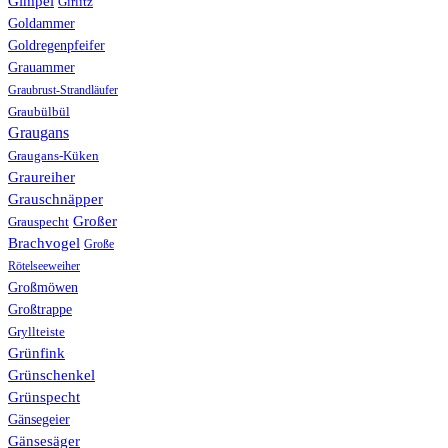
Gimpel
Girlitz
Goldammer
Goldregenpfeifer
Grauammer
Graubrust-Strandläufer
Graubülbül
Graugans
Graugans-Küken
Graureiher
Grauschnäpper
Großer
Grauspecht
Brachvogel
Große
Rötelseeweiher
Großmöwen
Großtrappe
Gryllteiste
Grünfink
Grünschenkel
Grünspecht
Gänsegeier
Gänsesäger