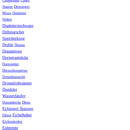
Chukarhuhn
Cúber-
Stausee
Deininger
Moos
Deininger
Weiher
Diademrotschwanz
Dithmarscher
Speicherkoog
Dohle
Donau
Donaumoos
Dorngrasmücke
Dornspötter
Dreizehenmöwe
Dreizehenspecht
Drosselrohrsänger
Dunkler
Wasserläufer
Düne
Dupontlerche
Echinger Stausee
Eichelhäher
Eibsee
Eichenkofen
Eiderente