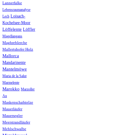
Lannerfalke
Lebensraumanalyse
Loisach-
Lech
Kochelsee-Moor
Löffelente
Löffler
Magellangans
Maghreblerche
Mallertshofer Holz
Mallorca
Mandarinente
Mantelmöwe
Maria de la Salut
Marmelente
Marokko
Marzoller
Au
Maskenschafstelze
Mauerläufer
Mauersegler
Meerstrandläufer
Mehlschwalbe