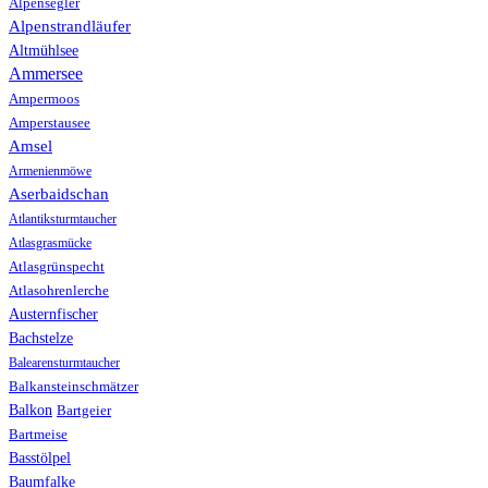
Alpensegler
Alpenstrandläufer
Altmühlsee
Ammersee
Ampermoos
Amperstausee
Amsel
Armenienmöwe
Aserbaidschan
Atlantiksturmtaucher
Atlasgrasmücke
Atlasgrünspecht
Atlasohrenlerche
Austernfischer
Bachstelze
Balearensturmtaucher
Balkansteinschmätzer
Balkon
Bartgeier
Bartmeise
Basstölpel
Baumfalke