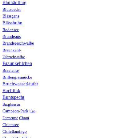
Bluthänfling
Blutspecht
Blässgans
Blässhuhn
Bodensee
Brandgans
Brandseeschwalbe
Braunkehl-
Uferschwalbe
Braunkehlchen
Brautente
Brillengrasmücke
Bruchwasserläufer
Buchfink
Buntspecht
Burghausen
Campeon-Park
Cap
Formentor
Cham
Chiemsee
Chileflamingo