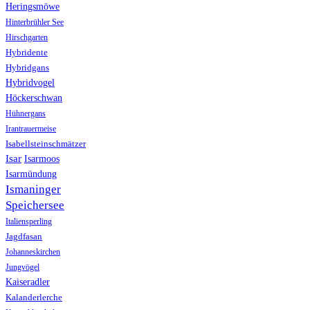
Heringsmöwe
Hinterbrühler See
Hirschgarten
Hybridente
Hybridgans
Hybridvogel
Höckerschwan
Hühnergans
Irantrauermeise
Isabellsteinschmätzer
Isar
Isarmoos
Isarmündung
Ismaninger
Speichersee
Italiensperling
Jagdfasan
Johanneskirchen
Jungvögel
Kaiseradler
Kalanderlerche