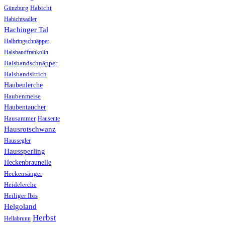
Günzburg
Habicht
Habichtsadler
Hachinger Tal
Halbringschnäpper
Halsbandfrankolin
Halsbandschnäpper
Halsbandsittich
Haubenlerche
Haubenmeise
Haubentaucher
Hausammer
Hausente
Hausrotschwanz
Haussegler
Haussperling
Heckenbraunelle
Heckensänger
Heidelerche
Heiliger Ibis
Helgoland
Herbst
Hellabrunn