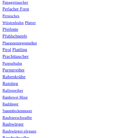
Papageitaucher
Perlacher Forst
Persisches
Wüstenhuhn
Pfatter
Pfeifente
Pfuhlschnepfe
Pharaonenziegenmelker
Pirol
Plattling
Prachttaucher
Purpurhuhn
Purpurreiher
Rabenkrähe
Raisting
Rallenreiher
Rambower Moor
Raublinger
Stammbeckenmoore
Raubseeschwalbe
Raubwürger
Raubwürger elegans
Rauchschwalbe