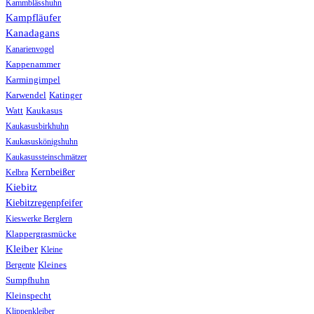
Kammblässhuhn
Kampfläufer
Kanadagans
Kanarienvogel
Kappenammer
Karmingimpel
Karwendel
Katinger
Watt
Kaukasus
Kaukasusbirkhuhn
Kaukasuskönigshuhn
Kaukasussteinschmätzer
Kernbeißer
Kelbra
Kiebitz
Kiebitzregenpfeifer
Kieswerke Berglern
Klappergrasmücke
Kleiber
Kleine
Bergente
Kleines
Sumpfhuhn
Kleinspecht
Klippenkleiber