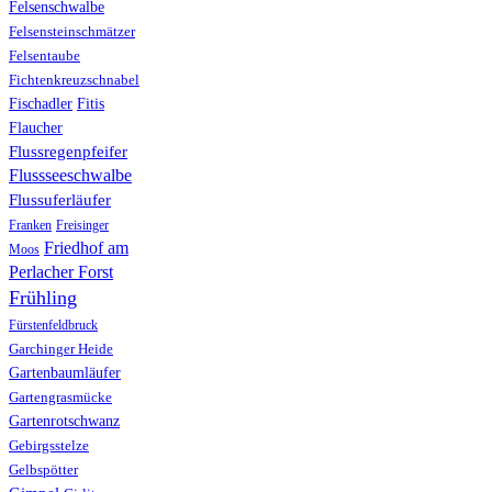
Felsenschwalbe
Felsensteinschmätzer
Felsentaube
Fichtenkreuzschnabel
Fischadler
Fitis
Flaucher
Flussregenpfeifer
Flussseeschwalbe
Flussuferläufer
Franken
Freisinger
Friedhof am
Moos
Perlacher Forst
Frühling
Fürstenfeldbruck
Garchinger Heide
Gartenbaumläufer
Gartengrasmücke
Gartenrotschwanz
Gebirgsstelze
Gelbspötter