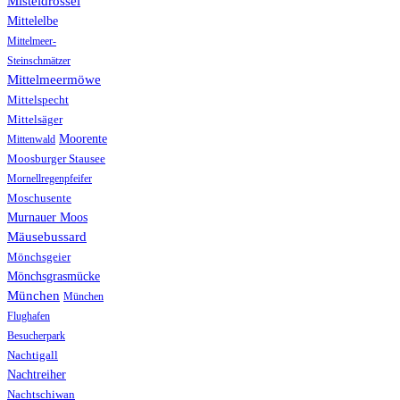
Misteldrossel
Mittelelbe
Mittelmeer-
Steinschmätzer
Mittelmeermöwe
Mittelspecht
Mittelsäger
Moorente
Mittenwald
Moosburger Stausee
Mornellregenpfeifer
Moschusente
Murnauer Moos
Mäusebussard
Mönchsgeier
Mönchsgrasmücke
München
München
Flughafen
Besucherpark
Nachtigall
Nachtreiher
Nachtschiwan