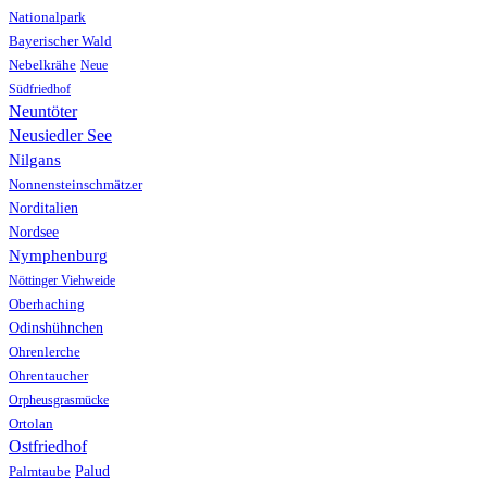
Nationalpark
Bayerischer Wald
Nebelkrähe
Neue
Südfriedhof
Neuntöter
Neusiedler See
Nilgans
Nonnensteinschmätzer
Norditalien
Nordsee
Nymphenburg
Nöttinger Viehweide
Oberhaching
Odinshühnchen
Ohrenlerche
Ohrentaucher
Orpheusgrasmücke
Ortolan
Ostfriedhof
Palud
Palmtaube