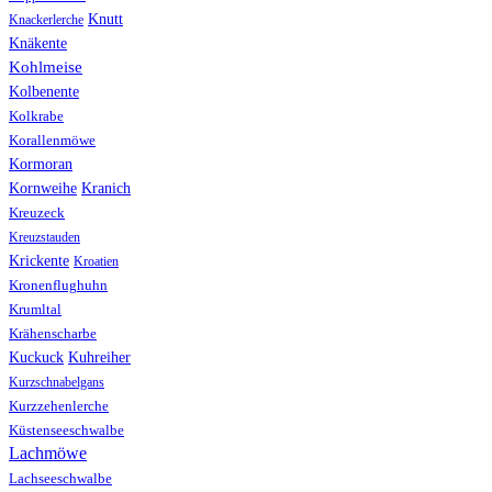
Knutt
Knackerlerche
Knäkente
Kohlmeise
Kolbenente
Kolkrabe
Korallenmöwe
Kormoran
Kranich
Kornweihe
Kreuzeck
Kreuzstauden
Krickente
Kroatien
Kronenflughuhn
Krumltal
Krähenscharbe
Kuhreiher
Kuckuck
Kurzschnabelgans
Kurzzehenlerche
Küstenseeschwalbe
Lachmöwe
Lachseeschwalbe