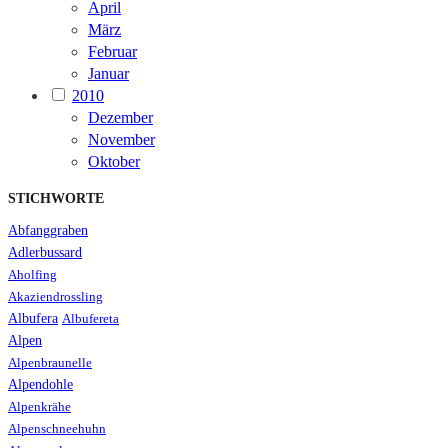
April
März
Februar
Januar
2010
Dezember
November
Oktober
STICHWORTE
Abfanggraben
Adlerbussard
Aholfing
Akaziendrossling
Albufera
Albufereta
Alpen
Alpenbraunelle
Alpendohle
Alpenkrähe
Alpenschneehuhn