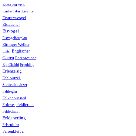
Eidersperrwerk
Einfarbstar
Eisente
Eissturmvogel
Eistaucher
Eisvogel
Eisvogelbrutplatz
Eittinger Weiher
Englischer
Elster
Garten
Entenweiher
Erg Chebbi
Ergolding
Erlenzeisig
Fahlbürzel-
Steinschmätzer
Fahlsegler
Falkenbussard
Feldlerche
Federsee
Feldschwirl
Feldsperling
Felsenhuhn
Felsenkleiber