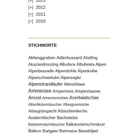
2013
2012
2011
2010
STICHWORTE
Abfanggraben
Adlerbussard
Aholfing
Albufera
Alpen
Albufereta
Akaziendrossling
Alpenbraunelle
Alpendohle
Alpenkrähe
Alpenschneehuhn
Alpensegler
Alpenstrandläufer
Altmühlsee
Ammersee
Ampermoos
Amperstausee
Amsel
Aserbaidschan
Armenienmöwe
Atlantiksturmtaucher
Atlasgrasmücke
Atlasgrünspecht
Atlasohrenlerche
Austernfischer
Bachstelze
Balkansteinschmätzer
Balearensturmtaucher
Balkon
Basstölpel
Bartgeier
Bartmeise