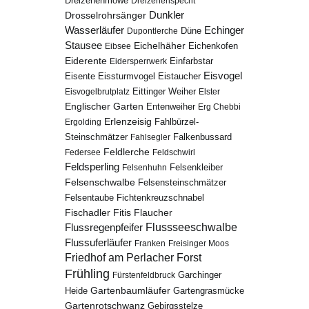
Dreizehenmöwe
Dreizehenspecht
Drosselrohrsänger
Dunkler
Echinger
Wasserläufer
Düne
Dupontlerche
Stausee
Eichelhäher
Eichenkofen
Eibsee
Eiderente
Eidersperrwerk
Einfarbstar
Eisvogel
Eistaucher
Eisente
Eissturmvogel
Eisvogelbrutplatz
Eittinger Weiher
Elster
Englischer Garten
Entenweiher
Erg Chebbi
Erlenzeisig
Fahlbürzel-
Ergolding
Steinschmätzer
Fahlsegler
Falkenbussard
Feldlerche
Federsee
Feldschwirl
Feldsperling
Felsenhuhn
Felsenkleiber
Felsenschwalbe
Felsensteinschmätzer
Fichtenkreuzschnabel
Felsentaube
Fischadler
Fitis
Flaucher
Flussregenpfeifer
Flussseeschwalbe
Flussuferläufer
Franken
Freisinger Moos
Friedhof am Perlacher Forst
Frühling
Garchinger
Fürstenfeldbruck
Gartenbaumläufer
Heide
Gartengrasmücke
Gartenrotschwanz
Gebirgsstelze