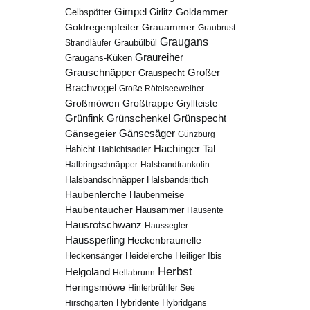
Gimpel
Goldammer
Gelbspötter
Girlitz
Goldregenpfeifer
Grauammer
Graubrust-
Graugans
Graubülbül
Strandläufer
Graureiher
Graugans-Küken
Grauschnäpper
Großer
Grauspecht
Brachvogel
Große Rötelseeweiher
Großmöwen
Großtrappe
Gryllteiste
Grünfink
Grünschenkel
Grünspecht
Gänsesäger
Gänsegeier
Günzburg
Hachinger Tal
Habicht
Habichtsadler
Halbringschnäpper
Halsbandfrankolin
Halsbandschnäpper
Halsbandsittich
Haubenlerche
Haubenmeise
Haubentaucher
Hausammer
Hausente
Hausrotschwanz
Haussegler
Haussperling
Heckenbraunelle
Heidelerche
Heiliger Ibis
Heckensänger
Herbst
Helgoland
Hellabrunn
Heringsmöwe
Hinterbrühler See
Hybridgans
Hirschgarten
Hybridente