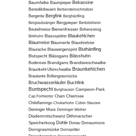
Bekassine
Baumfalke
Baumpieper
Benediktbeuern
Berbersteinschmätzer
Bergfink
Bergente
Berghänfling
Bergpieper
Berglaubsänger
Bertoldsheim
Bienenfresser
Beutelmeise
Birkenzeisig
Blaukehlchen
Birkhuhn
Blassspötter
Blaumeise
Blaumerle
Blauohrelster
Bluthänfling
Blauracke
Blauwangenspint
Blässhuhn
Blutspecht
Blässgans
Brandseeschwalbe
Brandgans
Bodensee
Braunkehlchen
Braunkehl-Uferschwalbe
Brillengrasmücke
Brautente
Bruchwasserläufer
Buchfink
Buntspecht
Campeon-Park
Burghausen
Chiemsee
Cap Formentor
Cham
Chileflamingo
Chukarhuhn
Cúber-Stausee
Deininger Moos
Deininger Weiher
Diademrotschwanz
Dithmarscher
Dohle
Speicherkoog
Donau
Donaumoos
Dorngrasmücke
Dornspötter