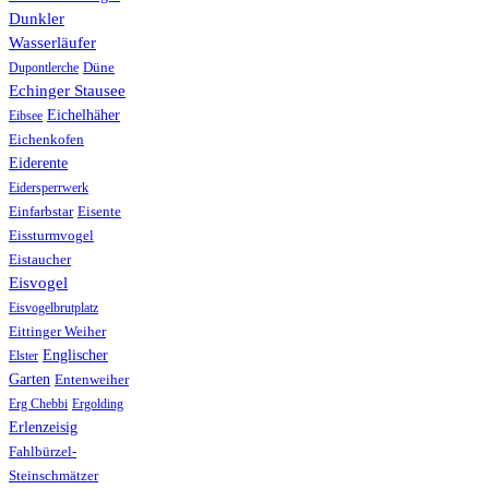
Dunkler
Wasserläufer
Düne
Dupontlerche
Echinger Stausee
Eichelhäher
Eibsee
Eichenkofen
Eiderente
Eidersperrwerk
Einfarbstar
Eisente
Eissturmvogel
Eistaucher
Eisvogel
Eisvogelbrutplatz
Eittinger Weiher
Englischer
Elster
Garten
Entenweiher
Erg Chebbi
Ergolding
Erlenzeisig
Fahlbürzel-
Steinschmätzer