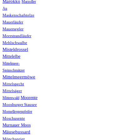
Marokko
Marzoller
Au
Maskenschafstelze
Mauerläufer
Mauersegler
Meerstrandläufer
Mehlschwalbe
Misteldrossel
Mittelelbe
Mittelmeer-
Steinschmätzer
Mittelmeermöwe
Mittelspecht
Mittelsäger
Moorente
Mittenwald
Moosburger Stausee
Mornellregenpfeifer
Moschusente
Murnauer Moos
Mäusebussard
Mönchsgeier