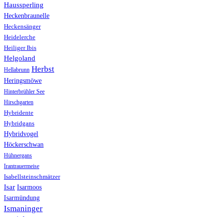
Haussperling
Heckenbraunelle
Heckensänger
Heidelerche
Heiliger Ibis
Helgoland
Herbst
Hellabrunn
Heringsmöwe
Hinterbrühler See
Hirschgarten
Hybridente
Hybridgans
Hybridvogel
Höckerschwan
Hühnergans
Irantrauermeise
Isabellsteinschmätzer
Isar
Isarmoos
Isarmündung
Ismaninger