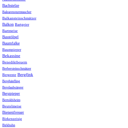
Bachstelze
Balearensturmtaucher
Balkansteinschmätzer
Balkon
Bartgeier
Bartmeise
Basstölpel
Baumfalke
Baumpieper
Bekassine
Benediktbeuern
Berbersteinschmätzer
Bergfink
Bergente
Berghänfling
Berglaubsänger
Bergpieper
Bertoldsheim
Beutelmeise
Bienenfresser
Birkenzeisig
Birkhuhn