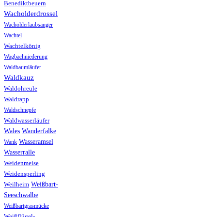
Benediktbeuern
Wacholderdrossel
Wacholderlaubsänger
Wachtel
Wachtelkönig
Wagbachniederung
Waldbaumläufer
Waldkauz
Waldohreule
Waldrapp
Waldschnepfe
Waldwasserläufer
Wales
Wanderfalke
Wasseramsel
Wank
Wasserralle
Weidenmeise
Weidensperling
Weißbart-
Weilheim
Seeschwalbe
Weißbartgrasmücke
Weißflügel-