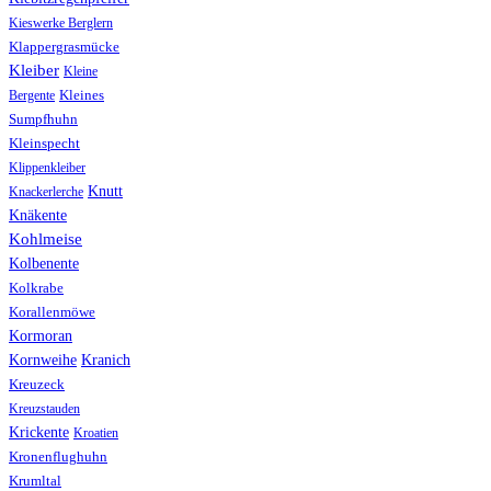
Kieswerke Berglern
Klappergrasmücke
Kleiber
Kleine
Bergente
Kleines
Sumpfhuhn
Kleinspecht
Klippenkleiber
Knutt
Knackerlerche
Knäkente
Kohlmeise
Kolbenente
Kolkrabe
Korallenmöwe
Kormoran
Kranich
Kornweihe
Kreuzeck
Kreuzstauden
Krickente
Kroatien
Kronenflughuhn
Krumltal