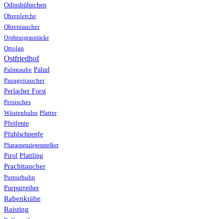
Odinshühnchen
Ohrenlerche
Ohrentaucher
Orpheusgrasmücke
Ortolan
Ostfriedhof
Palud
Palmtaube
Papageitaucher
Perlacher Forst
Persisches
Wüstenhuhn
Pfatter
Pfeifente
Pfuhlschnepfe
Pharaonenziegenmelker
Pirol
Plattling
Prachttaucher
Purpurhuhn
Purpurreiher
Rabenkrähe
Raisting