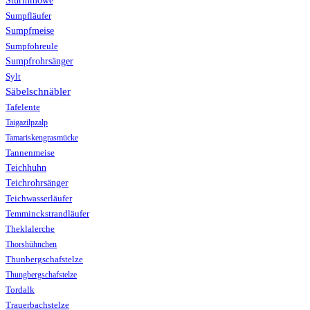
Sumpfläufer
Sumpfmeise
Sumpfohreule
Sumpfrohrsänger
Sylt
Säbelschnäbler
Tafelente
Taigazilpzalp
Tamariskengrasmücke
Tannenmeise
Teichhuhn
Teichrohrsänger
Teichwasserläufer
Temminckstrandläufer
Theklalerche
Thorshühnchen
Thunbergschafstelze
Thungbergschafstelze
Tordalk
Trauerbachstelze