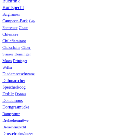
Buchfink
Buntspecht
Burghausen
Campeon-Park
Cap
Formentor
Cham
Chiemsee
Chileflamingo
Chukarhuhn
Cúber-
Stausee
Deininger
Moos
Deininger
Weiher
Diademrotschwanz
Dithmarscher
Speicherkoog
Dohle
Donau
Donaumoos
Dorngrasmücke
Dornspötter
Dreizehenmöwe
Dreizehenspecht
Drosselrohrsänger