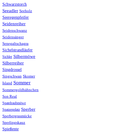
Schwarzstorch
Seeadler
Seeholz
Seeregenpfeifer
Seidenreiher
Seidenschwanz
Seidensänger
Senegaltschagra
Sichelstrandläufer
Silbermöwe
Sichler
Silberreiher
Singdrossel
Singschwan
Skomer
Sommer
Island
Sommergoldhähnchen
Son Real
Spatelraubmöwe
Sperber
Spatzenplatz
Sperbergrasmücke
Sperlingskauz
Spießente