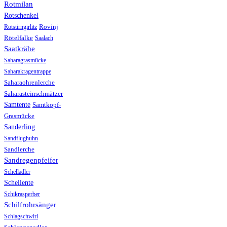
Rotmilan
Rotschenkel
Rotstirngirlitz
Rovinj
Rötelfalke
Saalach
Saatkrähe
Saharagrasmücke
Saharakragentrappe
Saharaohrenlerche
Saharasteinschmätzer
Samtente
Samtkopf-
Grasmücke
Sanderling
Sandflughuhn
Sandlerche
Sandregenpfeifer
Schelladler
Schellente
Schikrasperber
Schilfrohrsänger
Schlagschwirl