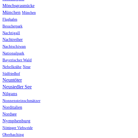
Mönchsgrasmücke
München
München
Flughafen
Besucherpark
Nachtigall
Nachtreiher
Nachtschiwan
Nationalpark
Bayerischer Wald
Nebelkrähe
Neue
Südfriedhof
Neuntöter
Neusiedler See
Nilgans
Nonnensteinschmätzer
Norditalien
Nordsee
Nymphenburg
Nöttinger Viehweide
Oberhaching