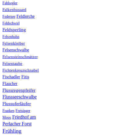
Fahlsegler
Falkenbussard
Feldlerche
Federsee
Feldschwirl
Feldsperling
Felsenhuhn
Felsenkleiber
Felsenschwalbe
Felsensteinschmätzer
Felsentaube
Fichtenkreuzschnabel
Fischadler
Fitis
Flaucher
Flussregenpfeifer
Flussseeschwalbe
Flussuferläufer
Franken
Freisinger
Friedhof am
Moos
Perlacher Forst
Frühling