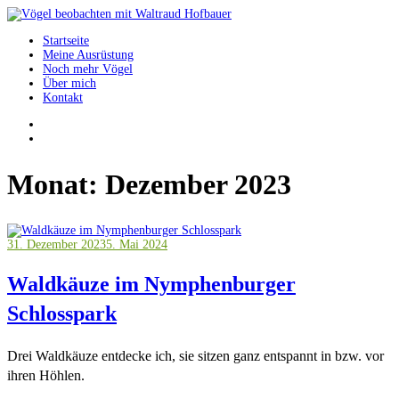
Springe
zum
Startseite
Inhalt
Vögel beobachten mit Waltraud Hofbauer
Meine Ausrüstung
Noch mehr Vögel
Über mich
Kontakt
Monat:
Dezember 2023
31. Dezember 2023
5. Mai 2024
Waldkäuze im Nymphenburger
Schlosspark
Drei Waldkäuze entdecke ich, sie sitzen ganz entspannt in bzw. vor
ihren Höhlen.