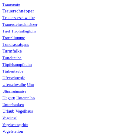
Trauerente
Trauerschnäpper
Trauerseeschwalbe
Trauersteinschmätzer
Triel
Tropfenflughuhn
Trottellumme
Tundrasaatgans
Turmfalke
Turteltaube
Tüpfelsumpfhuhn
Türkentaube
Uferschnepfe
Uferschwalbe
Uhu
Ultramarinmeise
Ungarn
Unterer Inn
Unterfranken
Urlaub
Vogelhaus
Vogelinsel
Vogelschutzgebiet
Vogelstation