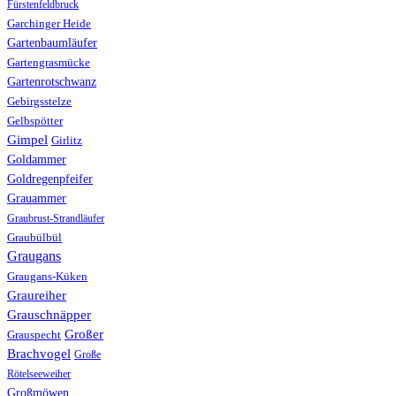
Fürstenfeldbruck
Garchinger Heide
Gartenbaumläufer
Gartengrasmücke
Gartenrotschwanz
Gebirgsstelze
Gelbspötter
Gimpel
Girlitz
Goldammer
Goldregenpfeifer
Grauammer
Graubrust-Strandläufer
Graubülbül
Graugans
Graugans-Küken
Graureiher
Grauschnäpper
Großer
Grauspecht
Brachvogel
Große
Rötelseeweiher
Großmöwen