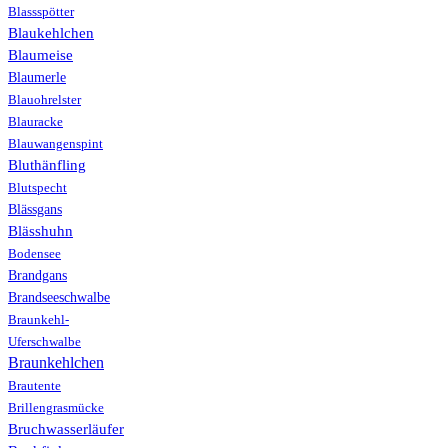
Blassspötter
Blaukehlchen
Blaumeise
Blaumerle
Blauohrelster
Blauracke
Blauwangenspint
Bluthänfling
Blutspecht
Blässgans
Blässhuhn
Bodensee
Brandgans
Brandseeschwalbe
Braunkehl-
Uferschwalbe
Braunkehlchen
Brautente
Brillengrasmücke
Bruchwasserläufer