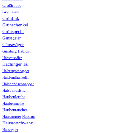
Großtrappe
Gryllteiste
Grünfink
Grünschenkel
Grünspecht
Gänsegeier
Gänsesäger
Günzburg
Habicht
Habichtsadler
Hachinger Tal
Halbringschnäpper
Halsbandfrankolin
Halsbandschnäpper
Halsbandsittich
Haubenlerche
Haubenmeise
Haubentaucher
Hausammer
Hausente
Hausrotschwanz
Haussegler