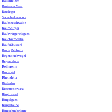
Rallenreiher
Rambower Moor
Raublinger
Stammbeckenmoore
Raubseeschwalbe
Raubwürger
Raubwürger elegans
Rauchschwalbe
Raufußbussard
Rebhuhn
Rauris
Regenbrachvogel
Regentalaue
Reiherente
Rennvogel
Rheindelta
Riedboden
Riesenrotschwanz
Ringdrossel
Ringelgans
Ringeltaube
Ringschnabelente