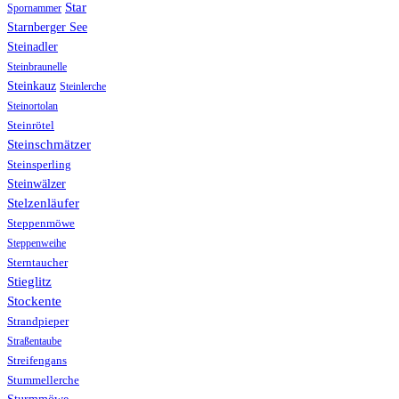
Star
Spornammer
Starnberger See
Steinadler
Steinbraunelle
Steinkauz
Steinlerche
Steinortolan
Steinrötel
Steinschmätzer
Steinsperling
Steinwälzer
Stelzenläufer
Steppenmöwe
Steppenweihe
Sterntaucher
Stieglitz
Stockente
Strandpieper
Straßentaube
Streifengans
Stummellerche
Sturmmöwe