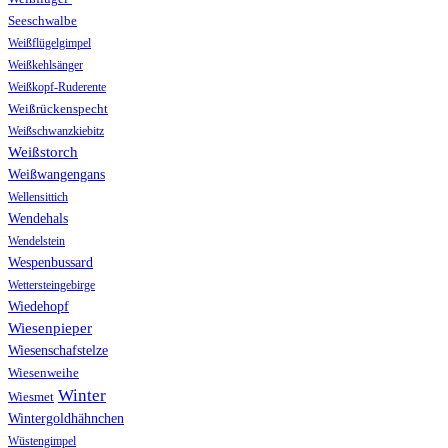
Seeschwalbe
Weißflügelgimpel
Weißkehlsänger
Weißkopf-Ruderente
Weißrückenspecht
Weißschwanzkiebitz
Weißstorch
Weißwangengans
Wellensittich
Wendehals
Wendelstein
Wespenbussard
Wettersteingebirge
Wiedehopf
Wiesenpieper
Wiesenschafstelze
Wiesenweihe
Winter
Wiesmet
Wintergoldhähnchen
Wüstengimpel