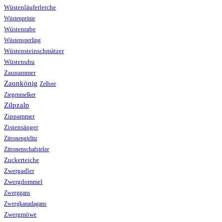
Wüstenläuferlerche
Wüstenprinie
Wüstenrabe
Wüstensperling
Wüstensteinschmätzer
Wüstenuhu
Zaunammer
Zaunkönig
Zellsee
Ziegenmelker
Zilpzalp
Zippammer
Zistensänger
Zitronengirlitz
Zitronenschafstelze
Zuckerteiche
Zwergadler
Zwergdommel
Zwerggans
Zwergkanadagans
Zwergmöwe