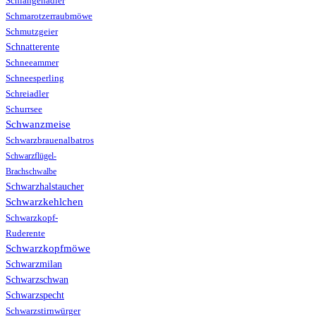
Schlangenadler
Schmarotzerraubmöwe
Schmutzgeier
Schnatterente
Schneeammer
Schneesperling
Schreiadler
Schurrsee
Schwanzmeise
Schwarzbrauenalbatros
Schwarzflügel-
Brachschwalbe
Schwarzhalstaucher
Schwarzkehlchen
Schwarzkopf-
Ruderente
Schwarzkopfmöwe
Schwarzmilan
Schwarzschwan
Schwarzspecht
Schwarzstirnwürger