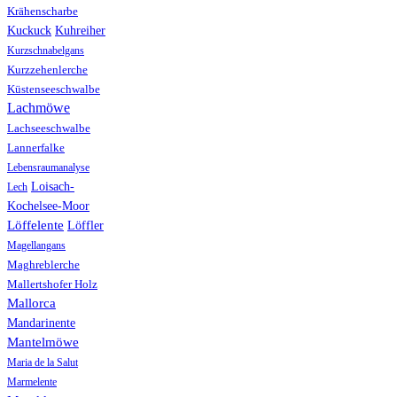
Krähenscharbe
Kuhreiher
Kuckuck
Kurzschnabelgans
Kurzzehenlerche
Küstenseeschwalbe
Lachmöwe
Lachseeschwalbe
Lannerfalke
Lebensraumanalyse
Loisach-
Lech
Kochelsee-Moor
Löffelente
Löffler
Magellangans
Maghreblerche
Mallertshofer Holz
Mallorca
Mandarinente
Mantelmöwe
Maria de la Salut
Marmelente