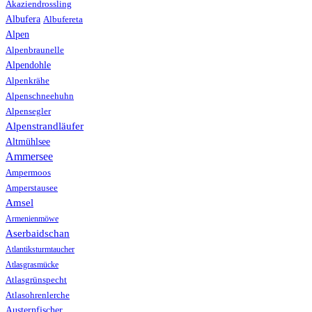
Akaziendrossling
Albufera
Albufereta
Alpen
Alpenbraunelle
Alpendohle
Alpenkrähe
Alpenschneehuhn
Alpensegler
Alpenstrandläufer
Altmühlsee
Ammersee
Ampermoos
Amperstausee
Amsel
Armenienmöwe
Aserbaidschan
Atlantiksturmtaucher
Atlasgrasmücke
Atlasgrünspecht
Atlasohrenlerche
Austernfischer