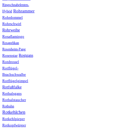
Ringschnabelenten-
Rohrammer
Hybrid
Rohrdommel
Rohrschwirl
Rohrweihe
Rosaflamingo
Rosapelikan
Rosenheim-Pang
Rostgans
Rosenstar
Rotdrossel
Rotflügel-
Brachschwalbe
Rotflügelgimpel
Rotfußfalke
Rothalsgans
Rothalstaucher
Rothuhn
Rotkehlchen
Rotkehlpieper
Rotkopfwürger