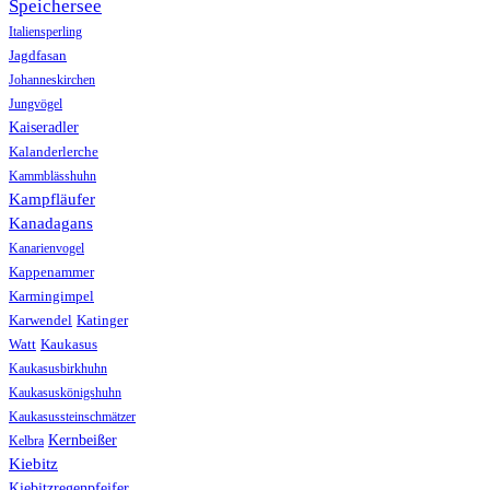
Speichersee
Italiensperling
Jagdfasan
Johanneskirchen
Jungvögel
Kaiseradler
Kalanderlerche
Kammblässhuhn
Kampfläufer
Kanadagans
Kanarienvogel
Kappenammer
Karmingimpel
Karwendel
Katinger
Watt
Kaukasus
Kaukasusbirkhuhn
Kaukasuskönigshuhn
Kaukasussteinschmätzer
Kernbeißer
Kelbra
Kiebitz
Kiebitzregenpfeifer