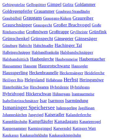
Gimpel
Gebirgsstelze
Gelbspötter
Goldammer
Girlitz
Goldregenpfeifer
Grauammer
Graubrust-Strandläufer
Graugans
Graureiher
Graubülbül
Graugans-Küken
Grauschnäpper
Großer Brachvogel
Grauspecht
Große
Grünfink
Großmöwen
Großtrappe
Rötelseeweiher
Gryllteiste
Gänsesäger
Grünschenkel
Grünspecht
Gänsegeier
Hachinger Tal
Günzburg
Habicht
Habichtsadler
Halbringschnäpper
Halsbandfrankolin
Halsbandschnäpper
Haubentaucher
Haubenlerche
Halsbandsittich
Haubenmeise
Hausrotschwanz
Hausammer
Hausente
Haussegler
Haussperling
Heckenbraunelle
Heckensänger
Heidelerche
Herbst
Helgoland
Heringsmöwe
Heiliger Ibis
Hellabrunn
Hybridgans
Hinterbrühler See
Hirschgarten
Hybridente
Höckerschwan
Hybridvogel
Hühnergans
Irantrauermeise
Isar
Isarmoos
Isarmündung
Isabellsteinschmätzer
Ismaninger Speichersee
Italiensperling
Jagdfasan
Kaiseradler
Johanneskirchen
Jungvögel
Kalanderlerche
Kampfläufer
Kanadagans
Kammblässhuhn
Kanarienvogel
Karmingimpel
Karwendel
Kappenammer
Katinger Watt
Kaukasus
Kaukasusbirkhuhn
Kaukasuskönigshuhn