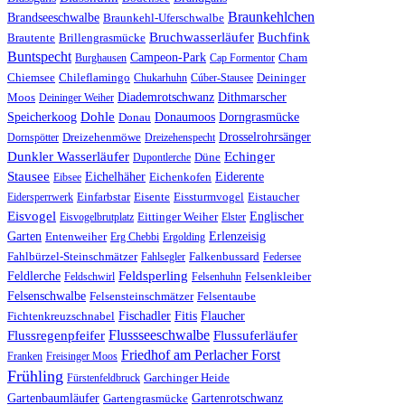
Braunkehlchen
Brandseeschwalbe
Braunkehl-Uferschwalbe
Buchfink
Bruchwasserläufer
Brautente
Brillengrasmücke
Buntspecht
Campeon-Park
Burghausen
Cap Formentor
Cham
Chiemsee
Chileflamingo
Chukarhuhn
Cúber-Stausee
Deininger
Diademrotschwanz
Dithmarscher
Moos
Deininger Weiher
Dohle
Speicherkoog
Donau
Donaumoos
Dorngrasmücke
Drosselrohrsänger
Dornspötter
Dreizehenmöwe
Dreizehenspecht
Echinger
Dunkler Wasserläufer
Düne
Dupontlerche
Stausee
Eichelhäher
Eiderente
Eichenkofen
Eibsee
Eistaucher
Eidersperrwerk
Einfarbstar
Eisente
Eissturmvogel
Eisvogel
Englischer
Eisvogelbrutplatz
Eittinger Weiher
Elster
Erlenzeisig
Garten
Entenweiher
Erg Chebbi
Ergolding
Fahlbürzel-Steinschmätzer
Fahlsegler
Falkenbussard
Federsee
Feldsperling
Feldlerche
Feldschwirl
Felsenhuhn
Felsenkleiber
Felsenschwalbe
Felsensteinschmätzer
Felsentaube
Fischadler
Fichtenkreuzschnabel
Fitis
Flaucher
Flussseeschwalbe
Flussregenpfeifer
Flussuferläufer
Friedhof am Perlacher Forst
Franken
Freisinger Moos
Frühling
Fürstenfeldbruck
Garchinger Heide
Gartenbaumläufer
Gartenrotschwanz
Gartengrasmücke