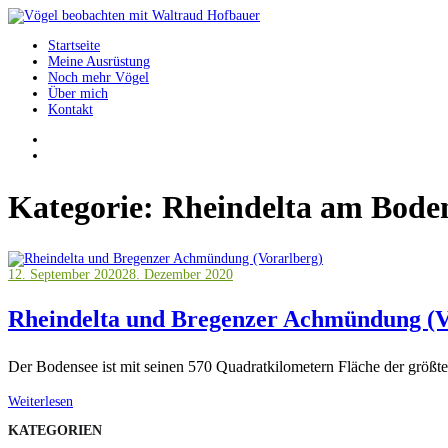
Springe
zum
Startseite
Inhalt
Vögel beobachten mit Waltraud Hofbauer
Meine Ausrüstung
Noch mehr Vögel
Über mich
Kontakt
Kategorie:
Rheindelta am Boden
12. September 2020
28. Dezember 2020
Rheindelta und Bregenzer Achmündung (V
Der Bodensee ist mit seinen 570 Quadratkilometern Fläche der größt
Weiterlesen
KATEGORIEN