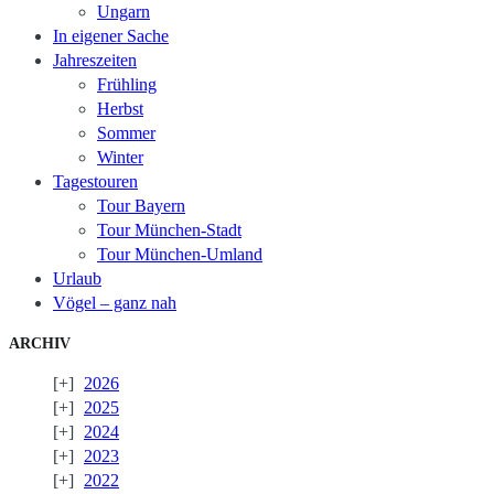
Ungarn
In eigener Sache
Jahreszeiten
Frühling
Herbst
Sommer
Winter
Tagestouren
Tour Bayern
Tour München-Stadt
Tour München-Umland
Urlaub
Vögel – ganz nah
ARCHIV
2026
2025
2024
2023
2022