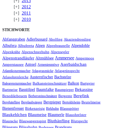
2013
2012
2011
2010
STICHWORTE
Abfanggraben
Adlerbussard
Aholfing
Akaziendrossling
Albufera
Albufereta
Alpen
Alpenbraunelle
Alpendohle
Alpenkrähe
Alpenschneehuhn
Alpensegler
Alpenstrandläufer
Ammersee
Altmühlsee
Ampermoos
Amsel
Aserbaidschan
Amperstausee
Armenienmöwe
Atlantiksturmtaucher
Atlasgrasmücke
Atlasgrünspecht
Austernfischer
Bachstelze
Atlasohrenlerche
Balkon
Bartgeier
Balearensturmtaucher
Balkansteinschmätzer
Bekassine
Bartmeise
Basstölpel
Baumfalke
Baumpieper
Bergfink
Benediktbeuern
Berbersteinschmätzer
Bergente
Bergpieper
Berghänfling
Berglaubsänger
Bertoldsheim
Beutelmeise
Bienenfresser
Birkenzeisig
Birkhuhn
Blassspötter
Blaumeise
Blaukehlchen
Blaumerle
Blauohrelster
Bluthänfling
Blauracke
Blauwangenspint
Blutspecht
Blässhuhn
Blässgans
Brandgans
Bodensee