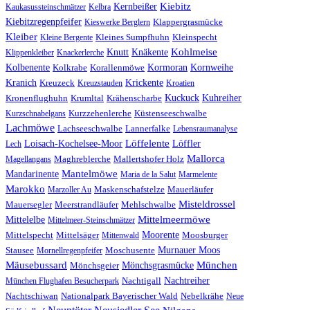
Kiebitz
Kernbeißer
Kaukasussteinschmätzer
Kelbra
Kiebitzregenpfeifer
Kieswerke Berglern
Klappergrasmücke
Kleiber
Kleinspecht
Kleine Bergente
Kleines Sumpfhuhn
Kohlmeise
Knutt
Knäkente
Klippenkleiber
Knackerlerche
Kolbenente
Kormoran
Kornweihe
Kolkrabe
Korallenmöwe
Kranich
Krickente
Kreuzeck
Kreuzstauden
Kroatien
Kuhreiher
Kuckuck
Kronenflughuhn
Krumltal
Krähenscharbe
Kurzschnabelgans
Kurzzehenlerche
Küstenseeschwalbe
Lachmöwe
Lachseeschwalbe
Lannerfalke
Lebensraumanalyse
Löffelente
Löffler
Loisach-Kochelsee-Moor
Lech
Mallorca
Magellangans
Maghreblerche
Mallertshofer Holz
Mantelmöwe
Mandarinente
Maria de la Salut
Marmelente
Marokko
Marzoller Au
Maskenschafstelze
Mauerläufer
Misteldrossel
Mehlschwalbe
Mauersegler
Meerstrandläufer
Mittelmeermöwe
Mittelelbe
Mittelmeer-Steinschmätzer
Moorente
Moosburger
Mittelspecht
Mittelsäger
Mittenwald
Stausee
Murnauer Moos
Mornellregenpfeifer
Moschusente
Mäusebussard
München
Mönchsgeier
Mönchsgrasmücke
Nachtreiher
Nachtigall
München Flughafen Besucherpark
Nebelkrähe
Nachtschiwan
Nationalpark Bayerischer Wald
Neue