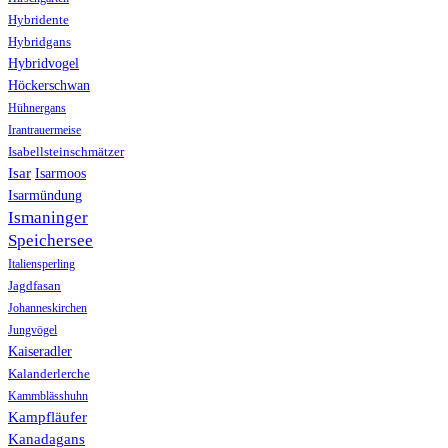
Hybridente
Hybridgans
Hybridvogel
Höckerschwan
Hühnergans
Irantrauermeise
Isabellsteinschmätzer
Isar
Isarmoos
Isarmündung
Ismaninger
Speichersee
Italiensperling
Jagdfasan
Johanneskirchen
Jungvögel
Kaiseradler
Kalanderlerche
Kammblässhuhn
Kampfläufer
Kanadagans