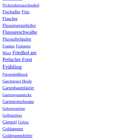
Fichtenkreuzschnabel
Fischadler
Fitis
Flaucher
Flussregenpfeifer
Flussseeschwalbe
Flussuferläufer
Franken
Freisinger
Friedhof am
Moos
Perlacher Forst
Frühling
Fürstenfeldbruck
Garchinger Heide
Gartenbaumläufer
Gartengrasmücke
Gartenrotschwanz
Gebirgsstelze
Gelbspötter
Gimpel
Girlitz
Goldammer
Goldregenpfeifer