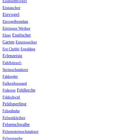
Eissturmvogel
Eistaucher
Eisvogel
Eisvogelbrutplatz
Eittinger Weiher
Englischer
Elster
Garten
Entenweiher
Erg Chebbi
Ergolding
Erlenzeisig
Fahlbürzel-
Steinschmätzer
Fahlsegler
Falkenbussard
Feldlerche
Federsee
Feldschwirl
Feldsperling
Felsenhuhn
Felsenkleiber
Felsenschwalbe
Felsensteinschmätzer
Felsentaube