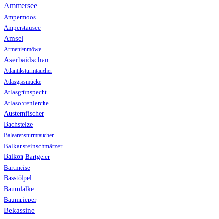
Ammersee
Ampermoos
Amperstausee
Amsel
Armenienmöwe
Aserbaidschan
Atlantiksturmtaucher
Atlasgrasmücke
Atlasgrünspecht
Atlasohrenlerche
Austernfischer
Bachstelze
Balearensturmtaucher
Balkansteinschmätzer
Balkon
Bartgeier
Bartmeise
Basstölpel
Baumfalke
Baumpieper
Bekassine