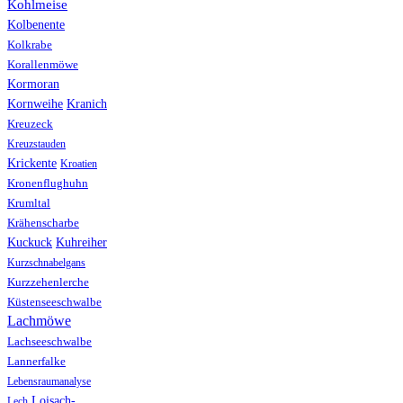
Kohlmeise
Kolbenente
Kolkrabe
Korallenmöwe
Kormoran
Kranich
Kornweihe
Kreuzeck
Kreuzstauden
Krickente
Kroatien
Kronenflughuhn
Krumltal
Krähenscharbe
Kuhreiher
Kuckuck
Kurzschnabelgans
Kurzzehenlerche
Küstenseeschwalbe
Lachmöwe
Lachseeschwalbe
Lannerfalke
Lebensraumanalyse
Loisach-
Lech