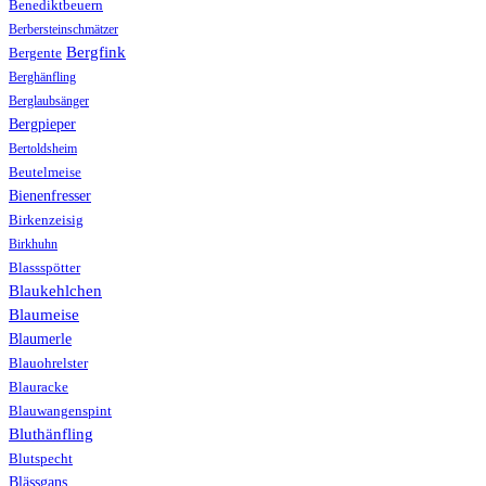
Benediktbeuern
Berbersteinschmätzer
Bergfink
Bergente
Berghänfling
Berglaubsänger
Bergpieper
Bertoldsheim
Beutelmeise
Bienenfresser
Birkenzeisig
Birkhuhn
Blassspötter
Blaukehlchen
Blaumeise
Blaumerle
Blauohrelster
Blauracke
Blauwangenspint
Bluthänfling
Blutspecht
Blässgans