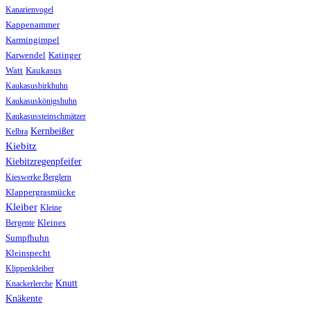
Kanarienvogel
Kappenammer
Karmingimpel
Karwendel
Katinger
Watt
Kaukasus
Kaukasusbirkhuhn
Kaukasuskönigshuhn
Kaukasussteinschmätzer
Kernbeißer
Kelbra
Kiebitz
Kiebitzregenpfeifer
Kieswerke Berglern
Klappergrasmücke
Kleiber
Kleine
Bergente
Kleines
Sumpfhuhn
Kleinspecht
Klippenkleiber
Knutt
Knackerlerche
Knäkente