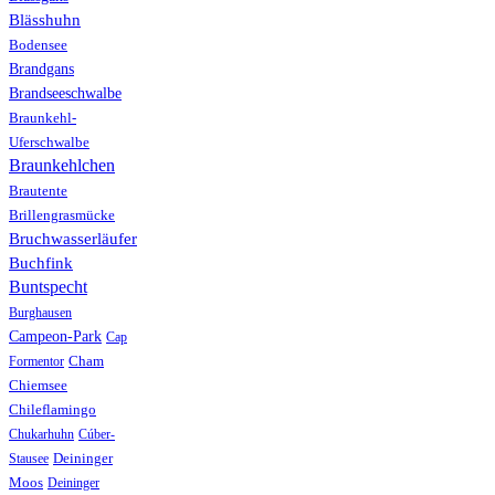
Blässhuhn
Bodensee
Brandgans
Brandseeschwalbe
Braunkehl-
Uferschwalbe
Braunkehlchen
Brautente
Brillengrasmücke
Bruchwasserläufer
Buchfink
Buntspecht
Burghausen
Campeon-Park
Cap
Formentor
Cham
Chiemsee
Chileflamingo
Chukarhuhn
Cúber-
Stausee
Deininger
Moos
Deininger