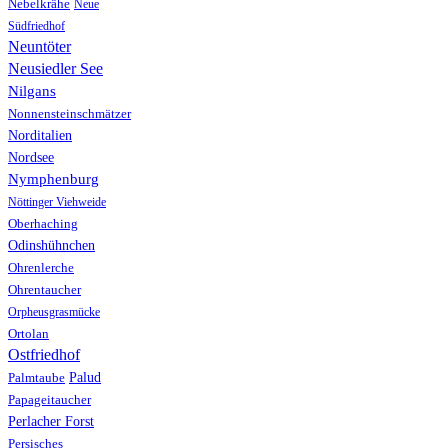
Nebelkrähe
Neue
Südfriedhof
Neuntöter
Neusiedler See
Nilgans
Nonnensteinschmätzer
Norditalien
Nordsee
Nymphenburg
Nöttinger Viehweide
Oberhaching
Odinshühnchen
Ohrenlerche
Ohrentaucher
Orpheusgrasmücke
Ortolan
Ostfriedhof
Palud
Palmtaube
Papageitaucher
Perlacher Forst
Persisches