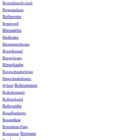
Regenbrachvogel
Regentalaue
Reiherente
Rennvogel
Rheindelta
Riedboden
Riesenrotschwanz
Ringdrossel
Ringelgans
Ringeltaube
Ringschnabelente
Ringschnabelenten-
Rohrammer
Hybrid
Rohrdommel
Rohrschwirl
Rohrweihe
Rosaflamingo
Rosapelikan
Rosenheim-Pang
Rostgans
Rosenstar