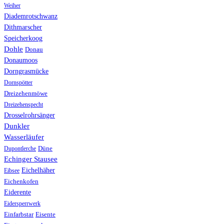
Weiher
Diademrotschwanz
Dithmarscher
Speicherkoog
Dohle
Donau
Donaumoos
Dorngrasmücke
Dornspötter
Dreizehenmöwe
Dreizehenspecht
Drosselrohrsänger
Dunkler
Wasserläufer
Düne
Dupontlerche
Echinger Stausee
Eichelhäher
Eibsee
Eichenkofen
Eiderente
Eidersperrwerk
Einfarbstar
Eisente