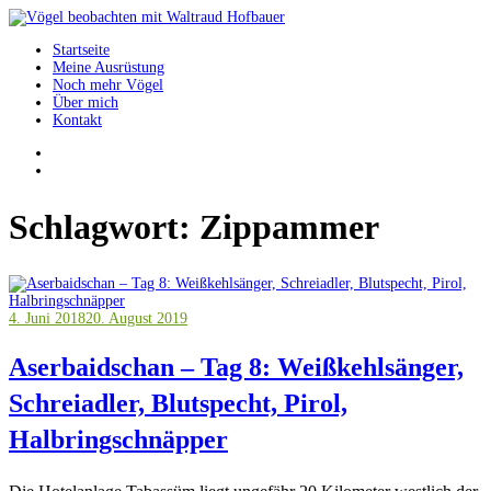
Springe
zum
Startseite
Inhalt
Vögel beobachten mit Waltraud Hofbauer
Meine Ausrüstung
Noch mehr Vögel
Über mich
Kontakt
Schlagwort:
Zippammer
4. Juni 2018
20. August 2019
Aserbaidschan – Tag 8: Weißkehlsänger,
Schreiadler, Blutspecht, Pirol,
Halbringschnäpper