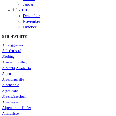
Januar
2010
Dezember
November
Oktober
STICHWORTE
Abfanggraben
Adlerbussard
Aholfing
Akaziendrossling
Albufera
Albufereta
Alpen
Alpenbraunelle
Alpendohle
Alpenkrähe
Alpenschneehuhn
Alpensegler
Alpenstrandläufer
Altmühlsee