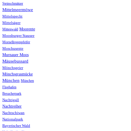
Steinschmätzer
Mittelmeermöwe
Mittelspecht
Mittelsäger
Moorente
Mittenwald
Moosburger Stausee
Mornellregenpfeifer
Moschusente
Murnauer Moos
Mäusebussard
Mönchsgeier
Mönchsgrasmücke
München
München
Flughafen
Besucherpark
Nachtigall
Nachtreiher
Nachtschiwan
Nationalpark
Bayerischer Wald