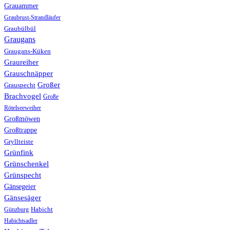
Grauammer
Graubrust-Strandläufer
Graubülbül
Graugans
Graugans-Küken
Graureiher
Grauschnäpper
Großer
Grauspecht
Brachvogel
Große
Rötelseeweiher
Großmöwen
Großtrappe
Gryllteiste
Grünfink
Grünschenkel
Grünspecht
Gänsegeier
Gänsesäger
Günzburg
Habicht
Habichtsadler