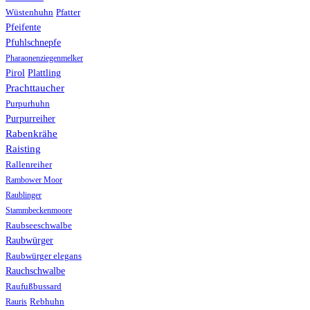
Wüstenhuhn
Pfatter
Pfeifente
Pfuhlschnepfe
Pharaonenziegenmelker
Pirol
Plattling
Prachttaucher
Purpurhuhn
Purpurreiher
Rabenkrähe
Raisting
Rallenreiher
Rambower Moor
Raublinger
Stammbeckenmoore
Raubseeschwalbe
Raubwürger
Raubwürger elegans
Rauchschwalbe
Raufußbussard
Rebhuhn
Rauris