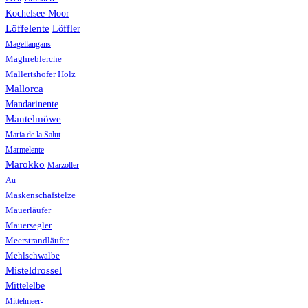
Kochelsee-Moor
Löffelente
Löffler
Magellangans
Maghreblerche
Mallertshofer Holz
Mallorca
Mandarinente
Mantelmöwe
Maria de la Salut
Marmelente
Marokko
Marzoller
Au
Maskenschafstelze
Mauerläufer
Mauersegler
Meerstrandläufer
Mehlschwalbe
Misteldrossel
Mittelelbe
Mittelmeer-