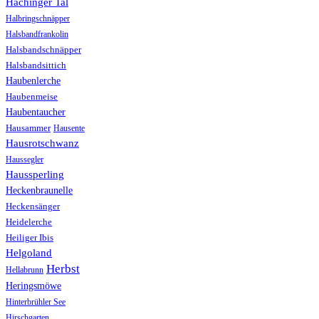
Hachinger Tal
Halbringschnäpper
Halsbandfrankolin
Halsbandschnäpper
Halsbandsittich
Haubenlerche
Haubenmeise
Haubentaucher
Hausammer
Hausente
Hausrotschwanz
Haussegler
Haussperling
Heckenbraunelle
Heckensänger
Heidelerche
Heiliger Ibis
Helgoland
Herbst
Hellabrunn
Heringsmöwe
Hinterbrühler See
Hirschgarten