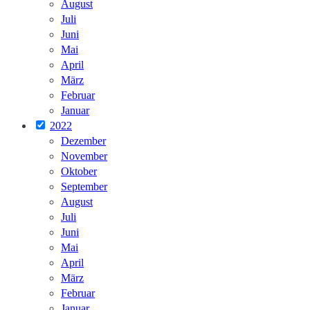
August
Juli
Juni
Mai
April
März
Februar
Januar
2022
Dezember
November
Oktober
September
August
Juli
Juni
Mai
April
März
Februar
Januar