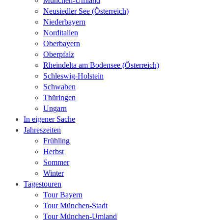
München-Umland
Neusiedler See (Österreich)
Niederbayern
Norditalien
Oberbayern
Oberpfalz
Rheindelta am Bodensee (Österreich)
Schleswig-Holstein
Schwaben
Thüringen
Ungarn
In eigener Sache
Jahreszeiten
Frühling
Herbst
Sommer
Winter
Tagestouren
Tour Bayern
Tour München-Stadt
Tour München-Umland