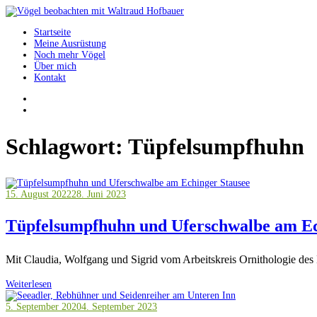
Springe
zum
Startseite
Inhalt
Vögel beobachten mit Waltraud Hofbauer
Meine Ausrüstung
Noch mehr Vögel
Über mich
Kontakt
Schlagwort:
Tüpfelsumpfhuhn
15. August 2022
28. Juni 2023
Tüpfelsumpfhuhn und Uferschwalbe am Ec
Mit Claudia, Wolfgang und Sigrid vom Arbeitskreis Ornithologie des
Weiterlesen
5. September 2020
4. September 2023