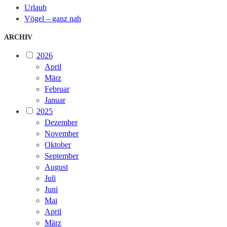
Urlaub
Vögel – ganz nah
ARCHIV
2026
April
März
Februar
Januar
2025
Dezember
November
Oktober
September
August
Juli
Juni
Mai
April
März