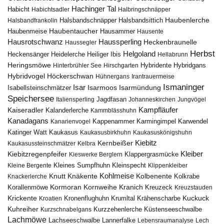
Hachinger Tal
Habicht
Habichtsadler
Halbringschnäpper
Haubenlerche
Halsbandfrankolin
Halsbandschnäpper
Halsbandsittich
Haubentaucher
Haubenmeise
Hausammer
Hausente
Hausrotschwanz
Haussperling
Heckenbraunelle
Haussegler
Herbst
Helgoland
Heidelerche
Heiliger Ibis
Heckensänger
Hellabrunn
Heringsmöwe
Hybridgans
Hinterbrühler See
Hirschgarten
Hybridente
Höckerschwan
Hybridvogel
Hühnergans
Irantrauermeise
Ismaninger
Isar
Isarmündung
Isabellsteinschmätzer
Isarmoos
Speichersee
Italiensperling
Jagdfasan
Johanneskirchen
Jungvögel
Kampfläufer
Kaiseradler
Kalanderlerche
Kammblässhuhn
Kanadagans
Karmingimpel
Karwendel
Kanarienvogel
Kappenammer
Katinger Watt
Kaukasus
Kaukasusbirkhuhn
Kaukasuskönigshuhn
Kiebitz
Kernbeißer
Kaukasussteinschmätzer
Kelbra
Kiebitzregenpfeifer
Kleiber
Klappergrasmücke
Kieswerke Berglern
Kleines Sumpfhuhn
Kleinspecht
Kleine Bergente
Klippenkleiber
Kohlmeise
Knutt
Knäkente
Kolbenente
Knackerlerche
Kolkrabe
Kormoran
Kornweihe
Kranich
Kreuzeck
Korallenmöwe
Kreuzstauden
Krickente
Kuckuck
Kroatien
Kronenflughuhn
Krumltal
Krähenscharbe
Kuhreiher
Küstenseeschwalbe
Kurzschnabelgans
Kurzzehenlerche
Lachmöwe
Lannerfalke
Lachseeschwalbe
Lebensraumanalyse
Lech