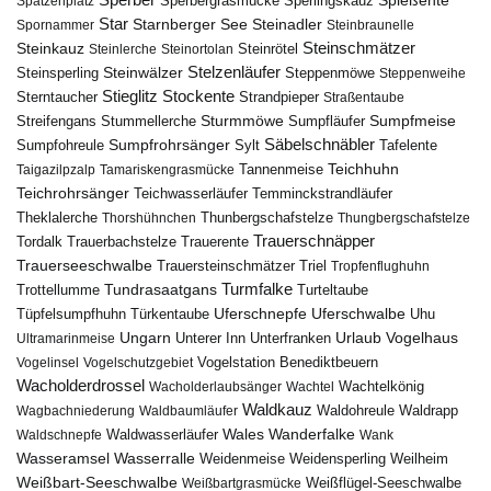
Sperber
Sperbergrasmücke
Spießente
Spatzenplatz
Sperlingskauz
Star
Starnberger See
Steinadler
Spornammer
Steinbraunelle
Steinschmätzer
Steinkauz
Steinrötel
Steinlerche
Steinortolan
Steinwälzer
Stelzenläufer
Steinsperling
Steppenmöwe
Steppenweihe
Stieglitz
Stockente
Sterntaucher
Strandpieper
Straßentaube
Sturmmöwe
Sumpfmeise
Streifengans
Sumpfläufer
Stummellerche
Sumpfrohrsänger
Säbelschnäbler
Sylt
Tafelente
Sumpfohreule
Teichhuhn
Tannenmeise
Taigazilpzalp
Tamariskengrasmücke
Teichrohrsänger
Teichwasserläufer
Temminckstrandläufer
Theklalerche
Thunbergschafstelze
Thorshühnchen
Thungbergschafstelze
Trauerschnäpper
Tordalk
Trauerbachstelze
Trauerente
Trauerseeschwalbe
Trauersteinschmätzer
Triel
Tropfenflughuhn
Turmfalke
Trottellumme
Tundrasaatgans
Turteltaube
Uferschnepfe
Tüpfelsumpfhuhn
Uferschwalbe
Türkentaube
Uhu
Urlaub
Ungarn
Unterer Inn
Vogelhaus
Ultramarinmeise
Unterfranken
Vogelstation Benediktbeuern
Vogelinsel
Vogelschutzgebiet
Wacholderdrossel
Wacholderlaubsänger
Wachtel
Wachtelkönig
Waldkauz
Waldohreule
Waldrapp
Wagbachniederung
Waldbaumläufer
Wales
Wanderfalke
Waldschnepfe
Waldwasserläufer
Wank
Wasseramsel
Wasserralle
Weidenmeise
Weidensperling
Weilheim
Weißbart-Seeschwalbe
Weißbartgrasmücke
Weißflügel-Seeschwalbe