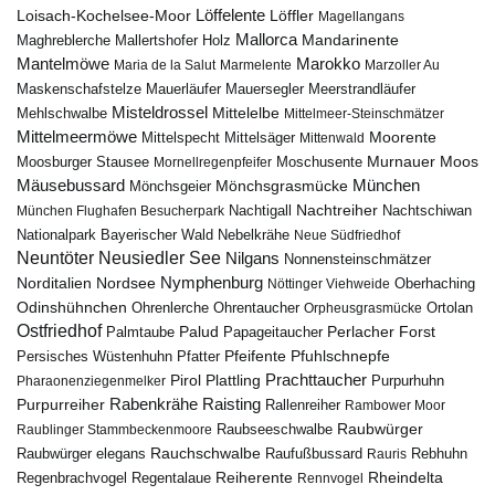
Löffelente
Löffler
Loisach-Kochelsee-Moor
Magellangans
Mallorca
Mandarinente
Maghreblerche
Mallertshofer Holz
Marokko
Mantelmöwe
Maria de la Salut
Marmelente
Marzoller Au
Maskenschafstelze
Mauersegler
Mauerläufer
Meerstrandläufer
Misteldrossel
Mehlschwalbe
Mittelelbe
Mittelmeer-Steinschmätzer
Mittelmeermöwe
Mittelsäger
Moorente
Mittelspecht
Mittenwald
Murnauer Moos
Moosburger Stausee
Mornellregenpfeifer
Moschusente
Mäusebussard
München
Mönchsgeier
Mönchsgrasmücke
Nachtreiher
Nachtigall
München Flughafen Besucherpark
Nachtschiwan
Nebelkrähe
Nationalpark Bayerischer Wald
Neue Südfriedhof
Neuntöter
Neusiedler See
Nilgans
Nonnensteinschmätzer
Nymphenburg
Norditalien
Nordsee
Nöttinger Viehweide
Oberhaching
Odinshühnchen
Ohrentaucher
Ortolan
Ohrenlerche
Orpheusgrasmücke
Ostfriedhof
Palud
Palmtaube
Papageitaucher
Perlacher Forst
Pfuhlschnepfe
Pfeifente
Persisches Wüstenhuhn
Pfatter
Pirol
Prachttaucher
Plattling
Purpurhuhn
Pharaonenziegenmelker
Rabenkrähe
Purpurreiher
Raisting
Rallenreiher
Rambower Moor
Raubwürger
Raubseeschwalbe
Raublinger Stammbeckenmoore
Rauchschwalbe
Raubwürger elegans
Rebhuhn
Raufußbussard
Rauris
Reiherente
Rheindelta
Regenbrachvogel
Regentalaue
Rennvogel