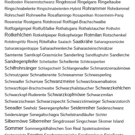
Ringeltaube
Ringdrossel
Ringelgans
Riedboden
Riesenrotschwanz
Rohrammer
Ringschnabelente
Ringschnabelenten-Hybrid
Rohrdommel
Rohrweihe
Rohrschwirl
Rosaflamingo
Rosapelikan
Rosenheim-Pang
Rostgans
Rotdrossel
Rosenstar
Rotflügel-Brachschwalbe
Rotfußfalke
Rothalsgans
Rothalstaucher
Rotflügelgimpel
Rothuhn
Rotkehlchen
Rotmilan
Rotschenkel
Rotkopfwürger
Rotkehlpieper
Saatkrähe
Rovinj
Rotstirngirlitz
Rötelfalke
Saalach
Saharagrasmücke
Saharasteinschmätzer
Saharakragentrappe
Saharaohrenlerche
Samtente
Sanderling
Samtkopf-Grasmücke
Sandflughuhn
Sandlerche
Sandregenpfeifer
Schellente
Schelladler
Schikrasperber
Schilfrohrsänger
Schlangenadler
Schlagschwirl
Schmarotzerraubmöwe
Schnatterente
Schmutzgeier
Schneeammer
Schneesperling
Schwanzmeise
Schwarzbrauenalbatros
Schreiadler
Schurrsee
Schwarzkehlchen
Schwarzhalstaucher
Schwarzflügel-Brachschwalbe
Schwarzkopfmöwe
Schwarzmilan
Schwarzkopf-Ruderente
Schwarzschwan
Schwarzspecht
Schwarzstirnwürger
Schwarzstorch
Seeadler
Seidenreiher
Seeregenpfeifer
Seeholz
Seidenschwanz
Seidensänger
Sichelstrandläufer
Senegaltschagra
Sichler
Silbermöwe
Silberreiher
Singdrossel
Singschwan
Skomer Island
Sommer
Sommergoldhähnchen
Son Real
Spatelraubmöwe