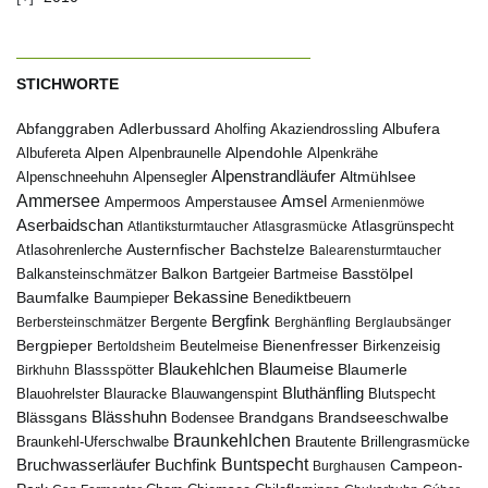
STICHWORTE
Abfanggraben
Albufera
Adlerbussard
Aholfing
Akaziendrossling
Alpen
Albufereta
Alpenbraunelle
Alpendohle
Alpenkrähe
Alpenstrandläufer
Alpenschneehuhn
Alpensegler
Altmühlsee
Ammersee
Amsel
Ampermoos
Amperstausee
Armenienmöwe
Aserbaidschan
Atlantiksturmtaucher
Atlasgrasmücke
Atlasgrünspecht
Austernfischer
Bachstelze
Atlasohrenlerche
Balearensturmtaucher
Balkon
Basstölpel
Balkansteinschmätzer
Bartgeier
Bartmeise
Bekassine
Baumfalke
Baumpieper
Benediktbeuern
Bergfink
Berbersteinschmätzer
Bergente
Berghänfling
Berglaubsänger
Bergpieper
Bienenfresser
Beutelmeise
Bertoldsheim
Birkenzeisig
Blaumeise
Blaukehlchen
Blaumerle
Birkhuhn
Blassspötter
Bluthänfling
Blauohrelster
Blauracke
Blutspecht
Blauwangenspint
Blässhuhn
Brandseeschwalbe
Blässgans
Brandgans
Bodensee
Braunkehlchen
Brillengrasmücke
Braunkehl-Uferschwalbe
Brautente
Bruchwasserläufer
Buchfink
Buntspecht
Campeon-
Burghausen