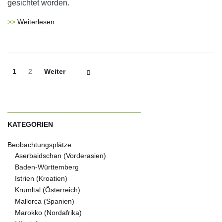
gesichtet worden.
Weiterlesen
Beitrags-
Seite
Seite
1
2
Weiter
Navigation
KATEGORIEN
Beobachtungsplätze
Aserbaidschan (Vorderasien)
Baden-Württemberg
Istrien (Kroatien)
Krumltal (Österreich)
Mallorca (Spanien)
Marokko (Nordafrika)