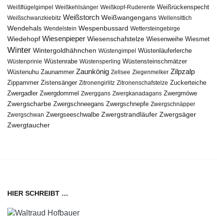
Weißflügelgimpel
Weißkehlsänger
Weißkopf-Ruderente
Weißrückenspecht
Weißstorch
Weißwangengans
Weißschwanzkiebitz
Wellensittich
Wendehals
Wespenbussard
Wendelstein
Wettersteingebirge
Wiedehopf
Wiesenpieper
Wiesenschafstelze
Wiesmet
Wiesenweihe
Winter
Wintergoldhähnchen
Wüstenläuferlerche
Wüstengimpel
Wüstenprinie
Wüstenrabe
Wüstensperling
Wüstensteinschmätzer
Zaunkönig
Zilpzalp
Zaunammer
Wüstenuhu
Zellsee
Ziegenmelker
Zippammer
Zistensänger
Zuckerteiche
Zitronengirlitz
Zitronenschafstelze
Zwergdommel
Zwergmöwe
Zwergadler
Zwerggans
Zwergkanadagans
Zwergscharbe
Zwergschneegans
Zwergschnepfe
Zwergschnäpper
Zwergstrandläufer
Zwergseeschwalbe
Zwergsäger
Zwergschwan
Zwergtaucher
HIER SCHREIBT …