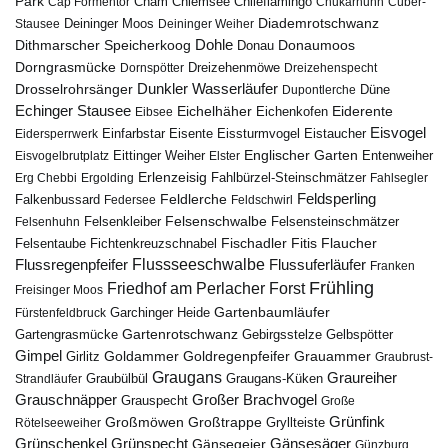
Park
Chiemsee
Chileflamingo
Cap Formentor
Cham
Chukarhuhn
Cúber-
Diademrotschwanz
Stausee
Deininger Moos
Deininger Weiher
Dohle
Dithmarscher Speicherkoog
Donau
Donaumoos
Dorngrasmücke
Dornspötter
Dreizehenmöwe
Dreizehenspecht
Drosselrohrsänger
Dunkler Wasserläufer
Düne
Dupontlerche
Echinger Stausee
Eichelhäher
Eiderente
Eichenkofen
Eibsee
Eisvogel
Eistaucher
Eidersperrwerk
Einfarbstar
Eisente
Eissturmvogel
Englischer Garten
Entenweiher
Eisvogelbrutplatz
Eittinger Weiher
Elster
Erlenzeisig
Fahlbürzel-Steinschmätzer
Erg Chebbi
Ergolding
Fahlsegler
Feldsperling
Feldlerche
Falkenbussard
Federsee
Feldschwirl
Felsenschwalbe
Felsensteinschmätzer
Felsenhuhn
Felsenkleiber
Fischadler
Fitis
Flaucher
Fichtenkreuzschnabel
Felsentaube
Flussregenpfeifer
Flussseeschwalbe
Flussuferläufer
Franken
Frühling
Friedhof am Perlacher Forst
Freisinger Moos
Gartenbaumläufer
Garchinger Heide
Fürstenfeldbruck
Gartenrotschwanz
Gartengrasmücke
Gebirgsstelze
Gelbspötter
Gimpel
Goldammer
Goldregenpfeifer
Girlitz
Grauammer
Graubrust-
Graugans
Graureiher
Graubülbül
Graugans-Küken
Strandläufer
Grauschnäpper
Großer Brachvogel
Grauspecht
Große
Grünfink
Großmöwen
Großtrappe
Rötelseeweiher
Gryllteiste
Gänsesäger
Grünschenkel
Grünspecht
Gänsegeier
Günzburg