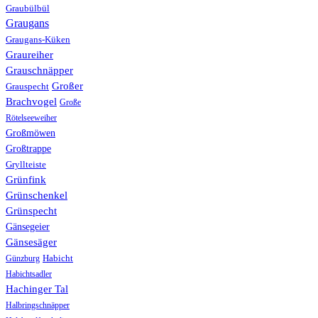
Graubülbül
Graugans
Graugans-Küken
Graureiher
Grauschnäpper
Großer
Grauspecht
Brachvogel
Große
Rötelseeweiher
Großmöwen
Großtrappe
Gryllteiste
Grünfink
Grünschenkel
Grünspecht
Gänsegeier
Gänsesäger
Günzburg
Habicht
Habichtsadler
Hachinger Tal
Halbringschnäpper