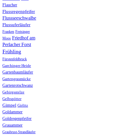
Flaucher
Flussregenpfeifer
Flussseeschwalbe
Flussuferläufer
Franken
Freisinger
Friedhof am
Moos
Perlacher Forst
Frühling
Fürstenfeldbruck
Garchinger Heide
Gartenbaumläufer
Gartengrasmücke
Gartenrotschwanz
Gebirgsstelze
Gelbspötter
Gimpel
Girlitz
Goldammer
Goldregenpfeifer
Grauammer
Graubrust-Strandläufer