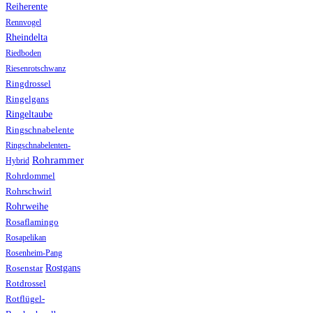
Reiherente
Rennvogel
Rheindelta
Riedboden
Riesenrotschwanz
Ringdrossel
Ringelgans
Ringeltaube
Ringschnabelente
Ringschnabelenten-
Rohrammer
Hybrid
Rohrdommel
Rohrschwirl
Rohrweihe
Rosaflamingo
Rosapelikan
Rosenheim-Pang
Rostgans
Rosenstar
Rotdrossel
Rotflügel-