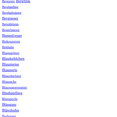
Bergfink
Bergente
Berghänfling
Berglaubsänger
Bergpieper
Bertoldsheim
Beutelmeise
Bienenfresser
Birkenzeisig
Birkhuhn
Blassspötter
Blaukehlchen
Blaumeise
Blaumerle
Blauohrelster
Blauracke
Blauwangenspint
Bluthänfling
Blutspecht
Blässgans
Blässhuhn
Bodensee