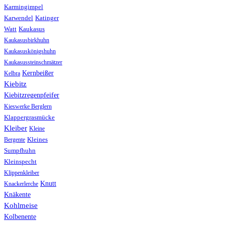
Karmingimpel
Karwendel
Katinger
Watt
Kaukasus
Kaukasusbirkhuhn
Kaukasuskönigshuhn
Kaukasussteinschmätzer
Kernbeißer
Kelbra
Kiebitz
Kiebitzregenpfeifer
Kieswerke Berglern
Klappergrasmücke
Kleiber
Kleine
Bergente
Kleines
Sumpfhuhn
Kleinspecht
Klippenkleiber
Knutt
Knackerlerche
Knäkente
Kohlmeise
Kolbenente