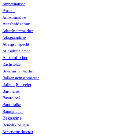
Amperstausee
Amsel
Armenienmöwe
Aserbaidschan
Atlantiksturmtaucher
Atlasgrasmücke
Atlasgrünspecht
Atlasohrenlerche
Austernfischer
Bachstelze
Balearensturmtaucher
Balkansteinschmätzer
Balkon
Bartgeier
Bartmeise
Basstölpel
Baumfalke
Baumpieper
Bekassine
Benediktbeuern
Berbersteinschmätzer