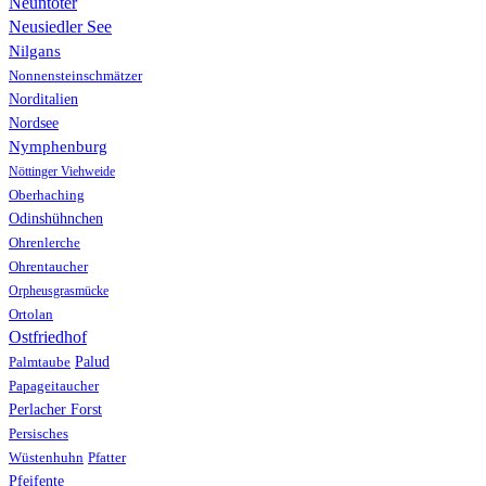
Neuntöter
Neusiedler See
Nilgans
Nonnensteinschmätzer
Norditalien
Nordsee
Nymphenburg
Nöttinger Viehweide
Oberhaching
Odinshühnchen
Ohrenlerche
Ohrentaucher
Orpheusgrasmücke
Ortolan
Ostfriedhof
Palud
Palmtaube
Papageitaucher
Perlacher Forst
Persisches
Wüstenhuhn
Pfatter
Pfeifente