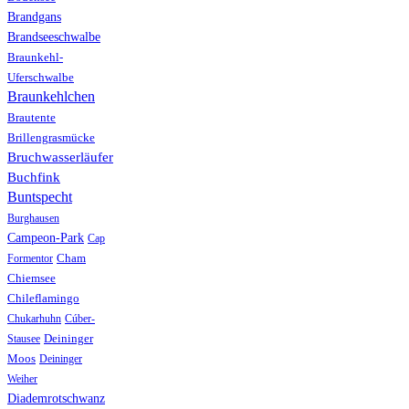
Brandgans
Brandseeschwalbe
Braunkehl-
Uferschwalbe
Braunkehlchen
Brautente
Brillengrasmücke
Bruchwasserläufer
Buchfink
Buntspecht
Burghausen
Campeon-Park
Cap
Formentor
Cham
Chiemsee
Chileflamingo
Chukarhuhn
Cúber-
Stausee
Deininger
Moos
Deininger
Weiher
Diademrotschwanz