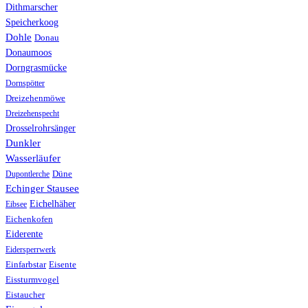
Dithmarscher
Speicherkoog
Dohle
Donau
Donaumoos
Dorngrasmücke
Dornspötter
Dreizehenmöwe
Dreizehenspecht
Drosselrohrsänger
Dunkler
Wasserläufer
Düne
Dupontlerche
Echinger Stausee
Eichelhäher
Eibsee
Eichenkofen
Eiderente
Eidersperrwerk
Einfarbstar
Eisente
Eissturmvogel
Eistaucher