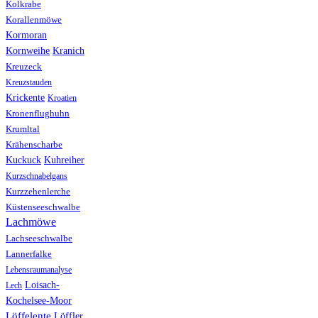
Kolkrabe
Korallenmöwe
Kormoran
Kranich
Kornweihe
Kreuzeck
Kreuzstauden
Krickente
Kroatien
Kronenflughuhn
Krumltal
Krähenscharbe
Kuhreiher
Kuckuck
Kurzschnabelgans
Kurzzehenlerche
Küstenseeschwalbe
Lachmöwe
Lachseeschwalbe
Lannerfalke
Lebensraumanalyse
Loisach-
Lech
Kochelsee-Moor
Löffelente
Löffler