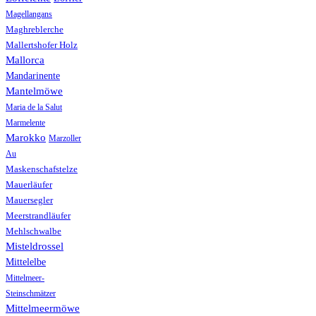
Magellangans
Maghreblerche
Mallertshofer Holz
Mallorca
Mandarinente
Mantelmöwe
Maria de la Salut
Marmelente
Marokko
Marzoller
Au
Maskenschafstelze
Mauerläufer
Mauersegler
Meerstrandläufer
Mehlschwalbe
Misteldrossel
Mittelelbe
Mittelmeer-
Steinschmätzer
Mittelmeermöwe