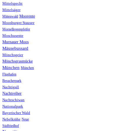
Mittelspecht
Mittelsäger
Moorente
Mittenwald
Moosburger Stausee
Mornellregenpfeifer
Moschusente
Murnauer Moos
Mäusebussard
Mönchsgeier
Mönchsgrasmücke
München
München
Flughafen
Besucherpark
Nachtigall
Nachtreiher
Nachtschiwan
Nationalpark
Bayerischer Wald
Nebelkrähe
Neue
Südfriedhof