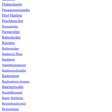
Pfuhlschnepfe
Pharaonenziegenmelker
Pirol
Plattling
Prachttaucher
Purpurhuhn
Purpurreiher
Rabenkrähe
Raisting
Rallenreiher
Rambower Moor
Raublinger
Stammbeckenmoore
Raubseeschwalbe
Raubwürger
Raubwürger elegans
Rauchschwalbe
Raufußbussard
Rebhuhn
Rauris
Regenbrachvogel
Regentalaue