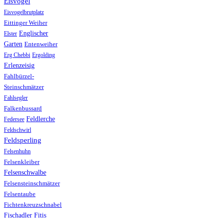
Eisvogel
Eisvogelbrutplatz
Eittinger Weiher
Englischer
Elster
Garten
Entenweiher
Erg Chebbi
Ergolding
Erlenzeisig
Fahlbürzel-
Steinschmätzer
Fahlsegler
Falkenbussard
Feldlerche
Federsee
Feldschwirl
Feldsperling
Felsenhuhn
Felsenkleiber
Felsenschwalbe
Felsensteinschmätzer
Felsentaube
Fichtenkreuzschnabel
Fischadler
Fitis