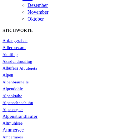
Dezember
November
Oktober
STICHWORTE
Abfanggraben
Adlerbussard
Aholfing
Akaziendrossling
Albufera
Albufereta
Alpen
Alpenbraunelle
Alpendohle
Alpenkrähe
Alpenschneehuhn
Alpensegler
Alpenstrandläufer
Altmühlsee
Ammersee
Ampermoos