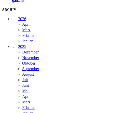
ganz nah
ARCHIV
2026
April
März
Februar
Januar
2025
Dezember
November
Oktober
September
August
Juli
Juni
Mai
April
März
Februar