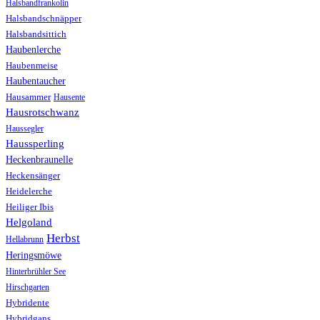
Halsbandfrankolin
Halsbandschnäpper
Halsbandsittich
Haubenlerche
Haubenmeise
Haubentaucher
Hausammer
Hausente
Hausrotschwanz
Haussegler
Haussperling
Heckenbraunelle
Heckensänger
Heidelerche
Heiliger Ibis
Helgoland
Herbst
Hellabrunn
Heringsmöwe
Hinterbrühler See
Hirschgarten
Hybridente
Hybridgans