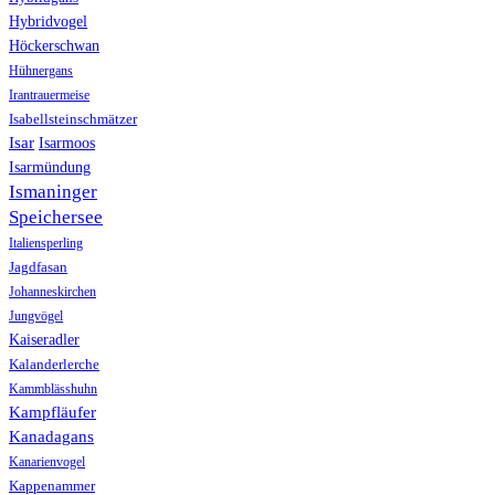
Hybridvogel
Höckerschwan
Hühnergans
Irantrauermeise
Isabellsteinschmätzer
Isar
Isarmoos
Isarmündung
Ismaninger
Speichersee
Italiensperling
Jagdfasan
Johanneskirchen
Jungvögel
Kaiseradler
Kalanderlerche
Kammblässhuhn
Kampfläufer
Kanadagans
Kanarienvogel
Kappenammer