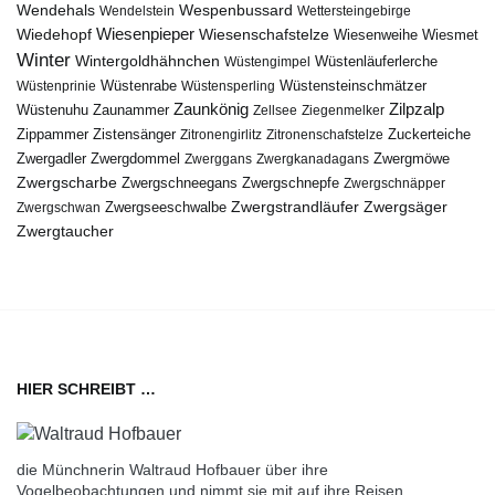
Wendehals
Wespenbussard
Wendelstein
Wettersteingebirge
Wiedehopf
Wiesenpieper
Wiesenschafstelze
Wiesmet
Wiesenweihe
Winter
Wintergoldhähnchen
Wüstenläuferlerche
Wüstengimpel
Wüstenprinie
Wüstenrabe
Wüstensperling
Wüstensteinschmätzer
Zaunkönig
Zilpzalp
Zaunammer
Wüstenuhu
Zellsee
Ziegenmelker
Zippammer
Zistensänger
Zuckerteiche
Zitronengirlitz
Zitronenschafstelze
Zwergdommel
Zwergmöwe
Zwergadler
Zwerggans
Zwergkanadagans
Zwergscharbe
Zwergschneegans
Zwergschnepfe
Zwergschnäpper
Zwergstrandläufer
Zwergseeschwalbe
Zwergsäger
Zwergschwan
Zwergtaucher
HIER SCHREIBT …
die Münchnerin Waltraud Hofbauer über ihre
Vogelbeobachtungen und nimmt sie mit auf ihre Reisen.