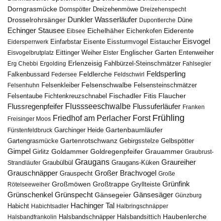
Dorngrasmücke
Dornspötter
Dreizehenmöwe
Dreizehenspecht
Drosselrohrsänger
Dunkler Wasserläufer
Düne
Dupontlerche
Echinger Stausee
Eichelhäher
Eiderente
Eichenkofen
Eibsee
Eisvogel
Eistaucher
Eidersperrwerk
Einfarbstar
Eisente
Eissturmvogel
Englischer Garten
Entenweiher
Eisvogelbrutplatz
Eittinger Weiher
Elster
Erlenzeisig
Fahlbürzel-Steinschmätzer
Erg Chebbi
Ergolding
Fahlsegler
Feldsperling
Feldlerche
Falkenbussard
Federsee
Feldschwirl
Felsenschwalbe
Felsensteinschmätzer
Felsenhuhn
Felsenkleiber
Fischadler
Fitis
Flaucher
Fichtenkreuzschnabel
Felsentaube
Flussregenpfeifer
Flussseeschwalbe
Flussuferläufer
Franken
Frühling
Friedhof am Perlacher Forst
Freisinger Moos
Gartenbaumläufer
Garchinger Heide
Fürstenfeldbruck
Gartenrotschwanz
Gartengrasmücke
Gebirgsstelze
Gelbspötter
Gimpel
Goldammer
Goldregenpfeifer
Girlitz
Grauammer
Graubrust-
Graugans
Graureiher
Graubülbül
Graugans-Küken
Strandläufer
Grauschnäpper
Großer Brachvogel
Grauspecht
Große
Grünfink
Großmöwen
Großtrappe
Rötelseeweiher
Gryllteiste
Gänsesäger
Grünschenkel
Grünspecht
Gänsegeier
Günzburg
Hachinger Tal
Habicht
Habichtsadler
Halbringschnäpper
Haubenlerche
Halsbandfrankolin
Halsbandschnäpper
Halsbandsittich