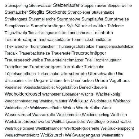
Steinwälzer
Stelzenläufer
Steinsperling
Steppenmöwe
Steppenweihe
Stieglitz
Stockente
Sterntaucher
Strandpieper
Straßentaube
Sturmmöwe
Sumpfmeise
Streifengans
Sumpfläufer
Stummellerche
Sumpfrohrsänger
Säbelschnäbler
Sylt
Tafelente
Sumpfohreule
Teichhuhn
Tannenmeise
Taigazilpzalp
Tamariskengrasmücke
Teichrohrsänger
Teichwasserläufer
Temminckstrandläufer
Theklalerche
Thunbergschafstelze
Thorshühnchen
Thungbergschafstelze
Trauerschnäpper
Tordalk
Trauerbachstelze
Trauerente
Trauerseeschwalbe
Trauersteinschmätzer
Triel
Tropfenflughuhn
Turmfalke
Trottellumme
Tundrasaatgans
Turteltaube
Uferschnepfe
Tüpfelsumpfhuhn
Uferschwalbe
Türkentaube
Uhu
Urlaub
Ungarn
Unterer Inn
Vogelhaus
Ultramarinmeise
Unterfranken
Vogelstation Benediktbeuern
Vogelinsel
Vogelschutzgebiet
Wacholderdrossel
Wacholderlaubsänger
Wachtel
Wachtelkönig
Waldkauz
Waldohreule
Waldrapp
Wagbachniederung
Waldbaumläufer
Wales
Wanderfalke
Waldschnepfe
Waldwasserläufer
Wank
Wasseramsel
Wasserralle
Weidenmeise
Weidensperling
Weilheim
Weißbart-Seeschwalbe
Weißbartgrasmücke
Weißflügel-Seeschwalbe
Weißflügelgimpel
Weißkehlsänger
Weißkopf-Ruderente
Weißrückenspecht
Weißstorch
Weißwangengans
Weißschwanzkiebitz
Wellensittich