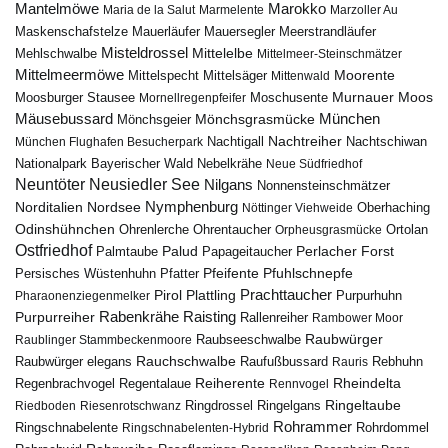
Marokko
Mantelmöwe
Maria de la Salut
Marmelente
Marzoller Au
Maskenschafstelze
Mauersegler
Mauerläufer
Meerstrandläufer
Misteldrossel
Mehlschwalbe
Mittelelbe
Mittelmeer-Steinschmätzer
Mittelmeermöwe
Mittelsäger
Moorente
Mittelspecht
Mittenwald
Murnauer Moos
Moosburger Stausee
Mornellregenpfeifer
Moschusente
Mäusebussard
München
Mönchsgeier
Mönchsgrasmücke
Nachtreiher
Nachtigall
München Flughafen Besucherpark
Nachtschiwan
Nebelkrähe
Nationalpark Bayerischer Wald
Neue Südfriedhof
Neuntöter
Neusiedler See
Nilgans
Nonnensteinschmätzer
Nymphenburg
Norditalien
Nordsee
Nöttinger Viehweide
Oberhaching
Odinshühnchen
Ohrentaucher
Ortolan
Ohrenlerche
Orpheusgrasmücke
Ostfriedhof
Palud
Palmtaube
Papageitaucher
Perlacher Forst
Pfuhlschnepfe
Pfeifente
Persisches Wüstenhuhn
Pfatter
Pirol
Prachttaucher
Plattling
Purpurhuhn
Pharaonenziegenmelker
Rabenkrähe
Purpurreiher
Raisting
Rallenreiher
Rambower Moor
Raubwürger
Raubseeschwalbe
Raublinger Stammbeckenmoore
Rauchschwalbe
Raubwürger elegans
Rebhuhn
Raufußbussard
Rauris
Reiherente
Rheindelta
Regenbrachvogel
Regentalaue
Rennvogel
Ringeltaube
Ringdrossel
Ringelgans
Riedboden
Riesenrotschwanz
Rohrammer
Ringschnabelente
Ringschnabelenten-Hybrid
Rohrdommel