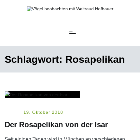
Springe
zum
Inhalt
Vögel beobachten mit Waltraud Hofbauer
Schlagwort:
Rosapelikan
19. Oktober 2018
Der Rosapelikan von der Isar
Seit einigen Tagen wird in München an verschiedenen