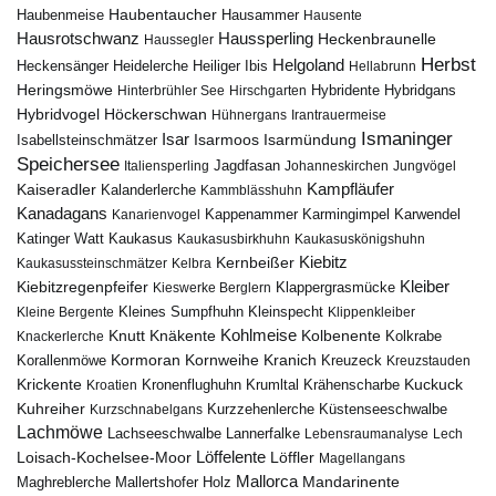
Haubentaucher
Haubenmeise
Hausammer
Hausente
Hausrotschwanz
Haussperling
Heckenbraunelle
Haussegler
Herbst
Helgoland
Heidelerche
Heiliger Ibis
Heckensänger
Hellabrunn
Heringsmöwe
Hybridgans
Hinterbrühler See
Hirschgarten
Hybridente
Höckerschwan
Hybridvogel
Hühnergans
Irantrauermeise
Ismaninger
Isar
Isarmündung
Isabellsteinschmätzer
Isarmoos
Speichersee
Italiensperling
Jagdfasan
Johanneskirchen
Jungvögel
Kampfläufer
Kaiseradler
Kalanderlerche
Kammblässhuhn
Kanadagans
Karmingimpel
Karwendel
Kanarienvogel
Kappenammer
Katinger Watt
Kaukasus
Kaukasusbirkhuhn
Kaukasuskönigshuhn
Kiebitz
Kernbeißer
Kaukasussteinschmätzer
Kelbra
Kiebitzregenpfeifer
Kleiber
Klappergrasmücke
Kieswerke Berglern
Kleines Sumpfhuhn
Kleinspecht
Kleine Bergente
Klippenkleiber
Kohlmeise
Knutt
Knäkente
Kolbenente
Knackerlerche
Kolkrabe
Kormoran
Kornweihe
Kranich
Kreuzeck
Korallenmöwe
Kreuzstauden
Krickente
Kuckuck
Kroatien
Kronenflughuhn
Krumltal
Krähenscharbe
Kuhreiher
Küstenseeschwalbe
Kurzschnabelgans
Kurzzehenlerche
Lachmöwe
Lannerfalke
Lachseeschwalbe
Lebensraumanalyse
Lech
Löffelente
Löffler
Loisach-Kochelsee-Moor
Magellangans
Mallorca
Mandarinente
Maghreblerche
Mallertshofer Holz