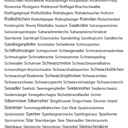
Rohrweihe
Rohrschwirl
Rosaflamingo
Rosapelikan
Rosenheim-Pang
Rostgans
Rotdrossel
Rosenstar
Rotflügel-Brachschwalbe
Rotfußfalke
Rothalsgans
Rothalstaucher
Rotflügelgimpel
Rothuhn
Rotkehlchen
Rotmilan
Rotschenkel
Rotkopfwürger
Rotkehlpieper
Saatkrähe
Rovinj
Rotstirngirlitz
Rötelfalke
Saalach
Saharagrasmücke
Saharasteinschmätzer
Saharakragentrappe
Saharaohrenlerche
Samtente
Sanderling
Samtkopf-Grasmücke
Sandflughuhn
Sandlerche
Sandregenpfeifer
Schellente
Schelladler
Schikrasperber
Schilfrohrsänger
Schlangenadler
Schlagschwirl
Schmarotzerraubmöwe
Schnatterente
Schmutzgeier
Schneeammer
Schneesperling
Schwanzmeise
Schwarzbrauenalbatros
Schreiadler
Schurrsee
Schwarzkehlchen
Schwarzhalstaucher
Schwarzflügel-Brachschwalbe
Schwarzkopfmöwe
Schwarzmilan
Schwarzkopf-Ruderente
Schwarzschwan
Schwarzspecht
Schwarzstirnwürger
Schwarzstorch
Seeadler
Seidenreiher
Seeregenpfeifer
Seeholz
Seidenschwanz
Seidensänger
Sichelstrandläufer
Senegaltschagra
Sichler
Silbermöwe
Silberreiher
Singdrossel
Singschwan
Skomer Island
Sommer
Sommergoldhähnchen
Son Real
Spatelraubmöwe
Sperber
Sperbergrasmücke
Spießente
Spatzenplatz
Sperlingskauz
Star
Starnberger See
Steinadler
Spornammer
Steinbraunelle
Steinschmätzer
Steinkauz
Steinrötel
Steinlerche
Steinortolan