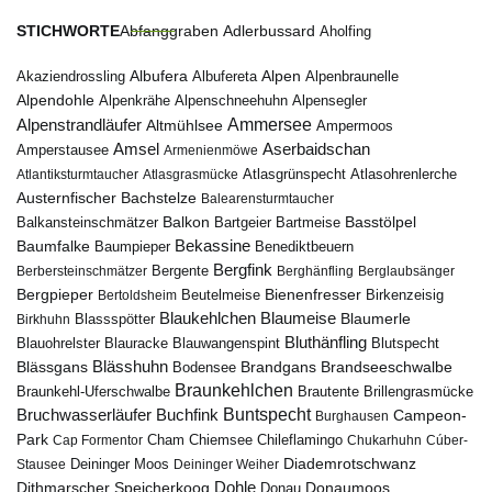
STICHWORTE
Abfanggraben
Adlerbussard
Aholfing
Albufera
Alpen
Albufereta
Alpenbraunelle
Akaziendrossling
Alpendohle
Alpenkrähe
Alpenschneehuhn
Alpensegler
Ammersee
Alpenstrandläufer
Altmühlsee
Ampermoos
Amsel
Aserbaidschan
Amperstausee
Armenienmöwe
Atlantiksturmtaucher
Atlasgrasmücke
Atlasgrünspecht
Atlasohrenlerche
Austernfischer
Bachstelze
Balearensturmtaucher
Balkon
Basstölpel
Balkansteinschmätzer
Bartgeier
Bartmeise
Bekassine
Baumfalke
Baumpieper
Benediktbeuern
Bergfink
Berbersteinschmätzer
Bergente
Berghänfling
Berglaubsänger
Bergpieper
Bienenfresser
Beutelmeise
Bertoldsheim
Birkenzeisig
Blaumeise
Blaukehlchen
Blaumerle
Birkhuhn
Blassspötter
Bluthänfling
Blauohrelster
Blauracke
Blutspecht
Blauwangenspint
Blässhuhn
Brandseeschwalbe
Blässgans
Brandgans
Bodensee
Braunkehlchen
Brillengrasmücke
Braunkehl-Uferschwalbe
Brautente
Bruchwasserläufer
Buchfink
Buntspecht
Campeon-
Burghausen
Park
Chiemsee
Chileflamingo
Cap Formentor
Cham
Chukarhuhn
Cúber-
Diademrotschwanz
Stausee
Deininger Moos
Deininger Weiher
Dohle
Dithmarscher Speicherkoog
Donau
Donaumoos