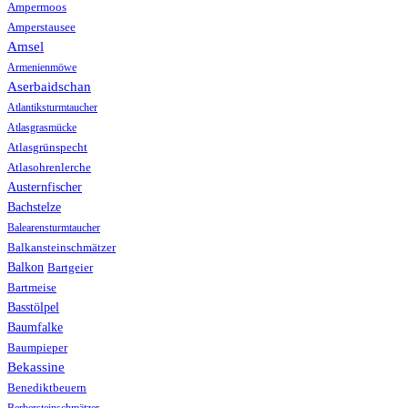
Ampermoos
Amperstausee
Amsel
Armenienmöwe
Aserbaidschan
Atlantiksturmtaucher
Atlasgrasmücke
Atlasgrünspecht
Atlasohrenlerche
Austernfischer
Bachstelze
Balearensturmtaucher
Balkansteinschmätzer
Balkon
Bartgeier
Bartmeise
Basstölpel
Baumfalke
Baumpieper
Bekassine
Benediktbeuern
Berbersteinschmätzer