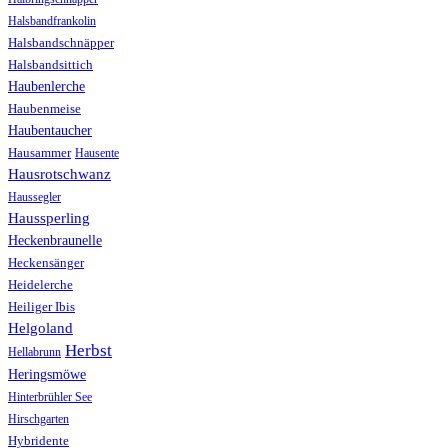
Halsbandfrankolin
Halsbandschnäpper
Halsbandsittich
Haubenlerche
Haubenmeise
Haubentaucher
Hausammer
Hausente
Hausrotschwanz
Haussegler
Haussperling
Heckenbraunelle
Heckensänger
Heidelerche
Heiliger Ibis
Helgoland
Herbst
Hellabrunn
Heringsmöwe
Hinterbrühler See
Hirschgarten
Hybridente