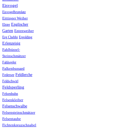
Eisvogel
Eisvogelbrutplatz
Eittinger Weiher
Englischer
Elster
Garten
Entenweiher
Erg Chebbi
Ergolding
Erlenzeisig
Fahlbürzel-
Steinschmätzer
Fahlsegler
Falkenbussard
Feldlerche
Federsee
Feldschwirl
Feldsperling
Felsenhuhn
Felsenkleiber
Felsenschwalbe
Felsensteinschmätzer
Felsentaube
Fichtenkreuzschnabel