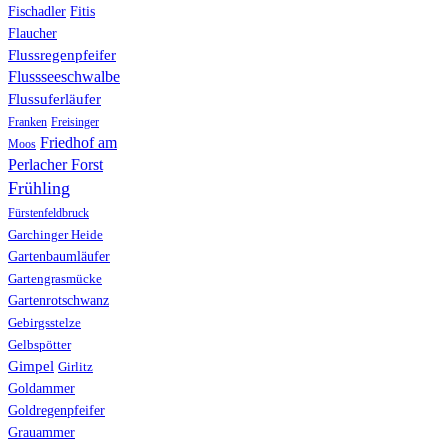
Fischadler
Fitis
Flaucher
Flussregenpfeifer
Flussseeschwalbe
Flussuferläufer
Franken
Freisinger
Friedhof am
Moos
Perlacher Forst
Frühling
Fürstenfeldbruck
Garchinger Heide
Gartenbaumläufer
Gartengrasmücke
Gartenrotschwanz
Gebirgsstelze
Gelbspötter
Gimpel
Girlitz
Goldammer
Goldregenpfeifer
Grauammer