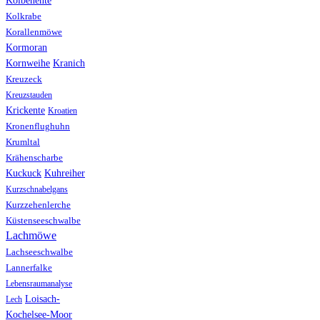
Kolkrabe
Korallenmöwe
Kormoran
Kranich
Kornweihe
Kreuzeck
Kreuzstauden
Krickente
Kroatien
Kronenflughuhn
Krumltal
Krähenscharbe
Kuhreiher
Kuckuck
Kurzschnabelgans
Kurzzehenlerche
Küstenseeschwalbe
Lachmöwe
Lachseeschwalbe
Lannerfalke
Lebensraumanalyse
Loisach-
Lech
Kochelsee-Moor