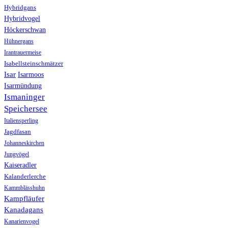
Hybridgans
Hybridvogel
Höckerschwan
Hühnergans
Irantrauermeise
Isabellsteinschmätzer
Isar
Isarmoos
Isarmündung
Ismaninger
Speichersee
Italiensperling
Jagdfasan
Johanneskirchen
Jungvögel
Kaiseradler
Kalanderlerche
Kammblässhuhn
Kampfläufer
Kanadagans
Kanarienvogel