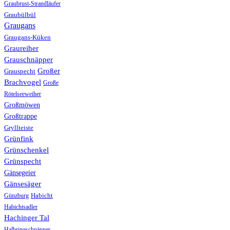
Graubrust-Strandläufer
Graubülbül
Graugans
Graugans-Küken
Graureiher
Grauschnäpper
Großer
Grauspecht
Brachvogel
Große
Rötelseeweiher
Großmöwen
Großtrappe
Gryllteiste
Grünfink
Grünschenkel
Grünspecht
Gänsegeier
Gänsesäger
Günzburg
Habicht
Habichtsadler
Hachinger Tal
Halbringschnäpper