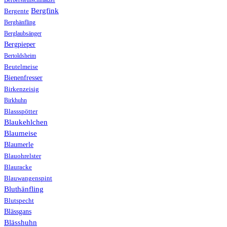
Bergfink
Bergente
Berghänfling
Berglaubsänger
Bergpieper
Bertoldsheim
Beutelmeise
Bienenfresser
Birkenzeisig
Birkhuhn
Blassspötter
Blaukehlchen
Blaumeise
Blaumerle
Blauohrelster
Blauracke
Blauwangenspint
Bluthänfling
Blutspecht
Blässgans
Blässhuhn