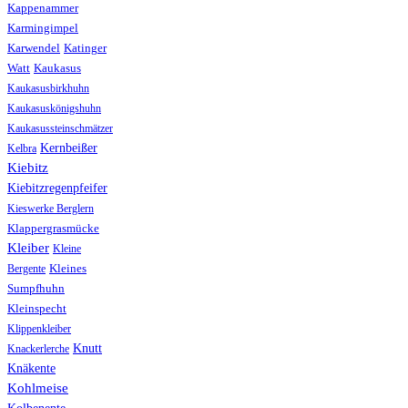
Kappenammer
Karmingimpel
Karwendel
Katinger
Watt
Kaukasus
Kaukasusbirkhuhn
Kaukasuskönigshuhn
Kaukasussteinschmätzer
Kernbeißer
Kelbra
Kiebitz
Kiebitzregenpfeifer
Kieswerke Berglern
Klappergrasmücke
Kleiber
Kleine
Bergente
Kleines
Sumpfhuhn
Kleinspecht
Klippenkleiber
Knutt
Knackerlerche
Knäkente
Kohlmeise
Kolbenente