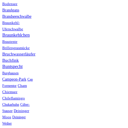
Bodensee
Brandgans
Brandseeschwalbe
Braunkehl-
Uferschwalbe
Braunkehlchen
Brautente
Brillengrasmücke
Bruchwasserläufer
Buchfink
Buntspecht
Burghausen
Campeon-Park
Cap
Formentor
Cham
Chiemsee
Chileflamingo
Chukarhuhn
Cúber-
Stausee
Deininger
Moos
Deininger
Weiher