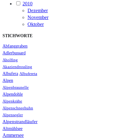
2010
Dezember
November
Oktober
STICHWORTE
Abfanggraben
Adlerbussard
Aholfing
Akaziendrossling
Albufera
Albufereta
Alpen
Alpenbraunelle
Alpendohle
Alpenkrähe
Alpenschneehuhn
Alpensegler
Alpenstrandläufer
Altmühlsee
Ammersee