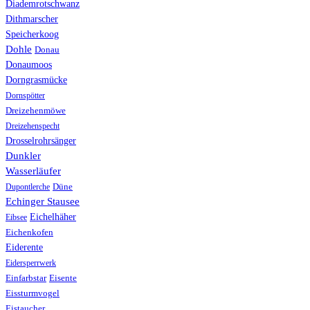
Diademrotschwanz
Dithmarscher
Speicherkoog
Dohle
Donau
Donaumoos
Dorngrasmücke
Dornspötter
Dreizehenmöwe
Dreizehenspecht
Drosselrohrsänger
Dunkler
Wasserläufer
Düne
Dupontlerche
Echinger Stausee
Eichelhäher
Eibsee
Eichenkofen
Eiderente
Eidersperrwerk
Einfarbstar
Eisente
Eissturmvogel
Eistaucher