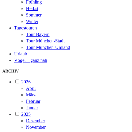
Frühling
Herbst
Sommer
Winter
Tagestouren
Tour Bayern
Tour München-Stadt
Tour München-Umland
Urlaub
Vögel – ganz nah
ARCHIV
2026
April
März
Februar
Januar
2025
Dezember
November