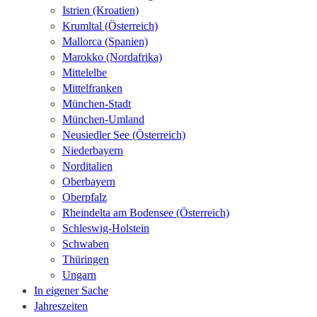
Istrien (Kroatien)
Krumltal (Österreich)
Mallorca (Spanien)
Marokko (Nordafrika)
Mittelelbe
Mittelfranken
München-Stadt
München-Umland
Neusiedler See (Österreich)
Niederbayern
Norditalien
Oberbayern
Oberpfalz
Rheindelta am Bodensee (Österreich)
Schleswig-Holstein
Schwaben
Thüringen
Ungarn
In eigener Sache
Jahreszeiten