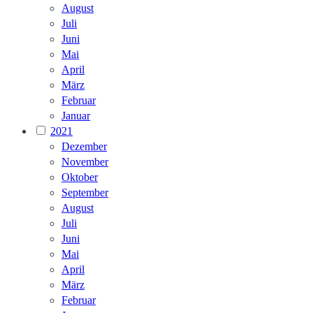
August
Juli
Juni
Mai
April
März
Februar
Januar
2021
Dezember
November
Oktober
September
August
Juli
Juni
Mai
April
März
Februar