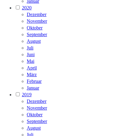
Januar
2020
Dezember
November
Oktober
September
August
Juli
Juni
Mai
April
März
Februar
Januar
2019
Dezember
November
Oktober
September
August
Juli