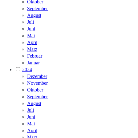
Oktober
September
August
Juli
Juni
Mai
April
März
Februar
Januar
2024
Dezember
November
Oktober
September
August
Juli
Juni
Mai
April
März