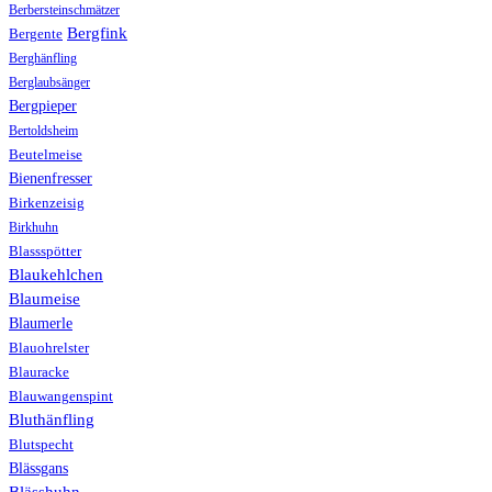
Berbersteinschmätzer
Bergfink
Bergente
Berghänfling
Berglaubsänger
Bergpieper
Bertoldsheim
Beutelmeise
Bienenfresser
Birkenzeisig
Birkhuhn
Blassspötter
Blaukehlchen
Blaumeise
Blaumerle
Blauohrelster
Blauracke
Blauwangenspint
Bluthänfling
Blutspecht
Blässgans
Blässhuhn