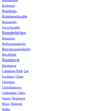
Bodensee
Brandgans
Brandseeschwalbe
Braunkehl-
Uferschwalbe
Braunkehlchen
Brautente
Brillengrasmücke
Bruchwasserläufer
Buchfink
Buntspecht
Burghausen
Campeon-Park
Cap
Formentor
Cham
Chiemsee
Chileflamingo
Chukarhuhn
Cúber-
Stausee
Deininger
Moos
Deininger
Weiher