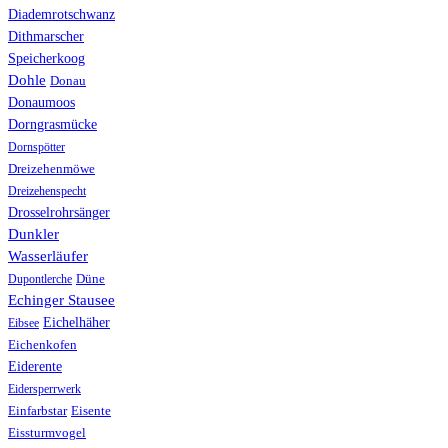
Diademrotschwanz
Dithmarscher
Speicherkoog
Dohle
Donau
Donaumoos
Dorngrasmücke
Dornspötter
Dreizehenmöwe
Dreizehenspecht
Drosselrohrsänger
Dunkler
Wasserläufer
Düne
Dupontlerche
Echinger Stausee
Eichelhäher
Eibsee
Eichenkofen
Eiderente
Eidersperrwerk
Einfarbstar
Eisente
Eissturmvogel