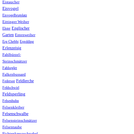
Eistaucher
Eisvogel
Eisvogelbrutplatz
Eittinger Weiher
Englischer
Elster
Garten
Entenweiher
Erg Chebbi
Ergolding
Erlenzeisig
Fahlbürzel-
Steinschmätzer
Fahlsegler
Falkenbussard
Feldlerche
Federsee
Feldschwirl
Feldsperling
Felsenhuhn
Felsenkleiber
Felsenschwalbe
Felsensteinschmätzer
Felsentaube
Fichtenkreuzschnabel