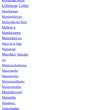
Kochelsee-Moor
Löffelente
Löffler
Magellangans
Maghreblerche
Mallertshofer Holz
Mallorca
Mandarinente
Mantelmöwe
Maria de la Salut
Marmelente
Marokko
Marzoller
Au
Maskenschafstelze
Mauerläufer
Mauersegler
Meerstrandläufer
Mehlschwalbe
Misteldrossel
Mittelelbe
Mittelmeer-
Steinschmätzer