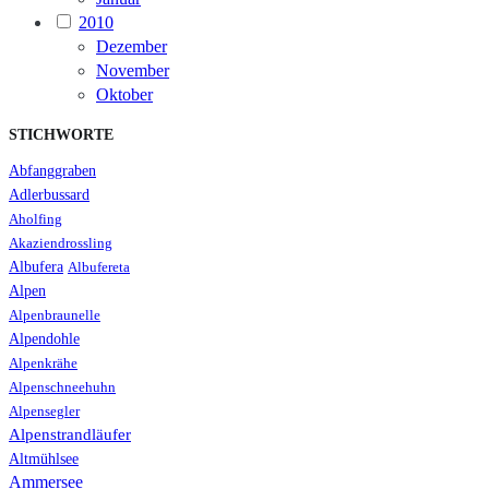
2010
Dezember
November
Oktober
STICHWORTE
Abfanggraben
Adlerbussard
Aholfing
Akaziendrossling
Albufera
Albufereta
Alpen
Alpenbraunelle
Alpendohle
Alpenkrähe
Alpenschneehuhn
Alpensegler
Alpenstrandläufer
Altmühlsee
Ammersee