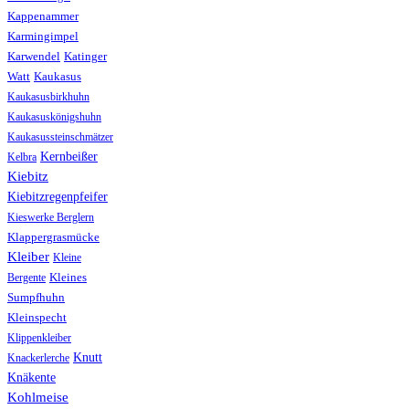
Kappenammer
Karmingimpel
Karwendel
Katinger
Watt
Kaukasus
Kaukasusbirkhuhn
Kaukasuskönigshuhn
Kaukasussteinschmätzer
Kernbeißer
Kelbra
Kiebitz
Kiebitzregenpfeifer
Kieswerke Berglern
Klappergrasmücke
Kleiber
Kleine
Bergente
Kleines
Sumpfhuhn
Kleinspecht
Klippenkleiber
Knutt
Knackerlerche
Knäkente
Kohlmeise