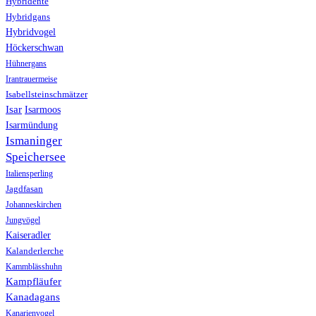
Hybridente
Hybridgans
Hybridvogel
Höckerschwan
Hühnergans
Irantrauermeise
Isabellsteinschmätzer
Isar
Isarmoos
Isarmündung
Ismaninger
Speichersee
Italiensperling
Jagdfasan
Johanneskirchen
Jungvögel
Kaiseradler
Kalanderlerche
Kammblässhuhn
Kampfläufer
Kanadagans
Kanarienvogel