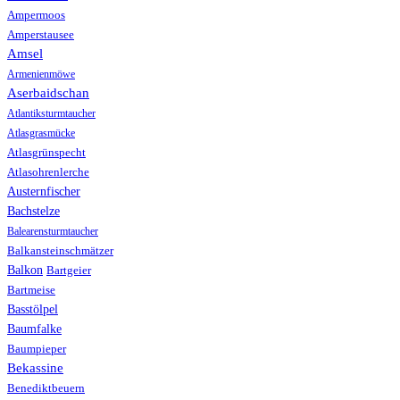
Ampermoos
Amperstausee
Amsel
Armenienmöwe
Aserbaidschan
Atlantiksturmtaucher
Atlasgrasmücke
Atlasgrünspecht
Atlasohrenlerche
Austernfischer
Bachstelze
Balearensturmtaucher
Balkansteinschmätzer
Balkon
Bartgeier
Bartmeise
Basstölpel
Baumfalke
Baumpieper
Bekassine
Benediktbeuern