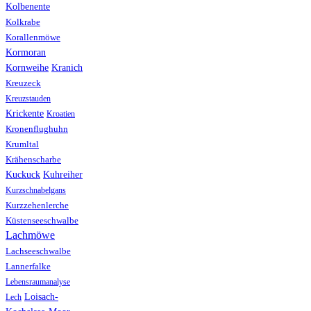
Kolbenente
Kolkrabe
Korallenmöwe
Kormoran
Kranich
Kornweihe
Kreuzeck
Kreuzstauden
Krickente
Kroatien
Kronenflughuhn
Krumltal
Krähenscharbe
Kuhreiher
Kuckuck
Kurzschnabelgans
Kurzzehenlerche
Küstenseeschwalbe
Lachmöwe
Lachseeschwalbe
Lannerfalke
Lebensraumanalyse
Loisach-
Lech