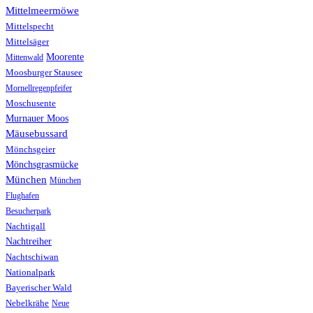
Mittelmeermöwe
Mittelspecht
Mittelsäger
Moorente
Mittenwald
Moosburger Stausee
Mornellregenpfeifer
Moschusente
Murnauer Moos
Mäusebussard
Mönchsgeier
Mönchsgrasmücke
München
München
Flughafen
Besucherpark
Nachtigall
Nachtreiher
Nachtschiwan
Nationalpark
Bayerischer Wald
Nebelkrähe
Neue