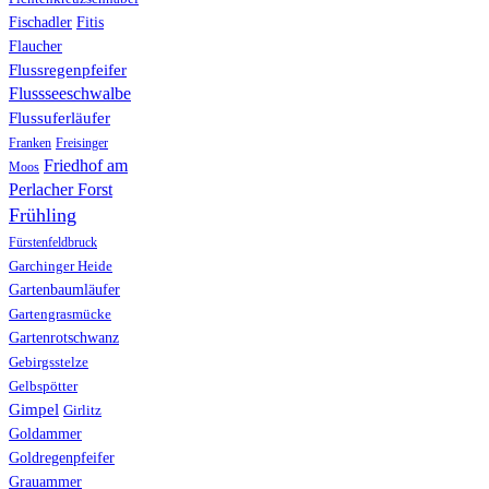
Fischadler
Fitis
Flaucher
Flussregenpfeifer
Flussseeschwalbe
Flussuferläufer
Franken
Freisinger
Friedhof am
Moos
Perlacher Forst
Frühling
Fürstenfeldbruck
Garchinger Heide
Gartenbaumläufer
Gartengrasmücke
Gartenrotschwanz
Gebirgsstelze
Gelbspötter
Gimpel
Girlitz
Goldammer
Goldregenpfeifer
Grauammer