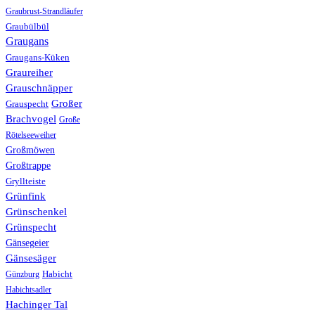
Graubrust-Strandläufer
Graubülbül
Graugans
Graugans-Küken
Graureiher
Grauschnäpper
Großer
Grauspecht
Brachvogel
Große
Rötelseeweiher
Großmöwen
Großtrappe
Gryllteiste
Grünfink
Grünschenkel
Grünspecht
Gänsegeier
Gänsesäger
Günzburg
Habicht
Habichtsadler
Hachinger Tal