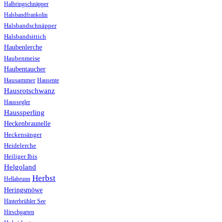
Halbringschnäpper
Halsbandfrankolin
Halsbandschnäpper
Halsbandsittich
Haubenlerche
Haubenmeise
Haubentaucher
Hausammer
Hausente
Hausrotschwanz
Haussegler
Haussperling
Heckenbraunelle
Heckensänger
Heidelerche
Heiliger Ibis
Helgoland
Herbst
Hellabrunn
Heringsmöwe
Hinterbrühler See
Hirschgarten