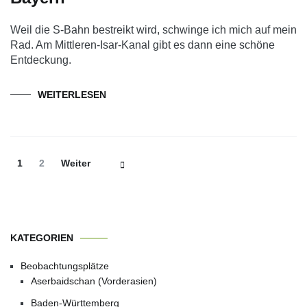
Weil die S-Bahn bestreikt wird, schwinge ich mich auf mein
Rad. Am Mittleren-Isar-Kanal gibt es dann eine schöne
Entdeckung.
WEITERLESEN
Beitrags-
Seite
Seite
1
2
Weiter
Navigation
KATEGORIEN
Beobachtungsplätze
Aserbaidschan (Vorderasien)
Baden-Württemberg