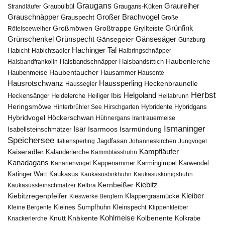
Graugans
Graureiher
Graubülbül
Graugans-Küken
Strandläufer
Grauschnäpper
Großer Brachvogel
Grauspecht
Große
Grünfink
Großmöwen
Großtrappe
Rötelseeweiher
Gryllteiste
Gänsesäger
Grünschenkel
Grünspecht
Gänsegeier
Günzburg
Hachinger Tal
Habicht
Habichtsadler
Halbringschnäpper
Haubenlerche
Halsbandfrankolin
Halsbandschnäpper
Halsbandsittich
Haubentaucher
Haubenmeise
Hausammer
Hausente
Hausrotschwanz
Haussperling
Heckenbraunelle
Haussegler
Herbst
Helgoland
Heidelerche
Heiliger Ibis
Heckensänger
Hellabrunn
Heringsmöwe
Hybridgans
Hinterbrühler See
Hirschgarten
Hybridente
Höckerschwan
Hybridvogel
Hühnergans
Irantrauermeise
Ismaninger
Isar
Isarmündung
Isabellsteinschmätzer
Isarmoos
Speichersee
Italiensperling
Jagdfasan
Johanneskirchen
Jungvögel
Kampfläufer
Kaiseradler
Kalanderlerche
Kammblässhuhn
Kanadagans
Karmingimpel
Karwendel
Kanarienvogel
Kappenammer
Katinger Watt
Kaukasus
Kaukasusbirkhuhn
Kaukasuskönigshuhn
Kiebitz
Kernbeißer
Kaukasussteinschmätzer
Kelbra
Kiebitzregenpfeifer
Kleiber
Klappergrasmücke
Kieswerke Berglern
Kleines Sumpfhuhn
Kleinspecht
Kleine Bergente
Klippenkleiber
Kohlmeise
Knutt
Knäkente
Kolbenente
Knackerlerche
Kolkrabe