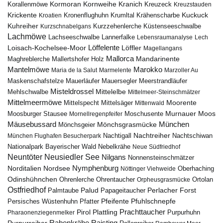
Kormoran
Kornweihe
Kranich
Kreuzeck
Korallenmöwe
Kreuzstauden
Krickente
Kuckuck
Kroatien
Kronenflughuhn
Krumltal
Krähenscharbe
Kuhreiher
Küstenseeschwalbe
Kurzschnabelgans
Kurzzehenlerche
Lachmöwe
Lannerfalke
Lachseeschwalbe
Lebensraumanalyse
Lech
Löffelente
Löffler
Loisach-Kochelsee-Moor
Magellangans
Mallorca
Mandarinente
Maghreblerche
Mallertshofer Holz
Marokko
Mantelmöwe
Maria de la Salut
Marmelente
Marzoller Au
Maskenschafstelze
Mauersegler
Mauerläufer
Meerstrandläufer
Misteldrossel
Mehlschwalbe
Mittelelbe
Mittelmeer-Steinschmätzer
Mittelmeermöwe
Mittelsäger
Moorente
Mittelspecht
Mittenwald
Murnauer Moos
Moosburger Stausee
Mornellregenpfeifer
Moschusente
Mäusebussard
München
Mönchsgeier
Mönchsgrasmücke
Nachtreiher
Nachtigall
München Flughafen Besucherpark
Nachtschiwan
Nebelkrähe
Nationalpark Bayerischer Wald
Neue Südfriedhof
Neuntöter
Neusiedler See
Nilgans
Nonnensteinschmätzer
Nymphenburg
Norditalien
Nordsee
Nöttinger Viehweide
Oberhaching
Odinshühnchen
Ohrentaucher
Ortolan
Ohrenlerche
Orpheusgrasmücke
Ostfriedhof
Palud
Palmtaube
Papageitaucher
Perlacher Forst
Pfuhlschnepfe
Pfeifente
Persisches Wüstenhuhn
Pfatter
Pirol
Prachttaucher
Plattling
Purpurhuhn
Pharaonenziegenmelker
Rabenkrähe