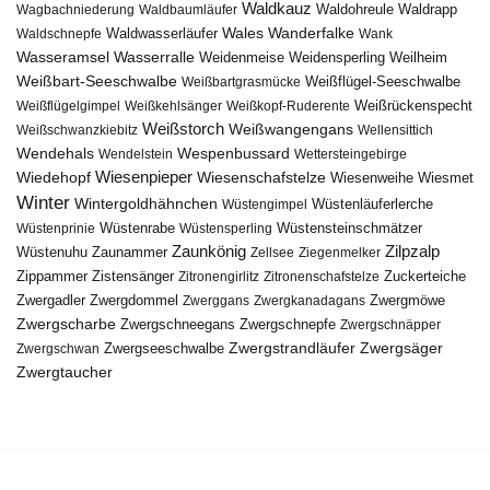
Waldkauz
Waldohreule
Waldrapp
Wagbachniederung
Waldbaumläufer
Wales
Wanderfalke
Waldschnepfe
Waldwasserläufer
Wank
Wasseramsel
Wasserralle
Weidenmeise
Weidensperling
Weilheim
Weißbart-Seeschwalbe
Weißbartgrasmücke
Weißflügel-Seeschwalbe
Weißflügelgimpel
Weißkehlsänger
Weißkopf-Ruderente
Weißrückenspecht
Weißstorch
Weißwangengans
Weißschwanzkiebitz
Wellensittich
Wendehals
Wespenbussard
Wendelstein
Wettersteingebirge
Wiedehopf
Wiesenpieper
Wiesenschafstelze
Wiesmet
Wiesenweihe
Winter
Wintergoldhähnchen
Wüstenläuferlerche
Wüstengimpel
Wüstenprinie
Wüstenrabe
Wüstensperling
Wüstensteinschmätzer
Zaunkönig
Zilpzalp
Zaunammer
Wüstenuhu
Zellsee
Ziegenmelker
Zippammer
Zistensänger
Zuckerteiche
Zitronengirlitz
Zitronenschafstelze
Zwergdommel
Zwergmöwe
Zwergadler
Zwerggans
Zwergkanadagans
Zwergscharbe
Zwergschneegans
Zwergschnepfe
Zwergschnäpper
Zwergstrandläufer
Zwergseeschwalbe
Zwergsäger
Zwergschwan
Zwergtaucher