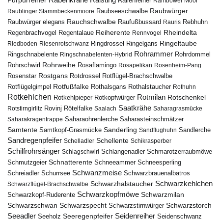
Purpurreiher
Raisting
Rallenreiher
Rambower Moor
Raubwürger
Raubseeschwalbe
Raublinger Stammbeckenmoore
Rauchschwalbe
Raubwürger elegans
Rebhuhn
Raufußbussard
Rauris
Reiherente
Rheindelta
Regenbrachvogel
Regentalaue
Rennvogel
Ringeltaube
Ringdrossel
Ringelgans
Riedboden
Riesenrotschwanz
Rohrammer
Ringschnabelente
Ringschnabelenten-Hybrid
Rohrdommel
Rohrweihe
Rohrschwirl
Rosaflamingo
Rosapelikan
Rosenheim-Pang
Rostgans
Rotdrossel
Rosenstar
Rotflügel-Brachschwalbe
Rotfußfalke
Rothalsgans
Rothalstaucher
Rotflügelgimpel
Rothuhn
Rotkehlchen
Rotmilan
Rotschenkel
Rotkopfwürger
Rotkehlpieper
Saatkrähe
Rovinj
Rotstirngirlitz
Rötelfalke
Saalach
Saharagrasmücke
Saharasteinschmätzer
Saharakragentrappe
Saharaohrenlerche
Samtente
Sanderling
Samtkopf-Grasmücke
Sandflughuhn
Sandlerche
Sandregenpfeifer
Schellente
Schelladler
Schikrasperber
Schilfrohrsänger
Schlangenadler
Schlagschwirl
Schmarotzerraubmöwe
Schnatterente
Schmutzgeier
Schneeammer
Schneesperling
Schwanzmeise
Schwarzbrauenalbatros
Schreiadler
Schurrsee
Schwarzkehlchen
Schwarzhalstaucher
Schwarzflügel-Brachschwalbe
Schwarzkopfmöwe
Schwarzmilan
Schwarzkopf-Ruderente
Schwarzschwan
Schwarzspecht
Schwarzstirnwürger
Schwarzstorch
Seeadler
Seidenreiher
Seeregenpfeifer
Seeholz
Seidenschwanz