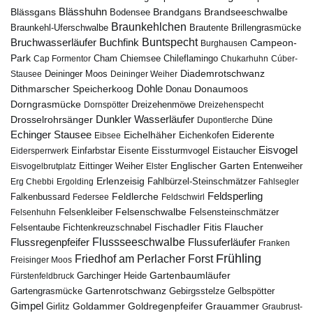
Blässhuhn
Brandseeschwalbe
Blässgans
Brandgans
Bodensee
Braunkehlchen
Brillengrasmücke
Braunkehl-Uferschwalbe
Brautente
Bruchwasserläufer
Buchfink
Buntspecht
Campeon-
Burghausen
Park
Chiemsee
Chileflamingo
Cap Formentor
Cham
Chukarhuhn
Cúber-
Diademrotschwanz
Stausee
Deininger Moos
Deininger Weiher
Dohle
Dithmarscher Speicherkoog
Donau
Donaumoos
Dorngrasmücke
Dornspötter
Dreizehenmöwe
Dreizehenspecht
Drosselrohrsänger
Dunkler Wasserläufer
Düne
Dupontlerche
Echinger Stausee
Eichelhäher
Eiderente
Eichenkofen
Eibsee
Eisvogel
Eistaucher
Eidersperrwerk
Einfarbstar
Eisente
Eissturmvogel
Englischer Garten
Entenweiher
Eisvogelbrutplatz
Eittinger Weiher
Elster
Erlenzeisig
Fahlbürzel-Steinschmätzer
Erg Chebbi
Ergolding
Fahlsegler
Feldsperling
Feldlerche
Falkenbussard
Federsee
Feldschwirl
Felsenschwalbe
Felsensteinschmätzer
Felsenhuhn
Felsenkleiber
Fischadler
Fitis
Flaucher
Fichtenkreuzschnabel
Felsentaube
Flussregenpfeifer
Flussseeschwalbe
Flussuferläufer
Franken
Frühling
Friedhof am Perlacher Forst
Freisinger Moos
Gartenbaumläufer
Garchinger Heide
Fürstenfeldbruck
Gartenrotschwanz
Gartengrasmücke
Gebirgsstelze
Gelbspötter
Gimpel
Goldammer
Goldregenpfeifer
Girlitz
Grauammer
Graubrust-