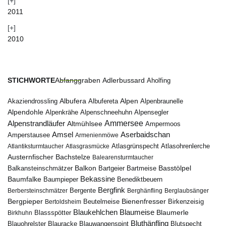
2011
2010
STICHWORTE
Abfanggraben
Adlerbussard
Aholfing
Albufera
Alpen
Albufereta
Alpenbraunelle
Akaziendrossling
Alpendohle
Alpenkrähe
Alpenschneehuhn
Alpensegler
Ammersee
Alpenstrandläufer
Altmühlsee
Ampermoos
Amsel
Aserbaidschan
Amperstausee
Armenienmöwe
Atlantiksturmtaucher
Atlasgrasmücke
Atlasgrünspecht
Atlasohrenlerche
Austernfischer
Bachstelze
Balearensturmtaucher
Balkon
Basstölpel
Balkansteinschmätzer
Bartgeier
Bartmeise
Bekassine
Baumfalke
Baumpieper
Benediktbeuern
Bergfink
Berbersteinschmätzer
Bergente
Berghänfling
Berglaubsänger
Bergpieper
Bienenfresser
Beutelmeise
Bertoldsheim
Birkenzeisig
Blaumeise
Blaukehlchen
Blaumerle
Birkhuhn
Blassspötter
Bluthänfling
Blauohrelster
Blauracke
Blutspecht
Blauwangenspint