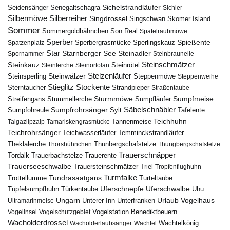
Seidensänger
Sichelstrandläufer
Senegaltschagra
Sichler
Silbermöwe
Silberreiher
Singdrossel
Singschwan
Skomer Island
Sommer
Sommergoldhähnchen
Son Real
Spatelraubmöwe
Sperber
Sperbergrasmücke
Spießente
Spatzenplatz
Sperlingskauz
Star
Starnberger See
Steinadler
Spornammer
Steinbraunelle
Steinschmätzer
Steinkauz
Steinrötel
Steinlerche
Steinortolan
Steinwälzer
Stelzenläufer
Steinsperling
Steppenmöwe
Steppenweihe
Stieglitz
Stockente
Sterntaucher
Strandpieper
Straßentaube
Sturmmöwe
Sumpfmeise
Streifengans
Sumpfläufer
Stummellerche
Sumpfrohrsänger
Säbelschnäbler
Sylt
Tafelente
Sumpfohreule
Teichhuhn
Tannenmeise
Taigazilpzalp
Tamariskengrasmücke
Teichrohrsänger
Teichwasserläufer
Temminckstrandläufer
Theklalerche
Thunbergschafstelze
Thorshühnchen
Thungbergschafstelze
Trauerschnäpper
Tordalk
Trauerbachstelze
Trauerente
Trauerseeschwalbe
Trauersteinschmätzer
Triel
Tropfenflughuhn
Turmfalke
Trottellumme
Tundrasaatgans
Turteltaube
Uferschnepfe
Tüpfelsumpfhuhn
Uferschwalbe
Türkentaube
Uhu
Urlaub
Ungarn
Unterer Inn
Vogelhaus
Ultramarinmeise
Unterfranken
Vogelstation Benediktbeuern
Vogelinsel
Vogelschutzgebiet
Wacholderdrossel
Wacholderlaubsänger
Wachtel
Wachtelkönig