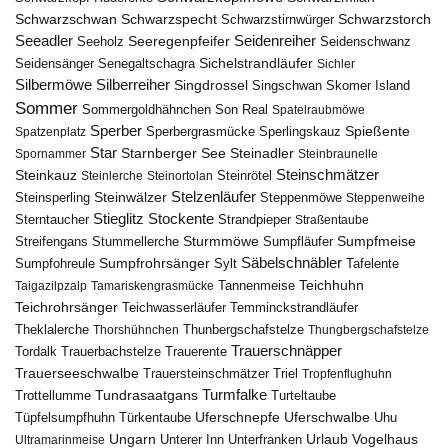
Schwarzschwan
Schwarzspecht
Schwarzstirnwürger
Schwarzstorch
Seeadler
Seidenreiher
Seeregenpfeifer
Seeholz
Seidenschwanz
Seidensänger
Sichelstrandläufer
Senegaltschagra
Sichler
Silbermöwe
Silberreiher
Singdrossel
Singschwan
Skomer Island
Sommer
Sommergoldhähnchen
Son Real
Spatelraubmöwe
Sperber
Sperbergrasmücke
Spießente
Spatzenplatz
Sperlingskauz
Star
Starnberger See
Steinadler
Spornammer
Steinbraunelle
Steinschmätzer
Steinkauz
Steinrötel
Steinlerche
Steinortolan
Steinwälzer
Stelzenläufer
Steinsperling
Steppenmöwe
Steppenweihe
Stieglitz
Stockente
Sterntaucher
Strandpieper
Straßentaube
Sturmmöwe
Sumpfmeise
Streifengans
Sumpfläufer
Stummellerche
Sumpfrohrsänger
Säbelschnäbler
Sylt
Tafelente
Sumpfohreule
Teichhuhn
Tannenmeise
Taigazilpzalp
Tamariskengrasmücke
Teichrohrsänger
Teichwasserläufer
Temminckstrandläufer
Theklalerche
Thunbergschafstelze
Thorshühnchen
Thungbergschafstelze
Trauerschnäpper
Tordalk
Trauerbachstelze
Trauerente
Trauerseeschwalbe
Trauersteinschmätzer
Triel
Tropfenflughuhn
Turmfalke
Trottellumme
Tundrasaatgans
Turteltaube
Uferschnepfe
Tüpfelsumpfhuhn
Uferschwalbe
Türkentaube
Uhu
Urlaub
Ungarn
Unterer Inn
Vogelhaus
Ultramarinmeise
Unterfranken