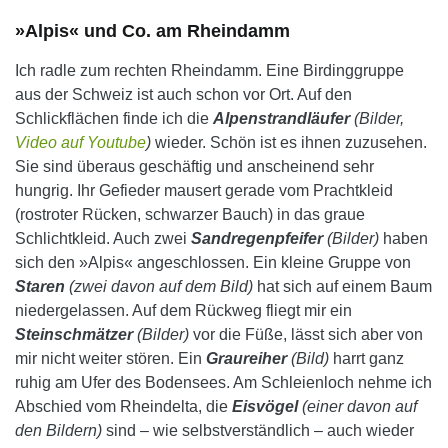
»Alpis« und Co. am Rheindamm
Ich radle zum rechten Rheindamm. Eine Birdinggruppe
aus der Schweiz ist auch schon vor Ort. Auf den
Schlickflächen finde ich die
Alpenstrandläufer
(Bilder,
Video auf Youtube
)
wieder. Schön ist es ihnen zuzusehen.
Sie sind überaus geschäftig und anscheinend sehr
hungrig. Ihr Gefieder mausert gerade vom Prachtkleid
(rostroter Rücken, schwarzer Bauch) in das graue
Schlichtkleid. Auch zwei
Sandregenpfeifer
(Bilder)
haben
sich den »Alpis« angeschlossen. Ein kleine Gruppe von
Staren
(zwei davon auf dem Bild)
hat sich auf einem Baum
niedergelassen. Auf dem Rückweg fliegt mir ein
Steinschmätzer
(Bilder)
vor die Füße, lässt sich aber von
mir nicht weiter stören. Ein
Graureiher
(Bild)
harrt ganz
ruhig am Ufer des Bodensees. Am Schleienloch nehme ich
Abschied vom Rheindelta, die
Eisvögel
(einer davon auf
den Bildern)
sind – wie selbstverständlich – auch wieder