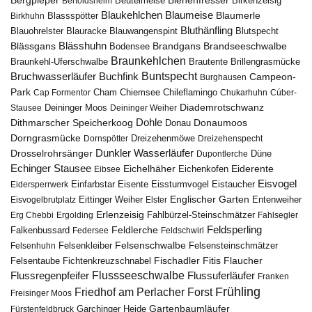
Beutelmeise
Bertoldsheim
Birkenzeisig
Blaumeise
Blaukehlchen
Blaumerle
Birkhuhn
Blassspötter
Bluthänfling
Blauohrelster
Blauracke
Blutspecht
Blauwangenspint
Blässhuhn
Brandseeschwalbe
Blässgans
Brandgans
Bodensee
Braunkehlchen
Brillengrasmücke
Braunkehl-Uferschwalbe
Brautente
Bruchwasserläufer
Buchfink
Buntspecht
Campeon-
Burghausen
Park
Chiemsee
Chileflamingo
Cap Formentor
Cham
Chukarhuhn
Cúber-
Diademrotschwanz
Stausee
Deininger Moos
Deininger Weiher
Dohle
Dithmarscher Speicherkoog
Donau
Donaumoos
Dorngrasmücke
Dornspötter
Dreizehenmöwe
Dreizehenspecht
Drosselrohrsänger
Dunkler Wasserläufer
Düne
Dupontlerche
Echinger Stausee
Eichelhäher
Eiderente
Eichenkofen
Eibsee
Eisvogel
Eistaucher
Eidersperrwerk
Einfarbstar
Eisente
Eissturmvogel
Englischer Garten
Entenweiher
Eisvogelbrutplatz
Eittinger Weiher
Elster
Erlenzeisig
Fahlbürzel-Steinschmätzer
Erg Chebbi
Ergolding
Fahlsegler
Feldsperling
Feldlerche
Falkenbussard
Federsee
Feldschwirl
Felsenschwalbe
Felsensteinschmätzer
Felsenhuhn
Felsenkleiber
Fischadler
Fitis
Flaucher
Fichtenkreuzschnabel
Felsentaube
Flussregenpfeifer
Flussseeschwalbe
Flussuferläufer
Franken
Frühling
Friedhof am Perlacher Forst
Freisinger Moos
Gartenbaumläufer
Garchinger Heide
Fürstenfeldbruck