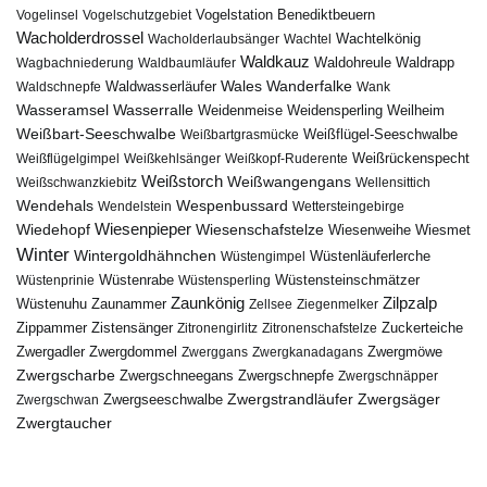
Vogelstation Benediktbeuern
Vogelinsel
Vogelschutzgebiet
Wacholderdrossel
Wacholderlaubsänger
Wachtel
Wachtelkönig
Waldkauz
Waldohreule
Waldrapp
Wagbachniederung
Waldbaumläufer
Wales
Wanderfalke
Waldschnepfe
Waldwasserläufer
Wank
Wasseramsel
Wasserralle
Weidenmeise
Weidensperling
Weilheim
Weißbart-Seeschwalbe
Weißbartgrasmücke
Weißflügel-Seeschwalbe
Weißflügelgimpel
Weißkehlsänger
Weißkopf-Ruderente
Weißrückenspecht
Weißstorch
Weißwangengans
Weißschwanzkiebitz
Wellensittich
Wendehals
Wespenbussard
Wendelstein
Wettersteingebirge
Wiedehopf
Wiesenpieper
Wiesenschafstelze
Wiesmet
Wiesenweihe
Winter
Wintergoldhähnchen
Wüstenläuferlerche
Wüstengimpel
Wüstenprinie
Wüstenrabe
Wüstensperling
Wüstensteinschmätzer
Zaunkönig
Zilpzalp
Zaunammer
Wüstenuhu
Zellsee
Ziegenmelker
Zippammer
Zistensänger
Zuckerteiche
Zitronengirlitz
Zitronenschafstelze
Zwergdommel
Zwergmöwe
Zwergadler
Zwerggans
Zwergkanadagans
Zwergscharbe
Zwergschneegans
Zwergschnepfe
Zwergschnäpper
Zwergstrandläufer
Zwergseeschwalbe
Zwergsäger
Zwergschwan
Zwergtaucher