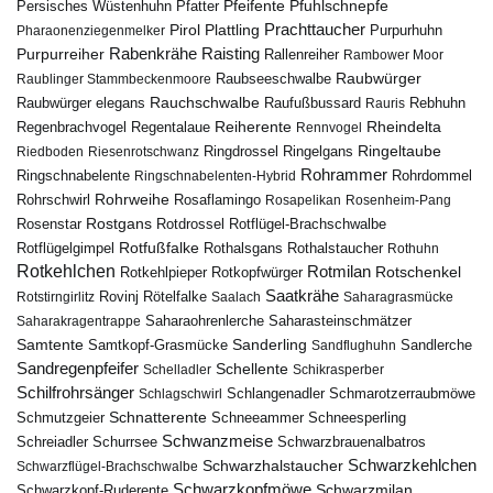
Pfuhlschnepfe
Pfeifente
Persisches Wüstenhuhn
Pfatter
Pirol
Prachttaucher
Plattling
Purpurhuhn
Pharaonenziegenmelker
Rabenkrähe
Purpurreiher
Raisting
Rallenreiher
Rambower Moor
Raubwürger
Raubseeschwalbe
Raublinger Stammbeckenmoore
Rauchschwalbe
Raubwürger elegans
Rebhuhn
Raufußbussard
Rauris
Reiherente
Rheindelta
Regenbrachvogel
Regentalaue
Rennvogel
Ringeltaube
Ringdrossel
Ringelgans
Riedboden
Riesenrotschwanz
Rohrammer
Ringschnabelente
Ringschnabelenten-Hybrid
Rohrdommel
Rohrweihe
Rohrschwirl
Rosaflamingo
Rosapelikan
Rosenheim-Pang
Rostgans
Rotdrossel
Rosenstar
Rotflügel-Brachschwalbe
Rotfußfalke
Rothalsgans
Rothalstaucher
Rotflügelgimpel
Rothuhn
Rotkehlchen
Rotmilan
Rotschenkel
Rotkopfwürger
Rotkehlpieper
Saatkrähe
Rovinj
Rotstirngirlitz
Rötelfalke
Saalach
Saharagrasmücke
Saharasteinschmätzer
Saharakragentrappe
Saharaohrenlerche
Samtente
Sanderling
Samtkopf-Grasmücke
Sandflughuhn
Sandlerche
Sandregenpfeifer
Schellente
Schelladler
Schikrasperber
Schilfrohrsänger
Schlangenadler
Schlagschwirl
Schmarotzerraubmöwe
Schnatterente
Schmutzgeier
Schneeammer
Schneesperling
Schwanzmeise
Schwarzbrauenalbatros
Schreiadler
Schurrsee
Schwarzkehlchen
Schwarzhalstaucher
Schwarzflügel-Brachschwalbe
Schwarzkopfmöwe
Schwarzmilan
Schwarzkopf-Ruderente