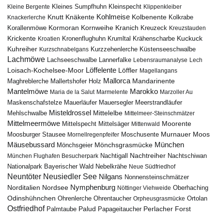
Kleines Sumpfhuhn
Kleinspecht
Kleine Bergente
Klippenkleiber
Kohlmeise
Knutt
Knäkente
Kolbenente
Knackerlerche
Kolkrabe
Kormoran
Kornweihe
Kranich
Kreuzeck
Korallenmöwe
Kreuzstauden
Krickente
Kuckuck
Kroatien
Kronenflughuhn
Krumltal
Krähenscharbe
Kuhreiher
Küstenseeschwalbe
Kurzschnabelgans
Kurzzehenlerche
Lachmöwe
Lannerfalke
Lachseeschwalbe
Lebensraumanalyse
Lech
Löffelente
Löffler
Loisach-Kochelsee-Moor
Magellangans
Mallorca
Mandarinente
Maghreblerche
Mallertshofer Holz
Marokko
Mantelmöwe
Maria de la Salut
Marmelente
Marzoller Au
Maskenschafstelze
Mauersegler
Mauerläufer
Meerstrandläufer
Misteldrossel
Mehlschwalbe
Mittelelbe
Mittelmeer-Steinschmätzer
Mittelmeermöwe
Mittelsäger
Moorente
Mittelspecht
Mittenwald
Murnauer Moos
Moosburger Stausee
Mornellregenpfeifer
Moschusente
Mäusebussard
München
Mönchsgeier
Mönchsgrasmücke
Nachtreiher
Nachtigall
München Flughafen Besucherpark
Nachtschiwan
Nebelkrähe
Nationalpark Bayerischer Wald
Neue Südfriedhof
Neuntöter
Neusiedler See
Nilgans
Nonnensteinschmätzer
Nymphenburg
Norditalien
Nordsee
Nöttinger Viehweide
Oberhaching
Odinshühnchen
Ohrentaucher
Ortolan
Ohrenlerche
Orpheusgrasmücke
Ostfriedhof
Palud
Palmtaube
Papageitaucher
Perlacher Forst