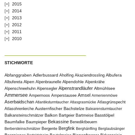
2015
2014
2013
2012
2011
2010
STICHWORTE
Abfanggraben
Albufera
Adlerbussard
Aholfing
Akaziendrossling
Alpen
Albufereta
Alpenbraunelle
Alpendohle
Alpenkrähe
Alpenstrandläufer
Alpenschneehuhn
Alpensegler
Altmühlsee
Ammersee
Amsel
Ampermoos
Amperstausee
Armenienmöwe
Aserbaidschan
Atlantiksturmtaucher
Atlasgrasmücke
Atlasgrünspecht
Austernfischer
Bachstelze
Atlasohrenlerche
Balearensturmtaucher
Balkon
Basstölpel
Balkansteinschmätzer
Bartgeier
Bartmeise
Bekassine
Baumfalke
Baumpieper
Benediktbeuern
Bergfink
Berbersteinschmätzer
Bergente
Berghänfling
Berglaubsänger
Bergpieper
Bienenfresser