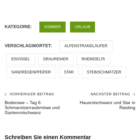
KATEGORIE:
SOMMER
URLAUB
VERSCHLAGWORTET:
ALPENSTRANDLÄUFER
EISVOGEL
GRAUREIHER
RHEINDELTA
SANDREGENPFEIFER
STAR
STEINSCHMÄTZER
VORHERIGER BEITRAG
NÄCHSTER BEITRAG
Beitragsnavigation
Bodensee – Tag 6:
Hausrotschwanz und Star in
Schmarotzerraubmöwe und
Raisting
Gartenrotschwanz
Schreiben Sie einen Kommentar