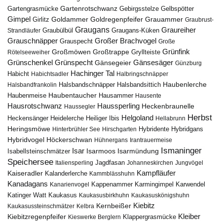
Gartenrotschwanz
Gartengrasmücke
Gebirgsstelze
Gelbspötter
Gimpel
Goldammer
Goldregenpfeifer
Girlitz
Grauammer
Graubrust-
Graugans
Graureiher
Graubülbül
Graugans-Küken
Strandläufer
Grauschnäpper
Großer Brachvogel
Grauspecht
Große
Grünfink
Großmöwen
Großtrappe
Rötelseeweiher
Gryllteiste
Gänsesäger
Grünschenkel
Grünspecht
Gänsegeier
Günzburg
Hachinger Tal
Habicht
Habichtsadler
Halbringschnäpper
Haubenlerche
Halsbandfrankolin
Halsbandschnäpper
Halsbandsittich
Haubentaucher
Haubenmeise
Hausammer
Hausente
Hausrotschwanz
Haussperling
Heckenbraunelle
Haussegler
Herbst
Helgoland
Heidelerche
Heiliger Ibis
Heckensänger
Hellabrunn
Heringsmöwe
Hybridgans
Hinterbrühler See
Hirschgarten
Hybridente
Höckerschwan
Hybridvogel
Hühnergans
Irantrauermeise
Ismaninger
Isar
Isarmündung
Isabellsteinschmätzer
Isarmoos
Speichersee
Italiensperling
Jagdfasan
Johanneskirchen
Jungvögel
Kampfläufer
Kaiseradler
Kalanderlerche
Kammblässhuhn
Kanadagans
Karmingimpel
Karwendel
Kanarienvogel
Kappenammer
Katinger Watt
Kaukasus
Kaukasusbirkhuhn
Kaukasuskönigshuhn
Kiebitz
Kernbeißer
Kaukasussteinschmätzer
Kelbra
Kiebitzregenpfeifer
Kleiber
Klappergrasmücke
Kieswerke Berglern