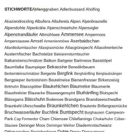
STICHWORTE
Abfanggraben
Adlerbussard
Aholfing
Albufera
Alpen
Albufereta
Alpenbraunelle
Akaziendrossling
Alpendohle
Alpenkrähe
Alpenschneehuhn
Alpensegler
Ammersee
Alpenstrandläufer
Altmühlsee
Ampermoos
Amsel
Aserbaidschan
Amperstausee
Armenienmöwe
Atlantiksturmtaucher
Atlasgrasmücke
Atlasgrünspecht
Atlasohrenlerche
Austernfischer
Bachstelze
Balearensturmtaucher
Balkon
Basstölpel
Balkansteinschmätzer
Bartgeier
Bartmeise
Bekassine
Baumfalke
Baumpieper
Benediktbeuern
Bergfink
Berbersteinschmätzer
Bergente
Berghänfling
Berglaubsänger
Bergpieper
Bienenfresser
Beutelmeise
Bertoldsheim
Birkenzeisig
Blaumeise
Blaukehlchen
Blaumerle
Birkhuhn
Blassspötter
Bluthänfling
Blauohrelster
Blauracke
Blutspecht
Blauwangenspint
Blässhuhn
Brandseeschwalbe
Blässgans
Brandgans
Bodensee
Braunkehlchen
Brillengrasmücke
Braunkehl-Uferschwalbe
Brautente
Bruchwasserläufer
Buchfink
Buntspecht
Campeon-
Burghausen
Park
Chiemsee
Chileflamingo
Cap Formentor
Cham
Chukarhuhn
Cúber-
Diademrotschwanz
Stausee
Deininger Moos
Deininger Weiher
Dohle
Dithmarscher Speicherkoog
Donau
Donaumoos