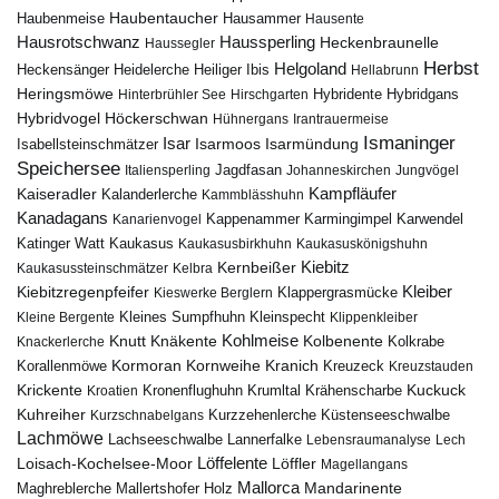
Haubentaucher
Haubenmeise
Hausammer
Hausente
Hausrotschwanz
Haussperling
Heckenbraunelle
Haussegler
Herbst
Helgoland
Heidelerche
Heiliger Ibis
Heckensänger
Hellabrunn
Heringsmöwe
Hybridgans
Hinterbrühler See
Hirschgarten
Hybridente
Höckerschwan
Hybridvogel
Hühnergans
Irantrauermeise
Ismaninger
Isar
Isarmündung
Isabellsteinschmätzer
Isarmoos
Speichersee
Italiensperling
Jagdfasan
Johanneskirchen
Jungvögel
Kampfläufer
Kaiseradler
Kalanderlerche
Kammblässhuhn
Kanadagans
Karmingimpel
Karwendel
Kanarienvogel
Kappenammer
Katinger Watt
Kaukasus
Kaukasusbirkhuhn
Kaukasuskönigshuhn
Kiebitz
Kernbeißer
Kaukasussteinschmätzer
Kelbra
Kiebitzregenpfeifer
Kleiber
Klappergrasmücke
Kieswerke Berglern
Kleines Sumpfhuhn
Kleinspecht
Kleine Bergente
Klippenkleiber
Kohlmeise
Knutt
Knäkente
Kolbenente
Knackerlerche
Kolkrabe
Kormoran
Kornweihe
Kranich
Kreuzeck
Korallenmöwe
Kreuzstauden
Krickente
Kuckuck
Kroatien
Kronenflughuhn
Krumltal
Krähenscharbe
Kuhreiher
Küstenseeschwalbe
Kurzschnabelgans
Kurzzehenlerche
Lachmöwe
Lannerfalke
Lachseeschwalbe
Lebensraumanalyse
Lech
Löffelente
Löffler
Loisach-Kochelsee-Moor
Magellangans
Mallorca
Mandarinente
Maghreblerche
Mallertshofer Holz