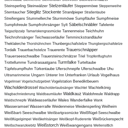
Steinwälzer
Stelzenläufer
Steinsperling
Steppenmöwe
Steppenweihe
Stieglitz
Stockente
Sterntaucher
Strandpieper
Straßentaube
Sturmmöwe
Sumpfmeise
Streifengans
Sumpfläufer
Stummellerche
Sumpfrohrsänger
Säbelschnäbler
Sylt
Tafelente
Sumpfohreule
Teichhuhn
Tannenmeise
Taigazilpzalp
Tamariskengrasmücke
Teichrohrsänger
Teichwasserläufer
Temminckstrandläufer
Theklalerche
Thunbergschafstelze
Thorshühnchen
Thungbergschafstelze
Trauerschnäpper
Tordalk
Trauerbachstelze
Trauerente
Trauerseeschwalbe
Trauersteinschmätzer
Triel
Tropfenflughuhn
Turmfalke
Trottellumme
Tundrasaatgans
Turteltaube
Uferschnepfe
Tüpfelsumpfhuhn
Uferschwalbe
Türkentaube
Uhu
Urlaub
Ungarn
Unterer Inn
Vogelhaus
Ultramarinmeise
Unterfranken
Vogelstation Benediktbeuern
Vogelinsel
Vogelschutzgebiet
Wacholderdrossel
Wacholderlaubsänger
Wachtel
Wachtelkönig
Waldkauz
Waldohreule
Waldrapp
Wagbachniederung
Waldbaumläufer
Wales
Wanderfalke
Waldschnepfe
Waldwasserläufer
Wank
Wasseramsel
Wasserralle
Weidenmeise
Weidensperling
Weilheim
Weißbart-Seeschwalbe
Weißbartgrasmücke
Weißflügel-Seeschwalbe
Weißflügelgimpel
Weißkehlsänger
Weißkopf-Ruderente
Weißrückenspecht
Weißstorch
Weißwangengans
Weißschwanzkiebitz
Wellensittich