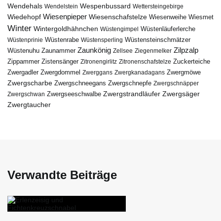
Wendehals
Wespenbussard
Wendelstein
Wettersteingebirge
Wiedehopf
Wiesenpieper
Wiesenschafstelze
Wiesmet
Wiesenweihe
Winter
Wintergoldhähnchen
Wüstenläuferlerche
Wüstengimpel
Wüstenprinie
Wüstenrabe
Wüstensperling
Wüstensteinschmätzer
Zaunkönig
Zilpzalp
Zaunammer
Wüstenuhu
Zellsee
Ziegenmelker
Zippammer
Zistensänger
Zuckerteiche
Zitronengirlitz
Zitronenschafstelze
Zwergdommel
Zwergmöwe
Zwergadler
Zwerggans
Zwergkanadagans
Zwergscharbe
Zwergschneegans
Zwergschnepfe
Zwergschnäpper
Zwergstrandläufer
Zwergseeschwalbe
Zwergsäger
Zwergschwan
Zwergtaucher
Verwandte Beiträge