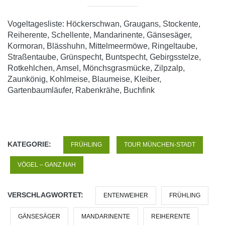
Vogeltagesliste: Höckerschwan, Graugans, Stockente,
Reiherente, Schellente, Mandarinente, Gänsesäger,
Kormoran, Blässhuhn, Mittelmeermöwe, Ringeltaube,
Straßentaube, Grünspecht, Buntspecht, Gebirgsstelze,
Rotkehlchen, Amsel, Mönchsgrasmücke, Zilpzalp,
Zaunkönig, Kohlmeise, Blaumeise, Kleiber,
Gartenbaumläufer, Rabenkrähe, Buchfink
KATEGORIE:
FRÜHLING
TOUR MÜNCHEN-STADT
VÖGEL – GANZ NAH
VERSCHLAGWORTET:
ENTENWEIHER
FRÜHLING
GÄNSESÄGER
MANDARINENTE
REIHERENTE