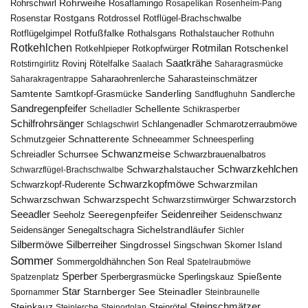
Rohrweihe
Rohrschwirl
Rosaflamingo
Rosapelikan
Rosenheim-Pang
Rostgans
Rotdrossel
Rosenstar
Rotflügel-Brachschwalbe
Rotfußfalke
Rothalsgans
Rothalstaucher
Rotflügelgimpel
Rothuhn
Rotkehlchen
Rotmilan
Rotschenkel
Rotkopfwürger
Rotkehlpieper
Saatkrähe
Rovinj
Rotstirngirlitz
Rötelfalke
Saalach
Saharagrasmücke
Saharasteinschmätzer
Saharakragentrappe
Saharaohrenlerche
Samtente
Sanderling
Samtkopf-Grasmücke
Sandflughuhn
Sandlerche
Sandregenpfeifer
Schellente
Schelladler
Schikrasperber
Schilfrohrsänger
Schlangenadler
Schlagschwirl
Schmarotzerraubmöwe
Schnatterente
Schmutzgeier
Schneeammer
Schneesperling
Schwanzmeise
Schwarzbrauenalbatros
Schreiadler
Schurrsee
Schwarzkehlchen
Schwarzhalstaucher
Schwarzflügel-Brachschwalbe
Schwarzkopfmöwe
Schwarzmilan
Schwarzkopf-Ruderente
Schwarzschwan
Schwarzspecht
Schwarzstirnwürger
Schwarzstorch
Seeadler
Seidenreiher
Seeregenpfeifer
Seeholz
Seidenschwanz
Seidensänger
Sichelstrandläufer
Senegaltschagra
Sichler
Silbermöwe
Silberreiher
Singdrossel
Singschwan
Skomer Island
Sommer
Sommergoldhähnchen
Son Real
Spatelraubmöwe
Sperber
Sperbergrasmücke
Spießente
Spatzenplatz
Sperlingskauz
Star
Starnberger See
Steinadler
Spornammer
Steinbraunelle
Steinschmätzer
Steinkauz
Steinrötel
Steinlerche
Steinortolan