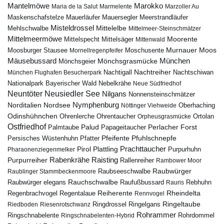
Marokko
Mantelmöwe
Maria de la Salut
Marmelente
Marzoller Au
Maskenschafstelze
Mauersegler
Mauerläufer
Meerstrandläufer
Misteldrossel
Mehlschwalbe
Mittelelbe
Mittelmeer-Steinschmätzer
Mittelmeermöwe
Mittelsäger
Moorente
Mittelspecht
Mittenwald
Murnauer Moos
Moosburger Stausee
Mornellregenpfeifer
Moschusente
Mäusebussard
München
Mönchsgeier
Mönchsgrasmücke
Nachtreiher
Nachtigall
München Flughafen Besucherpark
Nachtschiwan
Nebelkrähe
Nationalpark Bayerischer Wald
Neue Südfriedhof
Neuntöter
Neusiedler See
Nilgans
Nonnensteinschmätzer
Nymphenburg
Norditalien
Nordsee
Nöttinger Viehweide
Oberhaching
Odinshühnchen
Ohrentaucher
Ortolan
Ohrenlerche
Orpheusgrasmücke
Ostfriedhof
Palud
Palmtaube
Papageitaucher
Perlacher Forst
Pfuhlschnepfe
Pfeifente
Persisches Wüstenhuhn
Pfatter
Pirol
Prachttaucher
Plattling
Purpurhuhn
Pharaonenziegenmelker
Rabenkrähe
Purpurreiher
Raisting
Rallenreiher
Rambower Moor
Raubwürger
Raubseeschwalbe
Raublinger Stammbeckenmoore
Rauchschwalbe
Raubwürger elegans
Rebhuhn
Raufußbussard
Rauris
Reiherente
Rheindelta
Regenbrachvogel
Regentalaue
Rennvogel
Ringeltaube
Ringdrossel
Ringelgans
Riedboden
Riesenrotschwanz
Rohrammer
Ringschnabelente
Ringschnabelenten-Hybrid
Rohrdommel