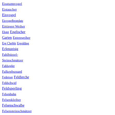
Eissturmvogel
Eistaucher
Eisvogel
Eisvogelbrutplatz
Eittinger Weiher
Englischer
Elster
Garten
Entenweiher
Erg Chebbi
Ergolding
Erlenzeisig
Fahlbürzel-
Steinschmätzer
Fahlsegler
Falkenbussard
Feldlerche
Federsee
Feldschwirl
Feldsperling
Felsenhuhn
Felsenkleiber
Felsenschwalbe
Felsensteinschmätzer