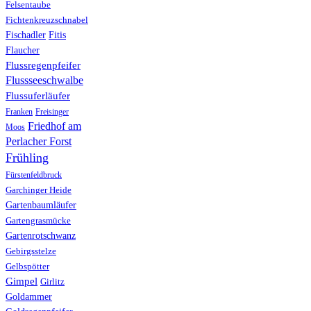
Felsentaube
Fichtenkreuzschnabel
Fischadler
Fitis
Flaucher
Flussregenpfeifer
Flussseeschwalbe
Flussuferläufer
Franken
Freisinger
Friedhof am
Moos
Perlacher Forst
Frühling
Fürstenfeldbruck
Garchinger Heide
Gartenbaumläufer
Gartengrasmücke
Gartenrotschwanz
Gebirgsstelze
Gelbspötter
Gimpel
Girlitz
Goldammer