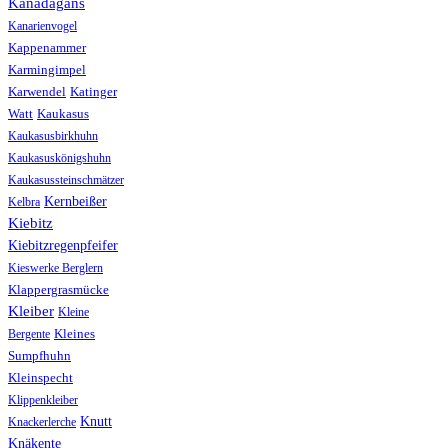
Kanadagans
Kanarienvogel
Kappenammer
Karmingimpel
Karwendel
Katinger
Watt
Kaukasus
Kaukasusbirkhuhn
Kaukasuskönigshuhn
Kaukasussteinschmätzer
Kernbeißer
Kelbra
Kiebitz
Kiebitzregenpfeifer
Kieswerke Berglern
Klappergrasmücke
Kleiber
Kleine
Bergente
Kleines
Sumpfhuhn
Kleinspecht
Klippenkleiber
Knutt
Knackerlerche
Knäkente