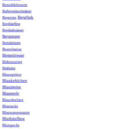
Benediktbeuern
Berbersteinschmätzer
Bergfink
Bergente
Berghänfling
Berglaubsänger
Bergpieper
Bertoldsheim
Beutelmeise
Bienenfresser
Birkenzeisig
Birkhuhn
Blassspötter
Blaukehlchen
Blaumeise
Blaumerle
Blauohrelster
Blauracke
Blauwangenspint
Bluthänfling
Blutspecht