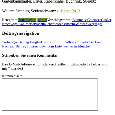
Gartenbaumläufer, Elster, Rabenkrähe, Buchfink, Stieglitz
Weitere Sichtung Seidenschwanz >
Januar 2013
Kategorie:
Tour Bayern
Winter
Verschlagwortet:
Blaumeise
Chiemsee
Großer
Brachvogel
Kohlmeise
Prachttaucher
Seidenschwanz
Winter
Zwergsäger
Beitragsnavigation
Vorheriger Beitrag
Bergfink und Co. im Friedhof am Perlacher Forst
Nächster Beitrag
Impressionen vom Entenweiher in München
Schreiben Sie einen Kommentar
Ihre E-Mail-Adresse wird nicht veröffentlicht.
Erforderliche Felder sind
mit
*
markiert
Kommentar
*