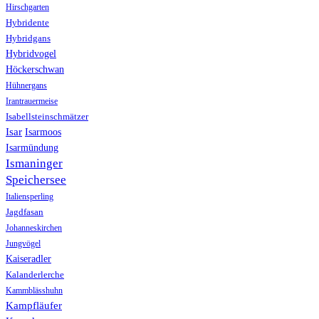
Hirschgarten
Hybridente
Hybridgans
Hybridvogel
Höckerschwan
Hühnergans
Irantrauermeise
Isabellsteinschmätzer
Isar
Isarmoos
Isarmündung
Ismaninger
Speichersee
Italiensperling
Jagdfasan
Johanneskirchen
Jungvögel
Kaiseradler
Kalanderlerche
Kammblässhuhn
Kampfläufer