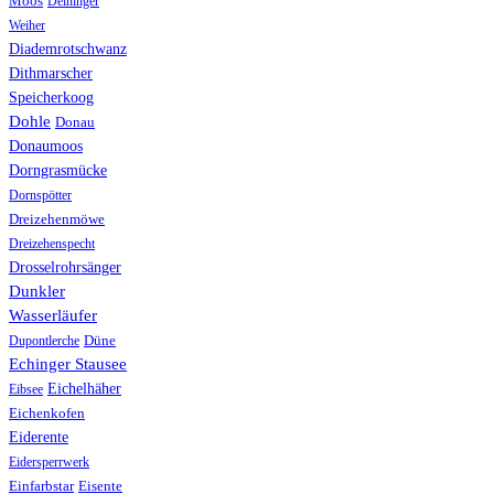
Moos
Deininger
Weiher
Diademrotschwanz
Dithmarscher
Speicherkoog
Dohle
Donau
Donaumoos
Dorngrasmücke
Dornspötter
Dreizehenmöwe
Dreizehenspecht
Drosselrohrsänger
Dunkler
Wasserläufer
Düne
Dupontlerche
Echinger Stausee
Eichelhäher
Eibsee
Eichenkofen
Eiderente
Eidersperrwerk
Einfarbstar
Eisente