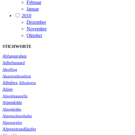
Februar
Januar
2010
Dezember
November
Oktober
STICHWORTE
Abfanggraben
Adlerbussard
Aholfing
Akaziendrossling
Albufera
Albufereta
Alpen
Alpenbraunelle
Alpendohle
Alpenkrähe
Alpenschneehuhn
Alpensegler
Alpenstrandläufer