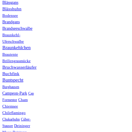
Blässgans
Blässhuhn
Bodensee
Brandgans
Brandseeschwalbe
Braunkehl-
Uferschwalbe
Braunkehlchen
Brautente
Brillengrasmücke
Bruchwasserläufer
Buchfink
Buntspecht
Burghausen
Campeon-Park
Cap
Formentor
Cham
Chiemsee
Chileflamingo
Chukarhuhn
Cúber-
Stausee
Deininger