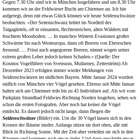
Gegen 7.30 Uhr sind wir in München losgefahren und um 8.30 Uhr
kommen wir an der Feldwieser Bucht am Chiemsee an. Ich bin
aufgeregt, denn mit etwas Glück können wir heute Seidenschwänze
beobachten. »Der Seitenschwanz brütet im Nordteil des
Taigagürtels, oft in einsamen, flechtenreichen, alten Wäldern mit
feuchtem Moosboden. … In manchen Wintern Evasionen großer
Schwärme bis nach Westeuropa, dann oft Beeren von Ebereschen
fressend. … Frisst auch angegorene Beeren, nimmt wegen seiner
extrem großen Leber jedoch keinen Schaden.« (Quelle: Der
Kosmos Vogelführer von Svensson, Mullarney, Zetterström) Ab
Dezember 2023 erfolgten immer wieder Meldungen von
Seidenschwänzen im südlichen Bayern. Mitte Januar 2024 wurden
südlich von München vier Vögel gesehen. Ebenso seit Mitte Januar
halten sich am Chiemsee teils bis zu 45 Individuen auf. Als wir vom
Parkplatz Strandbad Feldwies Richtung Norden losgehen, sehen wir
schon die ersten Fotografen. Aber noch hat keiner die Vögel
entdeckt. Es dauert jedoch nicht lange, dann fliegen die
Seidenschwänze
(Bilder)
ein. Um die 30 Vögel lassen sich in den
Kronen der Bäume nieder. Anfangs sitzen sie dort oben, alle mit
Blick in Richtung Sonne. Mit der Zeit aber verteilen sie sich in den
Bäumen und kommen auch etwas tiefer. Und dann geschieht etwas