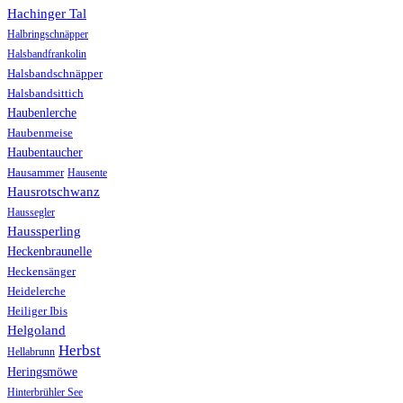
Hachinger Tal
Halbringschnäpper
Halsbandfrankolin
Halsbandschnäpper
Halsbandsittich
Haubenlerche
Haubenmeise
Haubentaucher
Hausammer
Hausente
Hausrotschwanz
Haussegler
Haussperling
Heckenbraunelle
Heckensänger
Heidelerche
Heiliger Ibis
Helgoland
Herbst
Hellabrunn
Heringsmöwe
Hinterbrühler See