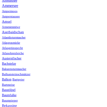
Altmühlsee
Ammersee
Ampermoos
Amperstausee
Amsel
Armenienmöwe
Aserbaidschan
Atlantiksturmtaucher
Atlasgrasmücke
Atlasgrünspecht
Atlasohrenlerche
Austernfischer
Bachstelze
Balearensturmtaucher
Balkansteinschmätzer
Balkon
Bartgeier
Bartmeise
Basstölpel
Baumfalke
Baumpieper
Bekassine