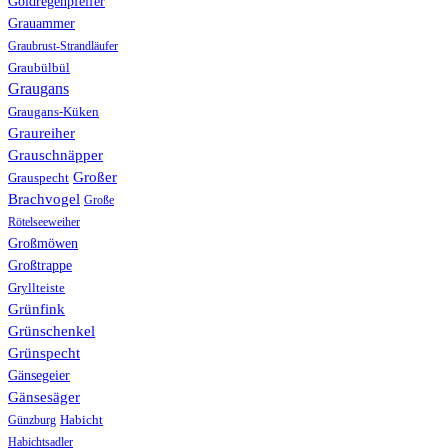
Goldregenpfeifer
Grauammer
Graubrust-Strandläufer
Graubülbül
Graugans
Graugans-Küken
Graureiher
Grauschnäpper
Großer
Grauspecht
Brachvogel
Große
Rötelseeweiher
Großmöwen
Großtrappe
Gryllteiste
Grünfink
Grünschenkel
Grünspecht
Gänsegeier
Gänsesäger
Günzburg
Habicht
Habichtsadler