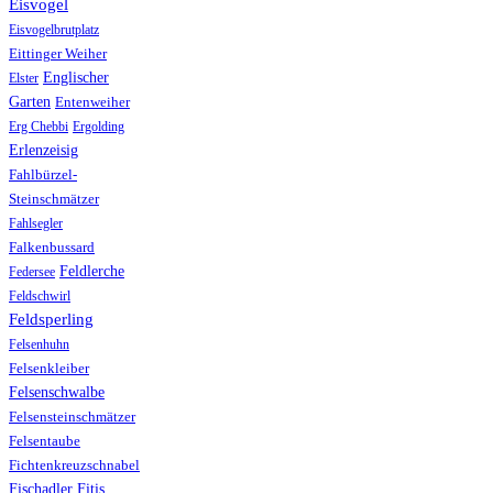
Eisvogel
Eisvogelbrutplatz
Eittinger Weiher
Englischer
Elster
Garten
Entenweiher
Erg Chebbi
Ergolding
Erlenzeisig
Fahlbürzel-
Steinschmätzer
Fahlsegler
Falkenbussard
Feldlerche
Federsee
Feldschwirl
Feldsperling
Felsenhuhn
Felsenkleiber
Felsenschwalbe
Felsensteinschmätzer
Felsentaube
Fichtenkreuzschnabel
Fischadler
Fitis