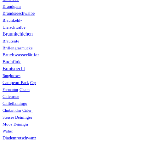
Brandgans
Brandseeschwalbe
Braunkehl-
Uferschwalbe
Braunkehlchen
Brautente
Brillengrasmücke
Bruchwasserläufer
Buchfink
Buntspecht
Burghausen
Campeon-Park
Cap
Formentor
Cham
Chiemsee
Chileflamingo
Chukarhuhn
Cúber-
Stausee
Deininger
Moos
Deininger
Weiher
Diademrotschwanz