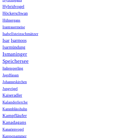
Hybridvogel
Höckerschwan
Hühnergans
Irantrauermeise
Isabellsteinschmätzer
Isar
Isarmoos
Isarmündung
Ismaninger
Speichersee
Italiensperling
Jagdfasan
Johanneskirchen
Jungvögel
Kaiseradler
Kalanderlerche
Kammblässhuhn
Kampfläufer
Kanadagans
Kanarienvogel
Kappenammer