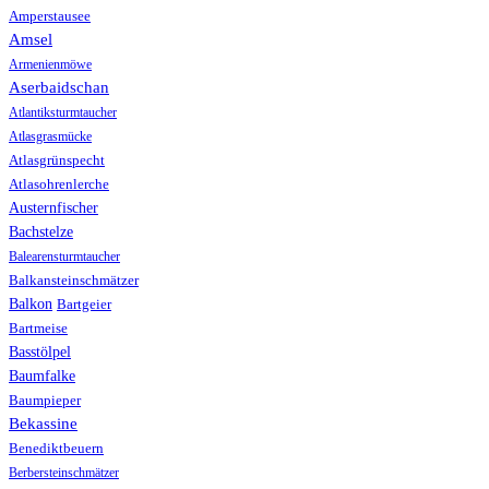
Amperstausee
Amsel
Armenienmöwe
Aserbaidschan
Atlantiksturmtaucher
Atlasgrasmücke
Atlasgrünspecht
Atlasohrenlerche
Austernfischer
Bachstelze
Balearensturmtaucher
Balkansteinschmätzer
Balkon
Bartgeier
Bartmeise
Basstölpel
Baumfalke
Baumpieper
Bekassine
Benediktbeuern
Berbersteinschmätzer