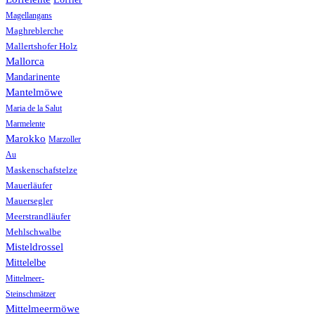
Magellangans
Maghreblerche
Mallertshofer Holz
Mallorca
Mandarinente
Mantelmöwe
Maria de la Salut
Marmelente
Marokko
Marzoller
Au
Maskenschafstelze
Mauerläufer
Mauersegler
Meerstrandläufer
Mehlschwalbe
Misteldrossel
Mittelelbe
Mittelmeer-
Steinschmätzer
Mittelmeermöwe