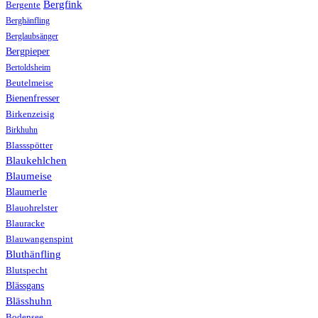
Bergfink
Bergente
Berghänfling
Berglaubsänger
Bergpieper
Bertoldsheim
Beutelmeise
Bienenfresser
Birkenzeisig
Birkhuhn
Blassspötter
Blaukehlchen
Blaumeise
Blaumerle
Blauohrelster
Blauracke
Blauwangenspint
Bluthänfling
Blutspecht
Blässgans
Blässhuhn
Bodensee