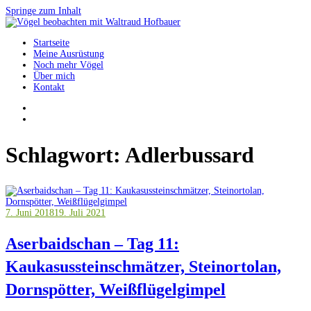
Springe zum Inhalt
Startseite
Vögel beobachten mit Waltraud Hofbauer
Meine Ausrüstung
Noch mehr Vögel
Über mich
Kontakt
Schlagwort:
Adlerbussard
7. Juni 2018
19. Juli 2021
Aserbaidschan – Tag 11:
Kaukasussteinschmätzer, Steinortolan,
Dornspötter, Weißflügelgimpel