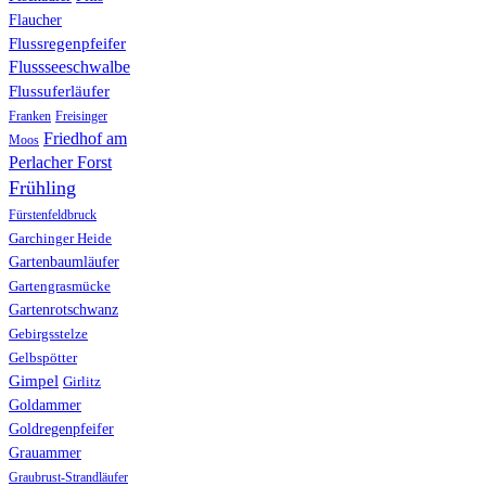
Flaucher
Flussregenpfeifer
Flussseeschwalbe
Flussuferläufer
Franken
Freisinger
Friedhof am
Moos
Perlacher Forst
Frühling
Fürstenfeldbruck
Garchinger Heide
Gartenbaumläufer
Gartengrasmücke
Gartenrotschwanz
Gebirgsstelze
Gelbspötter
Gimpel
Girlitz
Goldammer
Goldregenpfeifer
Grauammer
Graubrust-Strandläufer