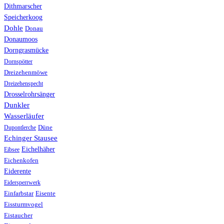
Dithmarscher
Speicherkoog
Dohle
Donau
Donaumoos
Dorngrasmücke
Dornspötter
Dreizehenmöwe
Dreizehenspecht
Drosselrohrsänger
Dunkler
Wasserläufer
Düne
Dupontlerche
Echinger Stausee
Eichelhäher
Eibsee
Eichenkofen
Eiderente
Eidersperrwerk
Einfarbstar
Eisente
Eissturmvogel
Eistaucher