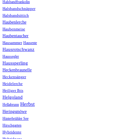
Halsbandfrankolin
Halsbandschnäpper
Halsbandsittich
Haubenlerche
Haubenmeise
Haubentaucher
Hausammer
Hausente
Hausrotschwanz
Haussegler
Haussperling
Heckenbraunelle
Heckensänger
Heidelerche
Heiliger Ibis
Helgoland
Herbst
Hellabrunn
Heringsmöwe
Hinterbrühler See
Hirschgarten
Hybridente
Hybridgans