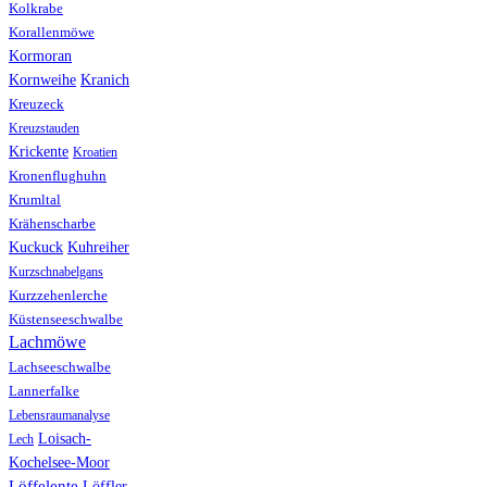
Kolkrabe
Korallenmöwe
Kormoran
Kranich
Kornweihe
Kreuzeck
Kreuzstauden
Krickente
Kroatien
Kronenflughuhn
Krumltal
Krähenscharbe
Kuhreiher
Kuckuck
Kurzschnabelgans
Kurzzehenlerche
Küstenseeschwalbe
Lachmöwe
Lachseeschwalbe
Lannerfalke
Lebensraumanalyse
Loisach-
Lech
Kochelsee-Moor
Löffelente
Löffler