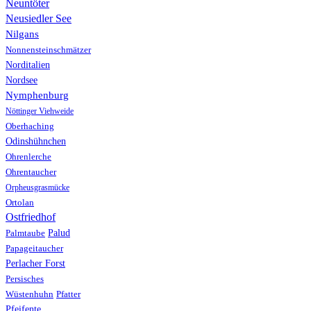
Neuntöter
Neusiedler See
Nilgans
Nonnensteinschmätzer
Norditalien
Nordsee
Nymphenburg
Nöttinger Viehweide
Oberhaching
Odinshühnchen
Ohrenlerche
Ohrentaucher
Orpheusgrasmücke
Ortolan
Ostfriedhof
Palud
Palmtaube
Papageitaucher
Perlacher Forst
Persisches
Wüstenhuhn
Pfatter
Pfeifente