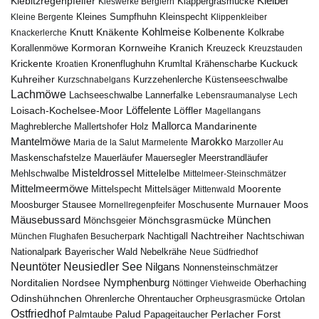
Kiebitzregenpfeifer
Kleiber
Klappergrasmücke
Kieswerke Berglern
Kleines Sumpfhuhn
Kleinspecht
Kleine Bergente
Klippenkleiber
Kohlmeise
Knutt
Knäkente
Kolbenente
Knackerlerche
Kolkrabe
Kormoran
Kornweihe
Kranich
Kreuzeck
Korallenmöwe
Kreuzstauden
Krickente
Kuckuck
Kroatien
Kronenflughuhn
Krumltal
Krähenscharbe
Kuhreiher
Küstenseeschwalbe
Kurzschnabelgans
Kurzzehenlerche
Lachmöwe
Lannerfalke
Lachseeschwalbe
Lebensraumanalyse
Lech
Löffelente
Löffler
Loisach-Kochelsee-Moor
Magellangans
Mallorca
Mandarinente
Maghreblerche
Mallertshofer Holz
Marokko
Mantelmöwe
Maria de la Salut
Marmelente
Marzoller Au
Maskenschafstelze
Mauersegler
Mauerläufer
Meerstrandläufer
Misteldrossel
Mehlschwalbe
Mittelelbe
Mittelmeer-Steinschmätzer
Mittelmeermöwe
Mittelsäger
Moorente
Mittelspecht
Mittenwald
Murnauer Moos
Moosburger Stausee
Mornellregenpfeifer
Moschusente
Mäusebussard
München
Mönchsgeier
Mönchsgrasmücke
Nachtreiher
Nachtigall
München Flughafen Besucherpark
Nachtschiwan
Nebelkrähe
Nationalpark Bayerischer Wald
Neue Südfriedhof
Neuntöter
Neusiedler See
Nilgans
Nonnensteinschmätzer
Nymphenburg
Norditalien
Nordsee
Nöttinger Viehweide
Oberhaching
Odinshühnchen
Ohrentaucher
Ortolan
Ohrenlerche
Orpheusgrasmücke
Ostfriedhof
Palud
Palmtaube
Papageitaucher
Perlacher Forst