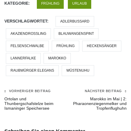
KATEGORIE:
FRÜHLING
URLAUB
VERSCHLAGWORTET:
ADLERBUSSARD
AKAZIENDROSSLING
BLAUWANGENSPINT
FELSENSCHWALBE
FRÜHLING
HECKENSÄNGER
LANNERFALKE
MAROKKO
RAUBWÜRGER ELEGANS
WÜSTENUHU
VORHERIGER BEITRAG
NÄCHSTER BEITRAG
Beitragsnavigation
Ortolan und
Marokko im Mai | 2:
Thunbergschafstelze beim
Pharaonenziegenmelker und
Ismaninger Speichersee
Tropfenflughuhn