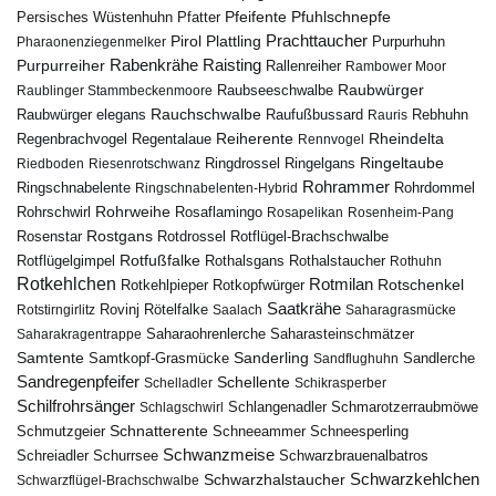
Pfuhlschnepfe
Pfeifente
Persisches Wüstenhuhn
Pfatter
Pirol
Prachttaucher
Plattling
Purpurhuhn
Pharaonenziegenmelker
Rabenkrähe
Purpurreiher
Raisting
Rallenreiher
Rambower Moor
Raubwürger
Raubseeschwalbe
Raublinger Stammbeckenmoore
Rauchschwalbe
Raubwürger elegans
Rebhuhn
Raufußbussard
Rauris
Reiherente
Rheindelta
Regenbrachvogel
Regentalaue
Rennvogel
Ringeltaube
Ringdrossel
Ringelgans
Riedboden
Riesenrotschwanz
Rohrammer
Ringschnabelente
Ringschnabelenten-Hybrid
Rohrdommel
Rohrweihe
Rohrschwirl
Rosaflamingo
Rosapelikan
Rosenheim-Pang
Rostgans
Rotdrossel
Rosenstar
Rotflügel-Brachschwalbe
Rotfußfalke
Rothalsgans
Rothalstaucher
Rotflügelgimpel
Rothuhn
Rotkehlchen
Rotmilan
Rotschenkel
Rotkopfwürger
Rotkehlpieper
Saatkrähe
Rovinj
Rotstirngirlitz
Rötelfalke
Saalach
Saharagrasmücke
Saharasteinschmätzer
Saharakragentrappe
Saharaohrenlerche
Samtente
Sanderling
Samtkopf-Grasmücke
Sandflughuhn
Sandlerche
Sandregenpfeifer
Schellente
Schelladler
Schikrasperber
Schilfrohrsänger
Schlangenadler
Schlagschwirl
Schmarotzerraubmöwe
Schnatterente
Schmutzgeier
Schneeammer
Schneesperling
Schwanzmeise
Schwarzbrauenalbatros
Schreiadler
Schurrsee
Schwarzkehlchen
Schwarzhalstaucher
Schwarzflügel-Brachschwalbe