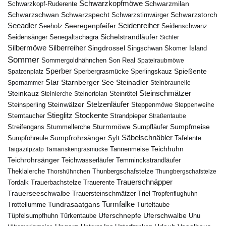
Schwarzkopfmöwe
Schwarzmilan
Schwarzkopf-Ruderente
Schwarzschwan
Schwarzspecht
Schwarzstirnwürger
Schwarzstorch
Seeadler
Seidenreiher
Seeregenpfeifer
Seeholz
Seidenschwanz
Seidensänger
Sichelstrandläufer
Senegaltschagra
Sichler
Silbermöwe
Silberreiher
Singdrossel
Singschwan
Skomer Island
Sommer
Sommergoldhähnchen
Son Real
Spatelraubmöwe
Sperber
Sperbergrasmücke
Spießente
Spatzenplatz
Sperlingskauz
Star
Starnberger See
Steinadler
Spornammer
Steinbraunelle
Steinschmätzer
Steinkauz
Steinrötel
Steinlerche
Steinortolan
Steinwälzer
Stelzenläufer
Steinsperling
Steppenmöwe
Steppenweihe
Stieglitz
Stockente
Sterntaucher
Strandpieper
Straßentaube
Sturmmöwe
Sumpfmeise
Streifengans
Sumpfläufer
Stummellerche
Sumpfrohrsänger
Säbelschnäbler
Sylt
Tafelente
Sumpfohreule
Teichhuhn
Tannenmeise
Taigazilpzalp
Tamariskengrasmücke
Teichrohrsänger
Teichwasserläufer
Temminckstrandläufer
Theklalerche
Thunbergschafstelze
Thorshühnchen
Thungbergschafstelze
Trauerschnäpper
Tordalk
Trauerbachstelze
Trauerente
Trauerseeschwalbe
Trauersteinschmätzer
Triel
Tropfenflughuhn
Turmfalke
Trottellumme
Tundrasaatgans
Turteltaube
Uferschnepfe
Tüpfelsumpfhuhn
Uferschwalbe
Türkentaube
Uhu