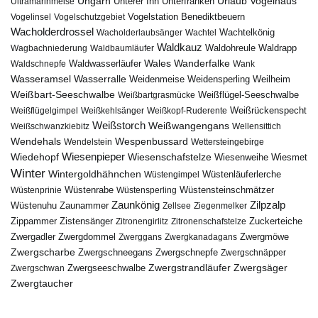
Urlaub
Ungarn
Unterer Inn
Vogelhaus
Ultramarinmeise
Unterfranken
Vogelstation Benediktbeuern
Vogelinsel
Vogelschutzgebiet
Wacholderdrossel
Wacholderlaubsänger
Wachtel
Wachtelkönig
Waldkauz
Waldohreule
Waldrapp
Wagbachniederung
Waldbaumläufer
Wales
Wanderfalke
Waldschnepfe
Waldwasserläufer
Wank
Wasseramsel
Wasserralle
Weidenmeise
Weidensperling
Weilheim
Weißbart-Seeschwalbe
Weißbartgrasmücke
Weißflügel-Seeschwalbe
Weißflügelgimpel
Weißkehlsänger
Weißkopf-Ruderente
Weißrückenspecht
Weißstorch
Weißwangengans
Weißschwanzkiebitz
Wellensittich
Wendehals
Wespenbussard
Wendelstein
Wettersteingebirge
Wiedehopf
Wiesenpieper
Wiesenschafstelze
Wiesmet
Wiesenweihe
Winter
Wintergoldhähnchen
Wüstenläuferlerche
Wüstengimpel
Wüstenprinie
Wüstenrabe
Wüstensperling
Wüstensteinschmätzer
Zaunkönig
Zilpzalp
Zaunammer
Wüstenuhu
Zellsee
Ziegenmelker
Zippammer
Zistensänger
Zuckerteiche
Zitronengirlitz
Zitronenschafstelze
Zwergdommel
Zwergmöwe
Zwergadler
Zwerggans
Zwergkanadagans
Zwergscharbe
Zwergschneegans
Zwergschnepfe
Zwergschnäpper
Zwergstrandläufer
Zwergseeschwalbe
Zwergsäger
Zwergschwan
Zwergtaucher