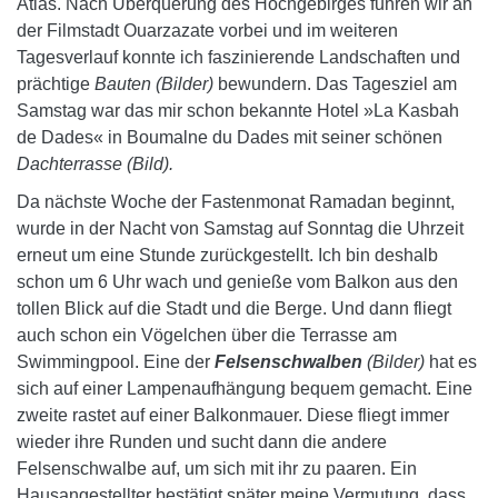
Atlas. Nach Überquerung des Hochgebirges fuhren wir an
der Filmstadt Ouarzazate vorbei und im weiteren
Tagesverlauf konnte ich faszinierende Landschaften und
prächtige
Bauten (Bilder)
bewundern. Das Tagesziel am
Samstag war das mir schon bekannte Hotel »La Kasbah
de Dades« in Boumalne du Dades mit seiner schönen
Dachterrasse (Bild).
Da nächste Woche der Fastenmonat Ramadan beginnt,
wurde in der Nacht von Samstag auf Sonntag die Uhrzeit
erneut um eine Stunde zurückgestellt. Ich bin deshalb
schon um 6 Uhr wach und genieße vom Balkon aus den
tollen Blick auf die Stadt und die Berge. Und dann fliegt
auch schon ein Vögelchen über die Terrasse am
Swimmingpool. Eine der
Felsenschwalben
(Bilder)
hat es
sich auf einer Lampenaufhängung bequem gemacht. Eine
zweite rastet auf einer Balkonmauer. Diese fliegt immer
wieder ihre Runden und sucht dann die andere
Felsenschwalbe auf, um sich mit ihr zu paaren. Ein
Hausangestellter bestätigt später meine Vermutung, dass