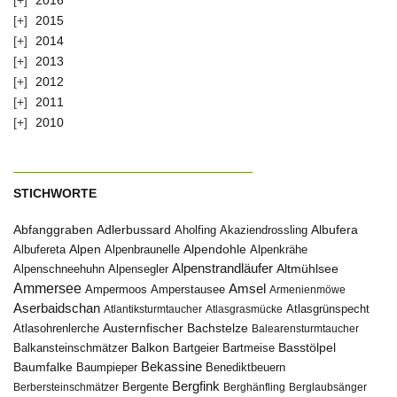
2015
2014
2013
2012
2011
2010
STICHWORTE
Abfanggraben
Albufera
Adlerbussard
Aholfing
Akaziendrossling
Alpen
Albufereta
Alpenbraunelle
Alpendohle
Alpenkrähe
Alpenstrandläufer
Alpenschneehuhn
Alpensegler
Altmühlsee
Ammersee
Amsel
Ampermoos
Amperstausee
Armenienmöwe
Aserbaidschan
Atlantiksturmtaucher
Atlasgrasmücke
Atlasgrünspecht
Austernfischer
Bachstelze
Atlasohrenlerche
Balearensturmtaucher
Balkon
Basstölpel
Balkansteinschmätzer
Bartgeier
Bartmeise
Bekassine
Baumfalke
Baumpieper
Benediktbeuern
Bergfink
Berbersteinschmätzer
Bergente
Berghänfling
Berglaubsänger