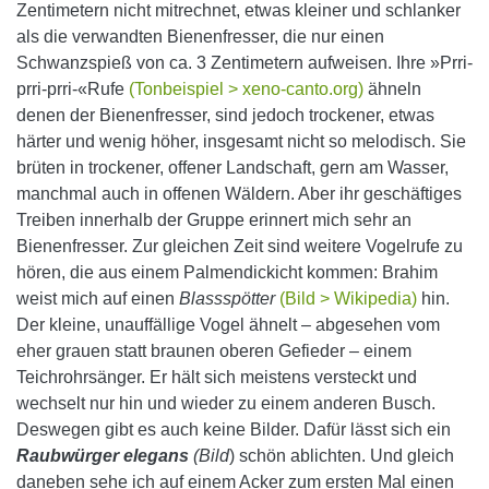
Zentimetern nicht mitrechnet, etwas kleiner und schlanker
als die verwandten Bienenfresser, die nur einen
Schwanzspieß von ca. 3 Zentimetern aufweisen. Ihre »Prri-
prri-prri-«Rufe
(Tonbeispiel > xeno-canto.org)
ähneln
denen der Bienenfresser, sind jedoch trockener, etwas
härter und wenig höher, insgesamt nicht so melodisch. Sie
brüten in trockener, offener Landschaft, gern am Wasser,
manchmal auch in offenen Wäldern. Aber ihr geschäftiges
Treiben innerhalb der Gruppe erinnert mich sehr an
Bienenfresser. Zur gleichen Zeit sind weitere Vogelrufe zu
hören, die aus einem Palmendickicht kommen: Brahim
weist mich auf einen
Blassspötter
(Bild > Wikipedia)
hin.
Der kleine, unauffällige Vogel ähnelt – abgesehen vom
eher grauen statt braunen oberen Gefieder – einem
Teichrohrsänger. Er hält sich meistens versteckt und
wechselt nur hin und wieder zu einem anderen Busch.
Deswegen gibt es auch keine Bilder. Dafür lässt sich ein
Raubwürger elegans
(Bild
) schön ablichten. Und gleich
daneben sehe ich auf einem Acker zum ersten Mal einen