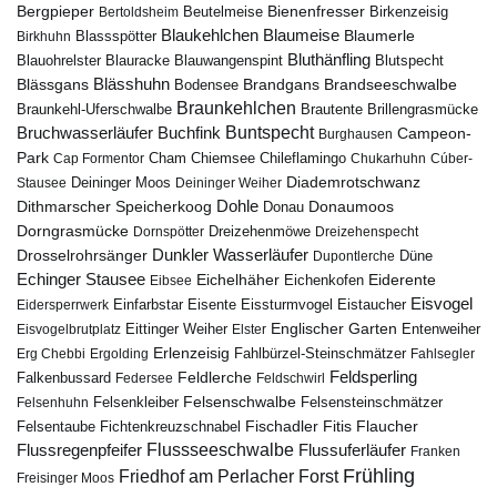
Bergpieper
Bienenfresser
Beutelmeise
Bertoldsheim
Birkenzeisig
Blaumeise
Blaukehlchen
Blaumerle
Birkhuhn
Blassspötter
Bluthänfling
Blauohrelster
Blauracke
Blutspecht
Blauwangenspint
Blässhuhn
Brandseeschwalbe
Blässgans
Brandgans
Bodensee
Braunkehlchen
Brillengrasmücke
Braunkehl-Uferschwalbe
Brautente
Bruchwasserläufer
Buchfink
Buntspecht
Campeon-
Burghausen
Park
Chiemsee
Chileflamingo
Cap Formentor
Cham
Chukarhuhn
Cúber-
Diademrotschwanz
Stausee
Deininger Moos
Deininger Weiher
Dohle
Dithmarscher Speicherkoog
Donau
Donaumoos
Dorngrasmücke
Dornspötter
Dreizehenmöwe
Dreizehenspecht
Drosselrohrsänger
Dunkler Wasserläufer
Düne
Dupontlerche
Echinger Stausee
Eichelhäher
Eiderente
Eichenkofen
Eibsee
Eisvogel
Eistaucher
Eidersperrwerk
Einfarbstar
Eisente
Eissturmvogel
Englischer Garten
Entenweiher
Eisvogelbrutplatz
Eittinger Weiher
Elster
Erlenzeisig
Fahlbürzel-Steinschmätzer
Erg Chebbi
Ergolding
Fahlsegler
Feldsperling
Feldlerche
Falkenbussard
Federsee
Feldschwirl
Felsenschwalbe
Felsensteinschmätzer
Felsenhuhn
Felsenkleiber
Fischadler
Fitis
Flaucher
Fichtenkreuzschnabel
Felsentaube
Flussregenpfeifer
Flussseeschwalbe
Flussuferläufer
Franken
Frühling
Friedhof am Perlacher Forst
Freisinger Moos