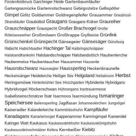
Gartenbaumläufer
Garchinger Heide
Fürstenfeldbruck
Gartenrotschwanz
Gartengrasmücke
Gebirgsstelze
Gelbspötter
Gimpel
Goldammer
Goldregenpfeifer
Girlitz
Grauammer
Graubrust-
Graugans
Graureiher
Graubülbül
Graugans-Küken
Strandläufer
Grauschnäpper
Großer Brachvogel
Grauspecht
Große
Grünfink
Großmöwen
Großtrappe
Rötelseeweiher
Gryllteiste
Gänsesäger
Grünschenkel
Grünspecht
Gänsegeier
Günzburg
Hachinger Tal
Habicht
Habichtsadler
Halbringschnäpper
Haubenlerche
Halsbandfrankolin
Halsbandschnäpper
Halsbandsittich
Haubentaucher
Haubenmeise
Hausammer
Hausente
Hausrotschwanz
Haussperling
Heckenbraunelle
Haussegler
Herbst
Helgoland
Heidelerche
Heiliger Ibis
Heckensänger
Hellabrunn
Heringsmöwe
Hybridgans
Hinterbrühler See
Hirschgarten
Hybridente
Höckerschwan
Hybridvogel
Hühnergans
Irantrauermeise
Ismaninger
Isar
Isarmündung
Isabellsteinschmätzer
Isarmoos
Speichersee
Italiensperling
Jagdfasan
Johanneskirchen
Jungvögel
Kampfläufer
Kaiseradler
Kalanderlerche
Kammblässhuhn
Kanadagans
Karmingimpel
Karwendel
Kanarienvogel
Kappenammer
Katinger Watt
Kaukasus
Kaukasusbirkhuhn
Kaukasuskönigshuhn
Kiebitz
Kernbeißer
Kaukasussteinschmätzer
Kelbra