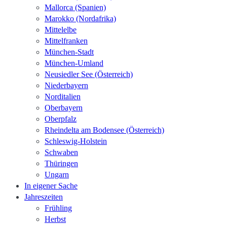
Mallorca (Spanien)
Marokko (Nordafrika)
Mittelelbe
Mittelfranken
München-Stadt
München-Umland
Neusiedler See (Österreich)
Niederbayern
Norditalien
Oberbayern
Oberpfalz
Rheindelta am Bodensee (Österreich)
Schleswig-Holstein
Schwaben
Thüringen
Ungarn
In eigener Sache
Jahreszeiten
Frühling
Herbst