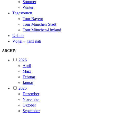
Sommer
Winter
Tagestouren
Tour Bayern
Tour München-Stadt
Tour München-Umland
Urlaub
Vögel – ganz nah
ARCHIV
2026
April
März
Februar
Januar
2025
Dezember
November
Oktober
September