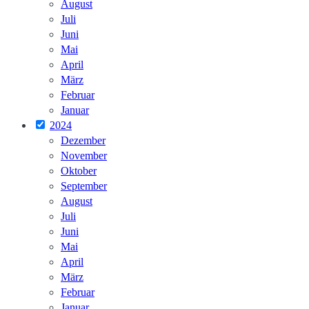
August
Juli
Juni
Mai
April
März
Februar
Januar
2024
Dezember
November
Oktober
September
August
Juli
Juni
Mai
April
März
Februar
Januar