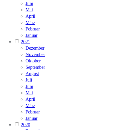
Juni
Mai
April
März
Februar
Januar
2021
Dezember
November
Oktober
September
August
Juli
Juni
Mai
April
März
Februar
Januar
2020