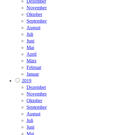
Dezember
November
Oktober
September
August
Juli
Juni
Mai
April
März
Februar
Januar
2019
Dezember
November
Oktober
September
August
Juli
Juni
Mai