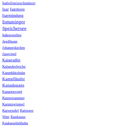
Isabellsteinschmätzer
Isar
Isarmoos
Isarmündung
Ismaninger
Speichersee
Italiensperling
Jagdfasan
Johanneskirchen
Jungvögel
Kaiseradler
Kalanderlerche
Kammblässhuhn
Kampfläufer
Kanadagans
Kanarienvogel
Kappenammer
Karmingimpel
Karwendel
Katinger
Watt
Kaukasus
Kaukasusbirkhuhn