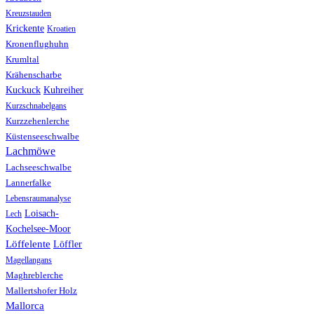
Kreuzstauden
Krickente
Kroatien
Kronenflughuhn
Krumltal
Krähenscharbe
Kuhreiher
Kuckuck
Kurzschnabelgans
Kurzzehenlerche
Küstenseeschwalbe
Lachmöwe
Lachseeschwalbe
Lannerfalke
Lebensraumanalyse
Loisach-
Lech
Kochelsee-Moor
Löffelente
Löffler
Magellangans
Maghreblerche
Mallertshofer Holz
Mallorca