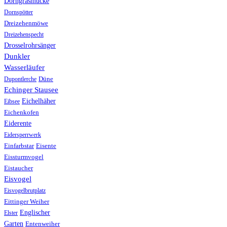
Dorngrasmücke
Dornspötter
Dreizehenmöwe
Dreizehenspecht
Drosselrohrsänger
Dunkler
Wasserläufer
Düne
Dupontlerche
Echinger Stausee
Eichelhäher
Eibsee
Eichenkofen
Eiderente
Eidersperrwerk
Einfarbstar
Eisente
Eissturmvogel
Eistaucher
Eisvogel
Eisvogelbrutplatz
Eittinger Weiher
Englischer
Elster
Garten
Entenweiher