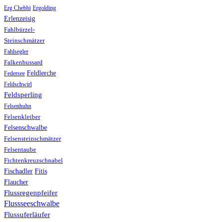
Erg Chebbi
Ergolding
Erlenzeisig
Fahlbürzel-
Steinschmätzer
Fahlsegler
Falkenbussard
Feldlerche
Federsee
Feldschwirl
Feldsperling
Felsenhuhn
Felsenkleiber
Felsenschwalbe
Felsensteinschmätzer
Felsentaube
Fichtenkreuzschnabel
Fischadler
Fitis
Flaucher
Flussregenpfeifer
Flussseeschwalbe
Flussuferläufer