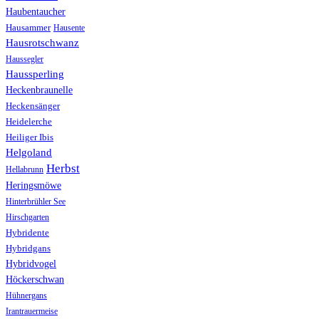
Haubentaucher
Hausammer
Hausente
Hausrotschwanz
Haussegler
Haussperling
Heckenbraunelle
Heckensänger
Heidelerche
Heiliger Ibis
Helgoland
Herbst
Hellabrunn
Heringsmöwe
Hinterbrühler See
Hirschgarten
Hybridente
Hybridgans
Hybridvogel
Höckerschwan
Hühnergans
Irantrauermeise