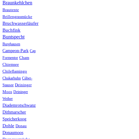
Braunkehlchen
Brautente
Brillengrasmücke
Bruchwasserläufer
Buchfink
Buntspecht
Burghausen
Campeon-Park
Cap
Formentor
Cham
Chiemsee
Chileflamingo
Chukarhuhn
Cúber-
Stausee
Deininger
Moos
Deininger
Weiher
Diademrotschwanz
Dithmarscher
Speicherkoog
Dohle
Donau
Donaumoos