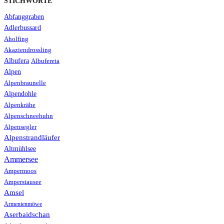
STICHWORTE
Abfanggraben
Adlerbussard
Aholfing
Akaziendrossling
Albufera
Albufereta
Alpen
Alpenbraunelle
Alpendohle
Alpenkrähe
Alpenschneehuhn
Alpensegler
Alpenstrandläufer
Altmühlsee
Ammersee
Ampermoos
Amperstausee
Amsel
Armenienmöwe
Aserbaidschan