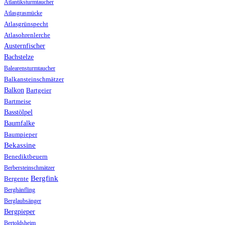
Atlantiksturmtaucher
Atlasgrasmücke
Atlasgrünspecht
Atlasohrenlerche
Austernfischer
Bachstelze
Balearensturmtaucher
Balkansteinschmätzer
Balkon
Bartgeier
Bartmeise
Basstölpel
Baumfalke
Baumpieper
Bekassine
Benediktbeuern
Berbersteinschmätzer
Bergfink
Bergente
Berghänfling
Berglaubsänger
Bergpieper
Bertoldsheim