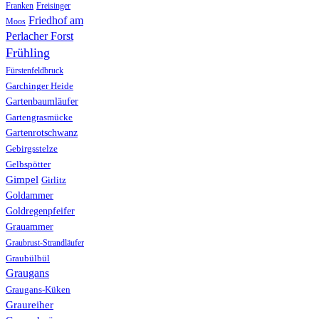
Franken
Freisinger
Friedhof am
Moos
Perlacher Forst
Frühling
Fürstenfeldbruck
Garchinger Heide
Gartenbaumläufer
Gartengrasmücke
Gartenrotschwanz
Gebirgsstelze
Gelbspötter
Gimpel
Girlitz
Goldammer
Goldregenpfeifer
Grauammer
Graubrust-Strandläufer
Graubülbül
Graugans
Graugans-Küken
Graureiher