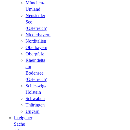
München-
Umland
Neusiedler
See
(Österreich)
Niederbayern
Norditalien
Oberbayern
Oberpfalz
Rheindelta
am
Bodensee
(Österreich)
Schleswig-
Holstein
Schwaben
Thüringen
Ungarn
In eigener
Sache