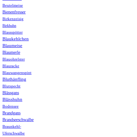
Beutelmeise
Bienenfresser
Birkenzeisig
Birkhuhn
Blassspötter
Blaukehlchen
Blaumeise
Blaumerle
Blauohrelster
Blauracke
Blauwangenspint
Bluthänfling
Blutspecht
Blässgans
Blässhuhn
Bodensee
Brandgans
Brandseeschwalbe
Braunkehl-
Uferschwalbe