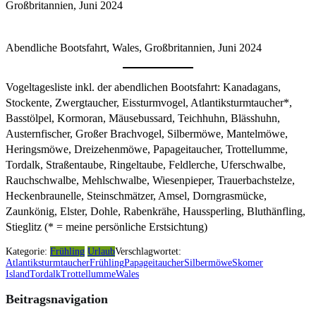
Großbritannien, Juni 2024
Abendliche Bootsfahrt, Wales, Großbritannien, Juni 2024
Vogeltagesliste inkl. der abendlichen Bootsfahrt: Kanadagans,
Stockente, Zwergtaucher, Eissturmvogel, Atlantiksturmtaucher*,
Basstölpel, Kormoran, Mäusebussard, Teichhuhn, Blässhuhn,
Austernfischer, Großer Brachvogel, Silbermöwe, Mantelmöwe,
Heringsmöwe, Dreizehenmöwe, Papageitaucher, Trottellumme,
Tordalk, Straßentaube, Ringeltaube, Feldlerche, Uferschwalbe,
Rauchschwalbe, Mehlschwalbe, Wiesenpieper, Trauerbachstelze,
Heckenbraunelle, Steinschmätzer, Amsel, Dorngrasmücke,
Zaunkönig, Elster, Dohle, Rabenkrähe, Haussperling, Bluthänfling,
Stieglitz (* = meine persönliche Erstsichtung)
Kategorie:
Frühling
Urlaub
Verschlagwortet:
Atlantiksturmtaucher
Frühling
Papageitaucher
Silbermöwe
Skomer
Island
Tordalk
Trottellumme
Wales
Beitragsnavigation