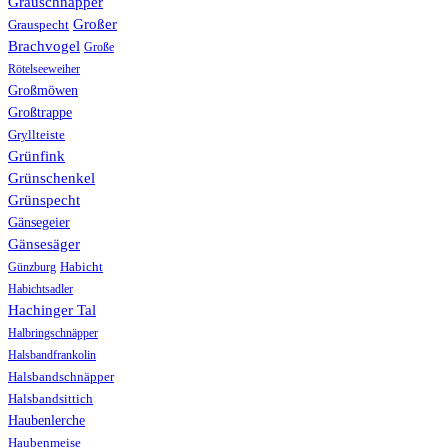
Grauschnäpper
Großer
Grauspecht
Brachvogel
Große
Rötelseeweiher
Großmöwen
Großtrappe
Gryllteiste
Grünfink
Grünschenkel
Grünspecht
Gänsegeier
Gänsesäger
Günzburg
Habicht
Habichtsadler
Hachinger Tal
Halbringschnäpper
Halsbandfrankolin
Halsbandschnäpper
Halsbandsittich
Haubenlerche
Haubenmeise