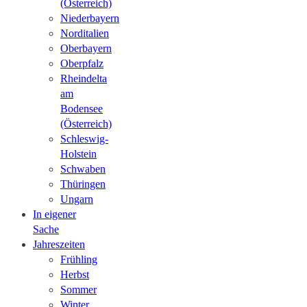
(Österreich)
Niederbayern
Norditalien
Oberbayern
Oberpfalz
Rheindelta
am
Bodensee
(Österreich)
Schleswig-
Holstein
Schwaben
Thüringen
Ungarn
In eigener
Sache
Jahreszeiten
Frühling
Herbst
Sommer
Winter