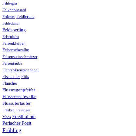
Fahlsegler
Falkenbussard
Feldlerche
Federsee
Feldschwirl
Feldsperling
Felsenhuhn
Felsenkleiber
Felsenschwalbe
Felsensteinschmätzer
Felsentaube
Fichtenkreuzschnabel
Fischadler
Fitis
Flaucher
Flussregenpfeifer
Flussseeschwalbe
Flussuferläufer
Franken
Freisinger
Friedhof am
Moos
Perlacher Forst
Frühling