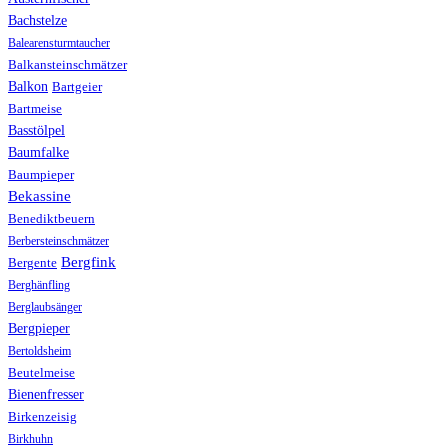
Bachstelze
Balearensturmtaucher
Balkansteinschmätzer
Balkon
Bartgeier
Bartmeise
Basstölpel
Baumfalke
Baumpieper
Bekassine
Benediktbeuern
Berbersteinschmätzer
Bergfink
Bergente
Berghänfling
Berglaubsänger
Bergpieper
Bertoldsheim
Beutelmeise
Bienenfresser
Birkenzeisig
Birkhuhn