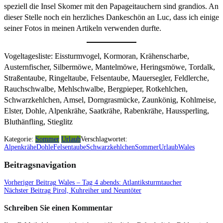
speziell die Insel Skomer mit den Papageitauchern sind grandios. An
dieser Stelle noch ein herzliches Dankeschön an Luc, dass ich einige
seiner Fotos in meinen Artikeln verwenden durfte.
Vogeltagesliste: Eissturmvogel, Kormoran, Krähenscharbe,
Austernfischer, Silbermöwe, Mantelmöwe, Heringsmöwe, Tordalk,
Straßentaube, Ringeltaube, Felsentaube, Mauersegler, Feldlerche,
Rauchschwalbe, Mehlschwalbe, Bergpieper, Rotkehlchen,
Schwarzkehlchen, Amsel, Dorngrasmücke, Zaunkönig, Kohlmeise,
Elster, Dohle, Alpenkrähe, Saatkrähe, Rabenkrähe, Haussperling,
Bluthänfling, Stieglitz
Kategorie:
Sommer
Urlaub
Verschlagwortet:
Alpenkrähe
Dohle
Felsentaube
Schwarzkehlchen
Sommer
Urlaub
Wales
Beitragsnavigation
Vorheriger Beitrag
Wales – Tag 4 abends: Atlantiksturmtaucher
Nächster Beitrag
Pirol, Kuhreiher und Neuntöter
Schreiben Sie einen Kommentar