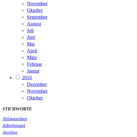
November
Oktober
September
August
Juli
Juni
Mai
April
März
Februar
Januar
2010
Dezember
November
Oktober
STICHWORTE
Abfanggraben
Adlerbussard
Aholfing