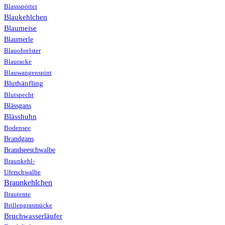
Blassspötter
Blaukehlchen
Blaumeise
Blaumerle
Blauohrelster
Blauracke
Blauwangenspint
Bluthänfling
Blutspecht
Blässgans
Blässhuhn
Bodensee
Brandgans
Brandseeschwalbe
Braunkehl-
Uferschwalbe
Braunkehlchen
Brautente
Brillengrasmücke
Bruchwasserläufer