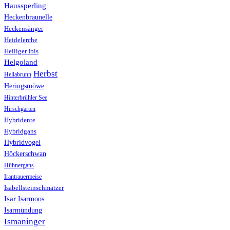
Haussperling
Heckenbraunelle
Heckensänger
Heidelerche
Heiliger Ibis
Helgoland
Herbst
Hellabrunn
Heringsmöwe
Hinterbrühler See
Hirschgarten
Hybridente
Hybridgans
Hybridvogel
Höckerschwan
Hühnergans
Irantrauermeise
Isabellsteinschmätzer
Isar
Isarmoos
Isarmündung
Ismaninger