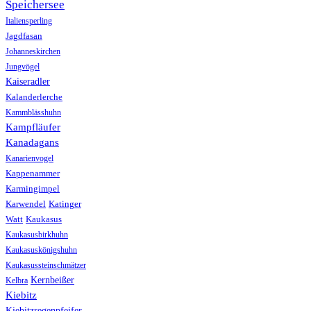
Speichersee
Italiensperling
Jagdfasan
Johanneskirchen
Jungvögel
Kaiseradler
Kalanderlerche
Kammblässhuhn
Kampfläufer
Kanadagans
Kanarienvogel
Kappenammer
Karmingimpel
Karwendel
Katinger
Watt
Kaukasus
Kaukasusbirkhuhn
Kaukasuskönigshuhn
Kaukasussteinschmätzer
Kernbeißer
Kelbra
Kiebitz
Kiebitzregenpfeifer