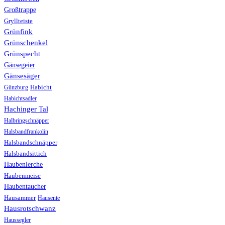
Großtrappe
Gryllteiste
Grünfink
Grünschenkel
Grünspecht
Gänsegeier
Gänsesäger
Günzburg
Habicht
Habichtsadler
Hachinger Tal
Halbringschnäpper
Halsbandfrankolin
Halsbandschnäpper
Halsbandsittich
Haubenlerche
Haubenmeise
Haubentaucher
Hausammer
Hausente
Hausrotschwanz
Haussegler