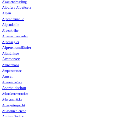
Akaziendrossling
Albufera
Albufereta
Alpen
Alpenbraunelle
Alpendohle
Alpenkrähe
Alpenschneehuhn
Alpensegler
Alpenstrandläufer
Altmühlsee
Ammersee
Ampermoos
Amperstausee
Amsel
Armenienmöwe
Aserbaidschan
Atlantiksturmtaucher
Atlasgrasmücke
Atlasgrünspecht
Atlasohrenlerche
Austernfischer