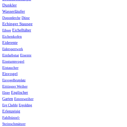
Dunkler
Wasserläufer
Düne
Dupontlerche
Echinger Stausee
Eichelhäher
Eibsee
Eichenkofen
Eiderente
Eidersperrwerk
Einfarbstar
Eisente
Eissturmvogel
Eistaucher
Eisvogel
Eisvogelbrutplatz
Eittinger Weiher
Englischer
Elster
Garten
Entenweiher
Erg Chebbi
Ergolding
Erlenzeisig
Fahlbürzel-
Steinschmätzer