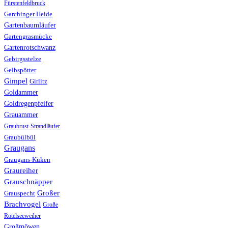
Fürstenfeldbruck
Garchinger Heide
Gartenbaumläufer
Gartengrasmücke
Gartenrotschwanz
Gebirgsstelze
Gelbspötter
Gimpel
Girlitz
Goldammer
Goldregenpfeifer
Grauammer
Graubrust-Strandläufer
Graubülbül
Graugans
Graugans-Küken
Graureiher
Grauschnäpper
Großer
Grauspecht
Brachvogel
Große
Rötelseeweiher
Großmöwen