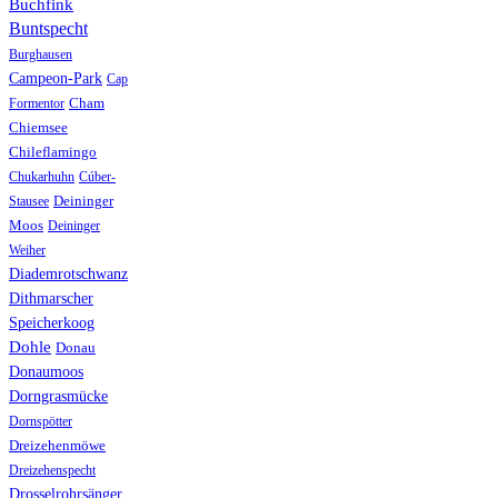
Buchfink
Buntspecht
Burghausen
Campeon-Park
Cap
Formentor
Cham
Chiemsee
Chileflamingo
Chukarhuhn
Cúber-
Stausee
Deininger
Moos
Deininger
Weiher
Diademrotschwanz
Dithmarscher
Speicherkoog
Dohle
Donau
Donaumoos
Dorngrasmücke
Dornspötter
Dreizehenmöwe
Dreizehenspecht
Drosselrohrsänger