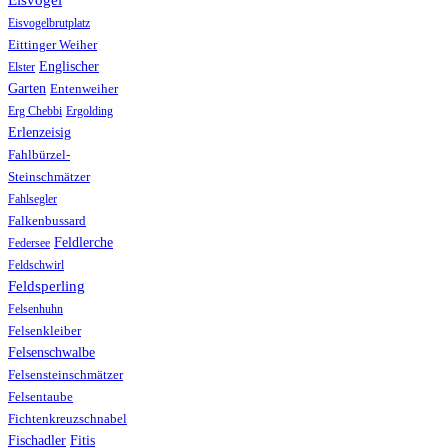
Eisvogelbrutplatz
Eittinger Weiher
Englischer
Elster
Garten
Entenweiher
Erg Chebbi
Ergolding
Erlenzeisig
Fahlbürzel-
Steinschmätzer
Fahlsegler
Falkenbussard
Feldlerche
Federsee
Feldschwirl
Feldsperling
Felsenhuhn
Felsenkleiber
Felsenschwalbe
Felsensteinschmätzer
Felsentaube
Fichtenkreuzschnabel
Fischadler
Fitis