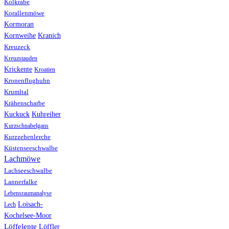
Kolkrabe
Korallenmöwe
Kormoran
Kranich
Kornweihe
Kreuzeck
Kreuzstauden
Krickente
Kroatien
Kronenflughuhn
Krumltal
Krähenscharbe
Kuhreiher
Kuckuck
Kurzschnabelgans
Kurzzehenlerche
Küstenseeschwalbe
Lachmöwe
Lachseeschwalbe
Lannerfalke
Lebensraumanalyse
Loisach-
Lech
Kochelsee-Moor
Löffelente
Löffler