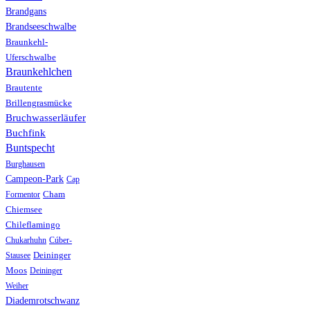
Brandgans
Brandseeschwalbe
Braunkehl-
Uferschwalbe
Braunkehlchen
Brautente
Brillengrasmücke
Bruchwasserläufer
Buchfink
Buntspecht
Burghausen
Campeon-Park
Cap
Formentor
Cham
Chiemsee
Chileflamingo
Chukarhuhn
Cúber-
Stausee
Deininger
Moos
Deininger
Weiher
Diademrotschwanz