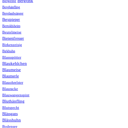
Bergfink
Bergente
Berghänfling
Berglaubsänger
Bergpieper
Bertoldsheim
Beutelmeise
Bienenfresser
Birkenzeisig
Birkhuhn
Blassspötter
Blaukehlchen
Blaumeise
Blaumerle
Blauohrelster
Blauracke
Blauwangenspint
Bluthänfling
Blutspecht
Blässgans
Blässhuhn
Bodensee