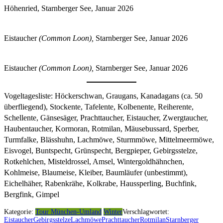
Höhenried, Starnberger See, Januar 2026
Eistaucher
(Common Loon),
Starnberger See, Januar 2026
Eistaucher
(Common Loon),
Starnberger See, Januar 2026
Vogeltagesliste: Höckerschwan, Graugans, Kanadagans (ca. 50
überfliegend), Stockente, Tafelente, Kolbenente, Reiherente,
Schellente, Gänsesäger, Prachttaucher, Eistaucher, Zwergtaucher,
Haubentaucher, Kormoran, Rotmilan, Mäusebussard, Sperber,
Turmfalke, Blässhuhn, Lachmöwe, Sturmmöwe, Mittelmeermöwe,
Eisvogel, Buntspecht, Grünspecht, Bergpieper, Gebirgsstelze,
Rotkehlchen, Misteldrossel, Amsel, Wintergoldhähnchen,
Kohlmeise, Blaumeise, Kleiber, Baumläufer (unbestimmt),
Eichelhäher, Rabenkrähe, Kolkrabe, Haussperling, Buchfink,
Bergfink, Gimpel
Kategorie:
Tour München-Umland
Winter
Verschlagwortet:
Eistaucher
Gebirgsstelze
Lachmöwe
Prachttaucher
Rotmilan
Starnberger