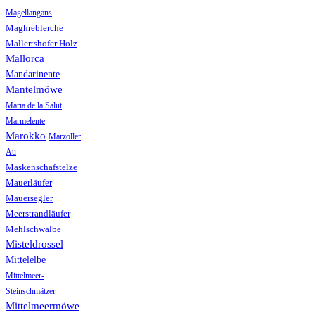
Magellangans
Maghreblerche
Mallertshofer Holz
Mallorca
Mandarinente
Mantelmöwe
Maria de la Salut
Marmelente
Marokko
Marzoller
Au
Maskenschafstelze
Mauerläufer
Mauersegler
Meerstrandläufer
Mehlschwalbe
Misteldrossel
Mittelelbe
Mittelmeer-
Steinschmätzer
Mittelmeermöwe