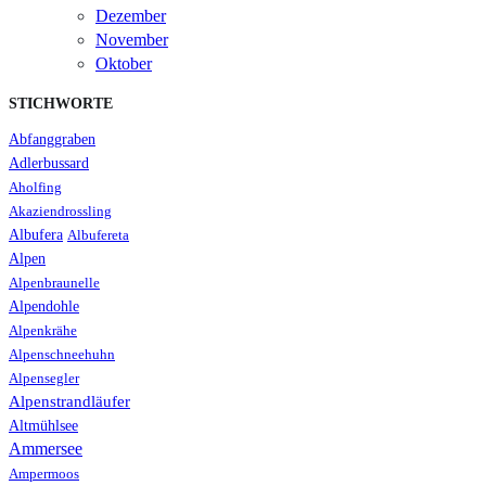
Dezember
November
Oktober
STICHWORTE
Abfanggraben
Adlerbussard
Aholfing
Akaziendrossling
Albufera
Albufereta
Alpen
Alpenbraunelle
Alpendohle
Alpenkrähe
Alpenschneehuhn
Alpensegler
Alpenstrandläufer
Altmühlsee
Ammersee
Ampermoos