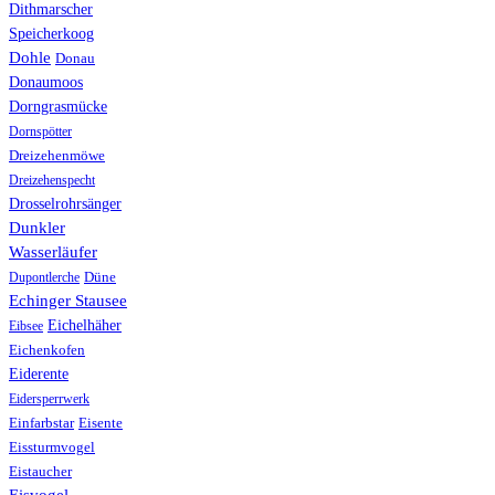
Dithmarscher
Speicherkoog
Dohle
Donau
Donaumoos
Dorngrasmücke
Dornspötter
Dreizehenmöwe
Dreizehenspecht
Drosselrohrsänger
Dunkler
Wasserläufer
Düne
Dupontlerche
Echinger Stausee
Eichelhäher
Eibsee
Eichenkofen
Eiderente
Eidersperrwerk
Einfarbstar
Eisente
Eissturmvogel
Eistaucher
Eisvogel