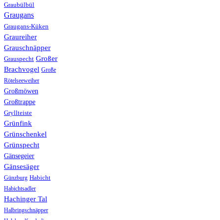
Graubülbül
Graugans
Graugans-Küken
Graureiher
Grauschnäpper
Großer
Grauspecht
Brachvogel
Große
Rötelseeweiher
Großmöwen
Großtrappe
Gryllteiste
Grünfink
Grünschenkel
Grünspecht
Gänsegeier
Gänsesäger
Günzburg
Habicht
Habichtsadler
Hachinger Tal
Halbringschnäpper