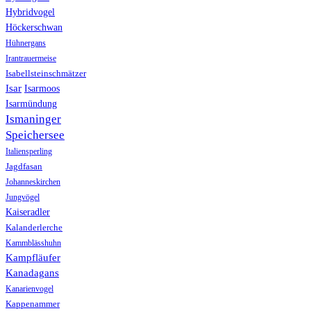
Hybridvogel
Höckerschwan
Hühnergans
Irantrauermeise
Isabellsteinschmätzer
Isar
Isarmoos
Isarmündung
Ismaninger
Speichersee
Italiensperling
Jagdfasan
Johanneskirchen
Jungvögel
Kaiseradler
Kalanderlerche
Kammblässhuhn
Kampfläufer
Kanadagans
Kanarienvogel
Kappenammer