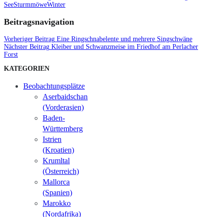
See
Sturmmöwe
Winter
Beitragsnavigation
Vorheriger Beitrag
Eine Ringschnabelente und mehrere Singschwäne
Nächster Beitrag
Kleiber und Schwanzmeise im Friedhof am Perlacher
Forst
KATEGORIEN
Beobachtungsplätze
Aserbaidschan
(Vorderasien)
Baden-
Württemberg
Istrien
(Kroatien)
Krumltal
(Österreich)
Mallorca
(Spanien)
Marokko
(Nordafrika)