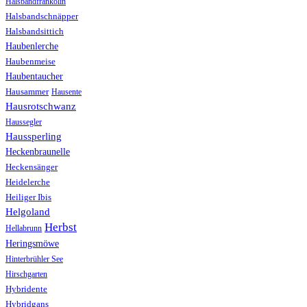
Halsbandfrankolin
Halsbandschnäpper
Halsbandsittich
Haubenlerche
Haubenmeise
Haubentaucher
Hausammer
Hausente
Hausrotschwanz
Haussegler
Haussperling
Heckenbraunelle
Heckensänger
Heidelerche
Heiliger Ibis
Helgoland
Herbst
Hellabrunn
Heringsmöwe
Hinterbrühler See
Hirschgarten
Hybridente
Hybridgans