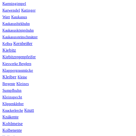
Karmingimpel
Karwendel
Katinger
Watt
Kaukasus
Kaukasusbirkhuhn
Kaukasuskönigshuhn
Kaukasussteinschmätzer
Kernbeißer
Kelbra
Kiebitz
Kiebitzregenpfeifer
Kieswerke Berglern
Klappergrasmücke
Kleiber
Kleine
Bergente
Kleines
Sumpfhuhn
Kleinspecht
Klippenkleiber
Knutt
Knackerlerche
Knäkente
Kohlmeise
Kolbenente