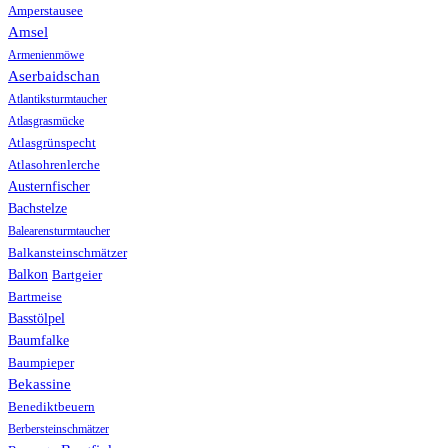
Amperstausee
Amsel
Armenienmöwe
Aserbaidschan
Atlantiksturmtaucher
Atlasgrasmücke
Atlasgrünspecht
Atlasohrenlerche
Austernfischer
Bachstelze
Balearensturmtaucher
Balkansteinschmätzer
Balkon
Bartgeier
Bartmeise
Basstölpel
Baumfalke
Baumpieper
Bekassine
Benediktbeuern
Berbersteinschmätzer