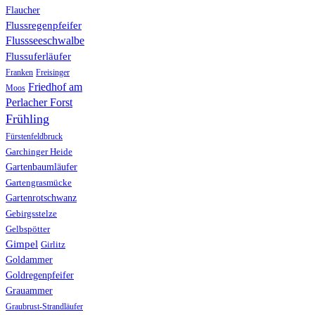
Flaucher
Flussregenpfeifer
Flussseeschwalbe
Flussuferläufer
Franken
Freisinger
Friedhof am
Moos
Perlacher Forst
Frühling
Fürstenfeldbruck
Garchinger Heide
Gartenbaumläufer
Gartengrasmücke
Gartenrotschwanz
Gebirgsstelze
Gelbspötter
Gimpel
Girlitz
Goldammer
Goldregenpfeifer
Grauammer
Graubrust-Strandläufer