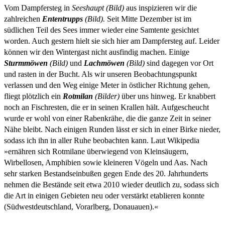
Vom Dampfersteg in
Seeshaupt (Bild)
aus inspizieren wir die
zahlreichen
Ententrupps
(Bild).
Seit Mitte Dezember ist im
südlichen Teil des Sees immer wieder eine Samtente gesichtet
worden. Auch gestern hielt sie sich hier am Dampfersteg auf. Leider
können wir den Wintergast nicht ausfindig machen. Einige
Sturmmöwen
(Bild)
und
Lachmöwen
(Bild)
sind dagegen vor Ort
und rasten in der Bucht. Als wir unseren Beobachtungspunkt
verlassen und den Weg einige Meter in östlicher Richtung gehen,
fliegt plötzlich ein
Rotmilan
(Bilder)
über uns hinweg. Er knabbert
noch an Fischresten, die er in seinen Krallen hält. Aufgescheucht
wurde er wohl von einer Rabenkrähe, die die ganze Zeit in seiner
Nähe bleibt. Nach einigen Runden lässt er sich in einer Birke nieder,
sodass ich ihn in aller Ruhe beobachten kann. Laut Wikipedia
»ernähren sich Rotmilane überwiegend von Kleinsäugern,
Wirbellosen, Amphibien sowie kleineren Vögeln und Aas. Nach
sehr starken Bestandseinbußen gegen Ende des 20. Jahrhunderts
nehmen die Bestände seit etwa 2010 wieder deutlich zu, sodass sich
die Art in einigen Gebieten neu oder verstärkt etablieren konnte
(Südwestdeutschland, Vorarlberg, Donauauen).«