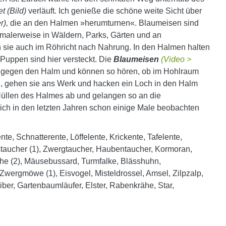
et (Bild)
verläuft. Ich genieße die schöne weite Sicht über
r),
die an den Halmen »herumturnen«. Blaumeisen sind
ormalerweise in Wäldern, Parks, Gärten und an
en sie auch im Röhricht nach Nahrung. In den Halmen halten
 Puppen sind hier versteckt. Die
Blaumeisen
(Video >
en gegen den Halm und können so hören, ob im Hohlraum
g, gehen sie ans Werk und hacken ein Loch in den Halm
 Hüllen des Halmes ab und gelangen so an die
ich in den letzten Jahren schon einige Male beobachten
e, Schnatterente, Löffelente, Krickente, Tafelente,
taucher (1), Zwergtaucher, Haubentaucher, Kormoran,
eihe (2), Mäusebussard, Turmfalke, Blässhuhn,
ergmöwe (1), Eisvogel, Misteldrossel, Amsel, Zilpzalp,
ber, Gartenbaumläufer, Elster, Rabenkrähe, Star,