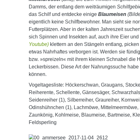
Damms, der entlang dem weiträumigen
Schilfgebi
das Schilf und entdecke einige
Blaumeisen
(Bilde
eigentlich keine Schilfbewohner. Man sieht sie n
Futterplätzen. Aber in der kalten Jahreszeit such
sich Spinnen und Insekten auf, auch ihre Eier und
Youtube)
klettern an den Stängeln entlang, pick
etwas Nahrhaftes verborgen ist. Werden sie fündi
bzw. »spreizeln« mit ihrem kleinen Schnabel die
Leckerbissen. Diese Art der Nahrungssuche habe 
können.
Vogeltagesliste: Höckerschwan, Graugans, Stockent
Reiherente, Schellente, Gänsesäger, Schwarzhals
Seidenreiher (1), Silberreiher, Graureiher, Kornw
Odinshühnchen (1), Lachmöwe, Mittelmeermöwe, Zw
Zaunkönig, Kohlmeise, Blaumeise, Bartmeise, Klei
Feldsperling