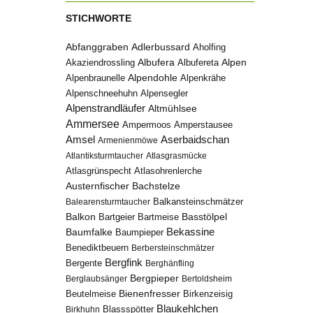
STICHWORTE
Abfanggraben
Adlerbussard
Aholfing
Albufera
Alpen
Albufereta
Akaziendrossling
Alpenbraunelle
Alpendohle
Alpenkrähe
Alpenschneehuhn
Alpensegler
Alpenstrandläufer
Altmühlsee
Ammersee
Ampermoos
Amperstausee
Amsel
Aserbaidschan
Armenienmöwe
Atlantiksturmtaucher
Atlasgrasmücke
Atlasgrünspecht
Atlasohrenlerche
Austernfischer
Bachstelze
Balkansteinschmätzer
Balearensturmtaucher
Balkon
Basstölpel
Bartgeier
Bartmeise
Bekassine
Baumfalke
Baumpieper
Benediktbeuern
Berbersteinschmätzer
Bergfink
Bergente
Berghänfling
Bergpieper
Berglaubsänger
Bertoldsheim
Bienenfresser
Beutelmeise
Birkenzeisig
Blaukehlchen
Birkhuhn
Blassspötter