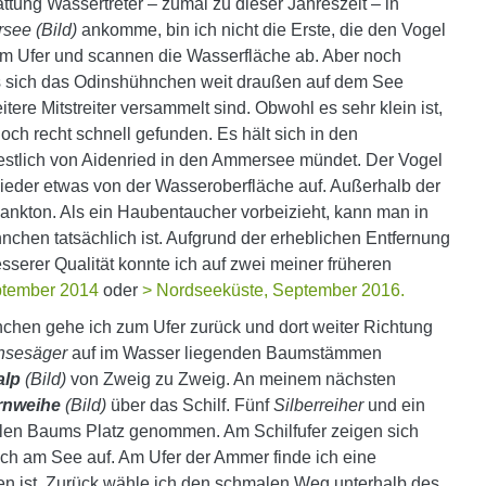
ung Wassertreter – zumal zu dieser Jahreszeit – in
see (Bild)
ankomme, bin ich nicht die Erste, die den Vogel
am Ufer und scannen die Wasserfläche ab. Aber noch
dass sich das Odinshühnchen weit draußen auf dem See
tere Mitstreiter versammelt sind. Obwohl es sehr klein ist,
och recht schnell gefunden. Es hält sich in den
stlich von Aidenried in den Ammersee mündet. Der Vogel
wieder etwas von der Wasseroberfläche auf. Außerhalb der
Plankton. Als ein Haubentaucher vorbeizieht, kann man in
nchen tatsächlich ist. Aufgrund der erheblichen Entfernung
esserer Qualität konnte ich auf zwei meiner früheren
ptember 2014
oder
> Nordseeküste, September 2016.
chen gehe ich zum Ufer zurück und dort weiter Richtung
nsesäger
auf im Wasser liegenden Baumstämmen
alp
(Bild)
von Zweig zu Zweig. An meinem nächsten
rnweihe
(Bild)
über das Schilf. Fünf
Silberreiher
und ein
len Baums Platz genommen. Am Schilfufer zeigen sich
ich am See auf. Am Ufer der Ammer finde ich eine
 ist. Zurück wähle ich den schmalen Weg unterhalb des