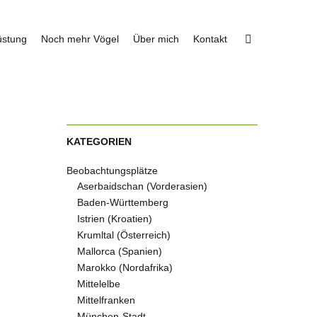
üstung
Noch mehr Vögel
Über mich
Kontakt
KATEGORIEN
Beobachtungsplätze
Aserbaidschan (Vorderasien)
Baden-Württemberg
Istrien (Kroatien)
Krumltal (Österreich)
Mallorca (Spanien)
Marokko (Nordafrika)
Mittelelbe
Mittelfranken
München-Stadt