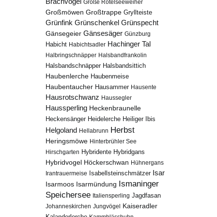
Brachvogel
Große Rötelseeweiher
Großmöwen
Großtrappe
Gryllteiste
Grünfink
Grünschenkel
Grünspecht
Gänsesäger
Gänsegeier
Günzburg
Hachinger Tal
Habicht
Habichtsadler
Halbringschnäpper
Halsbandfrankolin
Halsbandschnäpper
Halsbandsittich
Haubenlerche
Haubenmeise
Haubentaucher
Hausammer
Hausente
Hausrotschwanz
Haussegler
Haussperling
Heckenbraunelle
Heidelerche
Heiliger Ibis
Heckensänger
Herbst
Helgoland
Hellabrunn
Heringsmöwe
Hinterbrühler See
Hybridgans
Hirschgarten
Hybridente
Höckerschwan
Hybridvogel
Hühnergans
Isar
Isabellsteinschmätzer
Irantrauermeise
Ismaninger
Isarmündung
Isarmoos
Speichersee
Italiensperling
Jagdfasan
Kaiseradler
Johanneskirchen
Jungvögel