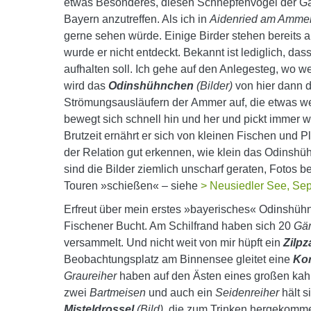
etwas Besonderes, diesen Schnepfenvogel der Gatt
Bayern anzutreffen. Als ich in
Aidenried am Ammer
gerne sehen würde. Einige Birder stehen bereits 
wurde er nicht entdeckt. Bekannt ist lediglich, 
aufhalten soll. Ich gehe auf den Anlegesteg, wo wei
wird das
Odinshühnchen
(Bilder)
von hier dann d
Strömungsausläufern der Ammer auf, die etwas we
bewegt sich schnell hin und her und pickt immer 
Brutzeit ernährt er sich von kleinen Fischen und 
der Relation gut erkennen, wie klein das Odinshüh
sind die Bilder ziemlich unscharf geraten, Fotos b
Touren »schießen« – siehe
> Neusiedler See, Se
Erfreut über mein erstes »bayerisches« Odinshühn
Fischener Bucht. Am Schilfrand haben sich 20
Gä
versammelt. Und nicht weit von mir hüpft ein
Zilpz
Beobachtungsplatz am Binnensee gleitet eine
Ko
Graureiher
haben auf den Ästen eines großen kah
zwei
Bartmeisen
und auch ein
Seidenreiher
hält s
Misteldrossel
(Bild),
die zum Trinken hergekommen