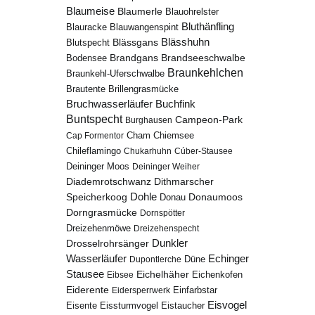
Blaumeise
Blaumerle
Blauohrelster
Bluthänfling
Blauracke
Blauwangenspint
Blässhuhn
Blutspecht
Blässgans
Brandseeschwalbe
Brandgans
Bodensee
Braunkehlchen
Braunkehl-Uferschwalbe
Brillengrasmücke
Brautente
Bruchwasserläufer
Buchfink
Buntspecht
Campeon-Park
Burghausen
Chiemsee
Cap Formentor
Cham
Chileflamingo
Chukarhuhn
Cúber-Stausee
Deininger Moos
Deininger Weiher
Diademrotschwanz
Dithmarscher
Dohle
Speicherkoog
Donau
Donaumoos
Dorngrasmücke
Dornspötter
Dreizehenmöwe
Dreizehenspecht
Drosselrohrsänger
Dunkler
Echinger
Wasserläufer
Düne
Dupontlerche
Stausee
Eichelhäher
Eichenkofen
Eibsee
Eiderente
Eidersperrwerk
Einfarbstar
Eisvogel
Eistaucher
Eisente
Eissturmvogel