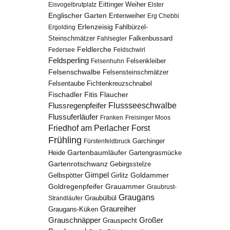
Eisvogelbrutplatz
Eittinger Weiher
Elster
Englischer Garten
Entenweiher
Erg Chebbi
Erlenzeisig
Fahlbürzel-
Ergolding
Steinschmätzer
Fahlsegler
Falkenbussard
Feldlerche
Federsee
Feldschwirl
Feldsperling
Felsenhuhn
Felsenkleiber
Felsenschwalbe
Felsensteinschmätzer
Fichtenkreuzschnabel
Felsentaube
Fischadler
Fitis
Flaucher
Flussregenpfeifer
Flussseeschwalbe
Flussuferläufer
Franken
Freisinger Moos
Friedhof am Perlacher Forst
Frühling
Garchinger
Fürstenfeldbruck
Gartenbaumläufer
Heide
Gartengrasmücke
Gartenrotschwanz
Gebirgsstelze
Gimpel
Goldammer
Gelbspötter
Girlitz
Goldregenpfeifer
Grauammer
Graubrust-
Graugans
Graubülbül
Strandläufer
Graureiher
Graugans-Küken
Grauschnäpper
Großer
Grauspecht