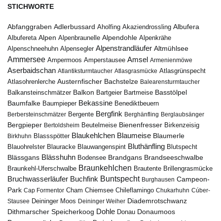
STICHWORTE
Abfanggraben
Albufera
Adlerbussard
Aholfing
Akaziendrossling
Alpen
Albufereta
Alpenbraunelle
Alpendohle
Alpenkrähe
Alpenstrandläufer
Alpenschneehuhn
Alpensegler
Altmühlsee
Ammersee
Amsel
Ampermoos
Amperstausee
Armenienmöwe
Aserbaidschan
Atlantiksturmtaucher
Atlasgrasmücke
Atlasgrünspecht
Austernfischer
Bachstelze
Atlasohrenlerche
Balearensturmtaucher
Balkon
Basstölpel
Balkansteinschmätzer
Bartgeier
Bartmeise
Bekassine
Baumfalke
Baumpieper
Benediktbeuern
Bergfink
Berbersteinschmätzer
Bergente
Berghänfling
Berglaubsänger
Bergpieper
Bienenfresser
Beutelmeise
Bertoldsheim
Birkenzeisig
Blaumeise
Blaukehlchen
Blaumerle
Birkhuhn
Blassspötter
Bluthänfling
Blauohrelster
Blauracke
Blutspecht
Blauwangenspint
Blässhuhn
Brandseeschwalbe
Blässgans
Brandgans
Bodensee
Braunkehlchen
Brillengrasmücke
Braunkehl-Uferschwalbe
Brautente
Bruchwasserläufer
Buchfink
Buntspecht
Campeon-
Burghausen
Park
Chiemsee
Chileflamingo
Cap Formentor
Cham
Chukarhuhn
Cúber-
Diademrotschwanz
Stausee
Deininger Moos
Deininger Weiher
Dohle
Dithmarscher Speicherkoog
Donau
Donaumoos