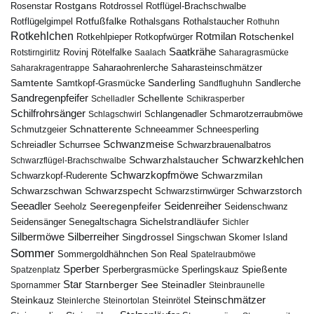
Rostgans
Rotdrossel
Rosenstar
Rotflügel-Brachschwalbe
Rotfußfalke
Rothalsgans
Rothalstaucher
Rotflügelgimpel
Rothuhn
Rotkehlchen
Rotmilan
Rotschenkel
Rotkopfwürger
Rotkehlpieper
Saatkrähe
Rovinj
Rotstirngirlitz
Rötelfalke
Saalach
Saharagrasmücke
Saharasteinschmätzer
Saharakragentrappe
Saharaohrenlerche
Samtente
Sanderling
Samtkopf-Grasmücke
Sandflughuhn
Sandlerche
Sandregenpfeifer
Schellente
Schelladler
Schikrasperber
Schilfrohrsänger
Schlangenadler
Schlagschwirl
Schmarotzerraubmöwe
Schnatterente
Schmutzgeier
Schneeammer
Schneesperling
Schwanzmeise
Schwarzbrauenalbatros
Schreiadler
Schurrsee
Schwarzkehlchen
Schwarzhalstaucher
Schwarzflügel-Brachschwalbe
Schwarzkopfmöwe
Schwarzmilan
Schwarzkopf-Ruderente
Schwarzschwan
Schwarzspecht
Schwarzstirnwürger
Schwarzstorch
Seeadler
Seidenreiher
Seeregenpfeifer
Seeholz
Seidenschwanz
Seidensänger
Sichelstrandläufer
Senegaltschagra
Sichler
Silbermöwe
Silberreiher
Singdrossel
Singschwan
Skomer Island
Sommer
Sommergoldhähnchen
Son Real
Spatelraubmöwe
Sperber
Sperbergrasmücke
Spießente
Spatzenplatz
Sperlingskauz
Star
Starnberger See
Steinadler
Spornammer
Steinbraunelle
Steinschmätzer
Steinkauz
Steinrötel
Steinlerche
Steinortolan