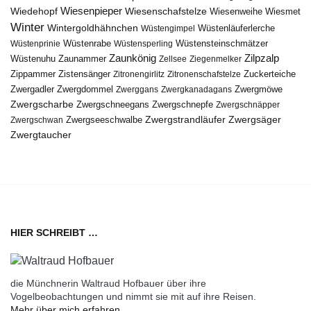
Wiedehopf
Wiesenpieper
Wiesenschafstelze
Wiesmet
Wiesenweihe
Winter
Wintergoldhähnchen
Wüstenläuferlerche
Wüstengimpel
Wüstenprinie
Wüstenrabe
Wüstensperling
Wüstensteinschmätzer
Zaunkönig
Zilpzalp
Zaunammer
Wüstenuhu
Zellsee
Ziegenmelker
Zippammer
Zistensänger
Zuckerteiche
Zitronengirlitz
Zitronenschafstelze
Zwergdommel
Zwergmöwe
Zwergadler
Zwerggans
Zwergkanadagans
Zwergscharbe
Zwergschneegans
Zwergschnepfe
Zwergschnäpper
Zwergstrandläufer
Zwergseeschwalbe
Zwergsäger
Zwergschwan
Zwergtaucher
HIER SCHREIBT …
die Münchnerin Waltraud Hofbauer über ihre
Vogelbeobachtungen und nimmt sie mit auf ihre Reisen.
Mehr über mich erfahren …