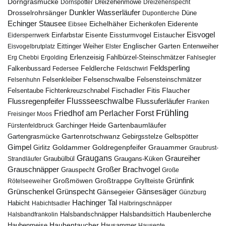
Dorngrasmücke
Dornspötter
Dreizehenmöwe
Dreizehenspecht
Drosselrohrsänger
Dunkler Wasserläufer
Düne
Dupontlerche
Echinger Stausee
Eichelhäher
Eiderente
Eichenkofen
Eibsee
Eisvogel
Eistaucher
Eidersperrwerk
Einfarbstar
Eisente
Eissturmvogel
Englischer Garten
Entenweiher
Eisvogelbrutplatz
Eittinger Weiher
Elster
Erlenzeisig
Fahlbürzel-Steinschmätzer
Erg Chebbi
Ergolding
Fahlsegler
Feldsperling
Feldlerche
Falkenbussard
Federsee
Feldschwirl
Felsenschwalbe
Felsensteinschmätzer
Felsenhuhn
Felsenkleiber
Fischadler
Fitis
Flaucher
Fichtenkreuzschnabel
Felsentaube
Flussregenpfeifer
Flussseeschwalbe
Flussuferläufer
Franken
Frühling
Friedhof am Perlacher Forst
Freisinger Moos
Gartenbaumläufer
Garchinger Heide
Fürstenfeldbruck
Gartenrotschwanz
Gartengrasmücke
Gebirgsstelze
Gelbspötter
Gimpel
Goldammer
Goldregenpfeifer
Girlitz
Grauammer
Graubrust-
Graugans
Graureiher
Graubülbül
Graugans-Küken
Strandläufer
Grauschnäpper
Großer Brachvogel
Grauspecht
Große
Grünfink
Großmöwen
Großtrappe
Rötelseeweiher
Gryllteiste
Gänsesäger
Grünschenkel
Grünspecht
Gänsegeier
Günzburg
Hachinger Tal
Habicht
Habichtsadler
Halbringschnäpper
Haubenlerche
Halsbandfrankolin
Halsbandschnäpper
Halsbandsittich
Haubentaucher
Haubenmeise
Hausammer
Hausente