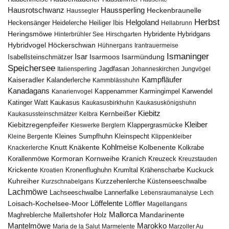
Hausrotschwanz
Haussperling
Heckenbraunelle
Haussegler
Herbst
Helgoland
Heidelerche
Heiliger Ibis
Heckensänger
Hellabrunn
Heringsmöwe
Hybridgans
Hinterbrühler See
Hirschgarten
Hybridente
Höckerschwan
Hybridvogel
Hühnergans
Irantrauermeise
Ismaninger
Isar
Isarmündung
Isabellsteinschmätzer
Isarmoos
Speichersee
Italiensperling
Jagdfasan
Johanneskirchen
Jungvögel
Kampfläufer
Kaiseradler
Kalanderlerche
Kammblässhuhn
Kanadagans
Karmingimpel
Karwendel
Kanarienvogel
Kappenammer
Katinger Watt
Kaukasus
Kaukasusbirkhuhn
Kaukasuskönigshuhn
Kiebitz
Kernbeißer
Kaukasussteinschmätzer
Kelbra
Kiebitzregenpfeifer
Kleiber
Klappergrasmücke
Kieswerke Berglern
Kleines Sumpfhuhn
Kleinspecht
Kleine Bergente
Klippenkleiber
Kohlmeise
Knutt
Knäkente
Kolbenente
Knackerlerche
Kolkrabe
Kormoran
Kornweihe
Kranich
Kreuzeck
Korallenmöwe
Kreuzstauden
Krickente
Kuckuck
Kroatien
Kronenflughuhn
Krumltal
Krähenscharbe
Kuhreiher
Küstenseeschwalbe
Kurzschnabelgans
Kurzzehenlerche
Lachmöwe
Lannerfalke
Lachseeschwalbe
Lebensraumanalyse
Lech
Löffelente
Löffler
Loisach-Kochelsee-Moor
Magellangans
Mallorca
Mandarinente
Maghreblerche
Mallertshofer Holz
Marokko
Mantelmöwe
Maria de la Salut
Marmelente
Marzoller Au