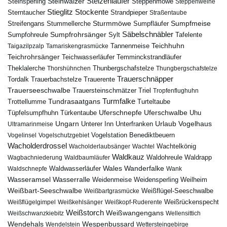
Steinwälzer
Stelzenläufer
Steinsperling
Steppenmöwe
Steppenweihe
Stieglitz
Stockente
Sterntaucher
Strandpieper
Straßentaube
Sturmmöwe
Sumpfmeise
Streifengans
Sumpfläufer
Stummellerche
Sumpfrohrsänger
Säbelschnäbler
Sylt
Tafelente
Sumpfohreule
Teichhuhn
Tannenmeise
Taigazilpzalp
Tamariskengrasmücke
Teichrohrsänger
Teichwasserläufer
Temminckstrandläufer
Theklalerche
Thunbergschafstelze
Thorshühnchen
Thungbergschafstelze
Trauerschnäpper
Tordalk
Trauerbachstelze
Trauerente
Trauerseeschwalbe
Trauersteinschmätzer
Triel
Tropfenflughuhn
Turmfalke
Trottellumme
Tundrasaatgans
Turteltaube
Uferschnepfe
Tüpfelsumpfhuhn
Uferschwalbe
Türkentaube
Uhu
Urlaub
Ungarn
Unterer Inn
Vogelhaus
Ultramarinmeise
Unterfranken
Vogelstation Benediktbeuern
Vogelinsel
Vogelschutzgebiet
Wacholderdrossel
Wacholderlaubsänger
Wachtel
Wachtelkönig
Waldkauz
Waldohreule
Waldrapp
Wagbachniederung
Waldbaumläufer
Wales
Wanderfalke
Waldschnepfe
Waldwasserläufer
Wank
Wasseramsel
Wasserralle
Weidenmeise
Weidensperling
Weilheim
Weißbart-Seeschwalbe
Weißbartgrasmücke
Weißflügel-Seeschwalbe
Weißflügelgimpel
Weißkehlsänger
Weißkopf-Ruderente
Weißrückenspecht
Weißstorch
Weißwangengans
Weißschwanzkiebitz
Wellensittich
Wendehals
Wespenbussard
Wendelstein
Wettersteingebirge