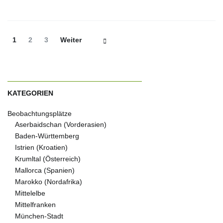
Beitrags-
Seite
Seite
Seite
1
2
3
Weiter
Navigation
KATEGORIEN
Beobachtungsplätze
Aserbaidschan (Vorderasien)
Baden-Württemberg
Istrien (Kroatien)
Krumltal (Österreich)
Mallorca (Spanien)
Marokko (Nordafrika)
Mittelelbe
Mittelfranken
München-Stadt