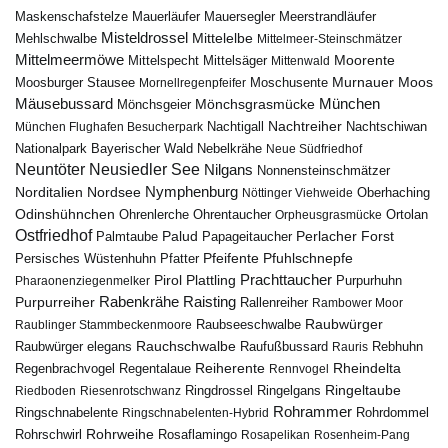
Maskenschafstelze
Mauersegler
Mauerläufer
Meerstrandläufer
Misteldrossel
Mehlschwalbe
Mittelelbe
Mittelmeer-Steinschmätzer
Mittelmeermöwe
Mittelsäger
Moorente
Mittelspecht
Mittenwald
Murnauer Moos
Moosburger Stausee
Mornellregenpfeifer
Moschusente
Mäusebussard
München
Mönchsgeier
Mönchsgrasmücke
Nachtreiher
Nachtigall
München Flughafen Besucherpark
Nachtschiwan
Nebelkrähe
Nationalpark Bayerischer Wald
Neue Südfriedhof
Neuntöter
Neusiedler See
Nilgans
Nonnensteinschmätzer
Nymphenburg
Norditalien
Nordsee
Nöttinger Viehweide
Oberhaching
Odinshühnchen
Ohrentaucher
Ortolan
Ohrenlerche
Orpheusgrasmücke
Ostfriedhof
Palud
Palmtaube
Papageitaucher
Perlacher Forst
Pfuhlschnepfe
Pfeifente
Persisches Wüstenhuhn
Pfatter
Pirol
Prachttaucher
Plattling
Purpurhuhn
Pharaonenziegenmelker
Rabenkrähe
Purpurreiher
Raisting
Rallenreiher
Rambower Moor
Raubwürger
Raubseeschwalbe
Raublinger Stammbeckenmoore
Rauchschwalbe
Raubwürger elegans
Rebhuhn
Raufußbussard
Rauris
Reiherente
Rheindelta
Regenbrachvogel
Regentalaue
Rennvogel
Ringeltaube
Ringdrossel
Ringelgans
Riedboden
Riesenrotschwanz
Rohrammer
Ringschnabelente
Ringschnabelenten-Hybrid
Rohrdommel
Rohrweihe
Rohrschwirl
Rosaflamingo
Rosapelikan
Rosenheim-Pang