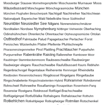
Murnauer Moos
Moosburger Stausee
Mornellregenpfeifer
Moschusente
Mäusebussard
München
Mönchsgeier
Mönchsgrasmücke
Nachtreiher
Nachtigall
München Flughafen Besucherpark
Nachtschiwan
Nebelkrähe
Nationalpark Bayerischer Wald
Neue Südfriedhof
Neuntöter
Neusiedler See
Nilgans
Nonnensteinschmätzer
Nymphenburg
Norditalien
Nordsee
Nöttinger Viehweide
Oberhaching
Odinshühnchen
Ohrentaucher
Ortolan
Ohrenlerche
Orpheusgrasmücke
Ostfriedhof
Palud
Palmtaube
Papageitaucher
Perlacher Forst
Pfuhlschnepfe
Pfeifente
Persisches Wüstenhuhn
Pfatter
Pirol
Prachttaucher
Plattling
Purpurhuhn
Pharaonenziegenmelker
Rabenkrähe
Purpurreiher
Raisting
Rallenreiher
Rambower Moor
Raubwürger
Raubseeschwalbe
Raublinger Stammbeckenmoore
Rauchschwalbe
Raubwürger elegans
Rebhuhn
Raufußbussard
Rauris
Reiherente
Rheindelta
Regenbrachvogel
Regentalaue
Rennvogel
Ringeltaube
Ringdrossel
Ringelgans
Riedboden
Riesenrotschwanz
Rohrammer
Ringschnabelente
Ringschnabelenten-Hybrid
Rohrdommel
Rohrweihe
Rohrschwirl
Rosaflamingo
Rosapelikan
Rosenheim-Pang
Rostgans
Rotdrossel
Rosenstar
Rotflügel-Brachschwalbe
Rotfußfalke
Rothalsgans
Rothalstaucher
Rotflügelgimpel
Rothuhn
Rotkehlchen
Rotmilan
Rotschenkel
Rotkopfwürger
Rotkehlpieper