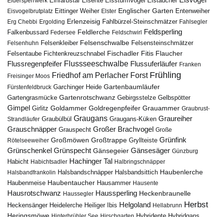
Eistaucher
Eidersperrwerk
Einfarbstar
Eisente
Eissturmvogel
Englischer Garten
Entenweiher
Eisvogelbrutplatz
Eittinger Weiher
Elster
Erlenzeisig
Fahlbürzel-Steinschmätzer
Erg Chebbi
Ergolding
Fahlsegler
Feldsperling
Feldlerche
Falkenbussard
Federsee
Feldschwirl
Felsenschwalbe
Felsensteinschmätzer
Felsenhuhn
Felsenkleiber
Fischadler
Fitis
Flaucher
Fichtenkreuzschnabel
Felsentaube
Flussregenpfeifer
Flussseeschwalbe
Flussuferläufer
Franken
Frühling
Friedhof am Perlacher Forst
Freisinger Moos
Gartenbaumläufer
Garchinger Heide
Fürstenfeldbruck
Gartenrotschwanz
Gartengrasmücke
Gebirgsstelze
Gelbspötter
Gimpel
Goldammer
Goldregenpfeifer
Girlitz
Grauammer
Graubrust-
Graugans
Graureiher
Graubülbül
Graugans-Küken
Strandläufer
Grauschnäpper
Großer Brachvogel
Grauspecht
Große
Grünfink
Großmöwen
Großtrappe
Rötelseeweiher
Gryllteiste
Gänsesäger
Grünschenkel
Grünspecht
Gänsegeier
Günzburg
Hachinger Tal
Habicht
Habichtsadler
Halbringschnäpper
Haubenlerche
Halsbandfrankolin
Halsbandschnäpper
Halsbandsittich
Haubentaucher
Haubenmeise
Hausammer
Hausente
Hausrotschwanz
Haussperling
Heckenbraunelle
Haussegler
Herbst
Helgoland
Heidelerche
Heiliger Ibis
Heckensänger
Hellabrunn
Heringsmöwe
Hybridgans
Hinterbrühler See
Hirschgarten
Hybridente