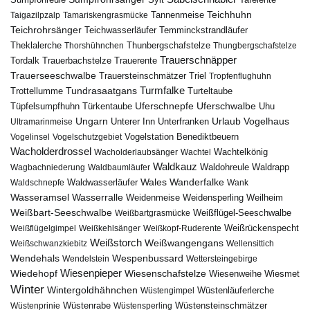
Sumpfohreule
Teichhuhn
Tannenmeise
Taigazilpzalp
Tamariskengrasmücke
Teichrohrsänger
Teichwasserläufer
Temminckstrandläufer
Theklalerche
Thunbergschafstelze
Thorshühnchen
Thungbergschafstelze
Trauerschnäpper
Tordalk
Trauerbachstelze
Trauerente
Trauerseeschwalbe
Trauersteinschmätzer
Triel
Tropfenflughuhn
Turmfalke
Trottellumme
Tundrasaatgans
Turteltaube
Uferschnepfe
Tüpfelsumpfhuhn
Uferschwalbe
Türkentaube
Uhu
Urlaub
Ungarn
Unterer Inn
Vogelhaus
Ultramarinmeise
Unterfranken
Vogelstation Benediktbeuern
Vogelinsel
Vogelschutzgebiet
Wacholderdrossel
Wacholderlaubsänger
Wachtel
Wachtelkönig
Waldkauz
Waldohreule
Waldrapp
Wagbachniederung
Waldbaumläufer
Wales
Wanderfalke
Waldschnepfe
Waldwasserläufer
Wank
Wasseramsel
Wasserralle
Weidenmeise
Weidensperling
Weilheim
Weißbart-Seeschwalbe
Weißbartgrasmücke
Weißflügel-Seeschwalbe
Weißflügelgimpel
Weißkehlsänger
Weißkopf-Ruderente
Weißrückenspecht
Weißstorch
Weißwangengans
Weißschwanzkiebitz
Wellensittich
Wendehals
Wespenbussard
Wendelstein
Wettersteingebirge
Wiedehopf
Wiesenpieper
Wiesenschafstelze
Wiesmet
Wiesenweihe
Winter
Wintergoldhähnchen
Wüstenläuferlerche
Wüstengimpel
Wüstenprinie
Wüstenrabe
Wüstensperling
Wüstensteinschmätzer