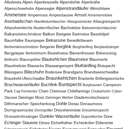
Alpen
Albufereta
Alpenbraunelle
Alpendohle
Alpenkrähe
Alpenstrandläufer
Alpenschneehuhn
Alpensegler
Altmühlsee
Ammersee
Amsel
Ampermoos
Amperstausee
Armenienmöwe
Aserbaidschan
Atlantiksturmtaucher
Atlasgrasmücke
Atlasgrünspecht
Austernfischer
Bachstelze
Atlasohrenlerche
Balearensturmtaucher
Balkon
Basstölpel
Balkansteinschmätzer
Bartgeier
Bartmeise
Bekassine
Baumfalke
Baumpieper
Benediktbeuern
Bergfink
Berbersteinschmätzer
Bergente
Berghänfling
Berglaubsänger
Bergpieper
Bienenfresser
Beutelmeise
Bertoldsheim
Birkenzeisig
Blaumeise
Blaukehlchen
Blaumerle
Birkhuhn
Blassspötter
Bluthänfling
Blauohrelster
Blauracke
Blutspecht
Blauwangenspint
Blässhuhn
Brandseeschwalbe
Blässgans
Brandgans
Bodensee
Braunkehlchen
Brillengrasmücke
Braunkehl-Uferschwalbe
Brautente
Bruchwasserläufer
Buchfink
Buntspecht
Campeon-
Burghausen
Park
Chiemsee
Chileflamingo
Cap Formentor
Cham
Chukarhuhn
Cúber-
Diademrotschwanz
Stausee
Deininger Moos
Deininger Weiher
Dohle
Dithmarscher Speicherkoog
Donau
Donaumoos
Dorngrasmücke
Dornspötter
Dreizehenmöwe
Dreizehenspecht
Drosselrohrsänger
Dunkler Wasserläufer
Düne
Dupontlerche
Echinger Stausee
Eichelhäher
Eiderente
Eichenkofen
Eibsee
Eisvogel