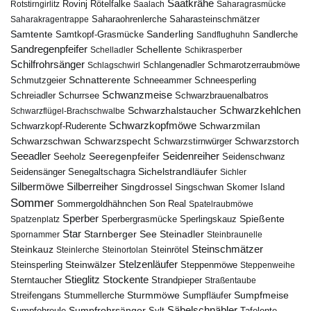
Saatkrähe
Rovinj
Rotstirngirlitz
Rötelfalke
Saalach
Saharagrasmücke
Saharasteinschmätzer
Saharakragentrappe
Saharaohrenlerche
Samtente
Sanderling
Samtkopf-Grasmücke
Sandflughuhn
Sandlerche
Sandregenpfeifer
Schellente
Schelladler
Schikrasperber
Schilfrohrsänger
Schlangenadler
Schlagschwirl
Schmarotzerraubmöwe
Schnatterente
Schmutzgeier
Schneeammer
Schneesperling
Schwanzmeise
Schwarzbrauenalbatros
Schreiadler
Schurrsee
Schwarzkehlchen
Schwarzhalstaucher
Schwarzflügel-Brachschwalbe
Schwarzkopfmöwe
Schwarzmilan
Schwarzkopf-Ruderente
Schwarzschwan
Schwarzspecht
Schwarzstirnwürger
Schwarzstorch
Seeadler
Seidenreiher
Seeregenpfeifer
Seeholz
Seidenschwanz
Seidensänger
Sichelstrandläufer
Senegaltschagra
Sichler
Silbermöwe
Silberreiher
Singdrossel
Singschwan
Skomer Island
Sommer
Sommergoldhähnchen
Son Real
Spatelraubmöwe
Sperber
Sperbergrasmücke
Spießente
Spatzenplatz
Sperlingskauz
Star
Starnberger See
Steinadler
Spornammer
Steinbraunelle
Steinschmätzer
Steinkauz
Steinrötel
Steinlerche
Steinortolan
Steinwälzer
Stelzenläufer
Steinsperling
Steppenmöwe
Steppenweihe
Stieglitz
Stockente
Sterntaucher
Strandpieper
Straßentaube
Sturmmöwe
Sumpfmeise
Streifengans
Sumpfläufer
Stummellerche
Sumpfrohrsänger
Säbelschnäbler
Sylt
Tafelente