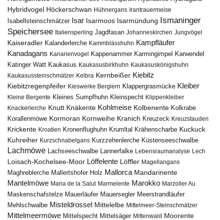
Höckerschwan
Hybridvogel
Hühnergans
Irantrauermeise
Ismaninger
Isar
Isarmündung
Isabellsteinschmätzer
Isarmoos
Speichersee
Italiensperling
Jagdfasan
Johanneskirchen
Jungvögel
Kampfläufer
Kaiseradler
Kalanderlerche
Kammblässhuhn
Kanadagans
Karmingimpel
Karwendel
Kanarienvogel
Kappenammer
Katinger Watt
Kaukasus
Kaukasusbirkhuhn
Kaukasuskönigshuhn
Kiebitz
Kernbeißer
Kaukasussteinschmätzer
Kelbra
Kiebitzregenpfeifer
Kleiber
Klappergrasmücke
Kieswerke Berglern
Kleines Sumpfhuhn
Kleinspecht
Kleine Bergente
Klippenkleiber
Kohlmeise
Knutt
Knäkente
Kolbenente
Knackerlerche
Kolkrabe
Kormoran
Kornweihe
Kranich
Kreuzeck
Korallenmöwe
Kreuzstauden
Krickente
Kuckuck
Kroatien
Kronenflughuhn
Krumltal
Krähenscharbe
Kuhreiher
Küstenseeschwalbe
Kurzschnabelgans
Kurzzehenlerche
Lachmöwe
Lannerfalke
Lachseeschwalbe
Lebensraumanalyse
Lech
Löffelente
Löffler
Loisach-Kochelsee-Moor
Magellangans
Mallorca
Mandarinente
Maghreblerche
Mallertshofer Holz
Marokko
Mantelmöwe
Maria de la Salut
Marmelente
Marzoller Au
Maskenschafstelze
Mauersegler
Mauerläufer
Meerstrandläufer
Misteldrossel
Mehlschwalbe
Mittelelbe
Mittelmeer-Steinschmätzer
Mittelmeermöwe
Mittelsäger
Moorente
Mittelspecht
Mittenwald