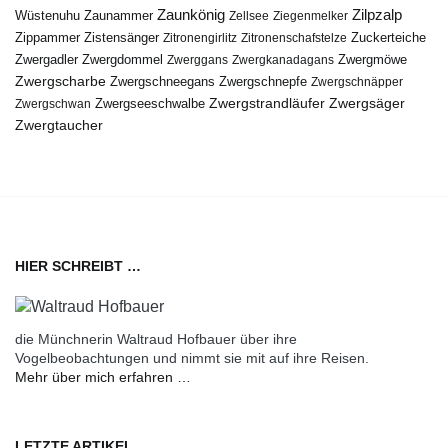
Zaunkönig
Zilpzalp
Zaunammer
Wüstenuhu
Zellsee
Ziegenmelker
Zippammer
Zistensänger
Zuckerteiche
Zitronengirlitz
Zitronenschafstelze
Zwergdommel
Zwergmöwe
Zwergadler
Zwerggans
Zwergkanadagans
Zwergscharbe
Zwergschneegans
Zwergschnepfe
Zwergschnäpper
Zwergstrandläufer
Zwergseeschwalbe
Zwergsäger
Zwergschwan
Zwergtaucher
HIER SCHREIBT …
die Münchnerin Waltraud Hofbauer über ihre
Vogelbeobachtungen und nimmt sie mit auf ihre Reisen.
Mehr über mich erfahren …
LETZTE ARTIKEL