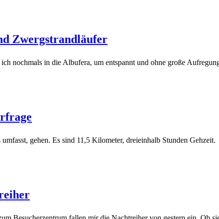
nd Zwergstrandläufer
e ich nochmals in die Albufera, um entspannt und ohne große Aufregu
erfrage
s umfasst, gehen. Es sind 11,5 Kilometer, dreieinhalb Stunden Gehzeit.
reiher
m Besucherzentrum fallen mir die Nachtreiher von gestern ein. Ob sie