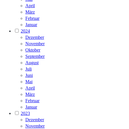
April
März
Februar
Januar
2024
Dezember
November
Oktober
September
August
Juli
Juni
Mai
April
März
Februar
Januar
2023
Dezember
November