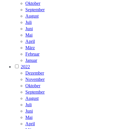
Oktober
September
August
Juli
Juni
Mai
April
März
Februar
Januar
2022
Dezember
November
Oktober
September
August
Juli
Juni
Mai
April