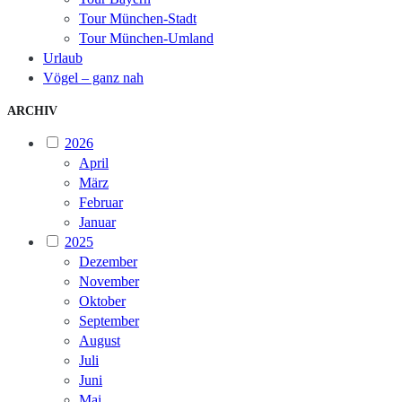
Tour München-Stadt
Tour München-Umland
Urlaub
Vögel – ganz nah
ARCHIV
2026
April
März
Februar
Januar
2025
Dezember
November
Oktober
September
August
Juli
Juni
Mai