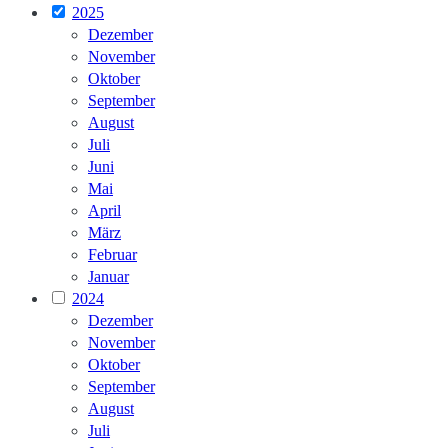
2025
Dezember
November
Oktober
September
August
Juli
Juni
Mai
April
März
Februar
Januar
2024
Dezember
November
Oktober
September
August
Juli