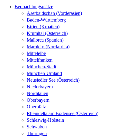
Beobachtungsplätze
Aserbaidschan (Vorderasien)
Baden-Württemberg
Istrien (Kroatien)
Krumltal (Österreich)
Mallorca (Spanien)
Marokko (Nordafrika)
Mittelelbe
Mittelfranken
München-Stadt
München-Umland
Neusiedler See (Österreich)
Niederbayern
Norditalien
Oberbayern
Oberpfalz
Rheindelta am Bodensee (Österreich)
Schleswig-Holstein
Schwaben
Thüringen