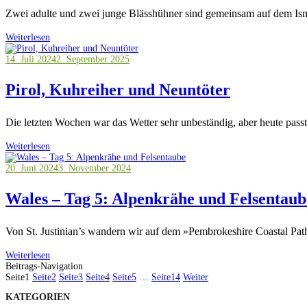
Zwei adulte und zwei junge Blässhühner sind gemeinsam auf dem Is
Weiterlesen
14. Juli 2024
2. September 2025
Pirol, Kuhreiher und Neuntöter
Die letzten Wochen war das Wetter sehr unbeständig, aber heute passt
Weiterlesen
20. Juni 2024
3. November 2024
Wales – Tag 5: Alpenkrähe und Felsentaub
Von St. Justinian’s wandern wir auf dem »Pembrokeshire Coastal Pat
Weiterlesen
Beitrags-Navigation
Seite
1
Seite
2
Seite
3
Seite
4
Seite
5
…
Seite
14
Weiter
KATEGORIEN