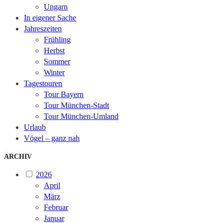
Ungarn
In eigener Sache
Jahreszeiten
Frühling
Herbst
Sommer
Winter
Tagestouren
Tour Bayern
Tour München-Stadt
Tour München-Umland
Urlaub
Vögel – ganz nah
ARCHIV
2026
April
März
Februar
Januar