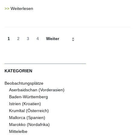
Weiterlesen
Beitrags-
Seite
Seite
Seite
Seite
1
2
3
4
Weiter
Navigation
KATEGORIEN
Beobachtungsplätze
Aserbaidschan (Vorderasien)
Baden-Württemberg
Istrien (Kroatien)
Krumltal (Österreich)
Mallorca (Spanien)
Marokko (Nordafrika)
Mittelelbe