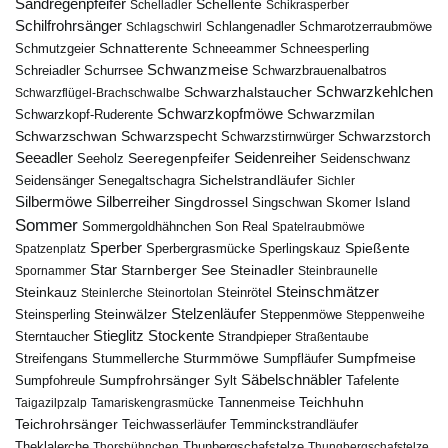
Sandregenpfeifer
Schellente
Schelladler
Schikrasperber
Schilfrohrsänger
Schlangenadler
Schlagschwirl
Schmarotzerraubmöwe
Schnatterente
Schmutzgeier
Schneeammer
Schneesperling
Schwanzmeise
Schwarzbrauenalbatros
Schreiadler
Schurrsee
Schwarzkehlchen
Schwarzhalstaucher
Schwarzflügel-Brachschwalbe
Schwarzkopfmöwe
Schwarzmilan
Schwarzkopf-Ruderente
Schwarzschwan
Schwarzspecht
Schwarzstirnwürger
Schwarzstorch
Seeadler
Seidenreiher
Seeregenpfeifer
Seeholz
Seidenschwanz
Seidensänger
Sichelstrandläufer
Senegaltschagra
Sichler
Silbermöwe
Silberreiher
Singdrossel
Singschwan
Skomer Island
Sommer
Sommergoldhähnchen
Son Real
Spatelraubmöwe
Sperber
Sperbergrasmücke
Spießente
Spatzenplatz
Sperlingskauz
Star
Starnberger See
Steinadler
Spornammer
Steinbraunelle
Steinschmätzer
Steinkauz
Steinrötel
Steinlerche
Steinortolan
Steinwälzer
Stelzenläufer
Steinsperling
Steppenmöwe
Steppenweihe
Stieglitz
Stockente
Sterntaucher
Strandpieper
Straßentaube
Sturmmöwe
Sumpfmeise
Streifengans
Sumpfläufer
Stummellerche
Sumpfrohrsänger
Säbelschnäbler
Sylt
Tafelente
Sumpfohreule
Teichhuhn
Tannenmeise
Taigazilpzalp
Tamariskengrasmücke
Teichrohrsänger
Teichwasserläufer
Temminckstrandläufer
Theklalerche
Thunbergschafstelze
Thorshühnchen
Thungbergschafstelze