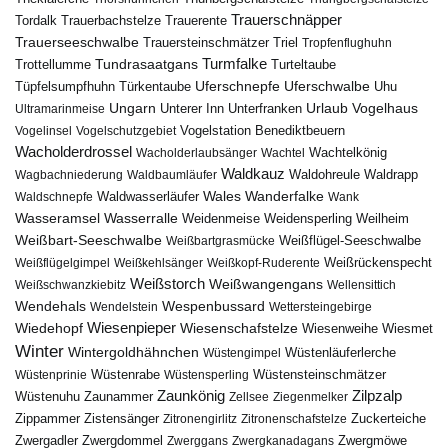
Trauerschnäpper
Tordalk
Trauerbachstelze
Trauerente
Trauerseeschwalbe
Trauersteinschmätzer
Triel
Tropfenflughuhn
Turmfalke
Trottellumme
Tundrasaatgans
Turteltaube
Uferschnepfe
Tüpfelsumpfhuhn
Uferschwalbe
Türkentaube
Uhu
Urlaub
Ungarn
Unterer Inn
Vogelhaus
Ultramarinmeise
Unterfranken
Vogelstation Benediktbeuern
Vogelinsel
Vogelschutzgebiet
Wacholderdrossel
Wacholderlaubsänger
Wachtel
Wachtelkönig
Waldkauz
Waldohreule
Waldrapp
Wagbachniederung
Waldbaumläufer
Wales
Wanderfalke
Waldschnepfe
Waldwasserläufer
Wank
Wasseramsel
Wasserralle
Weidenmeise
Weidensperling
Weilheim
Weißbart-Seeschwalbe
Weißbartgrasmücke
Weißflügel-Seeschwalbe
Weißflügelgimpel
Weißkehlsänger
Weißkopf-Ruderente
Weißrückenspecht
Weißstorch
Weißwangengans
Weißschwanzkiebitz
Wellensittich
Wendehals
Wespenbussard
Wendelstein
Wettersteingebirge
Wiedehopf
Wiesenpieper
Wiesenschafstelze
Wiesmet
Wiesenweihe
Winter
Wintergoldhähnchen
Wüstenläuferlerche
Wüstengimpel
Wüstenprinie
Wüstenrabe
Wüstensperling
Wüstensteinschmätzer
Zaunkönig
Zilpzalp
Zaunammer
Wüstenuhu
Zellsee
Ziegenmelker
Zippammer
Zistensänger
Zuckerteiche
Zitronengirlitz
Zitronenschafstelze
Zwergdommel
Zwergmöwe
Zwergadler
Zwerggans
Zwergkanadagans