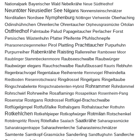
Nebelkrähe
Nationalpark Bayerischer Wald
Neue Südfriedhof
Neuntöter
Neusiedler See
Nilgans
Nonnensteinschmätzer
Nymphenburg
Norditalien
Nordsee
Nöttinger Viehweide
Oberhaching
Odinshühnchen
Ohrentaucher
Ortolan
Ohrenlerche
Orpheusgrasmücke
Ostfriedhof
Palud
Palmtaube
Papageitaucher
Perlacher Forst
Pfuhlschnepfe
Pfeifente
Persisches Wüstenhuhn
Pfatter
Pirol
Prachttaucher
Plattling
Purpurhuhn
Pharaonenziegenmelker
Rabenkrähe
Purpurreiher
Raisting
Rallenreiher
Rambower Moor
Raubwürger
Raubseeschwalbe
Raublinger Stammbeckenmoore
Rauchschwalbe
Raubwürger elegans
Rebhuhn
Raufußbussard
Rauris
Reiherente
Rheindelta
Regenbrachvogel
Regentalaue
Rennvogel
Ringeltaube
Ringdrossel
Ringelgans
Riedboden
Riesenrotschwanz
Rohrammer
Ringschnabelente
Ringschnabelenten-Hybrid
Rohrdommel
Rohrweihe
Rohrschwirl
Rosaflamingo
Rosapelikan
Rosenheim-Pang
Rostgans
Rotdrossel
Rosenstar
Rotflügel-Brachschwalbe
Rotfußfalke
Rothalsgans
Rothalstaucher
Rotflügelgimpel
Rothuhn
Rotkehlchen
Rotmilan
Rotschenkel
Rotkopfwürger
Rotkehlpieper
Saatkrähe
Rovinj
Rotstirngirlitz
Rötelfalke
Saalach
Saharagrasmücke
Saharasteinschmätzer
Saharakragentrappe
Saharaohrenlerche
Samtente
Sanderling
Samtkopf-Grasmücke
Sandflughuhn
Sandlerche