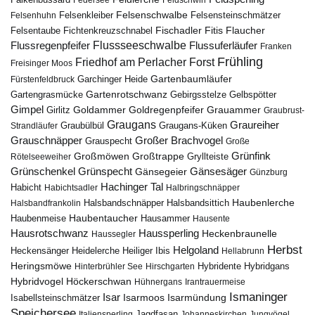
Falkenbussard
Federsee
Feldschwirl
Felsenschwalbe
Felsensteinschmätzer
Felsenhuhn
Felsenkleiber
Fischadler
Fitis
Flaucher
Fichtenkreuzschnabel
Felsentaube
Flussregenpfeifer
Flussseeschwalbe
Flussuferläufer
Franken
Frühling
Friedhof am Perlacher Forst
Freisinger Moos
Gartenbaumläufer
Garchinger Heide
Fürstenfeldbruck
Gartenrotschwanz
Gartengrasmücke
Gebirgsstelze
Gelbspötter
Gimpel
Goldammer
Goldregenpfeifer
Girlitz
Grauammer
Graubrust-
Graugans
Graureiher
Graubülbül
Graugans-Küken
Strandläufer
Grauschnäpper
Großer Brachvogel
Grauspecht
Große
Grünfink
Großmöwen
Großtrappe
Rötelseeweiher
Gryllteiste
Gänsesäger
Grünschenkel
Grünspecht
Gänsegeier
Günzburg
Hachinger Tal
Habicht
Habichtsadler
Halbringschnäpper
Haubenlerche
Halsbandfrankolin
Halsbandschnäpper
Halsbandsittich
Haubentaucher
Haubenmeise
Hausammer
Hausente
Hausrotschwanz
Haussperling
Heckenbraunelle
Haussegler
Herbst
Helgoland
Heidelerche
Heiliger Ibis
Heckensänger
Hellabrunn
Heringsmöwe
Hybridgans
Hinterbrühler See
Hirschgarten
Hybridente
Höckerschwan
Hybridvogel
Hühnergans
Irantrauermeise
Ismaninger
Isar
Isarmündung
Isabellsteinschmätzer
Isarmoos
Speichersee
Italiensperling
Jagdfasan
Johanneskirchen
Jungvögel