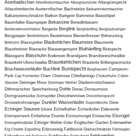
Aserbaidschan
Atlantiksturmtaucher
Atlasgrasmücke
Atlasgrünspecht
Austernfischer
Bachstelze
Atlasohrenlerche
Balearensturmtaucher
Balkon
Basstölpel
Balkansteinschmätzer
Bartgeier
Bartmeise
Bekassine
Baumfalke
Baumpieper
Benediktbeuern
Bergfink
Berbersteinschmätzer
Bergente
Berghänfling
Berglaubsänger
Bergpieper
Bienenfresser
Beutelmeise
Bertoldsheim
Birkenzeisig
Blaumeise
Blaukehlchen
Blaumerle
Birkhuhn
Blassspötter
Bluthänfling
Blauohrelster
Blauracke
Blutspecht
Blauwangenspint
Blässhuhn
Brandseeschwalbe
Blässgans
Brandgans
Bodensee
Braunkehlchen
Brillengrasmücke
Braunkehl-Uferschwalbe
Brautente
Bruchwasserläufer
Buchfink
Buntspecht
Campeon-
Burghausen
Park
Chiemsee
Chileflamingo
Cap Formentor
Cham
Chukarhuhn
Cúber-
Diademrotschwanz
Stausee
Deininger Moos
Deininger Weiher
Dohle
Dithmarscher Speicherkoog
Donau
Donaumoos
Dorngrasmücke
Dornspötter
Dreizehenmöwe
Dreizehenspecht
Drosselrohrsänger
Dunkler Wasserläufer
Düne
Dupontlerche
Echinger Stausee
Eichelhäher
Eiderente
Eichenkofen
Eibsee
Eisvogel
Eistaucher
Eidersperrwerk
Einfarbstar
Eisente
Eissturmvogel
Englischer Garten
Entenweiher
Eisvogelbrutplatz
Eittinger Weiher
Elster
Erlenzeisig
Fahlbürzel-Steinschmätzer
Erg Chebbi
Ergolding
Fahlsegler
Feldsperling
Feldlerche