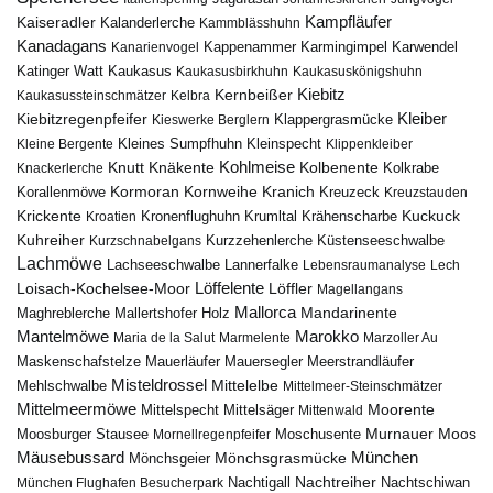
Kampfläufer
Kaiseradler
Kalanderlerche
Kammblässhuhn
Kanadagans
Karmingimpel
Karwendel
Kanarienvogel
Kappenammer
Katinger Watt
Kaukasus
Kaukasusbirkhuhn
Kaukasuskönigshuhn
Kiebitz
Kernbeißer
Kaukasussteinschmätzer
Kelbra
Kiebitzregenpfeifer
Kleiber
Klappergrasmücke
Kieswerke Berglern
Kleines Sumpfhuhn
Kleinspecht
Kleine Bergente
Klippenkleiber
Kohlmeise
Knutt
Knäkente
Kolbenente
Knackerlerche
Kolkrabe
Kormoran
Kornweihe
Kranich
Kreuzeck
Korallenmöwe
Kreuzstauden
Krickente
Kuckuck
Kroatien
Kronenflughuhn
Krumltal
Krähenscharbe
Kuhreiher
Küstenseeschwalbe
Kurzschnabelgans
Kurzzehenlerche
Lachmöwe
Lannerfalke
Lachseeschwalbe
Lebensraumanalyse
Lech
Löffelente
Löffler
Loisach-Kochelsee-Moor
Magellangans
Mallorca
Mandarinente
Maghreblerche
Mallertshofer Holz
Marokko
Mantelmöwe
Maria de la Salut
Marmelente
Marzoller Au
Maskenschafstelze
Mauersegler
Mauerläufer
Meerstrandläufer
Misteldrossel
Mehlschwalbe
Mittelelbe
Mittelmeer-Steinschmätzer
Mittelmeermöwe
Mittelsäger
Moorente
Mittelspecht
Mittenwald
Murnauer Moos
Moosburger Stausee
Mornellregenpfeifer
Moschusente
Mäusebussard
München
Mönchsgeier
Mönchsgrasmücke
Nachtreiher
Nachtigall
München Flughafen Besucherpark
Nachtschiwan