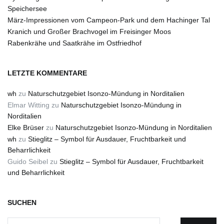
Speichersee
März-Impressionen vom Campeon-Park und dem Hachinger Tal
Kranich und Großer Brachvogel im Freisinger Moos
Rabenkrähe und Saatkrähe im Ostfriedhof
LETZTE KOMMENTARE
wh
zu
Naturschutzgebiet Isonzo-Mündung in Norditalien
Elmar Witting
zu
Naturschutzgebiet Isonzo-Mündung in
Norditalien
Elke Brüser
zu
Naturschutzgebiet Isonzo-Mündung in Norditalien
wh
zu
Stieglitz – Symbol für Ausdauer, Fruchtbarkeit und
Beharrlichkeit
Guido Seibel
zu
Stieglitz – Symbol für Ausdauer, Fruchtbarkeit
und Beharrlichkeit
SUCHEN
Suchen