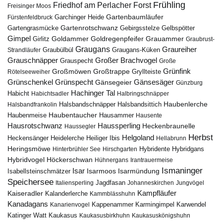
Frühling
Friedhof am Perlacher Forst
Freisinger Moos
Gartenbaumläufer
Garchinger Heide
Fürstenfeldbruck
Gartenrotschwanz
Gartengrasmücke
Gebirgsstelze
Gelbspötter
Gimpel
Goldammer
Goldregenpfeifer
Girlitz
Grauammer
Graubrust-
Graugans
Graureiher
Graubülbül
Graugans-Küken
Strandläufer
Grauschnäpper
Großer Brachvogel
Grauspecht
Große
Grünfink
Großmöwen
Großtrappe
Rötelseeweiher
Gryllteiste
Gänsesäger
Grünschenkel
Grünspecht
Gänsegeier
Günzburg
Hachinger Tal
Habicht
Habichtsadler
Halbringschnäpper
Haubenlerche
Halsbandfrankolin
Halsbandschnäpper
Halsbandsittich
Haubentaucher
Haubenmeise
Hausammer
Hausente
Hausrotschwanz
Haussperling
Heckenbraunelle
Haussegler
Herbst
Helgoland
Heidelerche
Heiliger Ibis
Heckensänger
Hellabrunn
Heringsmöwe
Hybridgans
Hinterbrühler See
Hirschgarten
Hybridente
Höckerschwan
Hybridvogel
Hühnergans
Irantrauermeise
Ismaninger
Isar
Isarmündung
Isabellsteinschmätzer
Isarmoos
Speichersee
Italiensperling
Jagdfasan
Johanneskirchen
Jungvögel
Kampfläufer
Kaiseradler
Kalanderlerche
Kammblässhuhn
Kanadagans
Karmingimpel
Karwendel
Kanarienvogel
Kappenammer
Katinger Watt
Kaukasus
Kaukasusbirkhuhn
Kaukasuskönigshuhn