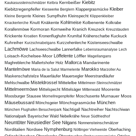
Kiebitz
Kernbeißer
Kaukasussteinschmätzer
Kelbra
Kiebitzregenpfeifer
Kleiber
Klappergrasmücke
Kieswerke Berglern
Kleines Sumpfhuhn
Kleinspecht
Kleine Bergente
Klippenkleiber
Kohlmeise
Knutt
Knäkente
Kolbenente
Knackerlerche
Kolkrabe
Kormoran
Kornweihe
Kranich
Kreuzeck
Korallenmöwe
Kreuzstauden
Krickente
Kuckuck
Kroatien
Kronenflughuhn
Krumltal
Krähenscharbe
Kuhreiher
Küstenseeschwalbe
Kurzschnabelgans
Kurzzehenlerche
Lachmöwe
Lannerfalke
Lachseeschwalbe
Lebensraumanalyse
Lech
Löffelente
Löffler
Loisach-Kochelsee-Moor
Magellangans
Mallorca
Mandarinente
Maghreblerche
Mallertshofer Holz
Marokko
Mantelmöwe
Maria de la Salut
Marmelente
Marzoller Au
Maskenschafstelze
Mauersegler
Mauerläufer
Meerstrandläufer
Misteldrossel
Mehlschwalbe
Mittelelbe
Mittelmeer-Steinschmätzer
Mittelmeermöwe
Mittelsäger
Moorente
Mittelspecht
Mittenwald
Murnauer Moos
Moosburger Stausee
Mornellregenpfeifer
Moschusente
Mäusebussard
München
Mönchsgeier
Mönchsgrasmücke
Nachtreiher
Nachtigall
München Flughafen Besucherpark
Nachtschiwan
Nebelkrähe
Nationalpark Bayerischer Wald
Neue Südfriedhof
Neuntöter
Neusiedler See
Nilgans
Nonnensteinschmätzer
Nymphenburg
Norditalien
Nordsee
Nöttinger Viehweide
Oberhaching