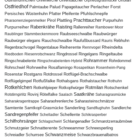
Odinshühnchen
Ohrentaucher
Ortolan
Ohrenlerche
Orpheusgrasmücke
Ostfriedhof
Palud
Palmtaube
Papageitaucher
Perlacher Forst
Pfuhlschnepfe
Pfeifente
Persisches Wüstenhuhn
Pfatter
Pirol
Prachttaucher
Plattling
Purpurhuhn
Pharaonenziegenmelker
Rabenkrähe
Purpurreiher
Raisting
Rallenreiher
Rambower Moor
Raubwürger
Raubseeschwalbe
Raublinger Stammbeckenmoore
Rauchschwalbe
Raubwürger elegans
Rebhuhn
Raufußbussard
Rauris
Reiherente
Rheindelta
Regenbrachvogel
Regentalaue
Rennvogel
Ringeltaube
Ringdrossel
Ringelgans
Riedboden
Riesenrotschwanz
Rohrammer
Ringschnabelente
Ringschnabelenten-Hybrid
Rohrdommel
Rohrweihe
Rohrschwirl
Rosaflamingo
Rosapelikan
Rosenheim-Pang
Rostgans
Rotdrossel
Rosenstar
Rotflügel-Brachschwalbe
Rotfußfalke
Rothalsgans
Rothalstaucher
Rotflügelgimpel
Rothuhn
Rotkehlchen
Rotmilan
Rotschenkel
Rotkopfwürger
Rotkehlpieper
Saatkrähe
Rovinj
Rotstirngirlitz
Rötelfalke
Saalach
Saharagrasmücke
Saharasteinschmätzer
Saharakragentrappe
Saharaohrenlerche
Samtente
Sanderling
Samtkopf-Grasmücke
Sandflughuhn
Sandlerche
Sandregenpfeifer
Schellente
Schelladler
Schikrasperber
Schilfrohrsänger
Schlangenadler
Schlagschwirl
Schmarotzerraubmöwe
Schnatterente
Schmutzgeier
Schneeammer
Schneesperling
Schwanzmeise
Schwarzbrauenalbatros
Schreiadler
Schurrsee