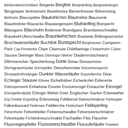
Bergfink
Berbersteinschmätzer
Bergente
Berghänfling
Berglaubsänger
Bergpieper
Bienenfresser
Beutelmeise
Bertoldsheim
Birkenzeisig
Blaumeise
Blaukehlchen
Blaumerle
Birkhuhn
Blassspötter
Bluthänfling
Blauohrelster
Blauracke
Blutspecht
Blauwangenspint
Blässhuhn
Brandseeschwalbe
Blässgans
Brandgans
Bodensee
Braunkehlchen
Brillengrasmücke
Braunkehl-Uferschwalbe
Brautente
Bruchwasserläufer
Buchfink
Buntspecht
Campeon-
Burghausen
Park
Chiemsee
Chileflamingo
Cap Formentor
Cham
Chukarhuhn
Cúber-
Diademrotschwanz
Stausee
Deininger Moos
Deininger Weiher
Dohle
Dithmarscher Speicherkoog
Donau
Donaumoos
Dorngrasmücke
Dornspötter
Dreizehenmöwe
Dreizehenspecht
Drosselrohrsänger
Dunkler Wasserläufer
Düne
Dupontlerche
Echinger Stausee
Eichelhäher
Eiderente
Eichenkofen
Eibsee
Eisvogel
Eistaucher
Eidersperrwerk
Einfarbstar
Eisente
Eissturmvogel
Englischer Garten
Entenweiher
Eisvogelbrutplatz
Eittinger Weiher
Elster
Erlenzeisig
Fahlbürzel-Steinschmätzer
Erg Chebbi
Ergolding
Fahlsegler
Feldsperling
Feldlerche
Falkenbussard
Federsee
Feldschwirl
Felsenschwalbe
Felsensteinschmätzer
Felsenhuhn
Felsenkleiber
Fischadler
Fitis
Flaucher
Fichtenkreuzschnabel
Felsentaube
Flussregenpfeifer
Flussseeschwalbe
Flussuferläufer
Franken