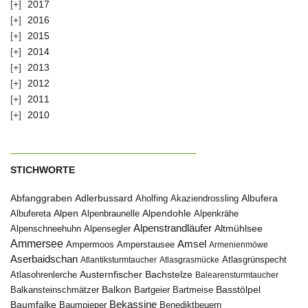
2017
2016
2015
2014
2013
2012
2011
2010
STICHWORTE
Abfanggraben
Albufera
Adlerbussard
Aholfing
Akaziendrossling
Alpen
Albufereta
Alpenbraunelle
Alpendohle
Alpenkrähe
Alpenstrandläufer
Alpenschneehuhn
Alpensegler
Altmühlsee
Ammersee
Amsel
Ampermoos
Amperstausee
Armenienmöwe
Aserbaidschan
Atlantiksturmtaucher
Atlasgrasmücke
Atlasgrünspecht
Austernfischer
Bachstelze
Atlasohrenlerche
Balearensturmtaucher
Balkon
Basstölpel
Balkansteinschmätzer
Bartgeier
Bartmeise
Bekassine
Baumfalke
Baumpieper
Benediktbeuern