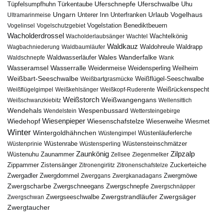
Uferschnepfe
Tüpfelsumpfhuhn
Uferschwalbe
Türkentaube
Uhu
Urlaub
Ungarn
Unterer Inn
Vogelhaus
Ultramarinmeise
Unterfranken
Vogelstation Benediktbeuern
Vogelinsel
Vogelschutzgebiet
Wacholderdrossel
Wacholderlaubsänger
Wachtel
Wachtelkönig
Waldkauz
Waldohreule
Waldrapp
Wagbachniederung
Waldbaumläufer
Wales
Wanderfalke
Waldschnepfe
Waldwasserläufer
Wank
Wasseramsel
Wasserralle
Weidenmeise
Weidensperling
Weilheim
Weißbart-Seeschwalbe
Weißbartgrasmücke
Weißflügel-Seeschwalbe
Weißflügelgimpel
Weißkehlsänger
Weißkopf-Ruderente
Weißrückenspecht
Weißstorch
Weißwangengans
Weißschwanzkiebitz
Wellensittich
Wendehals
Wespenbussard
Wendelstein
Wettersteingebirge
Wiedehopf
Wiesenpieper
Wiesenschafstelze
Wiesmet
Wiesenweihe
Winter
Wintergoldhähnchen
Wüstenläuferlerche
Wüstengimpel
Wüstenprinie
Wüstenrabe
Wüstensperling
Wüstensteinschmätzer
Zaunkönig
Zilpzalp
Zaunammer
Wüstenuhu
Zellsee
Ziegenmelker
Zippammer
Zistensänger
Zuckerteiche
Zitronengirlitz
Zitronenschafstelze
Zwergdommel
Zwergmöwe
Zwergadler
Zwerggans
Zwergkanadagans
Zwergscharbe
Zwergschneegans
Zwergschnepfe
Zwergschnäpper
Zwergstrandläufer
Zwergseeschwalbe
Zwergsäger
Zwergschwan
Zwergtaucher