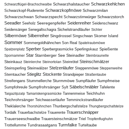
Schwarzkehlchen
Schwarzhalstaucher
Schwarzflügel-Brachschwalbe
Schwarzkopfmöwe
Schwarzmilan
Schwarzkopf-Ruderente
Schwarzschwan
Schwarzspecht
Schwarzstirnwürger
Schwarzstorch
Seeadler
Seidenreiher
Seeregenpfeifer
Seeholz
Seidenschwanz
Seidensänger
Sichelstrandläufer
Senegaltschagra
Sichler
Silbermöwe
Silberreiher
Singdrossel
Singschwan
Skomer Island
Sommer
Sommergoldhähnchen
Son Real
Spatelraubmöwe
Sperber
Sperbergrasmücke
Spießente
Spatzenplatz
Sperlingskauz
Star
Starnberger See
Steinadler
Spornammer
Steinbraunelle
Steinschmätzer
Steinkauz
Steinrötel
Steinlerche
Steinortolan
Steinwälzer
Stelzenläufer
Steinsperling
Steppenmöwe
Steppenweihe
Stieglitz
Stockente
Sterntaucher
Strandpieper
Straßentaube
Sturmmöwe
Sumpfmeise
Streifengans
Sumpfläufer
Stummellerche
Sumpfrohrsänger
Säbelschnäbler
Sylt
Tafelente
Sumpfohreule
Teichhuhn
Tannenmeise
Taigazilpzalp
Tamariskengrasmücke
Teichrohrsänger
Teichwasserläufer
Temminckstrandläufer
Theklalerche
Thunbergschafstelze
Thorshühnchen
Thungbergschafstelze
Trauerschnäpper
Tordalk
Trauerbachstelze
Trauerente
Trauerseeschwalbe
Trauersteinschmätzer
Triel
Tropfenflughuhn
Turmfalke
Trottellumme
Tundrasaatgans
Turteltaube