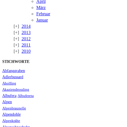
April
März
Februar
Januar
2014
2013
2012
2011
2010
STICHWORTE
Abfanggraben
Adlerbussard
Aholfing
Akaziendrossling
Albufera
Albufereta
Alpen
Alpenbraunelle
Alpendohle
Alpenkrähe
Alpenschneehuhn