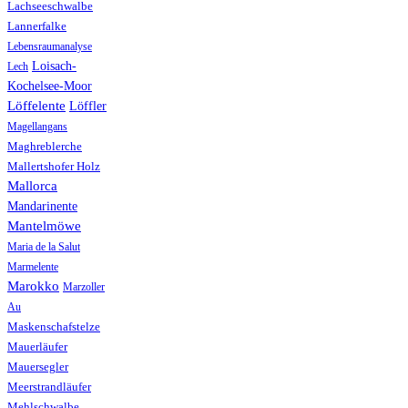
Lachseeschwalbe
Lannerfalke
Lebensraumanalyse
Loisach-
Lech
Kochelsee-Moor
Löffelente
Löffler
Magellangans
Maghreblerche
Mallertshofer Holz
Mallorca
Mandarinente
Mantelmöwe
Maria de la Salut
Marmelente
Marokko
Marzoller
Au
Maskenschafstelze
Mauerläufer
Mauersegler
Meerstrandläufer
Mehlschwalbe