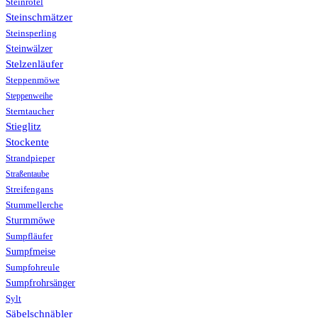
Steinrötel
Steinschmätzer
Steinsperling
Steinwälzer
Stelzenläufer
Steppenmöwe
Steppenweihe
Sterntaucher
Stieglitz
Stockente
Strandpieper
Straßentaube
Streifengans
Stummellerche
Sturmmöwe
Sumpfläufer
Sumpfmeise
Sumpfohreule
Sumpfrohrsänger
Sylt
Säbelschnäbler