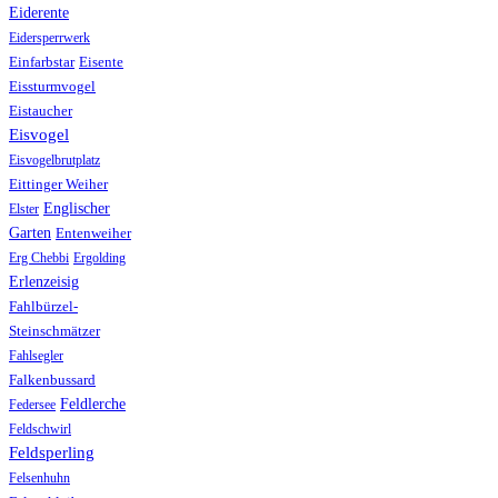
Eiderente
Eidersperrwerk
Einfarbstar
Eisente
Eissturmvogel
Eistaucher
Eisvogel
Eisvogelbrutplatz
Eittinger Weiher
Englischer
Elster
Garten
Entenweiher
Erg Chebbi
Ergolding
Erlenzeisig
Fahlbürzel-
Steinschmätzer
Fahlsegler
Falkenbussard
Feldlerche
Federsee
Feldschwirl
Feldsperling
Felsenhuhn