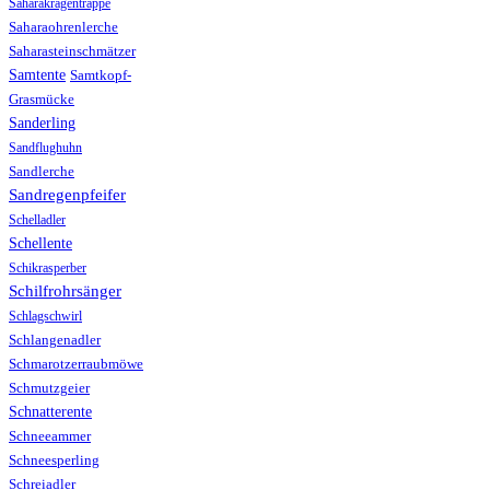
Saharakragentrappe
Saharaohrenlerche
Saharasteinschmätzer
Samtente
Samtkopf-
Grasmücke
Sanderling
Sandflughuhn
Sandlerche
Sandregenpfeifer
Schelladler
Schellente
Schikrasperber
Schilfrohrsänger
Schlagschwirl
Schlangenadler
Schmarotzerraubmöwe
Schmutzgeier
Schnatterente
Schneeammer
Schneesperling
Schreiadler