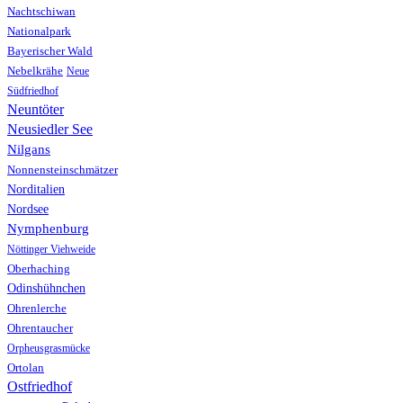
Nachtschiwan
Nationalpark
Bayerischer Wald
Nebelkrähe
Neue
Südfriedhof
Neuntöter
Neusiedler See
Nilgans
Nonnensteinschmätzer
Norditalien
Nordsee
Nymphenburg
Nöttinger Viehweide
Oberhaching
Odinshühnchen
Ohrenlerche
Ohrentaucher
Orpheusgrasmücke
Ortolan
Ostfriedhof