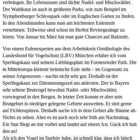
verbringen.
Ihr Lebensraum sind dichte Nadel- und Mischwälder.
Der Waldkauz ist auch in größeren Parks, wie zum Beispiel im
Nymphenburger Schlosspark oder im Englischen Garten zu finden.
In den Abendstunden kann man am leichtesten Eulenrufe
vernehmen. Teilweise sind schon im Herbst Reviergesänge zu
hören. Von Januar bis März hat man gute Chancen auf Balzrufe.
Von einem Eulenexperten aus dem Arbeitskreis Ornithologie des
Landesbund für Vogelschutz (LBV) München erfahre ich vom
Sperlingskauz und seinem Lieblingsplatz im Forstenrieder Park. Die
in Mitteleuropa kleinste heimische Eule sieht – im Gegensatz zu
seinen Artgenossen – nachts nicht sehr gut. Deshalb ist der
Sperlingskauz zur Dämmerungszeit am aktivsten. Der in Bayern
sehr seltene Brutvogel bewohnt Nadel- oder Mischwälder,
vorwiegend in den Bergen. In letzter Zeit konnte er aber sein
Brutgebiet in niedriger gelegene Gebiete ausweiten. Er sitzt gerne
auf Fichtenspitzen. Deshalb suche ich in dem Gebiet alle Bäume ab.
Nichts zu sehen. Aber es ist auch noch sehr früh am Nachmittag.
Ein Star fliegt an mir vorbei und landet auf einem Ast. Guck ich halt
den an!
Als ich den Vogel im Spektiv habe, ist schnell klar, dass ich falsch