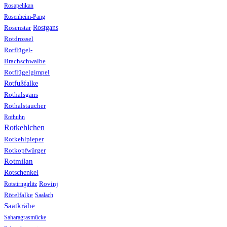
Rosapelikan
Rosenheim-Pang
Rostgans
Rosenstar
Rotdrossel
Rotflügel-
Brachschwalbe
Rotflügelgimpel
Rotfußfalke
Rothalsgans
Rothalstaucher
Rothuhn
Rotkehlchen
Rotkehlpieper
Rotkopfwürger
Rotmilan
Rotschenkel
Rotstirngirlitz
Rovinj
Rötelfalke
Saalach
Saatkrähe
Saharagrasmücke