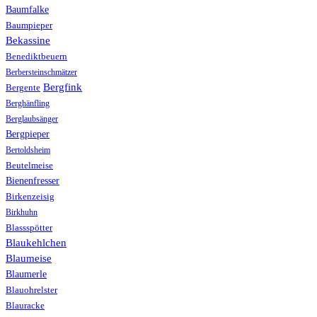
Baumfalke
Baumpieper
Bekassine
Benediktbeuern
Berbersteinschmätzer
Bergfink
Bergente
Berghänfling
Berglaubsänger
Bergpieper
Bertoldsheim
Beutelmeise
Bienenfresser
Birkenzeisig
Birkhuhn
Blassspötter
Blaukehlchen
Blaumeise
Blaumerle
Blauohrelster
Blauracke