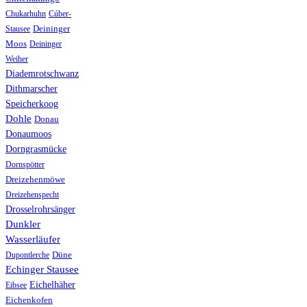
Chukarhuhn
Cúber-
Stausee
Deininger
Moos
Deininger
Weiher
Diademrotschwanz
Dithmarscher
Speicherkoog
Dohle
Donau
Donaumoos
Dorngrasmücke
Dornspötter
Dreizehenmöwe
Dreizehenspecht
Drosselrohrsänger
Dunkler
Wasserläufer
Düne
Dupontlerche
Echinger Stausee
Eichelhäher
Eibsee
Eichenkofen