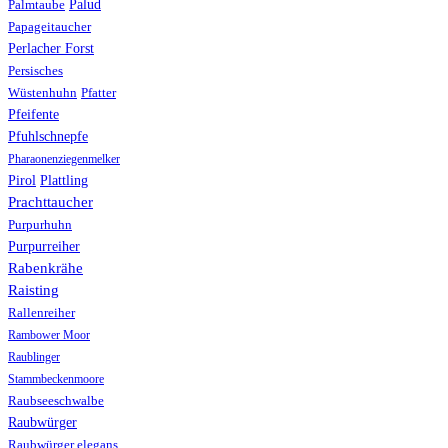
Palud
Palmtaube
Papageitaucher
Perlacher Forst
Persisches
Wüstenhuhn
Pfatter
Pfeifente
Pfuhlschnepfe
Pharaonenziegenmelker
Pirol
Plattling
Prachttaucher
Purpurhuhn
Purpurreiher
Rabenkrähe
Raisting
Rallenreiher
Rambower Moor
Raublinger
Stammbeckenmoore
Raubseeschwalbe
Raubwürger
Raubwürger elegans