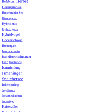
Herbst
Hellabrunn
Heringsmöwe
Hinterbrühler See
Hirschgarten
Hybridente
Hybridgans
Hybridvogel
Höckerschwan
Hühnergans
Irantrauermeise
Isabellsteinschmätzer
Isar
Isarmoos
Isarmündung
Ismaninger
Speichersee
Italiensperling
Jagdfasan
Johanneskirchen
Jungvögel
Kaiseradler