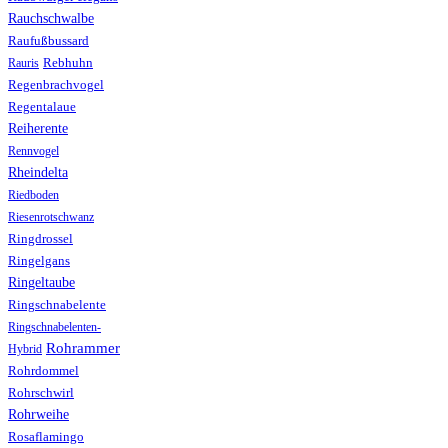
Rauchschwalbe
Raufußbussard
Rebhuhn
Rauris
Regenbrachvogel
Regentalaue
Reiherente
Rennvogel
Rheindelta
Riedboden
Riesenrotschwanz
Ringdrossel
Ringelgans
Ringeltaube
Ringschnabelente
Ringschnabelenten-
Rohrammer
Hybrid
Rohrdommel
Rohrschwirl
Rohrweihe
Rosaflamingo