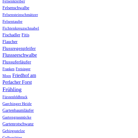
Felsenkleiber
Felsenschwalbe
Felsensteinschmätzer
Felsentaube
Fichtenkreuzschnabel
Fischadler
Fitis
Flaucher
Flussregenpfeifer
Flussseeschwalbe
Flussuferläufer
Franken
Freisinger
Friedhof am
Moos
Perlacher Forst
Frühling
Fürstenfeldbruck
Garchinger Heide
Gartenbaumläufer
Gartengrasmücke
Gartenrotschwanz
Gebirgsstelze
Gelbspötter