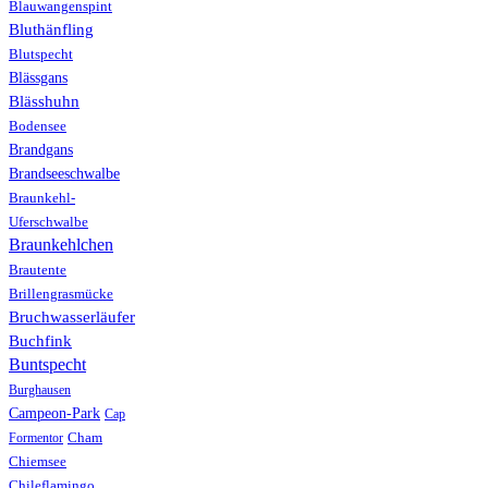
Blauwangenspint
Bluthänfling
Blutspecht
Blässgans
Blässhuhn
Bodensee
Brandgans
Brandseeschwalbe
Braunkehl-
Uferschwalbe
Braunkehlchen
Brautente
Brillengrasmücke
Bruchwasserläufer
Buchfink
Buntspecht
Burghausen
Campeon-Park
Cap
Formentor
Cham
Chiemsee
Chileflamingo