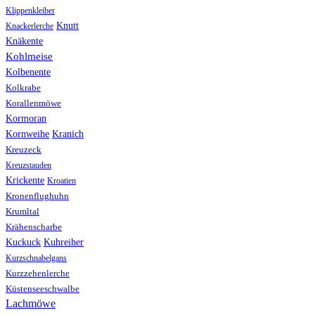
Klippenkleiber
Knutt
Knackerlerche
Knäkente
Kohlmeise
Kolbenente
Kolkrabe
Korallenmöwe
Kormoran
Kranich
Kornweihe
Kreuzeck
Kreuzstauden
Krickente
Kroatien
Kronenflughuhn
Krumltal
Krähenscharbe
Kuhreiher
Kuckuck
Kurzschnabelgans
Kurzzehenlerche
Küstenseeschwalbe
Lachmöwe