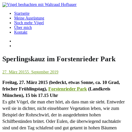
Springe
zum
Startseite
Inhalt
Vögel beobachten mit Waltraud Hofbauer
Meine Ausrüstung
Noch mehr Vögel
Über mich
Kontakt
Sperlingskauz im Forstenrieder Park
27. März 2015
5. September 2019
Freitag, 27. März 2015 (bedeckt, etwas Sonne, ca. 10 Grad,
frischer Frühlingstag),
Forstenrieder Park
(Landkreis
München), 15 bis 17.15 Uhr
Es gibt Vögel, die man eher hört, als dass man sie sieht. Entweder
weil sie in dichter, nicht einsehbarer Vegetation leben, wie zum
Beispiel der Rohrschwirl, der in ausgedehnten hohen
Schilfbeständen brütet. Oder Eulen, die überwiegend nachtaktiv
sind und den Tag schlafend und gut getarnt in hohen Bäumen