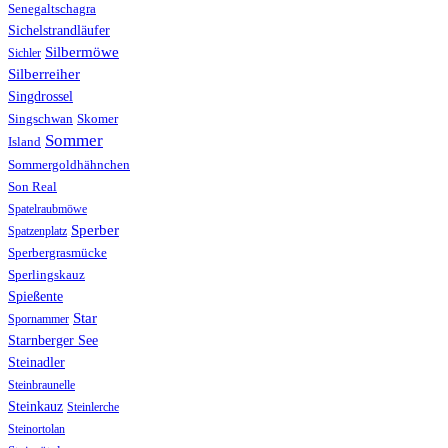
Senegaltschagra
Sichelstrandläufer
Silbermöwe
Sichler
Silberreiher
Singdrossel
Singschwan
Skomer
Sommer
Island
Sommergoldhähnchen
Son Real
Spatelraubmöwe
Sperber
Spatzenplatz
Sperbergrasmücke
Sperlingskauz
Spießente
Star
Spornammer
Starnberger See
Steinadler
Steinbraunelle
Steinkauz
Steinlerche
Steinortolan