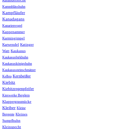
Kalanderlerche
Kammblässhuhn
Kampfläufer
Kanadagans
Kanarienvogel
Kappenammer
Karmingimpel
Karwendel
Katinger
Watt
Kaukasus
Kaukasusbirkhuhn
Kaukasuskönigshuhn
Kaukasussteinschmätzer
Kernbeißer
Kelbra
Kiebitz
Kiebitzregenpfeifer
Kieswerke Berglern
Klappergrasmücke
Kleiber
Kleine
Bergente
Kleines
Sumpfhuhn
Kleinspecht