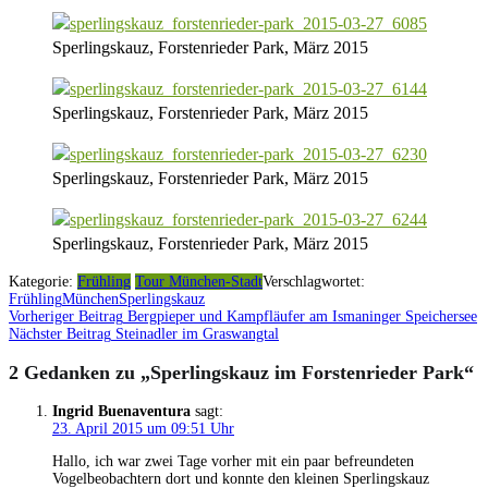
Sperlingskauz, Forstenrieder Park, März 2015
Sperlingskauz, Forstenrieder Park, März 2015
Sperlingskauz, Forstenrieder Park, März 2015
Sperlingskauz, Forstenrieder Park, März 2015
Kategorie:
Frühling
Tour München-Stadt
Verschlagwortet:
Frühling
München
Sperlingskauz
Vorheriger Beitrag
Bergpieper und Kampfläufer am Ismaninger Speichersee
Beitragsnavigation
Nächster Beitrag
Steinadler im Graswangtal
2 Gedanken zu „
Sperlingskauz im Forstenrieder Park
“
Ingrid Buenaventura
sagt:
23. April 2015 um 09:51 Uhr
Hallo, ich war zwei Tage vorher mit ein paar befreundeten
Vogelbeobachtern dort und konnte den kleinen Sperlingskauz