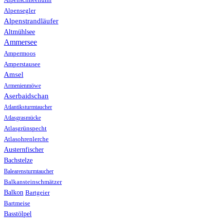
Alpensegler
Alpenstrandläufer
Altmühlsee
Ammersee
Ampermoos
Amperstausee
Amsel
Armenienmöwe
Aserbaidschan
Atlantiksturmtaucher
Atlasgrasmücke
Atlasgrünspecht
Atlasohrenlerche
Austernfischer
Bachstelze
Balearensturmtaucher
Balkansteinschmätzer
Balkon
Bartgeier
Bartmeise
Basstölpel