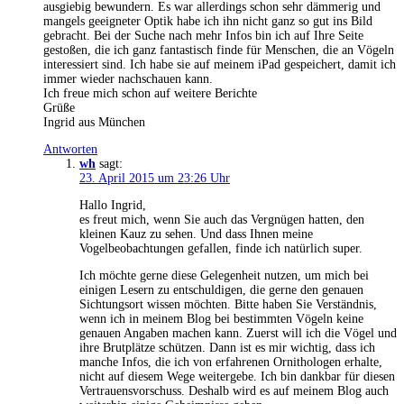
ausgiebig bewundern. Es war allerdings schon sehr dämmerig und
mangels geeigneter Optik habe ich ihn nicht ganz so gut ins Bild
gebracht. Bei der Suche nach mehr Infos bin ich auf Ihre Seite
gestoßen, die ich ganz fantastisch finde für Menschen, die an Vögeln
interessiert sind. Ich habe sie auf meinem iPad gespeichert, damit ich
immer wieder nachschauen kann.
Ich freue mich schon auf weitere Berichte
Grüße
Ingrid aus München
Antworten
wh
sagt:
23. April 2015 um 23:26 Uhr
Hallo Ingrid,
es freut mich, wenn Sie auch das Vergnügen hatten, den
kleinen Kauz zu sehen. Und dass Ihnen meine
Vogelbeobachtungen gefallen, finde ich natürlich super.
Ich möchte gerne diese Gelegenheit nutzen, um mich bei
einigen Lesern zu entschuldigen, die gerne den genauen
Sichtungsort wissen möchten. Bitte haben Sie Verständnis,
wenn ich in meinem Blog bei bestimmten Vögeln keine
genauen Angaben machen kann. Zuerst will ich die Vögel und
ihre Brutplätze schützen. Dann ist es mir wichtig, dass ich
manche Infos, die ich von erfahrenen Ornithologen erhalte,
nicht auf diesem Wege weitergebe. Ich bin dankbar für diesen
Vertrauensvorschuss. Deshalb wird es auf meinem Blog auch