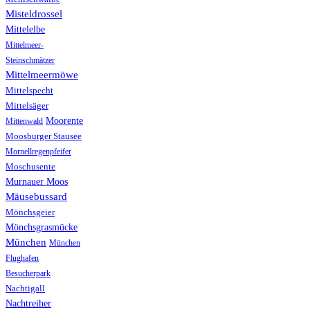
Misteldrossel
Mittelelbe
Mittelmeer-
Steinschmätzer
Mittelmeermöwe
Mittelspecht
Mittelsäger
Moorente
Mittenwald
Moosburger Stausee
Mornellregenpfeifer
Moschusente
Murnauer Moos
Mäusebussard
Mönchsgeier
Mönchsgrasmücke
München
München
Flughafen
Besucherpark
Nachtigall
Nachtreiher