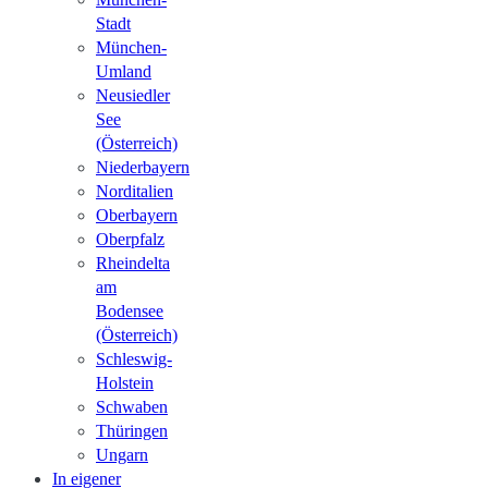
Stadt
München-
Umland
Neusiedler
See
(Österreich)
Niederbayern
Norditalien
Oberbayern
Oberpfalz
Rheindelta
am
Bodensee
(Österreich)
Schleswig-
Holstein
Schwaben
Thüringen
Ungarn
In eigener