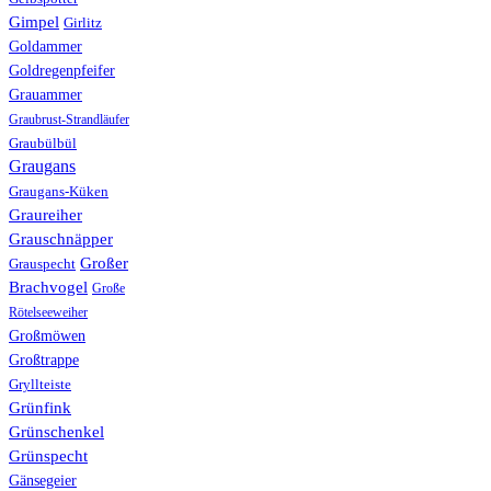
Gimpel
Girlitz
Goldammer
Goldregenpfeifer
Grauammer
Graubrust-Strandläufer
Graubülbül
Graugans
Graugans-Küken
Graureiher
Grauschnäpper
Großer
Grauspecht
Brachvogel
Große
Rötelseeweiher
Großmöwen
Großtrappe
Gryllteiste
Grünfink
Grünschenkel
Grünspecht
Gänsegeier