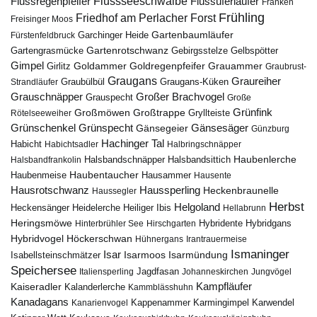
Flussregenpfeifer
Flussseeschwalbe
Flussuferläufer
Franken
Frühling
Friedhof am Perlacher Forst
Freisinger Moos
Gartenbaumläufer
Garchinger Heide
Fürstenfeldbruck
Gartenrotschwanz
Gartengrasmücke
Gebirgsstelze
Gelbspötter
Gimpel
Goldammer
Goldregenpfeifer
Girlitz
Grauammer
Graubrust-
Graugans
Graureiher
Graubülbül
Graugans-Küken
Strandläufer
Grauschnäpper
Großer Brachvogel
Grauspecht
Große
Grünfink
Großmöwen
Großtrappe
Rötelseeweiher
Gryllteiste
Gänsesäger
Grünschenkel
Grünspecht
Gänsegeier
Günzburg
Hachinger Tal
Habicht
Habichtsadler
Halbringschnäpper
Haubenlerche
Halsbandfrankolin
Halsbandschnäpper
Halsbandsittich
Haubentaucher
Haubenmeise
Hausammer
Hausente
Hausrotschwanz
Haussperling
Heckenbraunelle
Haussegler
Herbst
Helgoland
Heidelerche
Heiliger Ibis
Heckensänger
Hellabrunn
Heringsmöwe
Hybridgans
Hinterbrühler See
Hirschgarten
Hybridente
Höckerschwan
Hybridvogel
Hühnergans
Irantrauermeise
Ismaninger
Isar
Isarmündung
Isabellsteinschmätzer
Isarmoos
Speichersee
Italiensperling
Jagdfasan
Johanneskirchen
Jungvögel
Kampfläufer
Kaiseradler
Kalanderlerche
Kammblässhuhn
Kanadagans
Karmingimpel
Karwendel
Kanarienvogel
Kappenammer