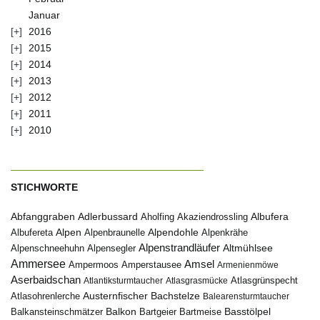
Januar
2016
2015
2014
2013
2012
2011
2010
STICHWORTE
Abfanggraben
Albufera
Adlerbussard
Aholfing
Akaziendrossling
Alpen
Albufereta
Alpenbraunelle
Alpendohle
Alpenkrähe
Alpenstrandläufer
Alpenschneehuhn
Alpensegler
Altmühlsee
Ammersee
Amsel
Ampermoos
Amperstausee
Armenienmöwe
Aserbaidschan
Atlantiksturmtaucher
Atlasgrasmücke
Atlasgrünspecht
Austernfischer
Bachstelze
Atlasohrenlerche
Balearensturmtaucher
Balkon
Basstölpel
Balkansteinschmätzer
Bartgeier
Bartmeise