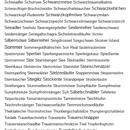
Schwanzmeise
Schwarzbrauenalbatros
Schreiadler
Schurrsee
Schwarzkehlchen
Schwarzhalstaucher
Schwarzflügel-Brachschwalbe
Schwarzkopfmöwe
Schwarzmilan
Schwarzkopf-Ruderente
Schwarzschwan
Schwarzspecht
Schwarzstirnwürger
Schwarzstorch
Seeadler
Seidenreiher
Seeregenpfeifer
Seeholz
Seidenschwanz
Seidensänger
Sichelstrandläufer
Senegaltschagra
Sichler
Silbermöwe
Silberreiher
Singdrossel
Singschwan
Skomer Island
Sommer
Sommergoldhähnchen
Son Real
Spatelraubmöwe
Sperber
Sperbergrasmücke
Spießente
Spatzenplatz
Sperlingskauz
Star
Starnberger See
Steinadler
Spornammer
Steinbraunelle
Steinschmätzer
Steinkauz
Steinrötel
Steinlerche
Steinortolan
Steinwälzer
Stelzenläufer
Steinsperling
Steppenmöwe
Steppenweihe
Stieglitz
Stockente
Sterntaucher
Strandpieper
Straßentaube
Sturmmöwe
Sumpfmeise
Streifengans
Sumpfläufer
Stummellerche
Sumpfrohrsänger
Säbelschnäbler
Sylt
Tafelente
Sumpfohreule
Teichhuhn
Tannenmeise
Taigazilpzalp
Tamariskengrasmücke
Teichrohrsänger
Teichwasserläufer
Temminckstrandläufer
Theklalerche
Thunbergschafstelze
Thorshühnchen
Thungbergschafstelze
Trauerschnäpper
Tordalk
Trauerbachstelze
Trauerente
Trauerseeschwalbe
Trauersteinschmätzer
Triel
Tropfenflughuhn