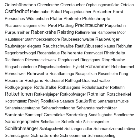
Odinshühnchen
Ohrentaucher
Ortolan
Ohrenlerche
Orpheusgrasmücke
Ostfriedhof
Palud
Palmtaube
Papageitaucher
Perlacher Forst
Pfuhlschnepfe
Pfeifente
Persisches Wüstenhuhn
Pfatter
Pirol
Prachttaucher
Plattling
Purpurhuhn
Pharaonenziegenmelker
Rabenkrähe
Purpurreiher
Raisting
Rallenreiher
Rambower Moor
Raubwürger
Raubseeschwalbe
Raublinger Stammbeckenmoore
Rauchschwalbe
Raubwürger elegans
Rebhuhn
Raufußbussard
Rauris
Reiherente
Rheindelta
Regenbrachvogel
Regentalaue
Rennvogel
Ringeltaube
Ringdrossel
Ringelgans
Riedboden
Riesenrotschwanz
Rohrammer
Ringschnabelente
Ringschnabelenten-Hybrid
Rohrdommel
Rohrweihe
Rohrschwirl
Rosaflamingo
Rosapelikan
Rosenheim-Pang
Rostgans
Rotdrossel
Rosenstar
Rotflügel-Brachschwalbe
Rotfußfalke
Rothalsgans
Rothalstaucher
Rotflügelgimpel
Rothuhn
Rotkehlchen
Rotmilan
Rotschenkel
Rotkopfwürger
Rotkehlpieper
Saatkrähe
Rovinj
Rotstirngirlitz
Rötelfalke
Saalach
Saharagrasmücke
Saharasteinschmätzer
Saharakragentrappe
Saharaohrenlerche
Samtente
Sanderling
Samtkopf-Grasmücke
Sandflughuhn
Sandlerche
Sandregenpfeifer
Schellente
Schelladler
Schikrasperber
Schilfrohrsänger
Schlangenadler
Schlagschwirl
Schmarotzerraubmöwe
Schnatterente
Schmutzgeier
Schneeammer
Schneesperling