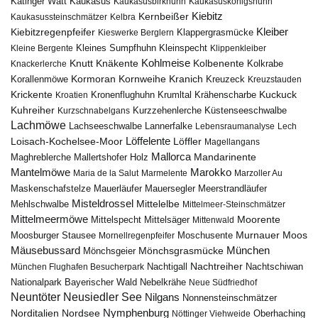
Katinger Watt
Kaukasus
Kaukasusbirkhuhn
Kaukasuskönigshuhn
Kiebitz
Kernbeißer
Kaukasussteinschmätzer
Kelbra
Kiebitzregenpfeifer
Kleiber
Klappergrasmücke
Kieswerke Berglern
Kleines Sumpfhuhn
Kleinspecht
Kleine Bergente
Klippenkleiber
Kohlmeise
Knutt
Knäkente
Kolbenente
Knackerlerche
Kolkrabe
Kormoran
Kornweihe
Kranich
Kreuzeck
Korallenmöwe
Kreuzstauden
Krickente
Kuckuck
Kroatien
Kronenflughuhn
Krumltal
Krähenscharbe
Kuhreiher
Küstenseeschwalbe
Kurzschnabelgans
Kurzzehenlerche
Lachmöwe
Lannerfalke
Lachseeschwalbe
Lebensraumanalyse
Lech
Löffelente
Löffler
Loisach-Kochelsee-Moor
Magellangans
Mallorca
Mandarinente
Maghreblerche
Mallertshofer Holz
Marokko
Mantelmöwe
Maria de la Salut
Marmelente
Marzoller Au
Maskenschafstelze
Mauersegler
Mauerläufer
Meerstrandläufer
Misteldrossel
Mehlschwalbe
Mittelelbe
Mittelmeer-Steinschmätzer
Mittelmeermöwe
Mittelsäger
Moorente
Mittelspecht
Mittenwald
Murnauer Moos
Moosburger Stausee
Mornellregenpfeifer
Moschusente
Mäusebussard
München
Mönchsgeier
Mönchsgrasmücke
Nachtreiher
Nachtigall
München Flughafen Besucherpark
Nachtschiwan
Nebelkrähe
Nationalpark Bayerischer Wald
Neue Südfriedhof
Neuntöter
Neusiedler See
Nilgans
Nonnensteinschmätzer
Nymphenburg
Norditalien
Nordsee
Nöttinger Viehweide
Oberhaching