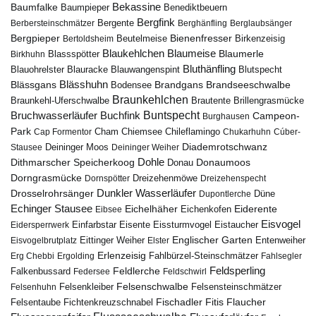
Bekassine
Baumfalke
Baumpieper
Benediktbeuern
Bergfink
Berbersteinschmätzer
Bergente
Berghänfling
Berglaubsänger
Bergpieper
Bienenfresser
Beutelmeise
Bertoldsheim
Birkenzeisig
Blaumeise
Blaukehlchen
Blaumerle
Birkhuhn
Blassspötter
Bluthänfling
Blauohrelster
Blauracke
Blutspecht
Blauwangenspint
Blässhuhn
Brandseeschwalbe
Blässgans
Brandgans
Bodensee
Braunkehlchen
Brillengrasmücke
Braunkehl-Uferschwalbe
Brautente
Bruchwasserläufer
Buchfink
Buntspecht
Campeon-
Burghausen
Park
Chiemsee
Chileflamingo
Cap Formentor
Cham
Chukarhuhn
Cúber-
Diademrotschwanz
Stausee
Deininger Moos
Deininger Weiher
Dohle
Dithmarscher Speicherkoog
Donau
Donaumoos
Dorngrasmücke
Dornspötter
Dreizehenmöwe
Dreizehenspecht
Drosselrohrsänger
Dunkler Wasserläufer
Düne
Dupontlerche
Echinger Stausee
Eichelhäher
Eiderente
Eichenkofen
Eibsee
Eisvogel
Eistaucher
Eidersperrwerk
Einfarbstar
Eisente
Eissturmvogel
Englischer Garten
Entenweiher
Eisvogelbrutplatz
Eittinger Weiher
Elster
Erlenzeisig
Fahlbürzel-Steinschmätzer
Erg Chebbi
Ergolding
Fahlsegler
Feldsperling
Feldlerche
Falkenbussard
Federsee
Feldschwirl
Felsenschwalbe
Felsensteinschmätzer
Felsenhuhn
Felsenkleiber
Fischadler
Fitis
Flaucher
Fichtenkreuzschnabel
Felsentaube