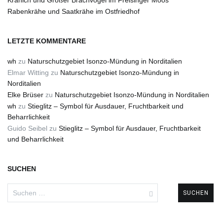
Kranich und Großer Brachvogel im Freisinger Moos
Rabenkrähe und Saatkrähe im Ostfriedhof
LETZTE KOMMENTARE
wh
zu
Naturschutzgebiet Isonzo-Mündung in Norditalien
Elmar Witting
zu
Naturschutzgebiet Isonzo-Mündung in
Norditalien
Elke Brüser
zu
Naturschutzgebiet Isonzo-Mündung in Norditalien
wh
zu
Stieglitz – Symbol für Ausdauer, Fruchtbarkeit und
Beharrlichkeit
Guido Seibel
zu
Stieglitz – Symbol für Ausdauer, Fruchtbarkeit
und Beharrlichkeit
SUCHEN
Suchen
nach: