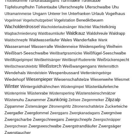
Turmfalke
Trottellumme
Tundrasaatgans
Turteltaube
Uferschnepfe
Tüpfelsumpfhuhn
Uferschwalbe
Türkentaube
Uhu
Urlaub
Ungarn
Unterer Inn
Vogelhaus
Ultramarinmeise
Unterfranken
Vogelstation Benediktbeuern
Vogelinsel
Vogelschutzgebiet
Wacholderdrossel
Wacholderlaubsänger
Wachtel
Wachtelkönig
Waldkauz
Waldohreule
Waldrapp
Wagbachniederung
Waldbaumläufer
Wales
Wanderfalke
Waldschnepfe
Waldwasserläufer
Wank
Wasseramsel
Wasserralle
Weidenmeise
Weidensperling
Weilheim
Weißbart-Seeschwalbe
Weißbartgrasmücke
Weißflügel-Seeschwalbe
Weißflügelgimpel
Weißkehlsänger
Weißkopf-Ruderente
Weißrückenspecht
Weißstorch
Weißwangengans
Weißschwanzkiebitz
Wellensittich
Wendehals
Wespenbussard
Wendelstein
Wettersteingebirge
Wiedehopf
Wiesenpieper
Wiesenschafstelze
Wiesmet
Wiesenweihe
Winter
Wintergoldhähnchen
Wüstenläuferlerche
Wüstengimpel
Wüstenprinie
Wüstenrabe
Wüstensperling
Wüstensteinschmätzer
Zaunkönig
Zilpzalp
Zaunammer
Wüstenuhu
Zellsee
Ziegenmelker
Zippammer
Zistensänger
Zuckerteiche
Zitronengirlitz
Zitronenschafstelze
Zwergdommel
Zwergmöwe
Zwergadler
Zwerggans
Zwergkanadagans
Zwergscharbe
Zwergschneegans
Zwergschnepfe
Zwergschnäpper
Zwergstrandläufer
Zwergseeschwalbe
Zwergsäger
Zwergschwan
Zwergtaucher