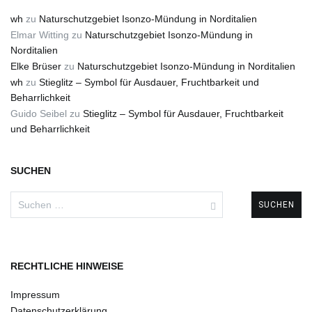
wh
zu
Naturschutzgebiet Isonzo-Mündung in Norditalien
Elmar Witting
zu
Naturschutzgebiet Isonzo-Mündung in
Norditalien
Elke Brüser
zu
Naturschutzgebiet Isonzo-Mündung in Norditalien
wh
zu
Stieglitz – Symbol für Ausdauer, Fruchtbarkeit und
Beharrlichkeit
Guido Seibel
zu
Stieglitz – Symbol für Ausdauer, Fruchtbarkeit
und Beharrlichkeit
SUCHEN
Suchen
nach:
RECHTLICHE HINWEISE
Impressum
Datenschutzerklärung