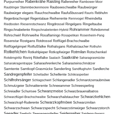
Rabenkrähe
Purpurreiher
Raisting
Rallenreiher
Rambower Moor
Raubwürger
Raubseeschwalbe
Raublinger Stammbeckenmoore
Rauchschwalbe
Raubwürger elegans
Rebhuhn
Raufußbussard
Rauris
Reiherente
Rheindelta
Regenbrachvogel
Regentalaue
Rennvogel
Ringeltaube
Ringdrossel
Ringelgans
Riedboden
Riesenrotschwanz
Rohrammer
Ringschnabelente
Ringschnabelenten-Hybrid
Rohrdommel
Rohrweihe
Rohrschwirl
Rosaflamingo
Rosapelikan
Rosenheim-Pang
Rostgans
Rotdrossel
Rosenstar
Rotflügel-Brachschwalbe
Rotfußfalke
Rothalsgans
Rothalstaucher
Rotflügelgimpel
Rothuhn
Rotkehlchen
Rotmilan
Rotschenkel
Rotkopfwürger
Rotkehlpieper
Saatkrähe
Rovinj
Rotstirngirlitz
Rötelfalke
Saalach
Saharagrasmücke
Saharasteinschmätzer
Saharakragentrappe
Saharaohrenlerche
Samtente
Sanderling
Samtkopf-Grasmücke
Sandflughuhn
Sandlerche
Sandregenpfeifer
Schellente
Schelladler
Schikrasperber
Schilfrohrsänger
Schlangenadler
Schlagschwirl
Schmarotzerraubmöwe
Schnatterente
Schmutzgeier
Schneeammer
Schneesperling
Schwanzmeise
Schwarzbrauenalbatros
Schreiadler
Schurrsee
Schwarzkehlchen
Schwarzhalstaucher
Schwarzflügel-Brachschwalbe
Schwarzkopfmöwe
Schwarzmilan
Schwarzkopf-Ruderente
Schwarzschwan
Schwarzspecht
Schwarzstirnwürger
Schwarzstorch
Seeadler
Seidenreiher
Seeregenpfeifer
Seeholz
Seidenschwanz