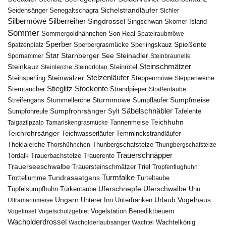
Seidensänger
Sichelstrandläufer
Senegaltschagra
Sichler
Silbermöwe
Silberreiher
Singdrossel
Singschwan
Skomer Island
Sommer
Sommergoldhähnchen
Son Real
Spatelraubmöwe
Sperber
Sperbergrasmücke
Spießente
Spatzenplatz
Sperlingskauz
Star
Starnberger See
Steinadler
Spornammer
Steinbraunelle
Steinschmätzer
Steinkauz
Steinrötel
Steinlerche
Steinortolan
Steinwälzer
Stelzenläufer
Steinsperling
Steppenmöwe
Steppenweihe
Stieglitz
Stockente
Sterntaucher
Strandpieper
Straßentaube
Sturmmöwe
Sumpfmeise
Streifengans
Sumpfläufer
Stummellerche
Sumpfrohrsänger
Säbelschnäbler
Sylt
Tafelente
Sumpfohreule
Teichhuhn
Tannenmeise
Taigazilpzalp
Tamariskengrasmücke
Teichrohrsänger
Teichwasserläufer
Temminckstrandläufer
Theklalerche
Thunbergschafstelze
Thorshühnchen
Thungbergschafstelze
Trauerschnäpper
Tordalk
Trauerbachstelze
Trauerente
Trauerseeschwalbe
Trauersteinschmätzer
Triel
Tropfenflughuhn
Turmfalke
Trottellumme
Tundrasaatgans
Turteltaube
Uferschnepfe
Tüpfelsumpfhuhn
Uferschwalbe
Türkentaube
Uhu
Urlaub
Ungarn
Unterer Inn
Vogelhaus
Ultramarinmeise
Unterfranken
Vogelstation Benediktbeuern
Vogelinsel
Vogelschutzgebiet
Wacholderdrossel
Wacholderlaubsänger
Wachtel
Wachtelkönig