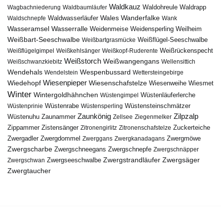
Waldkauz
Waldohreule
Waldrapp
Wagbachniederung
Waldbaumläufer
Wales
Wanderfalke
Waldschnepfe
Waldwasserläufer
Wank
Wasseramsel
Wasserralle
Weidenmeise
Weidensperling
Weilheim
Weißbart-Seeschwalbe
Weißbartgrasmücke
Weißflügel-Seeschwalbe
Weißflügelgimpel
Weißkehlsänger
Weißkopf-Ruderente
Weißrückenspecht
Weißstorch
Weißwangengans
Weißschwanzkiebitz
Wellensittich
Wendehals
Wespenbussard
Wendelstein
Wettersteingebirge
Wiedehopf
Wiesenpieper
Wiesenschafstelze
Wiesmet
Wiesenweihe
Winter
Wintergoldhähnchen
Wüstenläuferlerche
Wüstengimpel
Wüstenprinie
Wüstenrabe
Wüstensperling
Wüstensteinschmätzer
Zaunkönig
Zilpzalp
Zaunammer
Wüstenuhu
Zellsee
Ziegenmelker
Zippammer
Zistensänger
Zuckerteiche
Zitronengirlitz
Zitronenschafstelze
Zwergdommel
Zwergmöwe
Zwergadler
Zwerggans
Zwergkanadagans
Zwergscharbe
Zwergschneegans
Zwergschnepfe
Zwergschnäpper
Zwergstrandläufer
Zwergseeschwalbe
Zwergsäger
Zwergschwan
Zwergtaucher