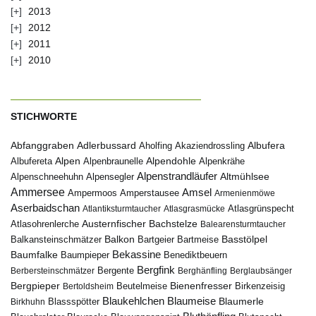
2013
2012
2011
2010
STICHWORTE
Abfanggraben
Albufera
Adlerbussard
Aholfing
Akaziendrossling
Alpen
Albufereta
Alpenbraunelle
Alpendohle
Alpenkrähe
Alpenstrandläufer
Alpenschneehuhn
Alpensegler
Altmühlsee
Ammersee
Amsel
Ampermoos
Amperstausee
Armenienmöwe
Aserbaidschan
Atlantiksturmtaucher
Atlasgrasmücke
Atlasgrünspecht
Austernfischer
Bachstelze
Atlasohrenlerche
Balearensturmtaucher
Balkon
Basstölpel
Balkansteinschmätzer
Bartgeier
Bartmeise
Bekassine
Baumfalke
Baumpieper
Benediktbeuern
Bergfink
Berbersteinschmätzer
Bergente
Berghänfling
Berglaubsänger
Bergpieper
Bienenfresser
Beutelmeise
Bertoldsheim
Birkenzeisig
Blaumeise
Blaukehlchen
Blaumerle
Birkhuhn
Blassspötter