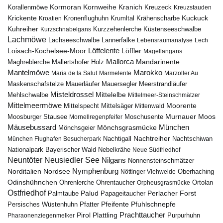
Kormoran
Kornweihe
Kranich
Kreuzeck
Korallenmöwe
Kreuzstauden
Krickente
Kuckuck
Kroatien
Kronenflughuhn
Krumltal
Krähenscharbe
Kuhreiher
Küstenseeschwalbe
Kurzschnabelgans
Kurzzehenlerche
Lachmöwe
Lannerfalke
Lachseeschwalbe
Lebensraumanalyse
Lech
Löffelente
Löffler
Loisach-Kochelsee-Moor
Magellangans
Mallorca
Mandarinente
Maghreblerche
Mallertshofer Holz
Marokko
Mantelmöwe
Maria de la Salut
Marmelente
Marzoller Au
Maskenschafstelze
Mauersegler
Mauerläufer
Meerstrandläufer
Misteldrossel
Mehlschwalbe
Mittelelbe
Mittelmeer-Steinschmätzer
Mittelmeermöwe
Mittelsäger
Moorente
Mittelspecht
Mittenwald
Murnauer Moos
Moosburger Stausee
Mornellregenpfeifer
Moschusente
Mäusebussard
München
Mönchsgeier
Mönchsgrasmücke
Nachtreiher
Nachtigall
München Flughafen Besucherpark
Nachtschiwan
Nebelkrähe
Nationalpark Bayerischer Wald
Neue Südfriedhof
Neuntöter
Neusiedler See
Nilgans
Nonnensteinschmätzer
Nymphenburg
Norditalien
Nordsee
Nöttinger Viehweide
Oberhaching
Odinshühnchen
Ohrentaucher
Ortolan
Ohrenlerche
Orpheusgrasmücke
Ostfriedhof
Palud
Palmtaube
Papageitaucher
Perlacher Forst
Pfuhlschnepfe
Pfeifente
Persisches Wüstenhuhn
Pfatter
Pirol
Prachttaucher
Plattling
Purpurhuhn
Pharaonenziegenmelker