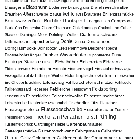
Bluthänfling
Blauohrelster
Blauracke
Blutspecht
Blauwangenspint
Blässhuhn
Brandseeschwalbe
Blässgans
Brandgans
Bodensee
Braunkehlchen
Brillengrasmücke
Braunkehl-Uferschwalbe
Brautente
Bruchwasserläufer
Buchfink
Buntspecht
Campeon-
Burghausen
Park
Chiemsee
Chileflamingo
Cap Formentor
Cham
Chukarhuhn
Cúber-
Diademrotschwanz
Stausee
Deininger Moos
Deininger Weiher
Dohle
Dithmarscher Speicherkoog
Donau
Donaumoos
Dorngrasmücke
Dornspötter
Dreizehenmöwe
Dreizehenspecht
Drosselrohrsänger
Dunkler Wasserläufer
Düne
Dupontlerche
Echinger Stausee
Eichelhäher
Eiderente
Eichenkofen
Eibsee
Eisvogel
Eistaucher
Eidersperrwerk
Einfarbstar
Eisente
Eissturmvogel
Englischer Garten
Entenweiher
Eisvogelbrutplatz
Eittinger Weiher
Elster
Erlenzeisig
Fahlbürzel-Steinschmätzer
Erg Chebbi
Ergolding
Fahlsegler
Feldsperling
Feldlerche
Falkenbussard
Federsee
Feldschwirl
Felsenschwalbe
Felsensteinschmätzer
Felsenhuhn
Felsenkleiber
Fischadler
Fitis
Flaucher
Fichtenkreuzschnabel
Felsentaube
Flussregenpfeifer
Flussseeschwalbe
Flussuferläufer
Franken
Frühling
Friedhof am Perlacher Forst
Freisinger Moos
Gartenbaumläufer
Garchinger Heide
Fürstenfeldbruck
Gartenrotschwanz
Gartengrasmücke
Gebirgsstelze
Gelbspötter
Gimpel
Goldammer
Goldregenpfeifer
Girlitz
Grauammer
Graubrust-