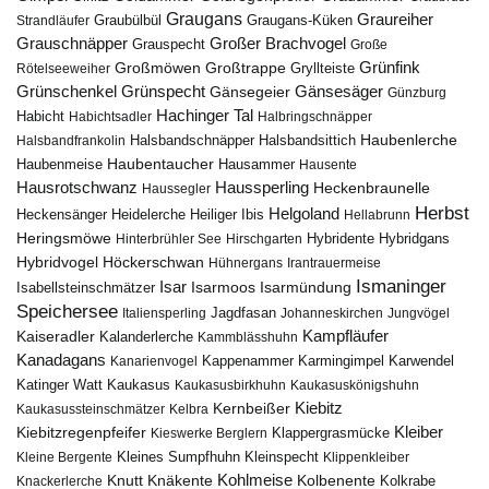
Graugans
Graureiher
Graubülbül
Graugans-Küken
Strandläufer
Grauschnäpper
Großer Brachvogel
Grauspecht
Große
Grünfink
Großmöwen
Großtrappe
Rötelseeweiher
Gryllteiste
Gänsesäger
Grünschenkel
Grünspecht
Gänsegeier
Günzburg
Hachinger Tal
Habicht
Habichtsadler
Halbringschnäpper
Haubenlerche
Halsbandfrankolin
Halsbandschnäpper
Halsbandsittich
Haubentaucher
Haubenmeise
Hausammer
Hausente
Hausrotschwanz
Haussperling
Heckenbraunelle
Haussegler
Herbst
Helgoland
Heidelerche
Heiliger Ibis
Heckensänger
Hellabrunn
Heringsmöwe
Hybridgans
Hinterbrühler See
Hirschgarten
Hybridente
Höckerschwan
Hybridvogel
Hühnergans
Irantrauermeise
Ismaninger
Isar
Isarmündung
Isabellsteinschmätzer
Isarmoos
Speichersee
Italiensperling
Jagdfasan
Johanneskirchen
Jungvögel
Kampfläufer
Kaiseradler
Kalanderlerche
Kammblässhuhn
Kanadagans
Karmingimpel
Karwendel
Kanarienvogel
Kappenammer
Katinger Watt
Kaukasus
Kaukasusbirkhuhn
Kaukasuskönigshuhn
Kiebitz
Kernbeißer
Kaukasussteinschmätzer
Kelbra
Kiebitzregenpfeifer
Kleiber
Klappergrasmücke
Kieswerke Berglern
Kleines Sumpfhuhn
Kleinspecht
Kleine Bergente
Klippenkleiber
Kohlmeise
Knutt
Knäkente
Kolbenente
Knackerlerche
Kolkrabe