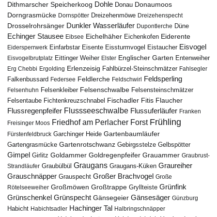
Dohle
Dithmarscher Speicherkoog
Donau
Donaumoos
Dorngrasmücke
Dornspötter
Dreizehenmöwe
Dreizehenspecht
Drosselrohrsänger
Dunkler Wasserläufer
Düne
Dupontlerche
Echinger Stausee
Eichelhäher
Eiderente
Eichenkofen
Eibsee
Eisvogel
Eistaucher
Eidersperrwerk
Einfarbstar
Eisente
Eissturmvogel
Englischer Garten
Entenweiher
Eisvogelbrutplatz
Eittinger Weiher
Elster
Erlenzeisig
Fahlbürzel-Steinschmätzer
Erg Chebbi
Ergolding
Fahlsegler
Feldsperling
Feldlerche
Falkenbussard
Federsee
Feldschwirl
Felsenschwalbe
Felsensteinschmätzer
Felsenhuhn
Felsenkleiber
Fischadler
Fitis
Flaucher
Fichtenkreuzschnabel
Felsentaube
Flussregenpfeifer
Flussseeschwalbe
Flussuferläufer
Franken
Frühling
Friedhof am Perlacher Forst
Freisinger Moos
Gartenbaumläufer
Garchinger Heide
Fürstenfeldbruck
Gartenrotschwanz
Gartengrasmücke
Gebirgsstelze
Gelbspötter
Gimpel
Goldammer
Goldregenpfeifer
Girlitz
Grauammer
Graubrust-
Graugans
Graureiher
Graubülbül
Graugans-Küken
Strandläufer
Grauschnäpper
Großer Brachvogel
Grauspecht
Große
Grünfink
Großmöwen
Großtrappe
Rötelseeweiher
Gryllteiste
Gänsesäger
Grünschenkel
Grünspecht
Gänsegeier
Günzburg
Hachinger Tal
Habicht
Habichtsadler
Halbringschnäpper