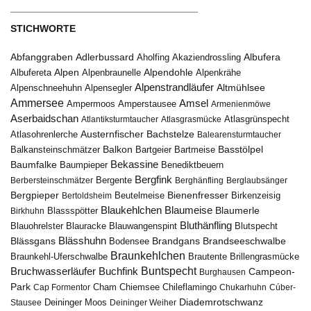
STICHWORTE
Abfanggraben
Albufera
Adlerbussard
Aholfing
Akaziendrossling
Alpen
Albufereta
Alpenbraunelle
Alpendohle
Alpenkrähe
Alpenstrandläufer
Alpenschneehuhn
Alpensegler
Altmühlsee
Ammersee
Amsel
Ampermoos
Amperstausee
Armenienmöwe
Aserbaidschan
Atlantiksturmtaucher
Atlasgrasmücke
Atlasgrünspecht
Austernfischer
Bachstelze
Atlasohrenlerche
Balearensturmtaucher
Balkon
Basstölpel
Balkansteinschmätzer
Bartgeier
Bartmeise
Bekassine
Baumfalke
Baumpieper
Benediktbeuern
Bergfink
Berbersteinschmätzer
Bergente
Berghänfling
Berglaubsänger
Bergpieper
Bienenfresser
Beutelmeise
Bertoldsheim
Birkenzeisig
Blaumeise
Blaukehlchen
Blaumerle
Birkhuhn
Blassspötter
Bluthänfling
Blauohrelster
Blauracke
Blutspecht
Blauwangenspint
Blässhuhn
Brandseeschwalbe
Blässgans
Brandgans
Bodensee
Braunkehlchen
Brillengrasmücke
Braunkehl-Uferschwalbe
Brautente
Bruchwasserläufer
Buchfink
Buntspecht
Campeon-
Burghausen
Park
Chiemsee
Chileflamingo
Cap Formentor
Cham
Chukarhuhn
Cúber-
Diademrotschwanz
Stausee
Deininger Moos
Deininger Weiher