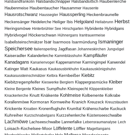
Haubenlerche
Halsbandfrankolin
Halsbandschnäpper
Halsbandsittich
Haubentaucher
Haubenmeise
Hausammer
Hausente
Hausrotschwanz
Haussperling
Heckenbraunelle
Haussegler
Herbst
Helgoland
Heidelerche
Heiliger Ibis
Heckensänger
Hellabrunn
Heringsmöwe
Hybridgans
Hinterbrühler See
Hirschgarten
Hybridente
Höckerschwan
Hybridvogel
Hühnergans
Irantrauermeise
Ismaninger
Isar
Isarmündung
Isabellsteinschmätzer
Isarmoos
Speichersee
Italiensperling
Jagdfasan
Johanneskirchen
Jungvögel
Kampfläufer
Kaiseradler
Kalanderlerche
Kammblässhuhn
Kanadagans
Karmingimpel
Karwendel
Kanarienvogel
Kappenammer
Katinger Watt
Kaukasus
Kaukasusbirkhuhn
Kaukasuskönigshuhn
Kiebitz
Kernbeißer
Kaukasussteinschmätzer
Kelbra
Kiebitzregenpfeifer
Kleiber
Klappergrasmücke
Kieswerke Berglern
Kleines Sumpfhuhn
Kleinspecht
Kleine Bergente
Klippenkleiber
Kohlmeise
Knutt
Knäkente
Kolbenente
Knackerlerche
Kolkrabe
Kormoran
Kornweihe
Kranich
Kreuzeck
Korallenmöwe
Kreuzstauden
Krickente
Kuckuck
Kroatien
Kronenflughuhn
Krumltal
Krähenscharbe
Kuhreiher
Küstenseeschwalbe
Kurzschnabelgans
Kurzzehenlerche
Lachmöwe
Lannerfalke
Lachseeschwalbe
Lebensraumanalyse
Lech
Löffelente
Löffler
Loisach-Kochelsee-Moor
Magellangans
Mallorca