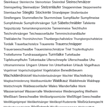
Steinschmätzer
Steinkauz
Steinrötel
Steinlerche
Steinortolan
Steinwälzer
Stelzenläufer
Steinsperling
Steppenmöwe
Steppenweihe
Stieglitz
Stockente
Sterntaucher
Strandpieper
Straßentaube
Sturmmöwe
Sumpfmeise
Streifengans
Sumpfläufer
Stummellerche
Sumpfrohrsänger
Säbelschnäbler
Sylt
Tafelente
Sumpfohreule
Teichhuhn
Tannenmeise
Taigazilpzalp
Tamariskengrasmücke
Teichrohrsänger
Teichwasserläufer
Temminckstrandläufer
Theklalerche
Thunbergschafstelze
Thorshühnchen
Thungbergschafstelze
Trauerschnäpper
Tordalk
Trauerbachstelze
Trauerente
Trauerseeschwalbe
Trauersteinschmätzer
Triel
Tropfenflughuhn
Turmfalke
Trottellumme
Tundrasaatgans
Turteltaube
Uferschnepfe
Tüpfelsumpfhuhn
Uferschwalbe
Türkentaube
Uhu
Urlaub
Ungarn
Unterer Inn
Vogelhaus
Ultramarinmeise
Unterfranken
Vogelstation Benediktbeuern
Vogelinsel
Vogelschutzgebiet
Wacholderdrossel
Wacholderlaubsänger
Wachtel
Wachtelkönig
Waldkauz
Waldohreule
Waldrapp
Wagbachniederung
Waldbaumläufer
Wales
Wanderfalke
Waldschnepfe
Waldwasserläufer
Wank
Wasseramsel
Wasserralle
Weidenmeise
Weidensperling
Weilheim
Weißbart-Seeschwalbe
Weißbartgrasmücke
Weißflügel-Seeschwalbe
Weißflügelgimpel
Weißkehlsänger
Weißkopf-Ruderente
Weißrückenspecht
Weißstorch