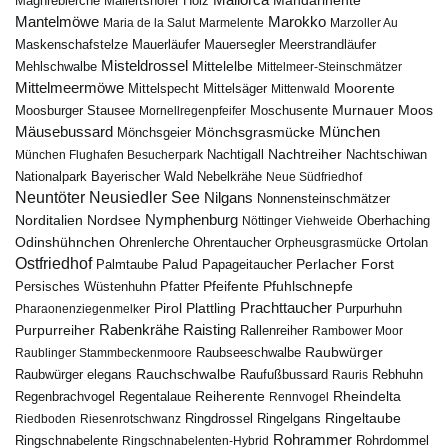
Mandarinente
Maghreblerche
Mallertshofer Holz
Marokko
Mantelmöwe
Maria de la Salut
Marmelente
Marzoller Au
Maskenschafstelze
Mauersegler
Mauerläufer
Meerstrandläufer
Misteldrossel
Mehlschwalbe
Mittelelbe
Mittelmeer-Steinschmätzer
Mittelmeermöwe
Mittelsäger
Moorente
Mittelspecht
Mittenwald
Murnauer Moos
Moosburger Stausee
Mornellregenpfeifer
Moschusente
Mäusebussard
München
Mönchsgeier
Mönchsgrasmücke
Nachtreiher
Nachtigall
München Flughafen Besucherpark
Nachtschiwan
Nebelkrähe
Nationalpark Bayerischer Wald
Neue Südfriedhof
Neuntöter
Neusiedler See
Nilgans
Nonnensteinschmätzer
Nymphenburg
Norditalien
Nordsee
Nöttinger Viehweide
Oberhaching
Odinshühnchen
Ohrentaucher
Ortolan
Ohrenlerche
Orpheusgrasmücke
Ostfriedhof
Palud
Palmtaube
Papageitaucher
Perlacher Forst
Pfuhlschnepfe
Pfeifente
Persisches Wüstenhuhn
Pfatter
Pirol
Prachttaucher
Plattling
Purpurhuhn
Pharaonenziegenmelker
Rabenkrähe
Purpurreiher
Raisting
Rallenreiher
Rambower Moor
Raubwürger
Raubseeschwalbe
Raublinger Stammbeckenmoore
Rauchschwalbe
Raubwürger elegans
Rebhuhn
Raufußbussard
Rauris
Reiherente
Rheindelta
Regenbrachvogel
Regentalaue
Rennvogel
Ringeltaube
Ringdrossel
Ringelgans
Riedboden
Riesenrotschwanz
Rohrammer
Ringschnabelente
Ringschnabelenten-Hybrid
Rohrdommel