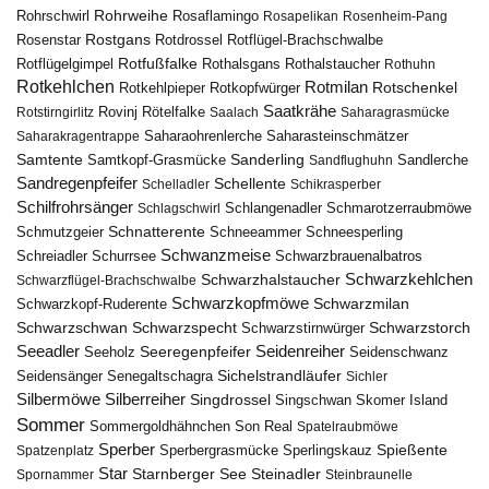
Rohrweihe
Rohrschwirl
Rosaflamingo
Rosapelikan
Rosenheim-Pang
Rostgans
Rotdrossel
Rosenstar
Rotflügel-Brachschwalbe
Rotfußfalke
Rothalsgans
Rothalstaucher
Rotflügelgimpel
Rothuhn
Rotkehlchen
Rotmilan
Rotschenkel
Rotkopfwürger
Rotkehlpieper
Saatkrähe
Rovinj
Rotstirngirlitz
Rötelfalke
Saalach
Saharagrasmücke
Saharasteinschmätzer
Saharakragentrappe
Saharaohrenlerche
Samtente
Sanderling
Samtkopf-Grasmücke
Sandflughuhn
Sandlerche
Sandregenpfeifer
Schellente
Schelladler
Schikrasperber
Schilfrohrsänger
Schlangenadler
Schlagschwirl
Schmarotzerraubmöwe
Schnatterente
Schmutzgeier
Schneeammer
Schneesperling
Schwanzmeise
Schwarzbrauenalbatros
Schreiadler
Schurrsee
Schwarzkehlchen
Schwarzhalstaucher
Schwarzflügel-Brachschwalbe
Schwarzkopfmöwe
Schwarzmilan
Schwarzkopf-Ruderente
Schwarzschwan
Schwarzspecht
Schwarzstirnwürger
Schwarzstorch
Seeadler
Seidenreiher
Seeregenpfeifer
Seeholz
Seidenschwanz
Seidensänger
Sichelstrandläufer
Senegaltschagra
Sichler
Silbermöwe
Silberreiher
Singdrossel
Singschwan
Skomer Island
Sommer
Sommergoldhähnchen
Son Real
Spatelraubmöwe
Sperber
Sperbergrasmücke
Spießente
Spatzenplatz
Sperlingskauz
Star
Starnberger See
Steinadler
Spornammer
Steinbraunelle