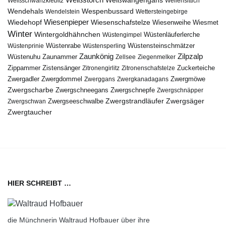
Weißwangengans
Weißschwanzkiebitz
Wellensittich
Wendehals
Wespenbussard
Wendelstein
Wettersteingebirge
Wiedehopf
Wiesenpieper
Wiesenschafstelze
Wiesmet
Wiesenweihe
Winter
Wintergoldhähnchen
Wüstenläuferlerche
Wüstengimpel
Wüstenprinie
Wüstenrabe
Wüstensperling
Wüstensteinschmätzer
Zaunkönig
Zilpzalp
Zaunammer
Wüstenuhu
Zellsee
Ziegenmelker
Zippammer
Zistensänger
Zuckerteiche
Zitronengirlitz
Zitronenschafstelze
Zwergdommel
Zwergmöwe
Zwergadler
Zwerggans
Zwergkanadagans
Zwergscharbe
Zwergschneegans
Zwergschnepfe
Zwergschnäpper
Zwergstrandläufer
Zwergseeschwalbe
Zwergsäger
Zwergschwan
Zwergtaucher
HIER SCHREIBT …
die Münchnerin Waltraud Hofbauer über ihre