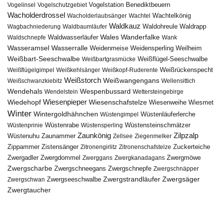
Vogelstation Benediktbeuern
Vogelinsel
Vogelschutzgebiet
Wacholderdrossel
Wacholderlaubsänger
Wachtel
Wachtelkönig
Waldkauz
Waldohreule
Waldrapp
Wagbachniederung
Waldbaumläufer
Wales
Wanderfalke
Waldschnepfe
Waldwasserläufer
Wank
Wasseramsel
Wasserralle
Weidenmeise
Weidensperling
Weilheim
Weißbart-Seeschwalbe
Weißbartgrasmücke
Weißflügel-Seeschwalbe
Weißflügelgimpel
Weißkehlsänger
Weißkopf-Ruderente
Weißrückenspecht
Weißstorch
Weißwangengans
Weißschwanzkiebitz
Wellensittich
Wendehals
Wespenbussard
Wendelstein
Wettersteingebirge
Wiedehopf
Wiesenpieper
Wiesenschafstelze
Wiesmet
Wiesenweihe
Winter
Wintergoldhähnchen
Wüstenläuferlerche
Wüstengimpel
Wüstenprinie
Wüstenrabe
Wüstensperling
Wüstensteinschmätzer
Zaunkönig
Zilpzalp
Zaunammer
Wüstenuhu
Zellsee
Ziegenmelker
Zippammer
Zistensänger
Zuckerteiche
Zitronengirlitz
Zitronenschafstelze
Zwergdommel
Zwergmöwe
Zwergadler
Zwerggans
Zwergkanadagans
Zwergscharbe
Zwergschneegans
Zwergschnepfe
Zwergschnäpper
Zwergstrandläufer
Zwergseeschwalbe
Zwergsäger
Zwergschwan
Zwergtaucher