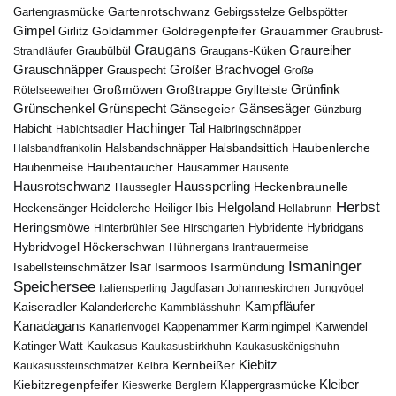
Gartenrotschwanz
Gartengrasmücke
Gebirgsstelze
Gelbspötter
Gimpel
Goldammer
Goldregenpfeifer
Girlitz
Grauammer
Graubrust-
Graugans
Graureiher
Graubülbül
Graugans-Küken
Strandläufer
Grauschnäpper
Großer Brachvogel
Grauspecht
Große
Grünfink
Großmöwen
Großtrappe
Rötelseeweiher
Gryllteiste
Gänsesäger
Grünschenkel
Grünspecht
Gänsegeier
Günzburg
Hachinger Tal
Habicht
Habichtsadler
Halbringschnäpper
Haubenlerche
Halsbandfrankolin
Halsbandschnäpper
Halsbandsittich
Haubentaucher
Haubenmeise
Hausammer
Hausente
Hausrotschwanz
Haussperling
Heckenbraunelle
Haussegler
Herbst
Helgoland
Heidelerche
Heiliger Ibis
Heckensänger
Hellabrunn
Heringsmöwe
Hybridgans
Hinterbrühler See
Hirschgarten
Hybridente
Höckerschwan
Hybridvogel
Hühnergans
Irantrauermeise
Ismaninger
Isar
Isarmündung
Isabellsteinschmätzer
Isarmoos
Speichersee
Italiensperling
Jagdfasan
Johanneskirchen
Jungvögel
Kampfläufer
Kaiseradler
Kalanderlerche
Kammblässhuhn
Kanadagans
Karmingimpel
Karwendel
Kanarienvogel
Kappenammer
Katinger Watt
Kaukasus
Kaukasusbirkhuhn
Kaukasuskönigshuhn
Kiebitz
Kernbeißer
Kaukasussteinschmätzer
Kelbra
Kiebitzregenpfeifer
Kleiber
Klappergrasmücke
Kieswerke Berglern