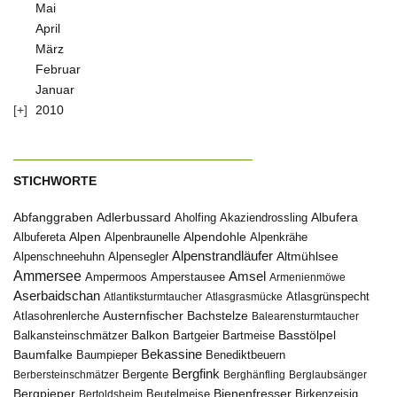
Mai
April
März
Februar
Januar
2010
STICHWORTE
Abfanggraben
Albufera
Adlerbussard
Aholfing
Akaziendrossling
Alpen
Albufereta
Alpenbraunelle
Alpendohle
Alpenkrähe
Alpenstrandläufer
Alpenschneehuhn
Alpensegler
Altmühlsee
Ammersee
Amsel
Ampermoos
Amperstausee
Armenienmöwe
Aserbaidschan
Atlantiksturmtaucher
Atlasgrasmücke
Atlasgrünspecht
Austernfischer
Bachstelze
Atlasohrenlerche
Balearensturmtaucher
Balkon
Basstölpel
Balkansteinschmätzer
Bartgeier
Bartmeise
Bekassine
Baumfalke
Baumpieper
Benediktbeuern
Bergfink
Berbersteinschmätzer
Bergente
Berghänfling
Berglaubsänger
Bergpieper
Bienenfresser
Beutelmeise
Bertoldsheim
Birkenzeisig