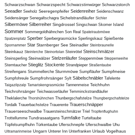
Schwarzschwan
Schwarzspecht
Schwarzstirnwürger
Schwarzstorch
Seeadler
Seidenreiher
Seeregenpfeifer
Seeholz
Seidenschwanz
Seidensänger
Sichelstrandläufer
Senegaltschagra
Sichler
Silbermöwe
Silberreiher
Singdrossel
Singschwan
Skomer Island
Sommer
Sommergoldhähnchen
Son Real
Spatelraubmöwe
Sperber
Sperbergrasmücke
Spießente
Spatzenplatz
Sperlingskauz
Star
Starnberger See
Steinadler
Spornammer
Steinbraunelle
Steinschmätzer
Steinkauz
Steinrötel
Steinlerche
Steinortolan
Steinwälzer
Stelzenläufer
Steinsperling
Steppenmöwe
Steppenweihe
Stieglitz
Stockente
Sterntaucher
Strandpieper
Straßentaube
Sturmmöwe
Sumpfmeise
Streifengans
Sumpfläufer
Stummellerche
Sumpfrohrsänger
Säbelschnäbler
Sylt
Tafelente
Sumpfohreule
Teichhuhn
Tannenmeise
Taigazilpzalp
Tamariskengrasmücke
Teichrohrsänger
Teichwasserläufer
Temminckstrandläufer
Theklalerche
Thunbergschafstelze
Thorshühnchen
Thungbergschafstelze
Trauerschnäpper
Tordalk
Trauerbachstelze
Trauerente
Trauerseeschwalbe
Trauersteinschmätzer
Triel
Tropfenflughuhn
Turmfalke
Trottellumme
Tundrasaatgans
Turteltaube
Uferschnepfe
Tüpfelsumpfhuhn
Uferschwalbe
Türkentaube
Uhu
Urlaub
Ungarn
Unterer Inn
Vogelhaus
Ultramarinmeise
Unterfranken