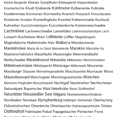
Kleines Sumpfhuhn
Kleinspecht
Kleine Bergente
Klippenkleiber
Kohlmeise
Knutt
Knäkente
Kolbenente
Knackerlerche
Kolkrabe
Kormoran
Kornweihe
Kranich
Kreuzeck
Korallenmöwe
Kreuzstauden
Krickente
Kuckuck
Kroatien
Kronenflughuhn
Krumltal
Krähenscharbe
Kuhreiher
Küstenseeschwalbe
Kurzschnabelgans
Kurzzehenlerche
Lachmöwe
Lannerfalke
Lachseeschwalbe
Lebensraumanalyse
Lech
Löffelente
Löffler
Loisach-Kochelsee-Moor
Magellangans
Mallorca
Mandarinente
Maghreblerche
Mallertshofer Holz
Marokko
Mantelmöwe
Maria de la Salut
Marmelente
Marzoller Au
Maskenschafstelze
Mauersegler
Mauerläufer
Meerstrandläufer
Misteldrossel
Mehlschwalbe
Mittelelbe
Mittelmeer-Steinschmätzer
Mittelmeermöwe
Mittelsäger
Moorente
Mittelspecht
Mittenwald
Murnauer Moos
Moosburger Stausee
Mornellregenpfeifer
Moschusente
Mäusebussard
München
Mönchsgeier
Mönchsgrasmücke
Nachtreiher
Nachtigall
München Flughafen Besucherpark
Nachtschiwan
Nebelkrähe
Nationalpark Bayerischer Wald
Neue Südfriedhof
Neuntöter
Neusiedler See
Nilgans
Nonnensteinschmätzer
Nymphenburg
Norditalien
Nordsee
Nöttinger Viehweide
Oberhaching
Odinshühnchen
Ohrentaucher
Ortolan
Ohrenlerche
Orpheusgrasmücke
Ostfriedhof
Palud
Palmtaube
Papageitaucher
Perlacher Forst