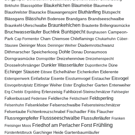
Blaumeise
Blaukehlchen
Blaumerle
Birkhuhn
Blassspötter
Bluthänfling
Blauohrelster
Blauracke
Blutspecht
Blauwangenspint
Blässhuhn
Brandseeschwalbe
Blässgans
Brandgans
Bodensee
Braunkehlchen
Brillengrasmücke
Braunkehl-Uferschwalbe
Brautente
Bruchwasserläufer
Buchfink
Buntspecht
Campeon-
Burghausen
Park
Chiemsee
Chileflamingo
Cap Formentor
Cham
Chukarhuhn
Cúber-
Diademrotschwanz
Stausee
Deininger Moos
Deininger Weiher
Dohle
Dithmarscher Speicherkoog
Donau
Donaumoos
Dorngrasmücke
Dornspötter
Dreizehenmöwe
Dreizehenspecht
Drosselrohrsänger
Dunkler Wasserläufer
Düne
Dupontlerche
Echinger Stausee
Eichelhäher
Eiderente
Eichenkofen
Eibsee
Eisvogel
Eistaucher
Eidersperrwerk
Einfarbstar
Eisente
Eissturmvogel
Englischer Garten
Entenweiher
Eisvogelbrutplatz
Eittinger Weiher
Elster
Erlenzeisig
Fahlbürzel-Steinschmätzer
Erg Chebbi
Ergolding
Fahlsegler
Feldsperling
Feldlerche
Falkenbussard
Federsee
Feldschwirl
Felsenschwalbe
Felsensteinschmätzer
Felsenhuhn
Felsenkleiber
Fischadler
Fitis
Flaucher
Fichtenkreuzschnabel
Felsentaube
Flussregenpfeifer
Flussseeschwalbe
Flussuferläufer
Franken
Frühling
Friedhof am Perlacher Forst
Freisinger Moos
Gartenbaumläufer
Garchinger Heide
Fürstenfeldbruck