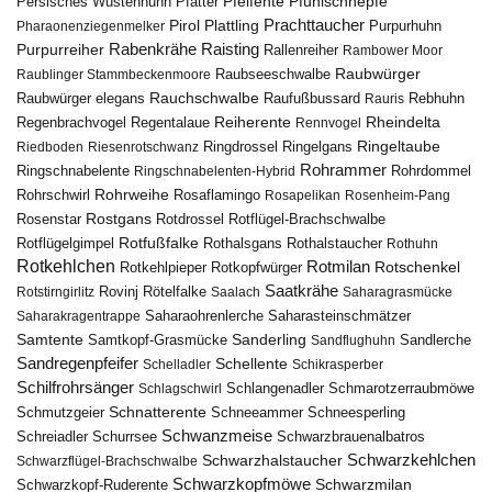
Pfuhlschnepfe
Pfeifente
Persisches Wüstenhuhn
Pfatter
Pirol
Prachttaucher
Plattling
Purpurhuhn
Pharaonenziegenmelker
Rabenkrähe
Purpurreiher
Raisting
Rallenreiher
Rambower Moor
Raubwürger
Raubseeschwalbe
Raublinger Stammbeckenmoore
Rauchschwalbe
Raubwürger elegans
Rebhuhn
Raufußbussard
Rauris
Reiherente
Rheindelta
Regenbrachvogel
Regentalaue
Rennvogel
Ringeltaube
Ringdrossel
Ringelgans
Riedboden
Riesenrotschwanz
Rohrammer
Ringschnabelente
Ringschnabelenten-Hybrid
Rohrdommel
Rohrweihe
Rohrschwirl
Rosaflamingo
Rosapelikan
Rosenheim-Pang
Rostgans
Rotdrossel
Rosenstar
Rotflügel-Brachschwalbe
Rotfußfalke
Rothalsgans
Rothalstaucher
Rotflügelgimpel
Rothuhn
Rotkehlchen
Rotmilan
Rotschenkel
Rotkopfwürger
Rotkehlpieper
Saatkrähe
Rovinj
Rotstirngirlitz
Rötelfalke
Saalach
Saharagrasmücke
Saharasteinschmätzer
Saharakragentrappe
Saharaohrenlerche
Samtente
Sanderling
Samtkopf-Grasmücke
Sandflughuhn
Sandlerche
Sandregenpfeifer
Schellente
Schelladler
Schikrasperber
Schilfrohrsänger
Schlangenadler
Schlagschwirl
Schmarotzerraubmöwe
Schnatterente
Schmutzgeier
Schneeammer
Schneesperling
Schwanzmeise
Schwarzbrauenalbatros
Schreiadler
Schurrsee
Schwarzkehlchen
Schwarzhalstaucher
Schwarzflügel-Brachschwalbe
Schwarzkopfmöwe
Schwarzmilan
Schwarzkopf-Ruderente