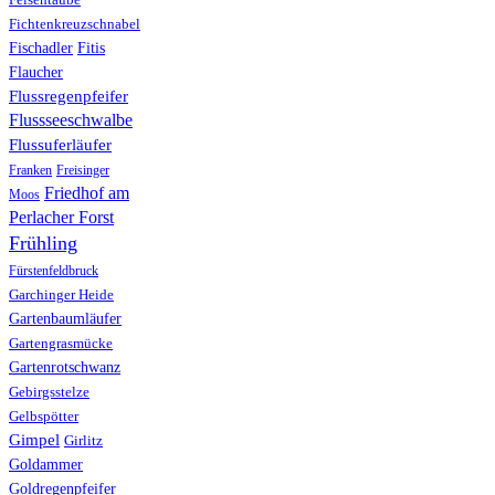
Fichtenkreuzschnabel
Fischadler
Fitis
Flaucher
Flussregenpfeifer
Flussseeschwalbe
Flussuferläufer
Franken
Freisinger
Friedhof am
Moos
Perlacher Forst
Frühling
Fürstenfeldbruck
Garchinger Heide
Gartenbaumläufer
Gartengrasmücke
Gartenrotschwanz
Gebirgsstelze
Gelbspötter
Gimpel
Girlitz
Goldammer
Goldregenpfeifer