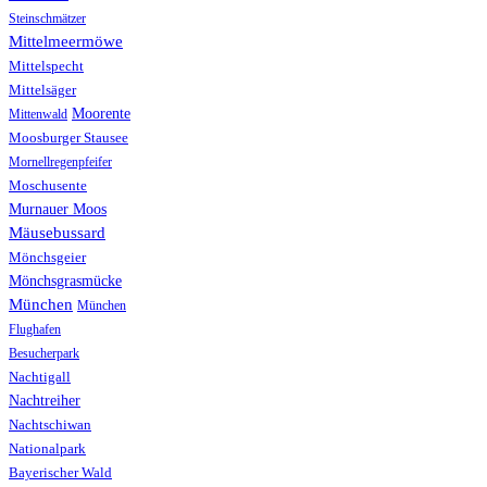
Steinschmätzer
Mittelmeermöwe
Mittelspecht
Mittelsäger
Moorente
Mittenwald
Moosburger Stausee
Mornellregenpfeifer
Moschusente
Murnauer Moos
Mäusebussard
Mönchsgeier
Mönchsgrasmücke
München
München
Flughafen
Besucherpark
Nachtigall
Nachtreiher
Nachtschiwan
Nationalpark
Bayerischer Wald