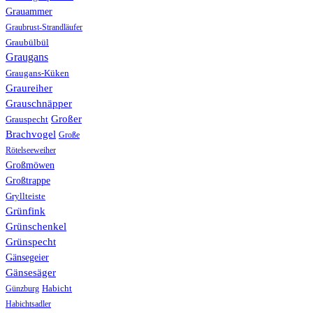
Grauammer
Graubrust-Strandläufer
Graubülbül
Graugans
Graugans-Küken
Graureiher
Grauschnäpper
Großer
Grauspecht
Brachvogel
Große
Rötelseeweiher
Großmöwen
Großtrappe
Gryllteiste
Grünfink
Grünschenkel
Grünspecht
Gänsegeier
Gänsesäger
Günzburg
Habicht
Habichtsadler