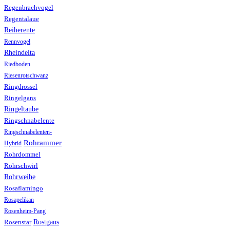
Regenbrachvogel
Regentalaue
Reiherente
Rennvogel
Rheindelta
Riedboden
Riesenrotschwanz
Ringdrossel
Ringelgans
Ringeltaube
Ringschnabelente
Ringschnabelenten-
Rohrammer
Hybrid
Rohrdommel
Rohrschwirl
Rohrweihe
Rosaflamingo
Rosapelikan
Rosenheim-Pang
Rostgans
Rosenstar