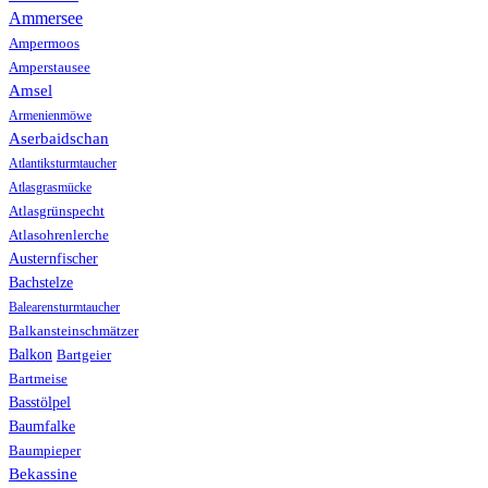
Ammersee
Ampermoos
Amperstausee
Amsel
Armenienmöwe
Aserbaidschan
Atlantiksturmtaucher
Atlasgrasmücke
Atlasgrünspecht
Atlasohrenlerche
Austernfischer
Bachstelze
Balearensturmtaucher
Balkansteinschmätzer
Balkon
Bartgeier
Bartmeise
Basstölpel
Baumfalke
Baumpieper
Bekassine