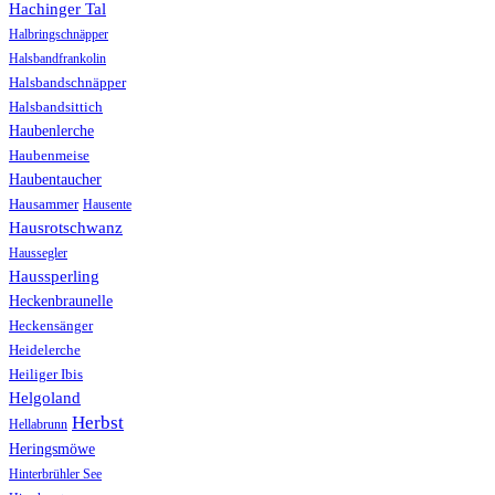
Hachinger Tal
Halbringschnäpper
Halsbandfrankolin
Halsbandschnäpper
Halsbandsittich
Haubenlerche
Haubenmeise
Haubentaucher
Hausammer
Hausente
Hausrotschwanz
Haussegler
Haussperling
Heckenbraunelle
Heckensänger
Heidelerche
Heiliger Ibis
Helgoland
Herbst
Hellabrunn
Heringsmöwe
Hinterbrühler See