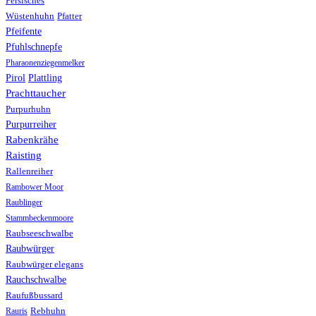
Persisches
Wüstenhuhn
Pfatter
Pfeifente
Pfuhlschnepfe
Pharaonenziegenmelker
Pirol
Plattling
Prachttaucher
Purpurhuhn
Purpurreiher
Rabenkrähe
Raisting
Rallenreiher
Rambower Moor
Raublinger
Stammbeckenmoore
Raubseeschwalbe
Raubwürger
Raubwürger elegans
Rauchschwalbe
Raufußbussard
Rebhuhn
Rauris