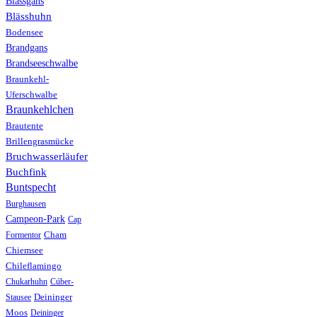
Blässgans
Blässhuhn
Bodensee
Brandgans
Brandseeschwalbe
Braunkehl-
Uferschwalbe
Braunkehlchen
Brautente
Brillengrasmücke
Bruchwasserläufer
Buchfink
Buntspecht
Burghausen
Campeon-Park
Cap
Formentor
Cham
Chiemsee
Chileflamingo
Chukarhuhn
Cúber-
Stausee
Deininger
Moos
Deininger