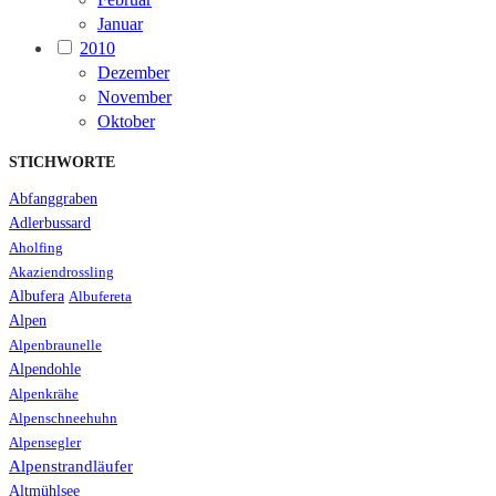
Januar
2010
Dezember
November
Oktober
STICHWORTE
Abfanggraben
Adlerbussard
Aholfing
Akaziendrossling
Albufera
Albufereta
Alpen
Alpenbraunelle
Alpendohle
Alpenkrähe
Alpenschneehuhn
Alpensegler
Alpenstrandläufer
Altmühlsee