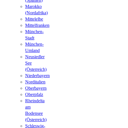
(Spanien)
Marokko
(Nordafrika)
Mittelelbe
Mittelfranken
München-
Stadt
München-
Umland
Neusiedler
See
(Österreich)
Niederbayern
Norditalien
Oberbayern
Oberpfalz
Rheindelta
am
Bodensee
(Österreich)
Schleswig-