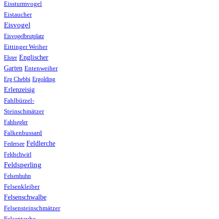
Eissturmvogel
Eistaucher
Eisvogel
Eisvogelbrutplatz
Eittinger Weiher
Englischer
Elster
Garten
Entenweiher
Erg Chebbi
Ergolding
Erlenzeisig
Fahlbürzel-
Steinschmätzer
Fahlsegler
Falkenbussard
Feldlerche
Federsee
Feldschwirl
Feldsperling
Felsenhuhn
Felsenkleiber
Felsenschwalbe
Felsensteinschmätzer
Felsentaube