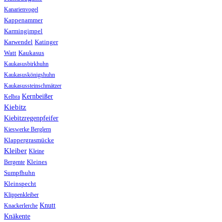
Kanarienvogel
Kappenammer
Karmingimpel
Karwendel
Katinger
Watt
Kaukasus
Kaukasusbirkhuhn
Kaukasuskönigshuhn
Kaukasussteinschmätzer
Kernbeißer
Kelbra
Kiebitz
Kiebitzregenpfeifer
Kieswerke Berglern
Klappergrasmücke
Kleiber
Kleine
Bergente
Kleines
Sumpfhuhn
Kleinspecht
Klippenkleiber
Knutt
Knackerlerche
Knäkente