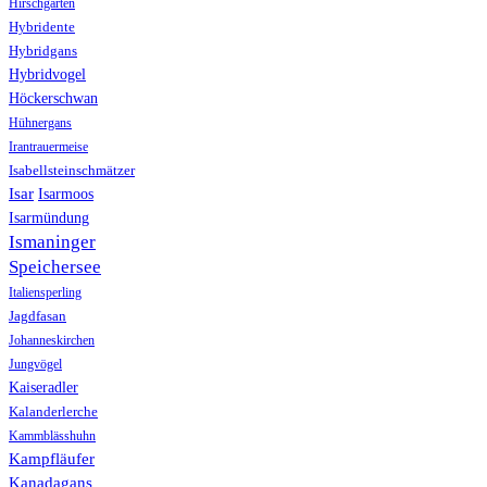
Hirschgarten
Hybridente
Hybridgans
Hybridvogel
Höckerschwan
Hühnergans
Irantrauermeise
Isabellsteinschmätzer
Isar
Isarmoos
Isarmündung
Ismaninger
Speichersee
Italiensperling
Jagdfasan
Johanneskirchen
Jungvögel
Kaiseradler
Kalanderlerche
Kammblässhuhn
Kampfläufer
Kanadagans