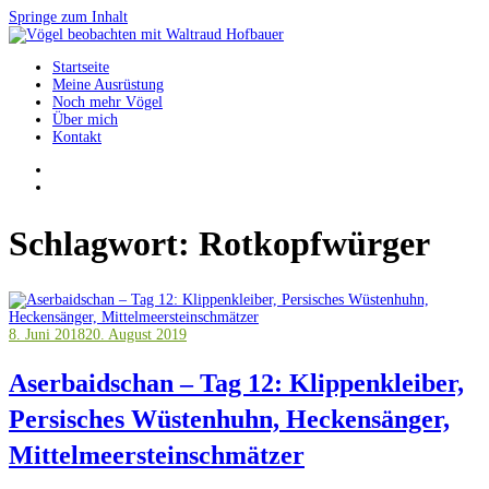
Springe zum Inhalt
Startseite
Vögel beobachten mit Waltraud Hofbauer
Meine Ausrüstung
Noch mehr Vögel
Über mich
Kontakt
Schlagwort:
Rotkopfwürger
8. Juni 2018
20. August 2019
Aserbaidschan – Tag 12: Klippenkleiber,
Persisches Wüstenhuhn, Heckensänger,
Mittelmeersteinschmätzer