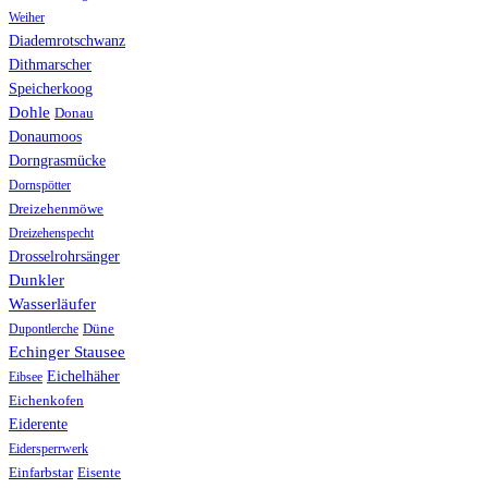
Weiher
Diademrotschwanz
Dithmarscher
Speicherkoog
Dohle
Donau
Donaumoos
Dorngrasmücke
Dornspötter
Dreizehenmöwe
Dreizehenspecht
Drosselrohrsänger
Dunkler
Wasserläufer
Düne
Dupontlerche
Echinger Stausee
Eichelhäher
Eibsee
Eichenkofen
Eiderente
Eidersperrwerk
Einfarbstar
Eisente