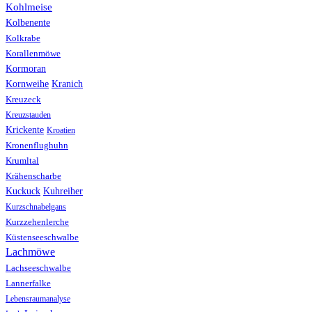
Kohlmeise
Kolbenente
Kolkrabe
Korallenmöwe
Kormoran
Kranich
Kornweihe
Kreuzeck
Kreuzstauden
Krickente
Kroatien
Kronenflughuhn
Krumltal
Krähenscharbe
Kuhreiher
Kuckuck
Kurzschnabelgans
Kurzzehenlerche
Küstenseeschwalbe
Lachmöwe
Lachseeschwalbe
Lannerfalke
Lebensraumanalyse