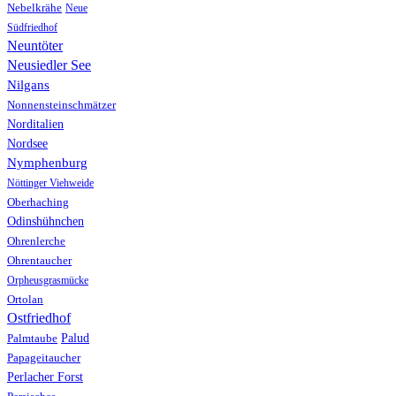
Nebelkrähe
Neue
Südfriedhof
Neuntöter
Neusiedler See
Nilgans
Nonnensteinschmätzer
Norditalien
Nordsee
Nymphenburg
Nöttinger Viehweide
Oberhaching
Odinshühnchen
Ohrenlerche
Ohrentaucher
Orpheusgrasmücke
Ortolan
Ostfriedhof
Palud
Palmtaube
Papageitaucher
Perlacher Forst