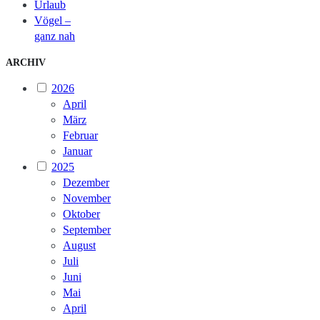
Urlaub
Vögel –
ganz nah
ARCHIV
2026
April
März
Februar
Januar
2025
Dezember
November
Oktober
September
August
Juli
Juni
Mai
April