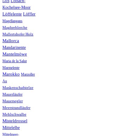
Loisach-
Lech
Kochelsee-Moor
Löffelente
Löffler
Magellangans
Maghreblerche
Mallertshofer Holz
Mallorca
Mandarinente
Mantelmöwe
Maria de la Salut
Marmelente
Marokko
Marzoller
Au
Maskenschafstelze
Mauerläufer
Mauersegler
Meerstrandläufer
Mehlschwalbe
Misteldrossel
Mittelelbe
Mittelmeer-