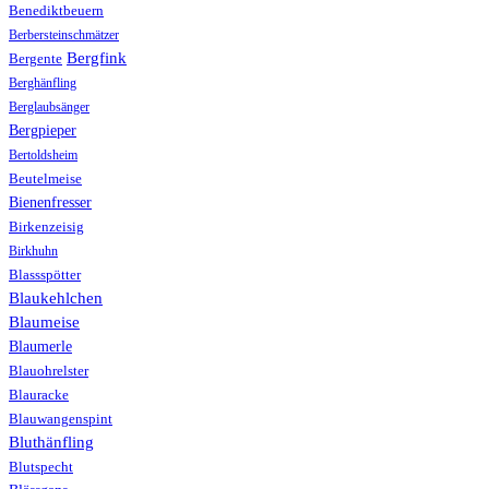
Benediktbeuern
Berbersteinschmätzer
Bergfink
Bergente
Berghänfling
Berglaubsänger
Bergpieper
Bertoldsheim
Beutelmeise
Bienenfresser
Birkenzeisig
Birkhuhn
Blassspötter
Blaukehlchen
Blaumeise
Blaumerle
Blauohrelster
Blauracke
Blauwangenspint
Bluthänfling
Blutspecht